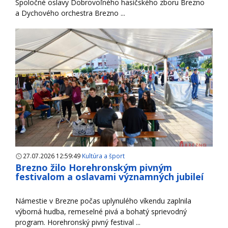
Spoločné oslavy Dobrovoľného hasičského zboru Brezno
a Dychového orchestra Brezno ...
27.07.2026 12:59:49
Kultúra a šport
Brezno žilo Horehronským pivným
festivalom a oslavami významných jubileí
Námestie v Brezne počas uplynulého víkendu zaplnila
výborná hudba, remeselné pivá a bohatý sprievodný
program. Horehronský pivný festival ...