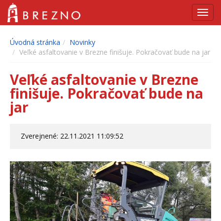
Navig
Úvodná stránka
Novinky
Veľké asfaltovanie v Brezne finišuje. Pokračovať bude na jar
Veľké asfaltovanie v Brezne
finišuje. Pokračovať bude na
jar
Zverejnené: 22.11.2021 11:09:52