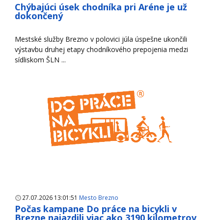
Chýbajúci úsek chodníka pri Aréne je už
dokončený
Mestské služby Brezno v polovici júla úspešne ukončili
výstavbu druhej etapy chodníkového prepojenia medzi
sídliskom ŠLN ...
27.07.2026 13:01:51
Mesto Brezno
Počas kampane Do práce na bicykli v
Brezne najazdili viac ako 3190 kilometrov