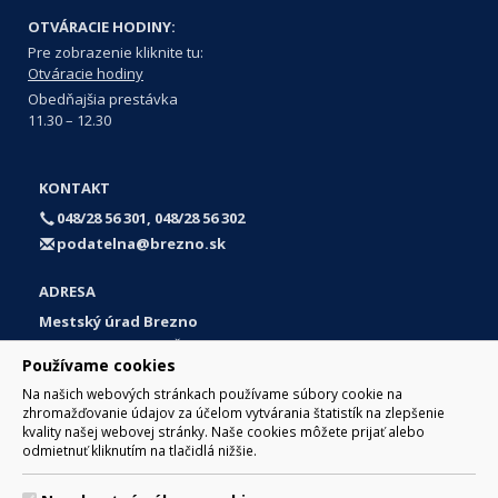
OTVÁRACIE HODINY:
Pre zobrazenie kliknite tu:
Otváracie hodiny
Obedňajšia prestávka
11.30 – 12.30
KONTAKT
048/28 56 301, 048/28 56 302
podatelna@brezno.sk
ADRESA
Mestský úrad Brezno
Námestie gen. M. R. Štefánika 1
Používame cookies
977 01 Brezno
Na našich webových stránkach používame súbory cookie na
Slovakia (Slovak Republic)
zhromažďovanie údajov za účelom vytvárania štatistík na zlepšenie
kvality našej webovej stránky. Naše cookies môžete prijať alebo
odmietnuť kliknutím na tlačidlá nižšie.