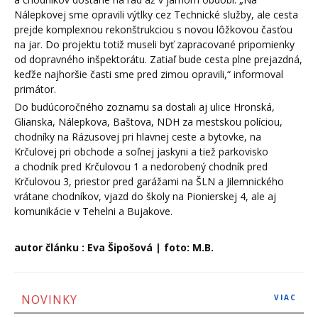
Nálepkovej sme opravili výtlky cez Technické služby, ale cesta
prejde komplexnou rekonštrukciou s novou lôžkovou časťou
na jar. Do projektu totiž museli byť zapracované pripomienky
od dopravného inšpektorátu. Zatiaľ bude cesta plne prejazdná,
keďže najhoršie časti sme pred zimou opravili,“ informoval
primátor.
Do budúcoročného zoznamu sa dostali aj ulice Hronská,
Glianska, Nálepkova, Baštova, NDH za mestskou políciou,
chodníky na Rázusovej pri hlavnej ceste a bytovke, na
Krčulovej pri obchode a soľnej jaskyni a tiež parkovisko
a chodník pred Krčulovou 1 a nedorobený chodník pred
Krčulovou 3, priestor pred garážami na ŠLN a Jilemnického
vrátane chodníkov, vjazd do školy na Pionierskej 4, ale aj
komunikácie v Tehelni a Bujakove.
autor článku : Eva Šipošová | foto: M.B.
NOVINKY
VIAC