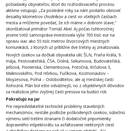
požiadavky obyvateľov, ktorí do rozhodovacieho procesu
aktívne vstupujú. „Za posledné roky sa nám podarilo obnoviť
desiatky kilometrov chodníkov a ciest vo všetkých častiach
mesta a môžeme povedať, že ich máme v dobrom stave,“
skonštatoval primátor Tomáš Abel. Aj počas tohtoročnej
jesene totiž samospráva investovala vyše 700 tisíc eur na
opravu viac ako 55 tisíc metrov štvorcových miestnych
komunikácií, z ktorých už približne dve tretiny aj zrealizovala.
Nových úsekov sa dočkali obyvatelia ulíc ŠLN, Fraňa Kráľa, 9.
mája, Pestovateľská, ČSA, Dolná, Sekurisova, Budovateľská,
Jelšová, Pionierska, Clementisova, Potočná, Krčulova 3,
Malinovského, Pod Hôrkou, Fučíkova, Kozmonautov –
Moyzesova, Poľná – Osloboditeľov, ale aj mestskej časti
Rohozná. Plán bol ešte odvážnejší, no z objektívnych dôvodov
sa realizácia jeho zvyšnej časti presúva na budúci rok.
Pokračujú na jar
Pre nepredvídateľné technické problémy stavebných
mechanizmov, nestále podložie poškodených úsekov, súbežnú
výmenu sietí tretími stranami či dodatočné pripomienky
dopravného inšpektorátu sa asfaltovanie niektorých ciest
a chodníkov dostane na rad až v jarnom období. „Na