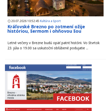
20.07.2026 10:52:45
Kultúra a šport
Kráľovské Brezno po zotmení ožije
históriou, šermom i ohňovou šou
Letné večery v Brezne budú opäť patriť histórii. Vo štvrtok
23. júla o 19.00 sa uskutoční obľúbené podujatie ...