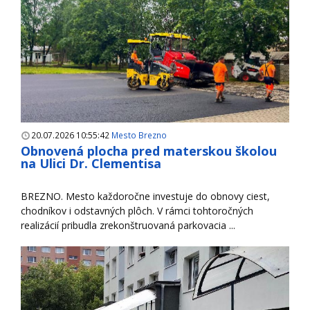
20.07.2026 10:55:42
Mesto Brezno
Obnovená plocha pred materskou školou
na Ulici Dr. Clementisa
BREZNO. Mesto každoročne investuje do obnovy ciest,
chodníkov i odstavných plôch. V rámci tohtoročných
realizácií pribudla zrekonštruovaná parkovacia ...