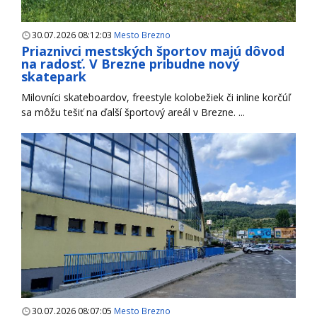
30.07.2026 08:12:03
Mesto Brezno
Priaznivci mestských športov majú dôvod
na radosť. V Brezne pribudne nový
skatepark
Milovníci skateboardov, freestyle kolobežiek či inline korčúľ
sa môžu tešiť na ďalší športový areál v Brezne. ...
30.07.2026 08:07:05
Mesto Brezno