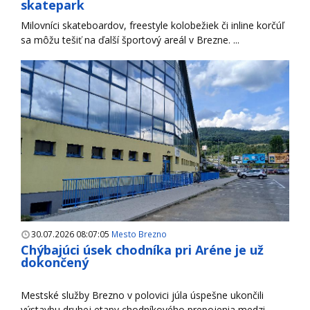
skatepark
Milovníci skateboardov, freestyle kolobežiek či inline korčúľ
sa môžu tešiť na ďalší športový areál v Brezne. ...
30.07.2026 08:07:05
Mesto Brezno
Chýbajúci úsek chodníka pri Aréne je už
dokončený
Mestské služby Brezno v polovici júla úspešne ukončili
výstavbu druhej etapy chodníkového prepojenia medzi