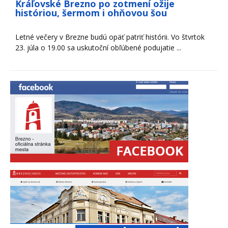
Kráľovské Brezno po zotmení ožije
históriou, šermom i ohňovou šou
Letné večery v Brezne budú opäť patriť histórii. Vo štvrtok
23. júla o 19.00 sa uskutoční obľúbené podujatie ...