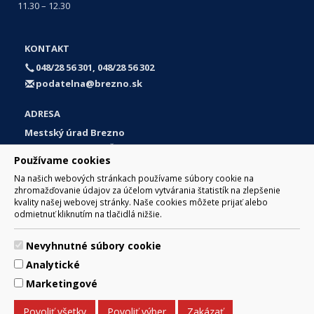
11.30 – 12.30
KONTAKT
048/28 56 301, 048/28 56 302
podatelna@brezno.sk
ADRESA
Mestský úrad Brezno
Námestie gen. M. R. Štefánika 1
Používame cookies
977 01 Brezno
Na našich webových stránkach používame súbory cookie na
Slovakia (Slovak Republic)
zhromažďovanie údajov za účelom vytvárania štatistík na zlepšenie
kvality našej webovej stránky. Naše cookies môžete prijať alebo
odmietnuť kliknutím na tlačidlá nižšie.
Nevyhnutné súbory cookie
© 2017 Mesto Brezno, Námestie gen. M. R. Štefánika 1, Brezno
Analytické
977 01 Tel.: 048/28 56 301, 048/28 56 302 Email:
webmaster@brezno.sk
Marketingové
Za obsah zodpovedá Mesto Brezno. Technický prevádzkovateľ:
Arrabella, s.r.o. , Pod Donátom 12/136 Žiar nad Hronom 965 01
Povoliť všetky
Povoliť výber
Zakázať