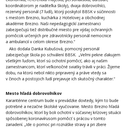
koordinátorom je riaditeľka školy), dvaja dobrovoľníci,
rezervný personál (7 ľudí), ktorý poskytol BBSK v súčinnosti
s mestom Brezno, kuchárka z Hotelovej a obchodnej
akadémie Brezno. Naši nepedagogickí zamestnanci
zabezpečujú tiež distribučné miesto pre výdaj ochranných
pomôcok určených pre zdravotnícky personál nemocnice
a ambulancií v celom okrese Brezno.“
Ako dodala Danka Kubušová, pomocný personál
zabezpečuje škola po schválení BBSK. „Veľmi pekne ďakujem
všetkým ľuďom, ktorí sú ochotní pomôcť, ako aj našim
zamestnancom, ktorí veľkonočné sviatky trávili v práci. Žijeme
dobu, na ktorú nebol nikto pripravený a práve vtedy sa
v činoch a postojoch ľudí prejavuje ich skutočný charakter.“
Mesto hľadá dobrovoľníkov
Karanténne centrum bude v prevádzke dovtedy, kým to bude
potrebné a nezačne školské vyučovanie. Mesto Brezno hľadá
dobrovoľníkov, ktorí by boli ochotní v súčasnej krízovej situácii
spôsobenej koronavírusom pomôcť s prácou v tomto
zariadení. „Ide o pomoc pri roznáške stravy a pri zbere