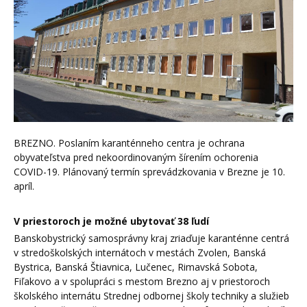
BREZNO. Poslaním karanténneho centra je ochrana
obyvateľstva pred nekoordinovaným šírením ochorenia
COVID-19. Plánovaný termín sprevádzkovania v Brezne je 10.
apríl.
V priestoroch je možné ubytovať 38 ľudí
Banskobystrický samosprávny kraj zriaďuje karanténne centrá
v stredoškolských internátoch v mestách Zvolen, Banská
Bystrica, Banská Štiavnica, Lučenec, Rimavská Sobota,
Fiľakovo a v spolupráci s mestom Brezno aj v priestoroch
školského internátu Strednej odbornej školy techniky a služieb