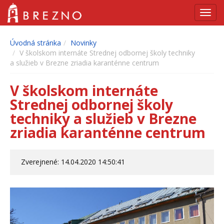
Navig
Úvodná stránka
Novinky
V školskom internáte Strednej odbornej školy techniky
a služieb v Brezne zriadia karanténne centrum
V školskom internáte
Strednej odbornej školy
techniky a služieb v Brezne
zriadia karanténne centrum
Zverejnené: 14.04.2020 14:50:41