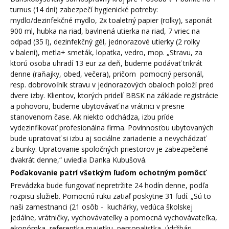
turnus (14 dní) zabezpečí hygienické potreby:
mydlo/dezinfekčné mydlo, 2x toaletný papier (rolky), saponát
900 ml, hubka na riad, bavlnená utierka na riad, 7 vriec na
odpad (35 l), dezinfekčný gél, jednorazové utierky (2 rolky
v balení), metla+ smeták, lopatka, vedro, mop. „Stravu, za
ktorú osoba uhradí 13 eur za deň, budeme podávať trikrát
denne (raňajky, obed, večera), pričom pomocný personál,
resp. dobrovoľník stravu v jednorazových obaloch položí pred
dvere izby. Klientov, ktorých pridelí BBSK na základe registrácie
a pohovoru, budeme ubytovávať na vrátnici v presne
stanovenom čase. Ak niekto odchádza, izbu príde
vydezinfikovať profesionálna firma. Povinnosťou ubytovaných
bude upratovať si izbu aj sociálne zariadenie a nevychádzať
z bunky. Upratovanie spoločných priestorov je zabezpečené
dvakrát denne,“ uviedla Danka Kubušová.
Poďakovanie patrí všetkým ľuďom ochotným pomôcť
Prevádzka bude fungovať nepretržite 24 hodín denne, podľa
rozpisu služieb. Pomocnú ruku zatiaľ poskytne 31 ľudí. „Sú to
naši zamestnanci (21 osôb - kuchárky, vedúca školskej
jedálne, vrátničky, vychovávateľky a pomocná vychovávateľka,
ekonómka, referentka majetku, personalistka, údržbári,