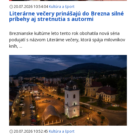
20.07.2026 10:54:04
Kultúra a šport
Literárne večery prinášajú do Brezna silné
príbehy aj stretnutia s autormi
Breznianske kultúrne leto tento rok obohatila nová séria
podujatí s názvom Literárne večery, ktorá spája milovníkov
kníh, ...
20.07.2026 10:52:45
Kultúra a šport