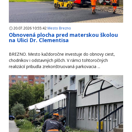
20.07.2026 10:55:42
Mesto Brezno
Obnovená plocha pred materskou školou
na Ulici Dr. Clementisa
BREZNO. Mesto každoročne investuje do obnovy ciest,
chodníkov i odstavných plôch. V rámci tohtoročných
realizácií pribudla zrekonštruovaná parkovacia ...