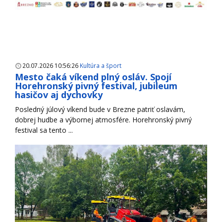
20.07.2026 10:56:26
Kultúra a šport
Mesto čaká víkend plný osláv. Spojí
Horehronský pivný festival, jubileum
hasičov aj dychovky
Posledný júlový víkend bude v Brezne patriť oslavám,
dobrej hudbe a výbornej atmosfére. Horehronský pivný
festival sa tento ...