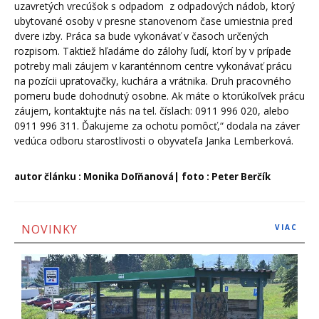
uzavretých vrecúšok s odpadom z odpadových nádob, ktorý
ubytované osoby v presne stanovenom čase umiestnia pred
dvere izby. Práca sa bude vykonávať v časoch určených
rozpisom. Taktiež hľadáme do zálohy ľudí, ktorí by v prípade
potreby mali záujem v karanténnom centre vykonávať prácu
na pozícii upratovačky, kuchára a vrátnika. Druh pracovného
pomeru bude dohodnutý osobne. Ak máte o ktorúkoľvek prácu
záujem, kontaktujte nás na tel. číslach: 0911 996 020, alebo
0911 996 311. Ďakujeme za ochotu pomôcť,“ dodala na záver
vedúca odboru starostlivosti o obyvateľa Janka Lemberková.
autor článku : Monika Doľňanová| foto : Peter Berčík
NOVINKY
VIAC