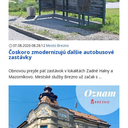
07.08.2026 08:28:12
Mesto Brezno
Čoskoro zmodernizujú ďalšie autobusové
zastávky
Obnovou prejde päť zastávok v lokalitách Zadné Halny a
Mazorníkovo. Mestské služby Brezno už začali s ...