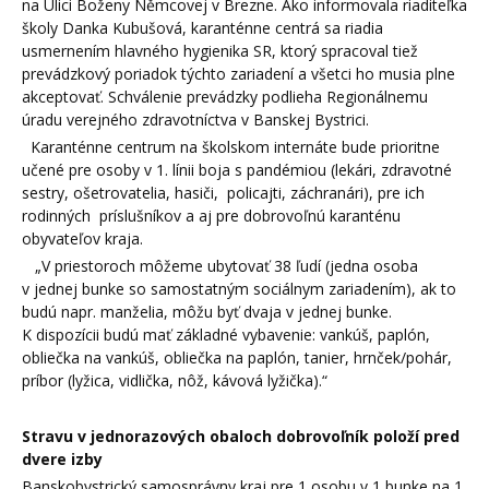
na Ulici Boženy Němcovej v Brezne. Ako informovala riaditeľka
školy Danka Kubušová, karanténne centrá sa riadia
usmernením hlavného hygienika SR, ktorý spracoval tiež
prevádzkový poriadok týchto zariadení a všetci ho musia plne
akceptovať. Schválenie prevádzky podlieha Regionálnemu
úradu verejného zdravotníctva v Banskej Bystrici.
Karanténne centrum na školskom internáte bude prioritne
učené pre osoby v 1. línii boja s pandémiou (lekári, zdravotné
sestry, ošetrovatelia, hasiči, policajti, záchranári), pre ich
rodinných príslušníkov a aj pre dobrovoľnú karanténu
obyvateľov kraja.
„V priestoroch môžeme ubytovať 38 ľudí (jedna osoba
v jednej bunke so samostatným sociálnym zariadením), ak to
budú napr. manželia, môžu byť dvaja v jednej bunke.
K dispozícii budú mať základné vybavenie: vankúš, paplón,
obliečka na vankúš, obliečka na paplón, tanier, hrnček/pohár,
príbor (lyžica, vidlička, nôž, kávová lyžička).“
Stravu v jednorazových obaloch dobrovoľník položí pred
dvere izby
Banskobystrický samosprávny kraj pre 1 osobu v 1 bunke na 1