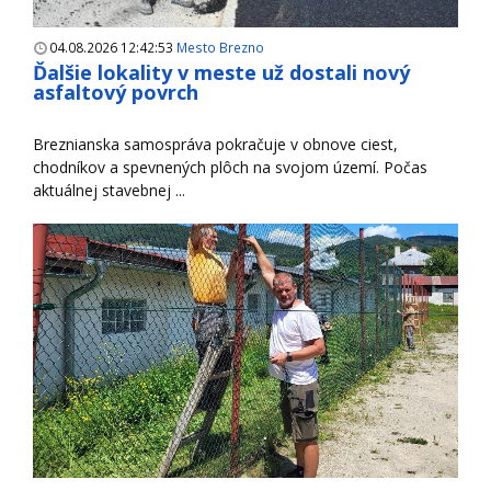
04.08.2026 12:42:53
Mesto Brezno
Ďalšie lokality v meste už dostali nový
asfaltový povrch
Breznianska samospráva pokračuje v obnove ciest,
chodníkov a spevnených plôch na svojom území. Počas
aktuálnej stavebnej ...