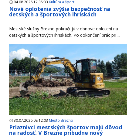
04.08.2026 12:35:33
Kultúra a šport
Nové oplotenia zvýšia bezpečnosť na
detských a športových ihriskách
Mestské služby Brezno pokračujú v obnove oplotení na
detských a športových ihriskách. Po dokončení prác pri ...
30.07.2026 08:12:03
Mesto Brezno
Priaznivci mestských športov majú dôvod
na radosť. V Brezne pribudne nový