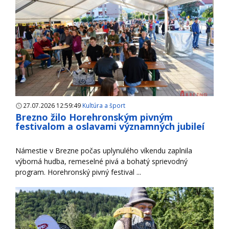
27.07.2026 12:59:49
Kultúra a šport
Brezno žilo Horehronským pivným
festivalom a oslavami významných jubileí
Námestie v Brezne počas uplynulého víkendu zaplnila
výborná hudba, remeselné pivá a bohatý sprievodný
program. Horehronský pivný festival ...