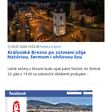
20.07.2026 10:52:45
Kultúra a šport
Kráľovské Brezno po zotmení ožije
históriou, šermom i ohňovou šou
Letné večery v Brezne budú opäť patriť histórii. Vo štvrtok
23. júla o 19.00 sa uskutoční obľúbené podujatie ...