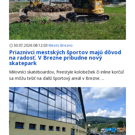
30.07.2026 08:12:03
Mesto Brezno
Priaznivci mestských športov majú dôvod
na radosť. V Brezne pribudne nový
skatepark
Milovníci skateboardov, freestyle kolobežiek či inline korčúľ
sa môžu tešiť na ďalší športový areál v Brezne. ...