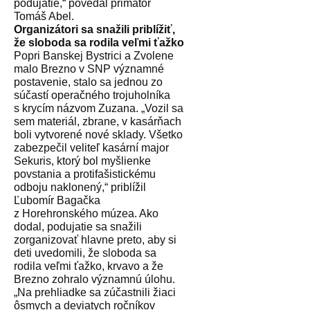
podujatie,“ povedal primátor
Tomáš Abel.
Organizátori sa snažili priblížiť,
že sloboda sa rodila veľmi ťažko
Popri Banskej Bystrici a Zvolene
malo Brezno v SNP významné
postavenie, stalo sa jednou zo
súčastí operačného trojuholníka
s krycím názvom Zuzana. „Vozil sa
sem materiál, zbrane, v kasárňach
boli vytvorené nové sklady. Všetko
zabezpečil veliteľ kasární major
Sekuris, ktorý bol myšlienke
povstania a protifašistickému
odboju naklonený,“ priblížil
Ľubomír Bagačka
z Horehronského múzea. Ako
dodal, podujatie sa snažili
zorganizovať hlavne preto, aby si
deti uvedomili, že sloboda sa
rodila veľmi ťažko, krvavo a že
Brezno zohralo významnú úlohu.
„Na prehliadke sa zúčastnili žiaci
ôsmych a deviatych ročníkov