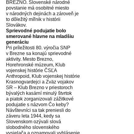
BREZNO. Slovenské národné
povstanie má osobitné miesto
v národných dejinách a zároveň je
to dôležitý míľnik v histórii
Slovákov.
Sprievodné podujatie bolo
smerované hlavne na mladšiu
generáciu
Pri príležitosti 80. výročia SNP
v Brezne sa konajú sprievodné
aktivity. Mesto Brezno,
Horehronské múzeum, Klub
vojenskej histórie ČSĽA
Anthropoid, Klub vojenskej histórie
Krasnogvardejci a Zväz vojakov
SR – Klub Brezno v priestoroch
bývalých kasární minulý štvrtok
a piatok zorganizovali zážitkové
podujatie s názvom Čo keby?
Návštevníci sa tak preniesli do
záveru leta 1944, kedy sa
Slovenskom ozývali slová
slobodného slovenského
vysielača a oznamovali vyhlásenie