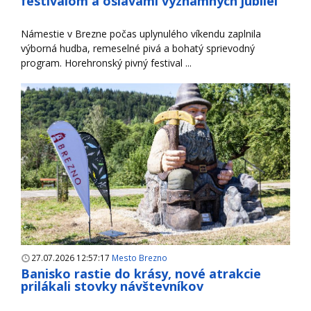
festivalom a oslavami významných jubileí
Námestie v Brezne počas uplynulého víkendu zaplnila
výborná hudba, remeselné pivá a bohatý sprievodný
program. Horehronský pivný festival ...
27.07.2026 12:57:17
Mesto Brezno
Banisko rastie do krásy, nové atrakcie
prilákali stovky návštevníkov