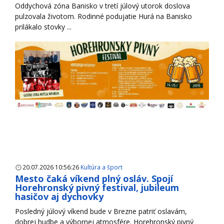
Oddychová zóna Banisko v tretí júlový utorok doslova
pulzovala životom. Rodinné podujatie Hurá na Banisko
prilákalo stovky ...
20.07.2026 10:56:26
Kultúra a šport
Mesto čaká víkend plný osláv. Spojí
Horehronský pivný festival, jubileum
hasičov aj dychovky
Posledný júlový víkend bude v Brezne patriť oslavám,
dobrej hudbe a výbornej atmosfére. Horehronský pivný