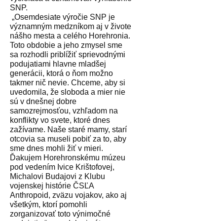
SNP.
„Osemdesiate výročie SNP je
významným medzníkom aj v živote
nášho mesta a celého Horehronia.
Toto obdobie a jeho zmysel sme
sa rozhodli priblížiť sprievodnými
podujatiami hlavne mladšej
generácii, ktorá o ňom možno
takmer nič nevie. Chceme, aby si
uvedomila, že sloboda a mier nie
sú v dnešnej dobre
samozrejmosťou, vzhľadom na
konflikty vo svete, ktoré dnes
zažívame. Naše staré mamy, starí
otcovia sa museli pobiť za to, aby
sme dnes mohli žiť v mieri.
Ďakujem Horehronskému múzeu
pod vedením Ivice Krištofovej,
Michalovi Budajovi z Klubu
vojenskej histórie ČSĽA
Anthropoid, zväzu vojakov, ako aj
všetkým, ktorí pomohli
zorganizovať toto výnimočné