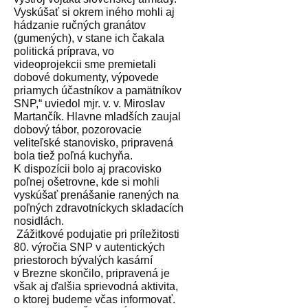
Vyskúšať si okrem iného mohli aj
hádzanie ručných granátov
(gumených), v stane ich čakala
politická príprava, vo
videoprojekcii sme premietali
dobové dokumenty, výpovede
priamych účastníkov a pamätníkov
SNP,“ uviedol mjr. v. v. Miroslav
Martančík. Hlavne mladších zaujal
dobový tábor, pozorovacie
veliteľské stanovisko, pripravená
bola tiež poľná kuchyňa.
K dispozícii bolo aj pracovisko
poľnej ošetrovne, kde si mohli
vyskúšať prenášanie ranených na
poľných zdravotníckych skladacích
nosidlách.
Zážitkové podujatie pri príležitosti
80. výročia SNP v autentických
priestoroch bývalých kasární
v Brezne skončilo, pripravená je
však aj ďalšia sprievodná aktivita,
o ktorej budeme včas informovať.