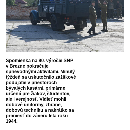
Spomienka na 80. výročie SNP
v Brezne pokračuje
sprievodnými aktivitami. Minulý
týždeň sa uskutočnilo zážitkové
podujatie v priestoroch
bývalých kasární, primárne
určené pre žiakov, študentov,
ale i verejnosť. Vidieť mohli
dobové uniformy, zbrane,
dobovú techniku a nakrátko sa
preniesť do záveru leta roku
1944.