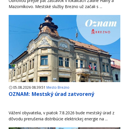
Obnovou prejde päť zastávok v lokalitách Zadné Halny a
Mazorníkovo. Mestské služby Brezno už začali s ...
05.08.2026 08:39:51
Mesto Brezno
OZNAM: Mestský úrad zatvorený
Vážení obyvatelia, v piatok 7.8.2026 bude mestský úrad z
dôvodu prerušenia distribúcie elektrickej energie na ...