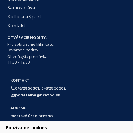
Samospráva
Kultúra a šport
Kontakt
OTVÁRACIE HODINY:
Pre zobrazenie kliknite tu:
Otváracie hodiny
Obedňajšia prestávka
11.30 – 12.30
KONTAKT
048/28 56 301, 048/28 56 302
podatelna@brezno.sk
ADRESA
Mestský úrad Brezno
Námestie gen. M. R. Štefánika 1
Používame cookies
977 01 Brezno