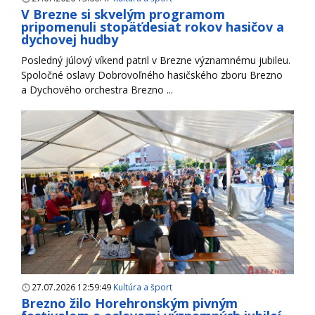
V Brezne si skvelým programom
pripomenuli stopäťdesiat rokov hasičov a
dychovej hudby
Posledný júlový víkend patril v Brezne významnému jubileu.
Spoločné oslavy Dobrovoľného hasičského zboru Brezno
a Dychového orchestra Brezno ...
27.07.2026 12:59:49
Kultúra a šport
Brezno žilo Horehronským pivným