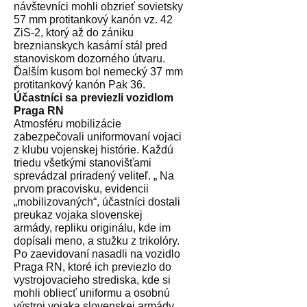
návštevníci mohli obzrieť sovietsky
57 mm protitankový kanón vz. 42
ZiS-2, ktorý až do zániku
breznianskych kasární stál pred
stanoviskom dozorného útvaru.
Ďalším kusom bol nemecký 37 mm
protitankový kanón Pak 36.
Účastníci sa previezli vozidlom
Praga RN
Atmosféru mobilizácie
zabezpečovali uniformovaní vojaci
z klubu vojenskej histórie. Každú
triedu všetkými stanovišťami
sprevádzal priradený veliteľ. „ Na
prvom pracovisku, evidencii
„mobilizovaných“, účastníci dostali
preukaz vojaka slovenskej
armády, repliku originálu, kde im
dopísali meno, a stužku z trikolóry.
Po zaevidovaní nasadli na vozidlo
Praga RN, ktoré ich previezlo do
vystrojovacieho strediska, kde si
mohli obliecť uniformu a osobnú
výstroj vojaka slovenskej armády.