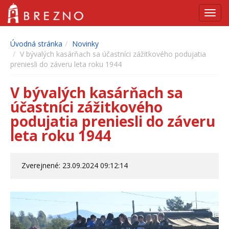
Navig
Úvodná stránka
Novinky
V bývalých kasárňach sa účastníci zážitkového podujatia
preniesli do záveru leta roku 1944
V bývalých kasárňach sa
účastníci zážitkového
podujatia preniesli do záveru
leta roku 1944
Zverejnené: 23.09.2024 09:12:14