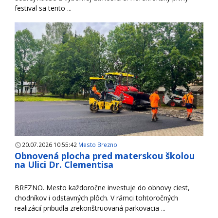
festival sa tento ...
20.07.2026 10:55:42
Mesto Brezno
Obnovená plocha pred materskou školou
na Ulici Dr. Clementisa
BREZNO. Mesto každoročne investuje do obnovy ciest,
chodníkov i odstavných plôch. V rámci tohtoročných
realizácií pribudla zrekonštruovaná parkovacia ...