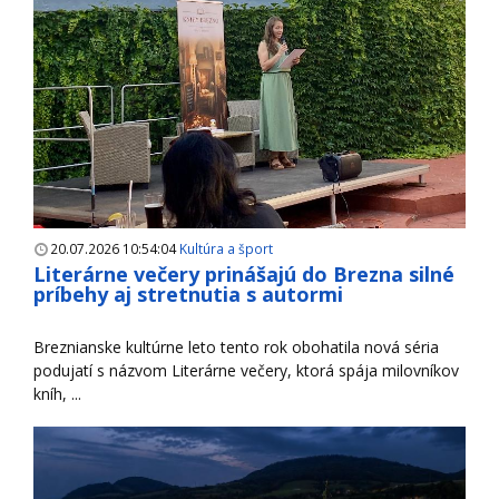
20.07.2026 10:54:04
Kultúra a šport
Literárne večery prinášajú do Brezna silné
príbehy aj stretnutia s autormi
Breznianske kultúrne leto tento rok obohatila nová séria
podujatí s názvom Literárne večery, ktorá spája milovníkov
kníh, ...