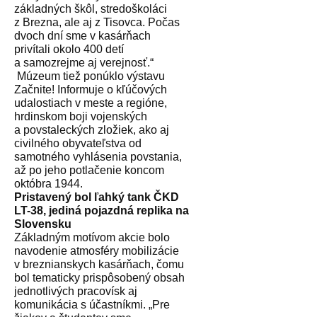
základných škôl, stredoškoláci
z Brezna, ale aj z Tisovca. Počas
dvoch dní sme v kasárňach
privítali okolo 400 detí
a samozrejme aj verejnosť.“
Múzeum tiež ponúklo výstavu
Začnite! Informuje o kľúčových
udalostiach v meste a regióne,
hrdinskom boji vojenských
a povstaleckých zložiek, ako aj
civilného obyvateľstva od
samotného vyhlásenia povstania,
až po jeho potlačenie koncom
októbra 1944.
Pristavený bol ľahký tank ČKD
LT-38, jediná pojazdná replika na
Slovensku
Základným motívom akcie bolo
navodenie atmosféry mobilizácie
v breznianskych kasárňach, čomu
bol tematicky prispôsobený obsah
jednotlivých pracovísk aj
komunikácia s účastníkmi. „Pre