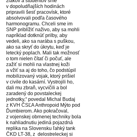
žiakov a študentov sme
v dopoludňajších hodinách
pripravili šesť pracovísk, ktoré
absolvovali podľa časového
harmonogramu. Chceli sme im
SNP priblížiť naživo, aby sa mohli
napríklad dotknúť prilby, aby
vedeli, ako sa narába s puškou,
ako sa skryť do úkrytu, keď je
letecký poplach. Mali tak možnosť
o tom nielen čítať či počuť, ale
zažiť si mohli na vlastnej koži
a vžiť sa aj do toho, čo podstúpil
mobilizovaný vojak, ktorý prišiel
v civile do kasární. Vystrojili ho,
dali mu zbraň, vycvičili a bol
zaradený do povstaleckej
jednotky,“ povedal Michal Budaj
z KVH ČSĽA Anthropoid Mýto pod
Ďumbierom. Ako pokračoval,
z vojenskej obrnenej techniky bola
k nahliadnutiu jediná pojazdná
replika na Slovensku ľahký tank
ČKD LT-38, z delostreleckej si