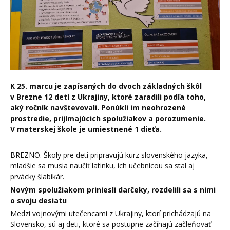
K 25. marcu je zapísaných do dvoch základných škôl
v Brezne 12 detí z Ukrajiny, ktoré zaradili podľa toho,
aký ročník navštevovali. Ponúkli im neohrozené
prostredie, prijímajúcich spolužiakov a porozumenie.
V materskej škole je umiestnené 1 dieťa.
BREZNO. Školy pre deti pripravujú kurz slovenského jazyka,
mladšie sa musia naučiť latinku, ich učebnicou sa stal aj
prvácky šlabikár.
Novým spolužiakom priniesli darčeky, rozdelili sa s nimi
o svoju desiatu
Medzi vojnovými utečencami z Ukrajiny, ktorí prichádzajú na
Slovensko, sú aj deti, ktoré sa postupne začínajú začleňovať