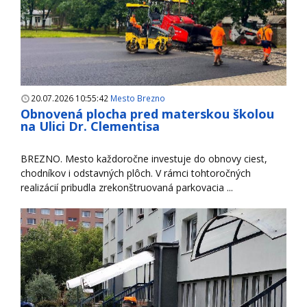
20.07.2026 10:55:42
Mesto Brezno
Obnovená plocha pred materskou školou
na Ulici Dr. Clementisa
BREZNO. Mesto každoročne investuje do obnovy ciest,
chodníkov i odstavných plôch. V rámci tohtoročných
realizácií pribudla zrekonštruovaná parkovacia ...