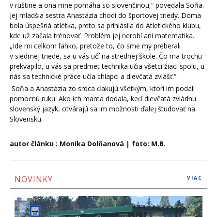
v ruštine a ona mne pomáha so slovenčinou,“ povedala Soňa.
Jej mladšia sestra Anastázia chodí do športovej triedy. Doma
bola úspešná atlétka, preto sa prihlásila do Atletického klubu,
kde už začala trénovať. Problém jej nerobí ani matematika.
„Ide mi celkom ľahko, pretože to, čo sme my preberali
v siedmej triede, sa u vás učí na strednej škole. Čo ma trochu
prekvapilo, u vás sa predmet technika učia všetci žiaci spolu, u
nás sa technické práce učia chlapci a dievčatá zvlášť.“
Soňa a Anastázia zo srdca ďakujú všetkým, ktorí im podali
pomocnú ruku. Ako ich mama dodala, keď dievčatá zvládnu
slovenský jazyk, otvárajú sa im možnosti ďalej študovať na
Slovensku.
autor článku : Monika Dolňanová | foto: M.B.
NOVINKY
VIAC