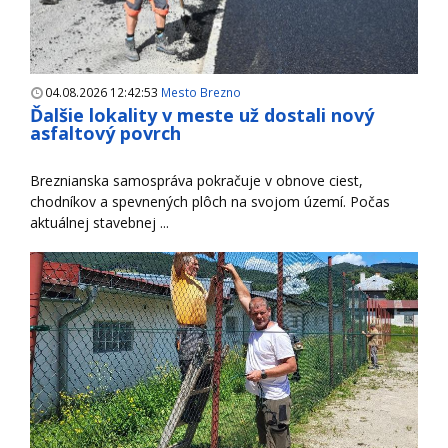
04.08.2026 12:42:53
Mesto Brezno
Ďalšie lokality v meste už dostali nový
asfaltový povrch
Breznianska samospráva pokračuje v obnove ciest,
chodníkov a spevnených plôch na svojom území. Počas
aktuálnej stavebnej ...