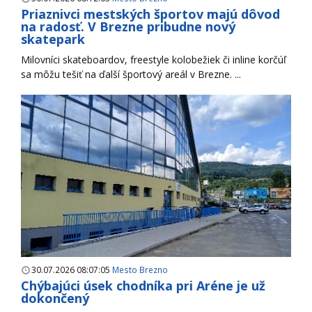
Priaznivci mestských športov majú dôvod
na radosť. V Brezne pribudne nový
skatepark
Milovníci skateboardov, freestyle kolobežiek či inline korčúľ
sa môžu tešiť na ďalší športový areál v Brezne. ...
30.07.2026 08:07:05
Mesto Brezno
Chýbajúci úsek chodníka pri Aréne je už
dokončený