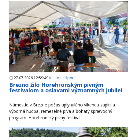
27.07.2026 12:59:49
Kultúra a šport
Brezno žilo Horehronským pivným
festivalom a oslavami významných jubileí
Námestie v Brezne počas uplynulého víkendu zaplnila
výborná hudba, remeselné pivá a bohatý sprievodný
program. Horehronský pivný festival ...