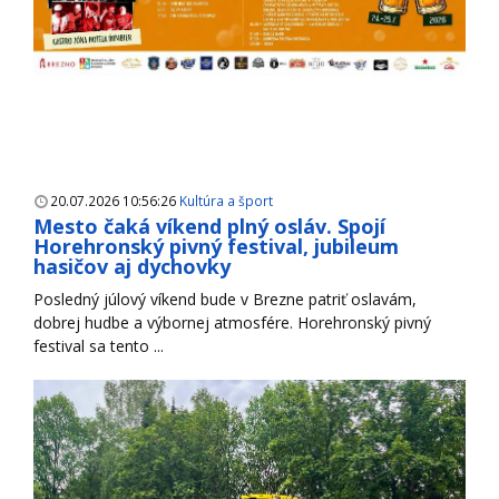
20.07.2026 10:56:26
Kultúra a šport
Mesto čaká víkend plný osláv. Spojí
Horehronský pivný festival, jubileum
hasičov aj dychovky
Posledný júlový víkend bude v Brezne patriť oslavám,
dobrej hudbe a výbornej atmosfére. Horehronský pivný
festival sa tento ...