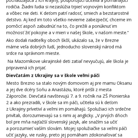
pochádzajúca z ich krajiny, podporujúci učitelia a pomáhajúci
rodičia. Žiadni ľudia si nezaslúžia trpieť vojnovým konfliktom
a vôbec nie deti. K deťom patrí radosť, smiech a bezstarostné
detstvo. Aj keď im toto všetko nevieme zabezpečiť, chceme im
pomôcť aspoň zabudnúť na to, čo prežili a ponúknuť im
možnosť žiť pokojne a v mieri v našej škole, v našom meste.“
Ako dodali riaditeľky oboch škôl, ukázalo sa, že v Brezne
máme veľa dobrých ľudí, jednoducho slovenský národ má
srdce na správnom mieste.
Na Mazorníkove ukrajinské deti zatiaľ nevyučujú, ale škola je
pripravená ich prijať.
Dievčatám z Ukrajiny sa v škole veľmi páči
Mesto Brezno sa stalo novým domovom aj pre mamu Oksanu
a jej dve dcéry Soňu a Anastáziu, ktoré prišli z mesta
Záporožie. Dievčatá navštevujú 7. a 9. ročník na ZŠ Pionierska
2 a ako prezradili, v škole sa im páči, učitelia sú k deťom
z Ukrajiny prívetiví a veľmi im pomáhajú. Spolužiaci ich srdečne
privítali, dorozumievajú sa s nimi aj anglicky. „V prvých dňoch
bol pre mňa najťažší slovenský jazyk, ale snažím sa učiť
a porozumieť vaším slovám. Mojej spolužiačke sa veľmi páči
učiť jazyky, vie rusky, preto jej pomáham zdokonaľovať sa