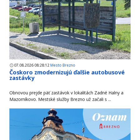
07.08.2026 08:28:12
Mesto Brezno
Čoskoro zmodernizujú ďalšie autobusové
zastávky
Obnovou prejde päť zastávok v lokalitách Zadné Halny a
Mazorníkovo. Mestské služby Brezno už začali s ...