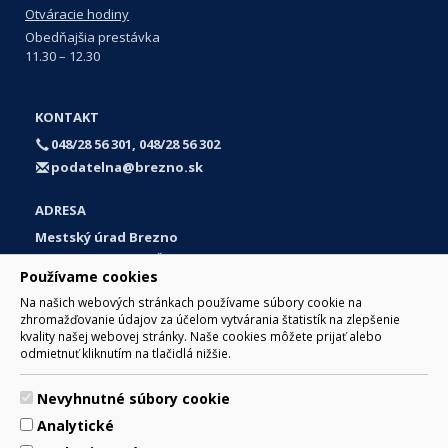
Otváracie hodiny
Obedňajšia prestávka
11.30 – 12.30
KONTAKT
048/28 56 301, 048/28 56 302
podatelna@brezno.sk
ADRESA
Mestský úrad Brezno
Námestie gen. M. R. Štefánika 1
Používame cookies
977 01 Brezno
Na našich webových stránkach používame súbory cookie na
Slovakia (Slovak Republic)
zhromažďovanie údajov za účelom vytvárania štatistík na zlepšenie
kvality našej webovej stránky. Naše cookies môžete prijať alebo
odmietnuť kliknutím na tlačidlá nižšie.
Nevyhnutné súbory cookie
© 2017 Mesto Brezno, Námestie gen. M. R. Štefánika 1, Brezno
Analytické
977 01 Tel.: 048/28 56 301, 048/28 56 302 Email:
webmaster@brezno.sk