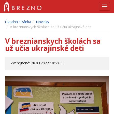
Navig
Úvodná stránka
Novinky
V breznianskych školách sa už učia ukrajinské deti
V breznianskych školách sa
už učia ukrajinské deti
Zverejnené: 28.03.2022 10:50:09