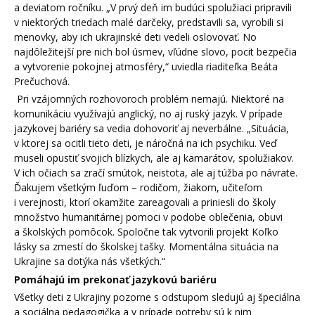
a deviatom ročníku. „V prvý deň im budúci spolužiaci pripravili
v niektorých triedach malé darčeky, predstavili sa, vyrobili si
menovky, aby ich ukrajinské deti vedeli oslovovať. No
najdôležitejší pre nich bol úsmev, vľúdne slovo, pocit bezpečia
a vytvorenie pokojnej atmosféry,“ uviedla riaditeľka Beáta
Prečuchová.
Pri vzájomných rozhovoroch problém nemajú. Niektoré na
komunikáciu využívajú anglický, no aj ruský jazyk. V prípade
jazykovej bariéry sa vedia dohovoriť aj neverbálne. „Situácia,
v ktorej sa ocitli tieto deti, je náročná na ich psychiku. Veď
museli opustiť svojich blízkych, ale aj kamarátov, spolužiakov.
V ich očiach sa zračí smútok, neistota, ale aj túžba po návrate.
Ďakujem všetkým ľuďom – rodičom, žiakom, učiteľom
i verejnosti, ktorí okamžite zareagovali a priniesli do školy
množstvo humanitárnej pomoci v podobe oblečenia, obuvi
a školských pomôcok. Spoločne tak vytvorili projekt Koľko
lásky sa zmestí do školskej tašky. Momentálna situácia na
Ukrajine sa dotýka nás všetkých.“
Pomáhajú im prekonať jazykovú bariéru
Všetky deti z Ukrajiny pozorne s odstupom sledujú aj špeciálna
a sociálna pedagogička a v prípade potreby sú k nim