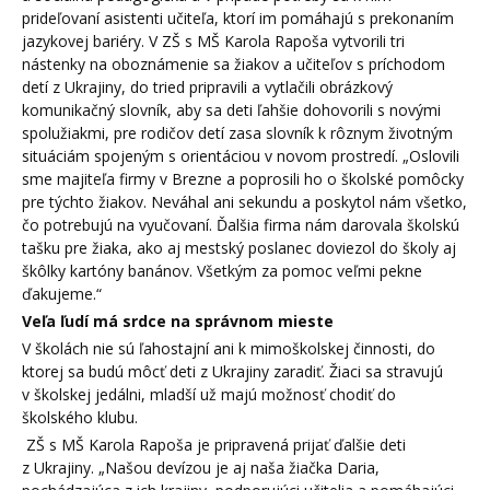
prideľovaní asistenti učiteľa, ktorí im pomáhajú s prekonaním
jazykovej bariéry. V ZŠ s MŠ Karola Rapoša vytvorili tri
nástenky na oboznámenie sa žiakov a učiteľov s príchodom
detí z Ukrajiny, do tried pripravili a vytlačili obrázkový
komunikačný slovník, aby sa deti ľahšie dohovorili s novými
spolužiakmi, pre rodičov detí zasa slovník k rôznym životným
situáciám spojeným s orientáciou v novom prostredí. „Oslovili
sme majiteľa firmy v Brezne a poprosili ho o školské pomôcky
pre týchto žiakov. Neváhal ani sekundu a poskytol nám všetko,
čo potrebujú na vyučovaní. Ďalšia firma nám darovala školskú
tašku pre žiaka, ako aj mestský poslanec doviezol do školy aj
škôlky kartóny banánov. Všetkým za pomoc veľmi pekne
ďakujeme.“
Veľa ľudí má srdce na správnom mieste
V školách nie sú ľahostajní ani k mimoškolskej činnosti, do
ktorej sa budú môcť deti z Ukrajiny zaradiť. Žiaci sa stravujú
v školskej jedálni, mladší už majú možnosť chodiť do
školského klubu.
ZŠ s MŠ Karola Rapoša je pripravená prijať ďalšie deti
z Ukrajiny. „Našou devízou je aj naša žiačka Daria,