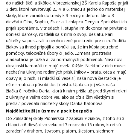
do našich škôl a škôlok. V breznianskej ZŠ Karola Rapoša prijali
3 deti, ktoré navštevujú 2., 4. a 6. triedu a jedno do materskej
školy, ktoré zaradili do triedy k 3-ročným deťom. Ide o 3
dievčatá Olhu, Sophiu, Ester a 1 chlapca Denysa. Spolužiaci ich
prijali spontánne, v triedach 1. stupňa im dokonca na privítanie
doniesli darčeky, rozdelili sa s nimi o svoju desiatu. Pani
učiteľky sa postarali o neohrozené prostredie pre nich. Rodičia
žiakov sa ihneď pripojili a ponúkli sa, že im kúpia potrebné
pomôcky, telocvičné úbory či jedlo. „Zmena prostredia
a adaptácia je ťažká aj za normálnych podmienok. Naši noví
ukrajinskí kamaráti to majú oveľa ťažšie. Niektorí z nich museli
nechať na Ukrajine rodinných príslušníkov – brata, otca a majú
obavy aj o nich. Tí mladší sú veselší, naša nová šiestačka je
ešte smutná a pôsobí dosť neisto. Ujala sa jej však naša
žiačka 8. ročníka Daria, ktorá k nám prišla už pred štyrmi rokmi
z Ukrajiny a veľmi dobre vie, ako sa cíti a čím všetkým si
prešla,“ povedala riaditeľky školy Danka Katonová.
Najdôležitejší je úsmev a pocit bezpečia
Do Základnej školy Pionierska 2 zapísali 9 žiakov, z toho sú 3
chlapci a 6 dievčat vo veku od 7 rokov do 15 rokov, ktorí sú
zaradení v druhom, štvrtom, piatom, šiestom, siedmom