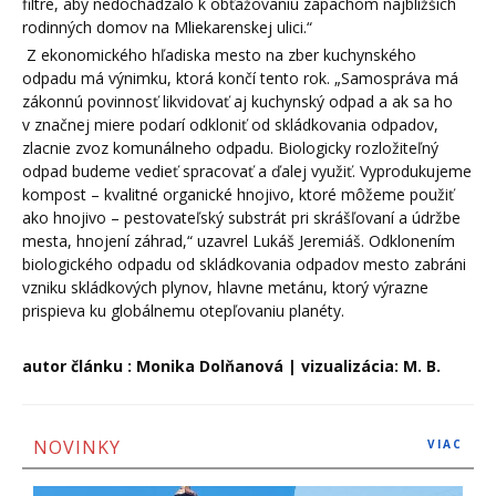
filtre, aby nedochádzalo k obťažovaniu zápachom najbližších
rodinných domov na Mliekarenskej ulici.“
Z ekonomického hľadiska mesto na zber kuchynského
odpadu má výnimku, ktorá končí tento rok. „Samospráva má
zákonnú povinnosť likvidovať aj kuchynský odpad a ak sa ho
v značnej miere podarí odkloniť od skládkovania odpadov,
zlacnie zvoz komunálneho odpadu. Biologicky rozložiteľný
odpad budeme vedieť spracovať a ďalej využiť. Vyprodukujeme
kompost – kvalitné organické hnojivo, ktoré môžeme použiť
ako hnojivo – pestovateľský substrát pri skrášľovaní a údržbe
mesta, hnojení záhrad,“ uzavrel Lukáš Jeremiáš. Odklonením
biologického odpadu od skládkovania odpadov mesto zabráni
vzniku skládkových plynov, hlavne metánu, ktorý výrazne
prispieva ku globálnemu otepľovaniu planéty.
autor článku : Monika Dolňanová | vizualizácia: M. B.
NOVINKY
VIAC