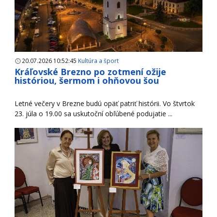
20.07.2026 10:52:45
Kultúra a šport
Kráľovské Brezno po zotmení ožije
históriou, šermom i ohňovou šou
Letné večery v Brezne budú opäť patriť histórii. Vo štvrtok
23. júla o 19.00 sa uskutoční obľúbené podujatie ...