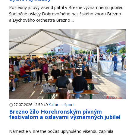
Posledný júlový víkend patril v Brezne významnému jubileu.
Spoločné oslavy Dobrovoľného hasičského zboru Brezno
a Dychového orchestra Brezno ...
27.07.2026 12:59:49
Kultúra a šport
Brezno žilo Horehronským pivným
festivalom a oslavami významných jubileí
Námestie v Brezne počas uplynulého víkendu zaplnila