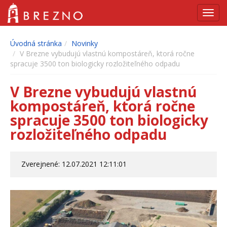
Navig
Úvodná stránka
Novinky
V Brezne vybudujú vlastnú kompostáreň, ktorá ročne
spracuje 3500 ton biologicky rozložiteľného odpadu
V Brezne vybudujú vlastnú
kompostáreň, ktorá ročne
spracuje 3500 ton biologicky
rozložiteľného odpadu
Zverejnené: 12.07.2021 12:11:01