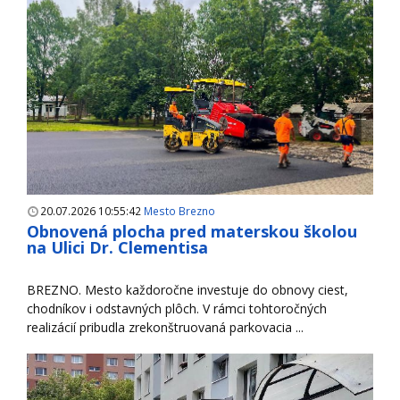
20.07.2026 10:55:42
Mesto Brezno
Obnovená plocha pred materskou školou
na Ulici Dr. Clementisa
BREZNO. Mesto každoročne investuje do obnovy ciest,
chodníkov i odstavných plôch. V rámci tohtoročných
realizácií pribudla zrekonštruovaná parkovacia ...