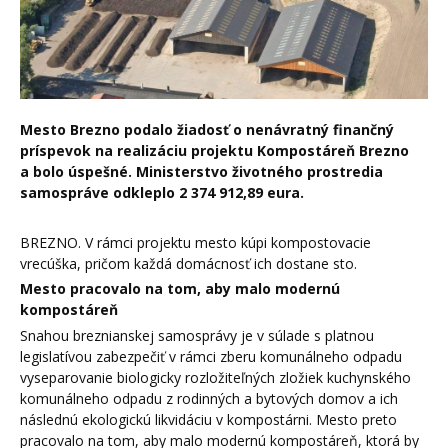
Mesto Brezno podalo žiadosť o nenávratný finančný
príspevok na realizáciu projektu Kompostáreň Brezno
a bolo úspešné. Ministerstvo životného prostredia
samospráve odkleplo 2 374 912,89 eura.
BREZNO. V rámci projektu mesto kúpi kompostovacie
vrecúška, pričom každá domácnosť ich dostane sto.
Mesto pracovalo na tom, aby malo modernú
kompostáreň
Snahou breznianskej samosprávy je v súlade s platnou
legislatívou zabezpečiť v rámci zberu komunálneho odpadu
vyseparovanie biologicky rozložiteľných zložiek kuchynského
komunálneho odpadu z rodinných a bytových domov a ich
následnú ekologickú likvidáciu v kompostárni. Mesto preto
pracovalo na tom, aby malo modernú kompostáreň, ktorá by