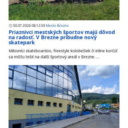
30.07.2026 08:12:03
Mesto Brezno
Priaznivci mestských športov majú dôvod
na radosť. V Brezne pribudne nový
skatepark
Milovníci skateboardov, freestyle kolobežiek či inline korčúľ
sa môžu tešiť na ďalší športový areál v Brezne. ...