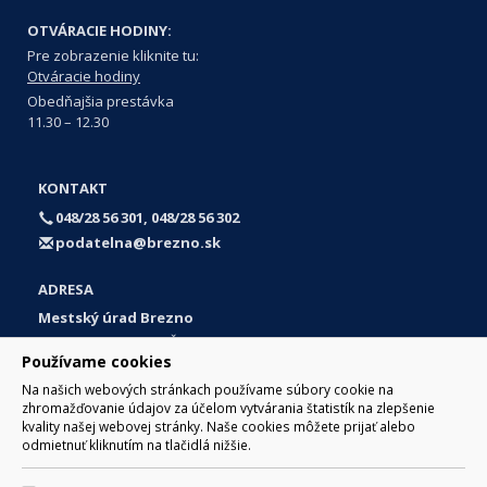
OTVÁRACIE HODINY:
Pre zobrazenie kliknite tu:
Otváracie hodiny
Obedňajšia prestávka
11.30 – 12.30
KONTAKT
048/28 56 301, 048/28 56 302
podatelna@brezno.sk
ADRESA
Mestský úrad Brezno
Námestie gen. M. R. Štefánika 1
Používame cookies
977 01 Brezno
Na našich webových stránkach používame súbory cookie na
Slovakia (Slovak Republic)
zhromažďovanie údajov za účelom vytvárania štatistík na zlepšenie
kvality našej webovej stránky. Naše cookies môžete prijať alebo
odmietnuť kliknutím na tlačidlá nižšie.