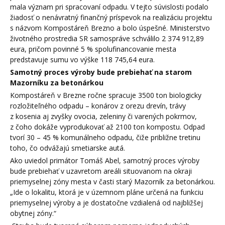
mala význam pri spracovaní odpadu. V tejto súvislosti podalo
žiadosť o nenávratný finančný príspevok na realizáciu projektu
s názvom Kompostáreň Brezno a bolo úspešné. Ministerstvo
životného prostredia SR samospráve schválilo 2 374 912,89
eura, pričom povinné 5 % spolufinancovanie mesta
predstavuje sumu vo výške 118 745,64 eura.
Samotný proces výroby bude prebiehať na starom
Mazorníku za betonárkou
Kompostáreň v Brezne ročne spracuje 3500 ton biologicky
rozložiteľného odpadu – konárov z orezu drevín, trávy
z kosenia aj zvyšky ovocia, zeleniny či varených pokrmov,
z čoho dokáže vyprodukovať až 2100 ton kompostu. Odpad
tvorí 30 – 45 % komunálneho odpadu, čiže približne tretinu
toho, čo odvážajú smetiarske autá.
Ako uviedol primátor Tomáš Abel, samotný proces výroby
bude prebiehať v uzavretom areáli situovanom na okraji
priemyselnej zóny mesta v časti starý Mazorník za betonárkou.
„Ide o lokalitu, ktorá je v územnom pláne určená na funkciu
priemyselnej výroby a je dostatočne vzdialená od najbližšej
obytnej zóny.“