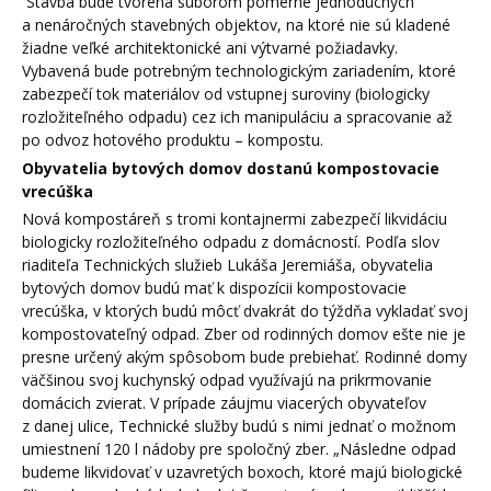
Stavba bude tvorená súborom pomerne jednoduchých
a nenáročných stavebných objektov, na ktoré nie sú kladené
žiadne veľké architektonické ani výtvarné požiadavky.
Vybavená bude potrebným technologickým zariadením, ktoré
zabezpečí tok materiálov od vstupnej suroviny (biologicky
rozložiteľného odpadu) cez ich manipuláciu a spracovanie až
po odvoz hotového produktu – kompostu.
Obyvatelia bytových domov dostanú kompostovacie
vrecúška
Nová kompostáreň s tromi kontajnermi zabezpečí likvidáciu
biologicky rozložiteľného odpadu z domácností. Podľa slov
riaditeľa Technických služieb Lukáša Jeremiáša, obyvatelia
bytových domov budú mať k dispozícii kompostovacie
vrecúška, v ktorých budú môcť dvakrát do týždňa vykladať svoj
kompostovateľný odpad. Zber od rodinných domov ešte nie je
presne určený akým spôsobom bude prebiehať. Rodinné domy
väčšinou svoj kuchynský odpad využívajú na prikrmovanie
domácich zvierat. V prípade záujmu viacerých obyvateľov
z danej ulice, Technické služby budú s nimi jednať o možnom
umiestnení 120 l nádoby pre spoločný zber. „Následne odpad
budeme likvidovať v uzavretých boxoch, ktoré majú biologické