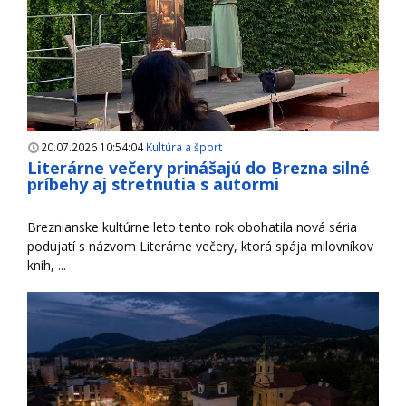
20.07.2026 10:54:04
Kultúra a šport
Literárne večery prinášajú do Brezna silné
príbehy aj stretnutia s autormi
Breznianske kultúrne leto tento rok obohatila nová séria
podujatí s názvom Literárne večery, ktorá spája milovníkov
kníh, ...