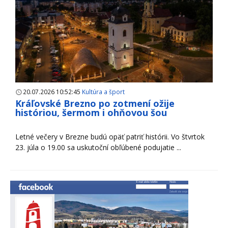
20.07.2026 10:52:45
Kultúra a šport
Kráľovské Brezno po zotmení ožije
históriou, šermom i ohňovou šou
Letné večery v Brezne budú opäť patriť histórii. Vo štvrtok
23. júla o 19.00 sa uskutoční obľúbené podujatie ...