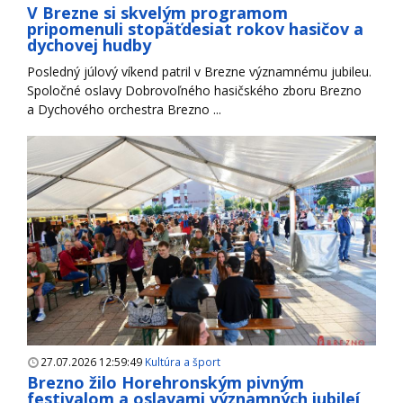
V Brezne si skvelým programom
pripomenuli stopäťdesiat rokov hasičov a
dychovej hudby
Posledný júlový víkend patril v Brezne významnému jubileu.
Spoločné oslavy Dobrovoľného hasičského zboru Brezno
a Dychového orchestra Brezno ...
27.07.2026 12:59:49
Kultúra a šport
Brezno žilo Horehronským pivným
festivalom a oslavami významných jubileí