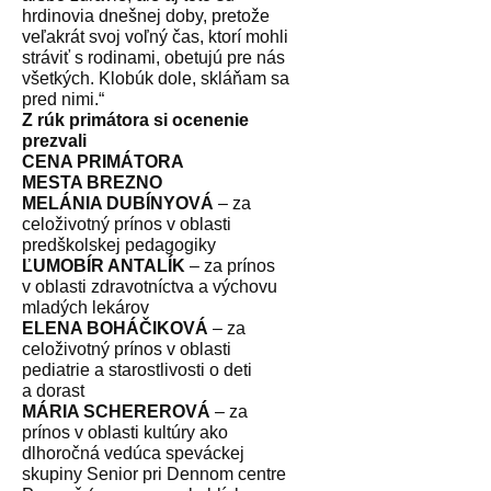
hrdinovia dnešnej doby, pretože
veľakrát svoj voľný čas, ktorí mohli
stráviť s rodinami, obetujú pre nás
všetkých. Klobúk dole, skláňam sa
pred nimi.“
Z rúk primátora si ocenenie
prezvali
CENA PRIMÁTORA
MESTA BREZNO
MELÁNIA DUBÍNYOVÁ
– za
celoživotný prínos v oblasti
predškolskej pedagogiky
ĽUMOBÍR ANTALÍK
– za prínos
v oblasti zdravotníctva a výchovu
mladých lekárov
ELENA BOHÁČIKOVÁ
– za
celoživotný prínos v oblasti
pediatrie a starostlivosti o deti
a dorast
MÁRIA SCHEREROVÁ
– za
prínos v oblasti kultúry ako
dlhoročná vedúca speváckej
skupiny Senior pri Dennom centre