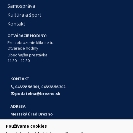
Samospráva
Kultúra a šport
Kontakt
OTVÁRACIE HODINY:
Pre zobrazenie kliknite tu:
Otváracie hodiny
Obedňajšia prestávka
11.30 – 12.30
KONTAKT
048/28 56 301, 048/28 56 302
podatelna@brezno.sk
ADRESA
Mestský úrad Brezno
Námestie gen. M. R. Štefánika 1
Používame cookies
977 01 Brezno