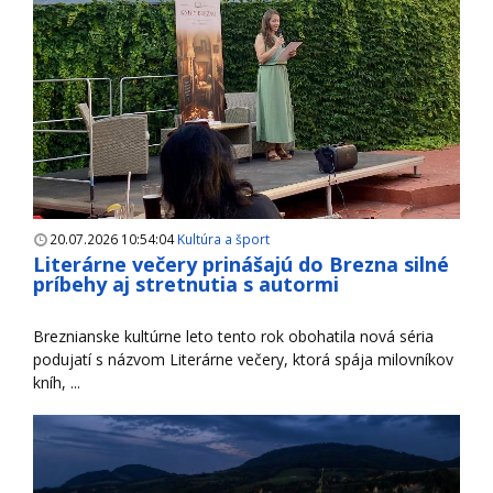
20.07.2026 10:54:04
Kultúra a šport
Literárne večery prinášajú do Brezna silné
príbehy aj stretnutia s autormi
Breznianske kultúrne leto tento rok obohatila nová séria
podujatí s názvom Literárne večery, ktorá spája milovníkov
kníh, ...