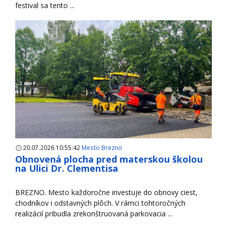
festival sa tento ...
20.07.2026 10:55:42
Mesto Brezno
Obnovená plocha pred materskou školou
na Ulici Dr. Clementisa
BREZNO. Mesto každoročne investuje do obnovy ciest,
chodníkov i odstavných plôch. V rámci tohtoročných
realizácií pribudla zrekonštruovaná parkovacia ...