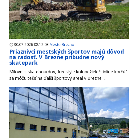
30.07.2026 08:12:03
Mesto Brezno
Priaznivci mestských športov majú dôvod
na radosť. V Brezne pribudne nový
skatepark
Milovníci skateboardov, freestyle kolobežiek či inline korčúľ
sa môžu tešiť na ďalší športový areál v Brezne. ...