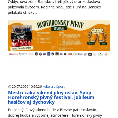
Oddychová zóna Banisko v tretí júlový utorok doslova
pulzovala životom. Rodinné podujatie Hurá na Banisko
prilákalo stovky ...
20.07.2026 10:56:26
Kultúra a šport
Mesto čaká víkend plný osláv. Spojí
Horehronský pivný festival, jubileum
hasičov aj dychovky
Posledný júlový víkend bude v Brezne patriť oslavám,
dobrej hudbe a výbornej atmosfére. Horehronský pivný