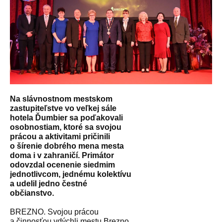
Na slávnostnom mestskom
zastupiteľstve vo veľkej sále
hotela Ďumbier sa poďakovali
osobnostiam, ktoré sa svojou
prácou a aktivitami pričinili
o šírenie dobrého mena mesta
doma i v zahraničí. Primátor
odovzdal ocenenie siedmim
jednotlivcom, jednému kolektívu
a udelil jedno čestné
občianstvo.
BREZNO. Svojou prácou
a činnosťou vdýchli mestu Brezno