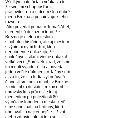
Všetkým patrí úcta a vďaka za to,
že svojimi schopnosťami,
pracovitosťou a srdcom šíria dobré
meno Brezna a prispievajú k jeho
rozvoju.
Ako povedal primátor Tomáš Abel,
ocenení sú dôkazom toho, že
Brezno je nielen miestom
s bohatou históriou, ale aj mestom
s výnimočnými ľuďmi, ktorí
dennodenne dokazujú, že
spoločnými silami vieme dokázať
veľké veci. „Som veľmi rád, že sme
im mohli vyjadriť úctu a povedať
jedno veľké ďakujem. Vďačný som
aj za to, že títo ľudia vykonávajú
činnosti srdcom a mnohí v Brezne
za niekoľko desiatok rokov urobili
obrovský kus práce. Je to aj
mementom pri príležitosti 80.
výročia oslobodenia mesta, keď
sme spomínali na hrdinov, ktorí
obetovali to najcennejšie – život
alebo zdravie, ale aj toto sú