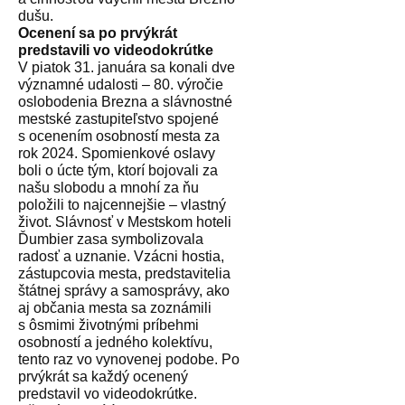
dušu.
Ocenení sa po prvýkrát
predstavili vo videodokrútke
V piatok 31. januára sa konali dve
významné udalosti – 80. výročie
oslobodenia Brezna a slávnostné
mestské zastupiteľstvo spojené
s ocenením osobností mesta za
rok 2024. Spomienkové oslavy
boli o úcte tým, ktorí bojovali za
našu slobodu a mnohí za ňu
položili to najcennejšie – vlastný
život. Slávnosť v Mestskom hoteli
Ďumbier zasa symbolizovala
radosť a uznanie. Vzácni hostia,
zástupcovia mesta, predstavitelia
štátnej správy a samosprávy, ako
aj občania mesta sa zoznámili
s ôsmimi životnými príbehmi
osobností a jedného kolektívu,
tento raz vo vynovenej podobe. Po
prvýkrát sa každý ocenený
predstavil vo videodokrútke.