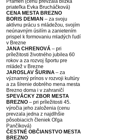
Prameň (cenu prevzala blízka
priateľka Evka Brucháčková)
CENA MESTA BREZNO
BORIS DEMIAN
– za svoju
aktívnu prácu s mládežou, svojím
neúnavným úsilím a zanietením
prispel k formovaniu mladých ľudí
v Brezne
JANA CHRENOVÁ
– pri
príležitosti životného jubilea 60
rokov a za rozvoj športu pre
mládež v Brezne
JAROSLAV ŠURINA
– za
významný prínos v rozvoji kultúry
a za šírenie dobrého mena mesta
Brezno doma i v zahraničí
SPEVÁCKY ZBOR MESTA
BREZNO
– pri príležitosti 45.
výročia jeho založenia (cenu
prevzala jedna z najdlhšie
pôsobiacich členiek Oľga
Pančíková)
ČESTNÉ OBČIANSTVO MESTA
BREZNO