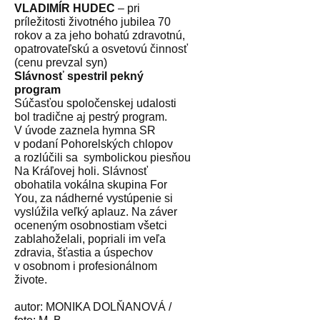
VLADIMÍR HUDEC
– pri
príležitosti životného jubilea 70
rokov a za jeho bohatú zdravotnú,
opatrovateľskú a osvetovú činnosť
(cenu prevzal syn)
Slávnosť spestril pekný
program
Súčasťou spoločenskej udalosti
bol tradične aj pestrý program.
V úvode zaznela hymna SR
v podaní Pohorelských chlopov
a rozlúčili sa symbolickou piesňou
Na Kráľovej holi. Slávnosť
obohatila vokálna skupina For
You, za nádherné vystúpenie si
vyslúžila veľký aplauz. Na záver
oceneným osobnostiam všetci
zablahoželali, popriali im veľa
zdravia, šťastia a úspechov
v osobnom i profesionálnom
živote.
autor: MONIKA DOLŇANOVÁ /