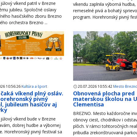
júlový víkend patril v Brezne
víkendu zaplnila výborná hudba,
mu jubileu. Spoločné oslavy
remeselné pivá a bohatý spriev
ného hasičského zboru Brezno
program. Horehronský pivný festiv
ho orchestra Brezno ...
026 10:56:26
Kultúra a šport
20.07.2026 10:55:42
Mesto Brezn
čaká víkend plný osláv.
Obnovená plocha pred
Horehronský pivný
materskou školou na Ul
l, jubileum hasičov aj
Clementisa
vky
BREZNO. Mesto každoročne inv
júlový víkend bude v Brezne
obnovy ciest, chodníkov i odsta
lavám, dobrej hudbe a výbornej
plôch. V rámci tohtoročných reali
. Horehronský pivný festival sa
pribudla zrekonštruovaná parkova