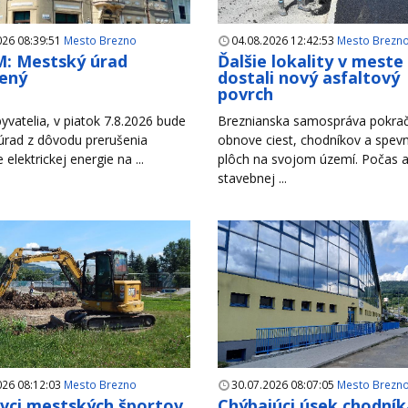
026 08:39:51
Mesto Brezno
04.08.2026 12:42:53
Mesto Brezn
: Mestský úrad
Ďalšie lokality v meste
ený
dostali nový asfaltový
povrch
yvatelia, v piatok 7.8.2026 bude
Breznianska samospráva pokrač
úrad z dôvodu prerušenia
obnove ciest, chodníkov a spev
e elektrickej energie na ...
plôch na svojom území. Počas a
stavebnej ...
026 08:12:03
Mesto Brezno
30.07.2026 08:07:05
Mesto Brezn
ivci mestských športov
Chýbajúci úsek chodník