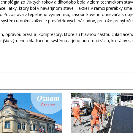
hnológia zo 70-tych rokov a dlhodobo bola v zlom technickom stav
ej látky, ktorý bol v havarijnom stave. Taktiež v rámci prerábky sme
pla. Pozostáva z tepelného výmenníka, zásobníkového ohrievača s o
 systém umožní zníženie prevádzkových nákladov, pretože prebytočn
n, opravou prešli aj kompresory, ktoré sú hlavnou časťou chladiaceh
ejšiu výmenu chladiaceho systému a jeho automatizáciu, ktorá by s