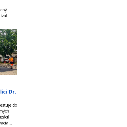
odný
al ...
o
ici Dr.
estuje do
vných
zácií
cia ...