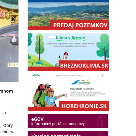
zimnom
jich
, ktorý
denie na