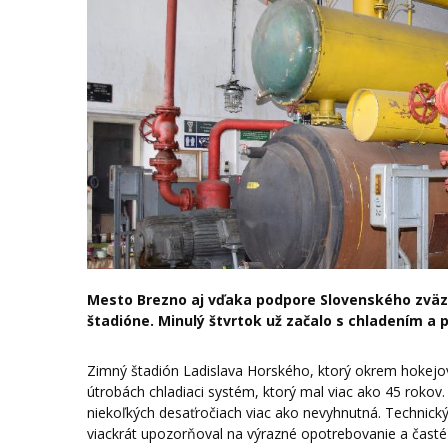
Mesto Brezno aj vďaka podpore Slovenského zväz
štadióne. Minulý štvrtok už začalo s chladením a 
Zimný štadión Ladislava Horského, ktorý okrem hokejové
útrobách chladiaci systém, ktorý mal viac ako 45 rokov
niekoľkých desaťročiach viac ako nevyhnutná. Technický 
viackrát upozorňoval na výrazné opotrebovanie a časté