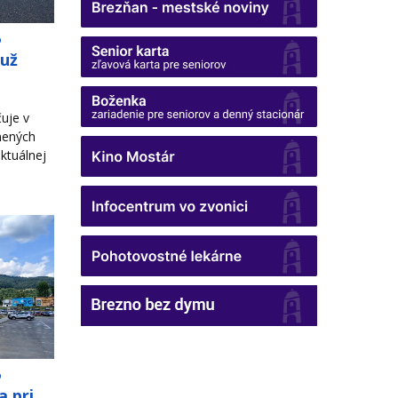
o
 už
uje v
nených
ktuálnej
o
a pri