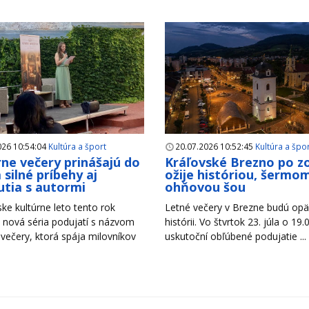
026 10:54:04
Kultúra a šport
20.07.2026 10:52:45
Kultúra a špo
rne večery prinášajú do
Kráľovské Brezno po z
 silné príbehy aj
ožije históriou, šermom
utia s autormi
ohňovou šou
ke kultúrne leto tento rok
Letné večery v Brezne budú opäť
 nová séria podujatí s názvom
histórii. Vo štvrtok 23. júla o 19.
 večery, ktorá spája milovníkov
uskutoční obľúbené podujatie ...