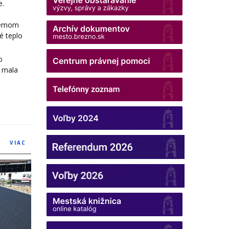
e.
bjemom
é teplo
o
a mala
VIAC