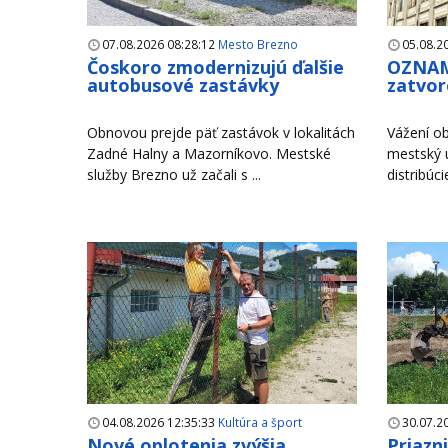
07.08.2026 08:28:12
Mesto Brezno
05.08.2
Čoskoro zmodernizujú ďalšie
OZNAM
autobusové zastávky
zatvor
Obnovou prejde päť zastávok v lokalitách
Vážení ob
Zadné Halny a Mazorníkovo. Mestské
mestský 
služby Brezno už začali s ...
distribúci
04.08.2026 12:35:33
Kultúra a šport
30.07.2
Nové oplotenia zvýšia
Priazn