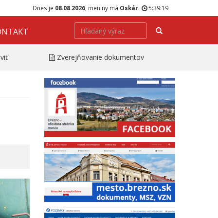
Dnes je
08.08.2026
, meniny má
Oskár
.
5:39:20
Hľadať
ONTAKT
viť
Zverejňovanie dokumentov