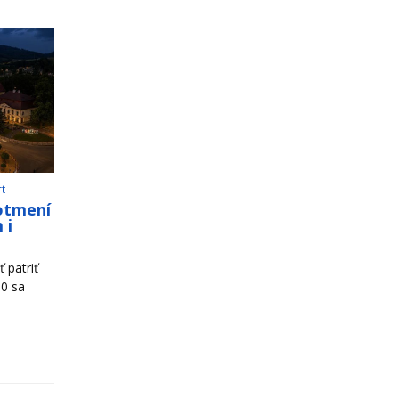
rt
otmení
 i
 patriť
00 sa