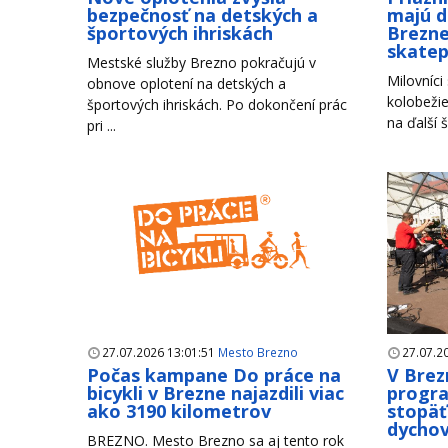
bezpečnosť na detských a
majú d
športových ihriskách
Brezne
skate
Mestské služby Brezno pokračujú v
Milovníci
obnove oplotení na detských a
kolobežie
športových ihriskách. Po dokončení prác
na ďalší š
pri ...
27.07.2026 13:01:51
Mesto Brezno
27.07.2
Počas kampane Do práce na
V Brez
bicykli v Brezne najazdili viac
progr
ako 3190 kilometrov
stopäť
dychov
BREZNO. Mesto Brezno sa aj tento rok