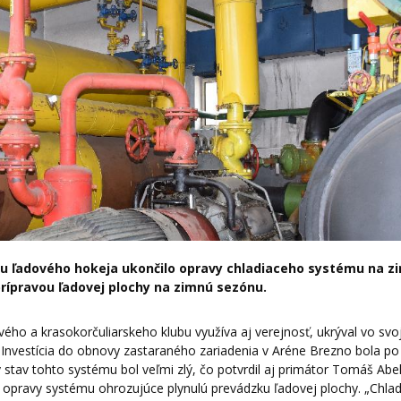
u ľadového hokeja ukončilo opravy chladiaceho systému na 
prípravou ľadovej plochy na zimnú sezónu.
ho a krasokorčuliarskeho klubu využíva aj verejnosť, ukrýval vo svo
. Investícia do obnovy zastaraného zariadenia v Aréne Brezno bola po
stav tohto systému bol veľmi zlý, čo potvrdil aj primátor Tomáš Abel
 opravy systému ohrozujúce plynulú prevádzku ľadovej plochy. „Chla