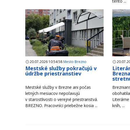
tento ...
20.07.2026 10:54:58
Mesto Brezno
20.07.2
Mestské služby pokračujú v
Literá
údržbe priestranstiev
Brezna
stretn
Mestské služby v Brezne ani počas
Breznians
letných mesiacov nepoľavujú
obohatila
v starostlivosti o verejné priestranstvá.
Literárne
BREZNO. Pracovníci priebežne kosia ...
kníh, ...