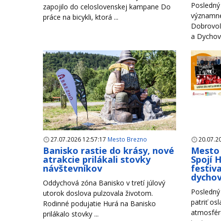
Posledný 
zapojilo do celoslovenskej kampane Do
významné
práce na bicykli, ktorá ...
Dobrovoľ
a Dychové
27.07.2026 12:57:17
Mesto Brezno
20.07.2
Banisko rastie do krásy, nové
Mesto 
atrakcie prilákali stovky
Spojí 
návštevníkov
festiva
dycho
Oddychová zóna Banisko v tretí júlový
Posledný 
utorok doslova pulzovala životom.
patriť os
Rodinné podujatie Hurá na Banisko
atmosfére
prilákalo stovky ...