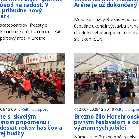
ôvod na radosť. V
Aréne je už dokončený
 pribudne nový
park
Mestské služby Brezno v polovici
 skateboardov, freestyle
úspešne ukončili výstavbu druhe
k či inline korčúľ sa môžu tešiť
chodníkového prepojenia medzi
portový areál v Brezne. ...
sídliskom ŠLN ...
026 13:00:47
Kultúra a šport
27.07.2026 12:59:49
Kultúra a špo
ne si skvelým
Brezno žilo Horehron
amom pripomenuli
pivným festivalom a o
desiat rokov hasičov a
významných jubileí
ej hudby
Námestie v Brezne počas uplyn