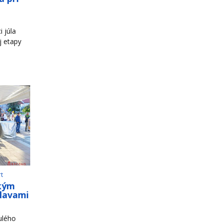
 júla
j etapy
rt
ským
slavami
ulého