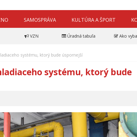
ZNO
SAMOSPRÁVA
KULTÚRA A ŠPORT
K
VZN
Úradná tabuľa
Ako vyba
hladiaceho systému, ktorý bude úspornejší
hladiaceho systému, ktorý bude