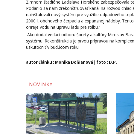
Zimnom štadióne Ladislava Horského zabezpečovala tec
Podarilo sa nám zrekonštruovať kanál na rozvod chladiac
nainštalovali nový systém pre využitie odpadového te
2000 l, obehového čerpadla a expanznej nádoby. Tento
ohreje vodu na úpravu ľadu pre rolbu.“
Ako dodal vedúci odboru športy a kultúry Miroslav Bara
systému. Rekonštrukcia je prvou prípravou na komplexn
uskutočniť v budúcom roku.
autor článku : Monika Dolňanová| foto : D.P.
NOVINKY