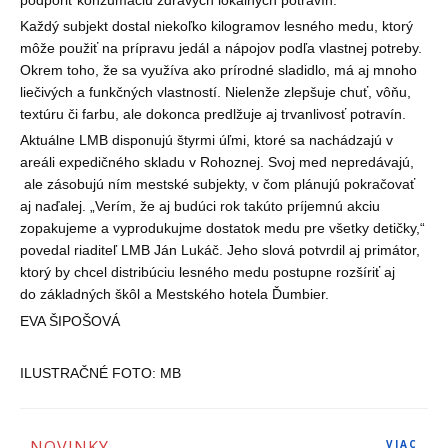
Každý subjekt dostal niekoľko kilogramov lesného medu, ktorý
môže použiť na prípravu jedál a nápojov podľa vlastnej potreby.
Okrem toho, že sa využíva ako prírodné sladidlo, má aj mnoho
liečivých a funkčných vlastností. Nielenže zlepšuje chuť, vôňu,
textúru či farbu, ale dokonca predlžuje aj trvanlivosť potravín.
Aktuálne LMB disponujú štyrmi úľmi, ktoré sa nachádzajú v
areáli expedičného skladu v Rohoznej. Svoj med nepredávajú,
ale zásobujú ním mestské subjekty, v čom plánujú pokračovať
aj naďalej. „Verím, že aj budúci rok takúto príjemnú akciu
zopakujeme a vyprodukujme dostatok medu pre všetky detičky,“
povedal riaditeľ LMB Ján Lukáč. Jeho slová potvrdil aj primátor,
ktorý by chcel distribúciu lesného medu postupne rozšíriť aj
do základných škôl a Mestského hotela Ďumbier.
EVA ŠIPOŠOVÁ
ILUSTRAČNÉ FOTO: MB
NOVINKY
VIAC