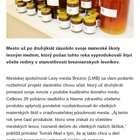
Mesto už po druhýkrát zásobilo svoje materské školy
lesným medom, ktorý počas tohto roka vyprodukovali štyri
včelie rodiny v starostlivosti breznianskych lesníkov.
Mestskej spoločnosti Lesy mesta Brezno (LMB) sa vlani podarilo
rozbehnúť projekt vlastného chovu včiel, ktorý už druhýkrát
priniesol svoje ovocie v podobe kvalitného lesného medu.
Celkovo 39 pohárov sladkého a hlavne zdravého včelieho
produktu uplynulý pondelok rozdistribuovali do všetkých
materských škôl v zriaďovateľskej pôsobnosti mesta. „Aj tento
rok sme časť produkcie, ktorú sme získali zo včelstiev
mestských lesov, rozniesli deťom do všetkých našich škôlok,“
priblížil primátor Tomáš Abel s tým, že aj takto chcú u detí
podporiť konzumáciu zdravých lokálnych potravín.