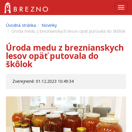
Navig
Úvodná stránka
Novinky
Úroda medu z breznianskych lesov opäť putovala do škôlok
Úroda medu z breznianskych
lesov opäť putovala do
škôlok
Zverejnené: 01.12.2023 10:49:34