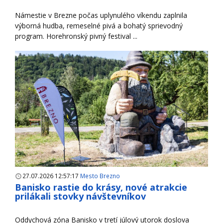
Námestie v Brezne počas uplynulého víkendu zaplnila
výborná hudba, remeselné pivá a bohatý sprievodný
program. Horehronský pivný festival ...
27.07.2026 12:57:17
Mesto Brezno
Banisko rastie do krásy, nové atrakcie
prilákali stovky návštevníkov
Oddychová zóna Banisko v tretí júlový utorok doslova