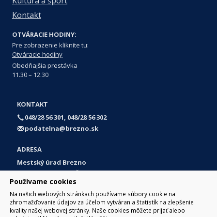
Kultúra a šport
Kontakt
OTVÁRACIE HODINY:
Pre zobrazenie kliknite tu:
Otváracie hodiny
Obedňajšia prestávka
11.30 – 12.30
KONTAKT
048/28 56 301, 048/28 56 302
podatelna@brezno.sk
ADRESA
Mestský úrad Brezno
Námestie gen. M. R. Štefánika 1
Používame cookies
977 01 Brezno
Na našich webových stránkach používame súbory cookie na
Slovakia (Slovak Republic)
zhromažďovanie údajov za účelom vytvárania štatistík na zlepšenie
kvality našej webovej stránky. Naše cookies môžete prijať alebo