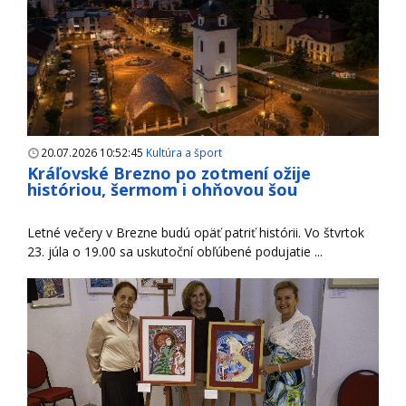
20.07.2026 10:52:45
Kultúra a šport
Kráľovské Brezno po zotmení ožije
históriou, šermom i ohňovou šou
Letné večery v Brezne budú opäť patriť histórii. Vo štvrtok
23. júla o 19.00 sa uskutoční obľúbené podujatie ...