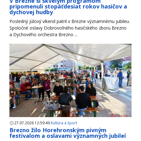
V Brezne si skvelým programom
pripomenuli stopäťdesiat rokov hasičov a
dychovej hudby
Posledný júlový víkend patril v Brezne významnému jubileu.
Spoločné oslavy Dobrovoľného hasičského zboru Brezno
a Dychového orchestra Brezno ...
27.07.2026 12:59:49
Kultúra a šport
Brezno žilo Horehronským pivným
festivalom a oslavami významných jubileí