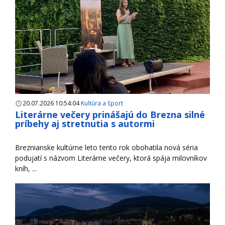
20.07.2026 10:54:04
Kultúra a šport
Literárne večery prinášajú do Brezna silné
príbehy aj stretnutia s autormi
Breznianske kultúrne leto tento rok obohatila nová séria
podujatí s názvom Literárne večery, ktorá spája milovníkov
kníh, ...