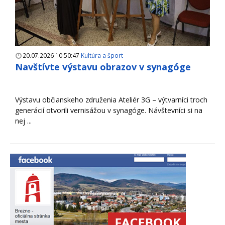
20.07.2026 10:50:47
Kultúra a šport
Navštívte výstavu obrazov v synagóge
Výstavu občianskeho združenia Ateliér 3G – výtvarníci troch
generácií otvorili vernisážou v synagóge. Návštevníci si na
nej ...