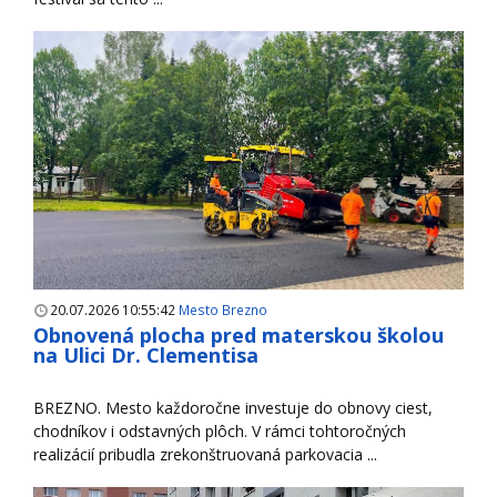
20.07.2026 10:55:42
Mesto Brezno
Obnovená plocha pred materskou školou
na Ulici Dr. Clementisa
BREZNO. Mesto každoročne investuje do obnovy ciest,
chodníkov i odstavných plôch. V rámci tohtoročných
realizácií pribudla zrekonštruovaná parkovacia ...