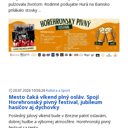
pulzovala životom. Rodinné podujatie Hurá na Banisko
prilákalo stovky ...
20.07.2026 10:56:26
Kultúra a šport
Mesto čaká víkend plný osláv. Spojí
Horehronský pivný festival, jubileum
hasičov aj dychovky
Posledný júlový víkend bude v Brezne patriť oslavám,
dobrej hudbe a výbornej atmosfére. Horehronský pivný
festival sa tento ...