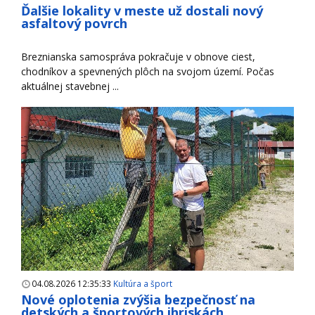
Ďalšie lokality v meste už dostali nový
asfaltový povrch
Breznianska samospráva pokračuje v obnove ciest,
chodníkov a spevnených plôch na svojom území. Počas
aktuálnej stavebnej ...
04.08.2026 12:35:33
Kultúra a šport
Nové oplotenia zvýšia bezpečnosť na
detských a športových ihriskách