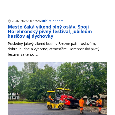
20.07.2026 10:56:26
Kultúra a šport
Mesto čaká víkend plný osláv. Spojí
Horehronský pivný festival, jubileum
hasičov aj dychovky
Posledný júlový víkend bude v Brezne patriť oslavám,
dobrej hudbe a výbornej atmosfére. Horehronský pivný
festival sa tento ...