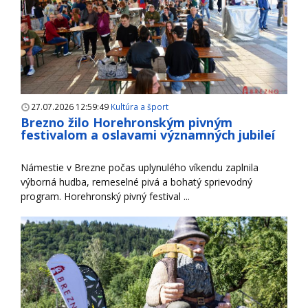
27.07.2026 12:59:49
Kultúra a šport
Brezno žilo Horehronským pivným
festivalom a oslavami významných jubileí
Námestie v Brezne počas uplynulého víkendu zaplnila
výborná hudba, remeselné pivá a bohatý sprievodný
program. Horehronský pivný festival ...