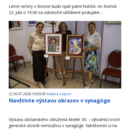
Letné večery v Brezne budú opäť patriť histórii. Vo štvrtok
23. júla o 19.00 sa uskutoční obľúbené podujatie ...
20.07.2026 10:50:47
Kultúra a šport
Navštívte výstavu obrazov v synagóge
Výstavu občianskeho združenia Ateliér 3G – výtvarníci troch
generácií otvorili vernisážou v synagóge. Návštevníci si na