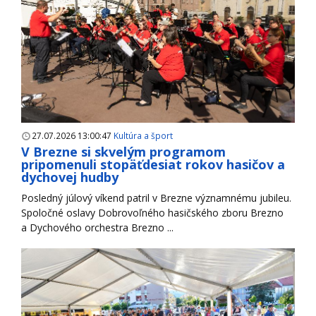
27.07.2026 13:00:47
Kultúra a šport
V Brezne si skvelým programom
pripomenuli stopäťdesiat rokov hasičov a
dychovej hudby
Posledný júlový víkend patril v Brezne významnému jubileu.
Spoločné oslavy Dobrovoľného hasičského zboru Brezno
a Dychového orchestra Brezno ...