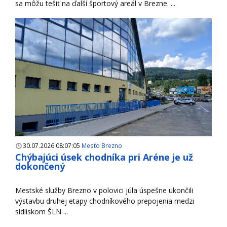
sa môžu tešiť na ďalší športový areál v Brezne. ...
30.07.2026 08:07:05
Mesto Brezno
Chýbajúci úsek chodníka pri Aréne je už
dokončený
Mestské služby Brezno v polovici júla úspešne ukončili
výstavbu druhej etapy chodníkového prepojenia medzi
sídliskom ŠLN ...