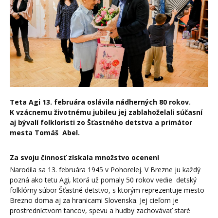
T
eta Agi
13. februára oslávila nádherných 80 rokov.
K vzácnemu životnému jubileu jej zablahoželali súčasní
aj bývalí folkloristi zo Šťastného detstva a primátor
mesta Tomáš
Abel.
Za svoju činnosť získala množstvo ocenení
Narodila sa 13. februára 1945 v Pohorelej. V Brezne ju každý
pozná ako tetu Agi, ktorá už pomaly 50 rokov vedie
detský
folklórny súbor Šťastné detstvo, s ktorým reprezentuje mesto
Brezno doma aj za hranicami Slovenska. Jej cieľom je
prostredníctvom tancov, spevu a hudby zachovávať staré