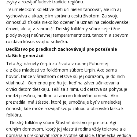
zvyky a rozvíjať ľudové tradície regiónu.
V umeleckom kolektíve deti učí nielen tancovať, ale ich aj
vychováva a ukazuje im správnu cestu životom. Za svoju
činnosť už získala niekoľko ocenení a uznaní na celoslovenskej
úrovni, ale aj v zahraničí. Detský folklórny súbor seje i žne
plody svojej neúnavnej temperamentnosti, tancom a spevom
rozdáva kúsok svojho srdiečka
.
Dedičstvo po predkoch zachovávajú pre potešenie
ďalších generácií
Teta Agi námety čerpá zo života v rodnej Pohorelej
a z čias mladosti vo folklórnom súbore Urpín. Ako sama
hovorí, tance v Šťastnom detstve sú jej odrazom, je do nich
vtiahnutá.
Odmenou pre ňu je, keď na záver účinkovania
diváci deťom tlieskajú. Teší sa s nimi. Od detstva sa pohybuje
medzi piesňou, hudbou a tancom ľudového umenia. Ako
prezradila, má šťastie, ktoré jej umožňuje byť v umeleckej
činnosti, kde môže rozvíjať svoju záľubu a obrovskú lásku k
folklóru.
Detský folklórny súbor Šťastné detstvo je pre tetu Agi
druhým domovom, ktorý jej vlastná rodina vždy tolerovala a
pomáhala prekonávať rôzne životné situácie. Umelecká vedúca