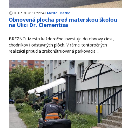
20.07.2026 10:55:42
Mesto Brezno
Obnovená plocha pred materskou školou
na Ulici Dr. Clementisa
BREZNO. Mesto každoročne investuje do obnovy ciest,
chodníkov i odstavných plôch. V rámci tohtoročných
realizácií pribudla zrekonštruovaná parkovacia ...