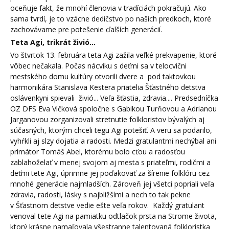
oceňuje fakt, že mnohí členovia v tradíciách pokračujú. Ako
sama tvrdí, je to vzácne dedičstvo po našich predkoch, ktoré
zachovávame pre potešenie ďalších generácií.
Teta Agi, trikrát živió...
Vo štvrtok 13. februára teta Agi zažila veľké prekvapenie, ktoré
vôbec nečakala. Počas nácviku s deťmi sa v telocvični
mestského domu kultúry otvorili dvere a pod taktovkou
harmonikára Stanislava Kestera priatelia Šťastného detstva
oslávenkyni spievali
živió... Veľa šťastia, zdravia.... Predsedníčka
OZ DFS Eva Vlčková spoločne s Gabikou Turňovou a Adrianou
Jarganovou zorganizovali stretnutie folkloristov bývalých aj
súčasných, ktorým chceli tegu Agi potešiť. A veru sa podarilo,
vyhŕkli aj slzy dojatia a radosti. Medzi gratulantmi nechýbal ani
primátor Tomáš Abel, ktorému bolo cťou a radosťou
zablahoželať v menej svojom aj mesta s priateľmi, rodičmi a
deťmi tete Agi, úprimne jej poďakovať za šírenie folklóru cez
mnohé generácie najmladších. Zároveň jej všetci popriali veľa
zdravia, radosti, lásky s najbližšími a nech to tak pekne
v Šťastnom detstve vedie ešte veľa rokov.
Každý gratulant
venoval tete Agi na pamiatku odtlačok prsta na Strome života,
ktorý krásne namaľovala všestranne talentovaná folkloristka