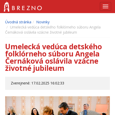
Navig
Úvodná stránka
Novinky
Umelecká vedúca detského folklórneho súboru Angela
Černáková oslávila vzácne životné jubileum
Umelecká vedúca detského
folklórneho súboru Angela
Černáková oslávila vzácne
životné jubileum
Zverejnené: 17.02.2025 16:02:33