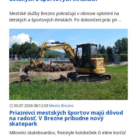
Mestské služby Brezno pokračujú v obnove oplotení na
detských a športových ihriskách. Po dokončení prác pri ...
30.07.2026 08:12:03
Mesto Brezno
Priaznivci mestských športov majú dôvod
na radosť. V Brezne pribudne nový
skatepark
Milovníci skateboardov, freestyle kolobežiek či inline korčúľ