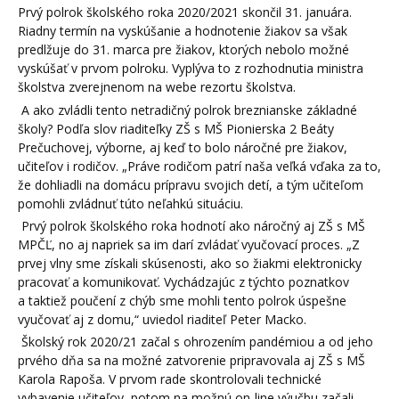
Prvý polrok školského roka 2020/2021 skončil 31. januára.
Riadny termín na vyskúšanie a hodnotenie žiakov sa však
predlžuje do 31. marca pre žiakov, ktorých nebolo možné
vyskúšať v prvom polroku. Vyplýva to z rozhodnutia ministra
školstva zverejnenom na webe rezortu školstva.
A ako zvládli tento netradičný polrok breznianske základné
školy? Podľa slov riaditeľky ZŠ s MŠ Pionierska 2 Beáty
Prečuchovej, výborne, aj keď to bolo náročné pre žiakov,
učiteľov i rodičov. „Práve rodičom patrí naša veľká vďaka za to,
že dohliadli na domácu prípravu svojich detí, a tým učiteľom
pomohli zvládnuť túto neľahkú situáciu.
Prvý polrok školského roka hodnotí ako náročný aj ZŠ s MŠ
MPČĽ, no aj napriek sa im darí zvládať vyučovací proces. „Z
prvej vlny sme získali skúsenosti, ako so žiakmi elektronicky
pracovať a komunikovať. Vychádzajúc z týchto poznatkov
a taktiež poučení z chýb sme mohli tento polrok úspešne
vyučovať aj z domu,“ uviedol riaditeľ Peter Macko.
Školský rok 2020/21 začal s ohrozením pandémiou a od jeho
prvého dňa sa na možné zatvorenie pripravovala aj ZŠ s MŠ
Karola Rapoša. V prvom rade skontrolovali technické
vybavenie učiteľov, potom na možnú on-line výučbu začali