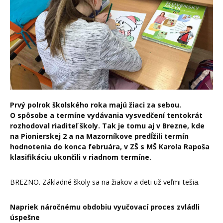
Prvý polrok školského roka majú žiaci za sebou.
O spôsobe a termíne vydávania vysvedčení tentokrát
rozhodoval riaditeľ školy. Tak je tomu aj v Brezne, kde
na Pionierskej 2 a na Mazorníkove predĺžili termín
hodnotenia do konca februára, v ZŠ s MŠ Karola Rapoša
klasifikáciu ukončili v riadnom termíne.
BREZNO. Základné školy sa na žiakov a deti už veľmi tešia.
Napriek náročnému obdobiu vyučovací proces zvládli
úspešne