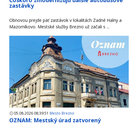
Čoskoro zmodernizujú ďalšie autobusové
zastávky
Obnovou prejde päť zastávok v lokalitách Zadné Halny a
Mazorníkovo. Mestské služby Brezno už začali s ...
05.08.2026 08:39:51
Mesto Brezno
OZNAM: Mestský úrad zatvorený