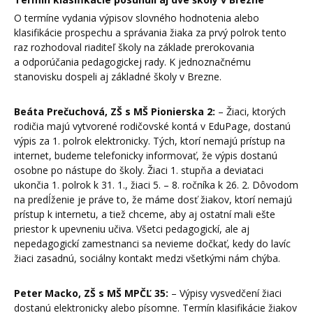
O termíne vydania výpisov slovného hodnotenia alebo
klasifikácie prospechu a správania žiaka za prvý polrok tento
raz rozhodoval riaditeľ školy na základe prerokovania
a odporúčania pedagogickej rady. K jednoznačnému
stanovisku dospeli aj základné školy v Brezne.
Beáta Prečuchová, ZŠ s MŠ Pionierska 2:
– Žiaci, ktorých
rodičia majú vytvorené rodičovské kontá v EduPage, dostanú
výpis za 1. polrok elektronicky. Tých, ktorí nemajú prístup na
internet, budeme telefonicky informovať, že výpis dostanú
osobne po nástupe do školy. Žiaci 1. stupňa a deviataci
ukončia 1. polrok k 31. 1., žiaci 5. – 8. ročníka k 26. 2. Dôvodom
na predĺženie je práve to, že máme dosť žiakov, ktorí nemajú
prístup k internetu, a tiež chceme, aby aj ostatní mali ešte
priestor k upevneniu učiva. Všetci pedagogickí, ale aj
nepedagogickí zamestnanci sa nevieme dočkať, kedy do lavíc
žiaci zasadnú, sociálny kontakt medzi všetkými nám chýba.
Peter Macko, ZŠ s MŠ MPČĽ 35:
– Výpisy vysvedčení žiaci
dostanú elektronicky alebo písomne. Termín klasifikácie žiakov