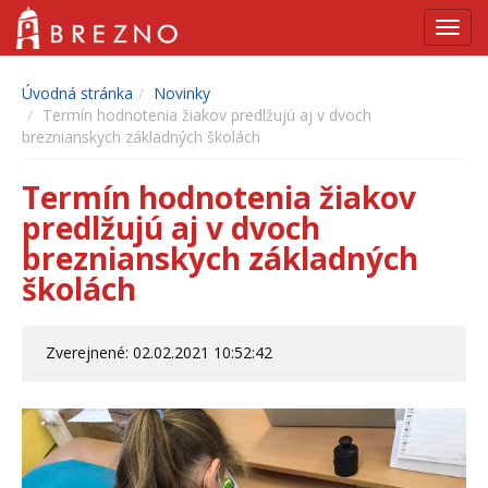
Navig
Úvodná stránka
Novinky
Termín hodnotenia žiakov predlžujú aj v dvoch
breznianskych základných školách
Termín hodnotenia žiakov
predlžujú aj v dvoch
breznianskych základných
školách
Zverejnené: 02.02.2021 10:52:42