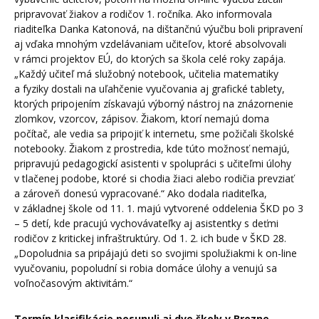
pripravovať žiakov a rodičov 1. ročníka. Ako informovala
riaditeľka Danka Katonová, na dištančnú výučbu boli pripravení
aj vďaka mnohým vzdelávaniam učiteľov, ktoré absolvovali
v rámci projektov EÚ, do ktorých sa škola celé roky zapája.
„Každý učiteľ má služobný notebook, učitelia matematiky
a fyziky dostali na uľahčenie vyučovania aj grafické tablety,
ktorých pripojením získavajú výborný nástroj na znázornenie
zlomkov, vzorcov, zápisov. Žiakom, ktorí nemajú doma
počítač, ale vedia sa pripojiť k internetu, sme požičali školské
notebooky. Žiakom z prostredia, kde túto možnosť nemajú,
pripravujú pedagogickí asistenti v spolupráci s učiteľmi úlohy
v tlačenej podobe, ktoré si chodia žiaci alebo rodičia prevziať
a zároveň donesú vypracované.“ Ako dodala riaditeľka,
v základnej škole od 11. 1. majú vytvorené oddelenia ŠKD po 3
– 5 detí, kde pracujú vychovávateľky aj asistentky s deťmi
rodičov z kritickej infraštruktúry. Od 1. 2. ich bude v ŠKD 28.
„Dopoludnia sa pripájajú deti so svojimi spolužiakmi k on-line
vyučovaniu, popoludní si robia domáce úlohy a venujú sa
voľnočasovým aktivitám.“
Termín klasifikácie posunuli aj dve školy v Brezne