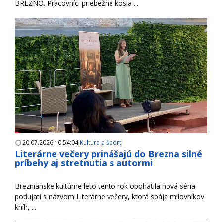
BREZNO. Pracovníci priebežne kosia ...
20.07.2026 10:54:04
Kultúra a šport
Literárne večery prinášajú do Brezna silné
príbehy aj stretnutia s autormi
Breznianske kultúrne leto tento rok obohatila nová séria
podujatí s názvom Literárne večery, ktorá spája milovníkov
kníh, ...