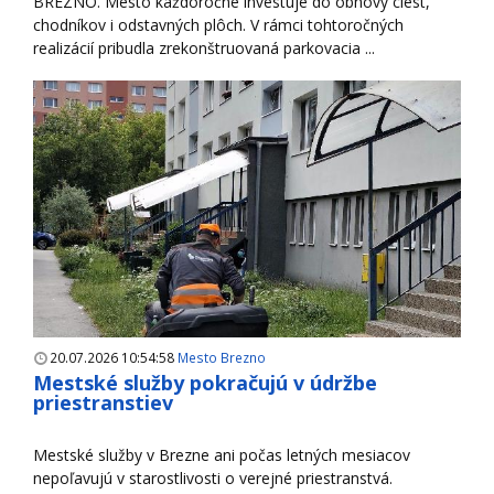
BREZNO. Mesto každoročne investuje do obnovy ciest,
chodníkov i odstavných plôch. V rámci tohtoročných
realizácií pribudla zrekonštruovaná parkovacia ...
20.07.2026 10:54:58
Mesto Brezno
Mestské služby pokračujú v údržbe
priestranstiev
Mestské služby v Brezne ani počas letných mesiacov
nepoľavujú v starostlivosti o verejné priestranstvá.