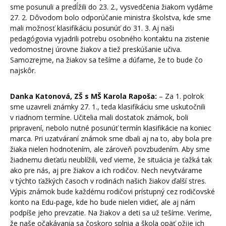
sme posunuli a predĺžili do 23. 2., vysvedčenia žiakom vydáme
27. 2. Dôvodom bolo odporúčanie ministra školstva, kde sme
mali možnosť klasifikáciu posunúť do 31. 3. Aj naši
pedagógovia vyjadrili potrebu osobného kontaktu na zistenie
vedomostnej úrovne žiakov a tiež preskúšanie učiva.
Samozrejme, na žiakov sa tešíme a dúfame, že to bude čo
najskôr.
Danka Katonová, ZŠ s MŠ Karola Rapoša:
– Za 1. polrok
sme uzavreli známky 27. 1., teda klasifikáciu sme uskutočnili
v riadnom termíne. Učitelia mali dostatok známok, boli
pripravení, nebolo nutné posunúť termín klasifikácie na koniec
marca. Pri uzatváraní známok sme dbali aj na to, aby bola pre
žiaka nielen hodnotením, ale zároveň povzbudením. Aby sme
žiadnemu dieťaťu neublížili, veď vieme, že situácia je ťažká tak
ako pre nás, aj pre žiakov a ich rodičov. Nech nevytvárame
v týchto ťažkých časoch v rodinách našich žiakov ďalší stres.
Výpis známok bude každému rodičovi prístupný cez rodičovské
konto na Edu-page, kde ho bude nielen vidieť, ale aj nám
podpíše jeho prevzatie. Na žiakov a deti sa už tešíme. Veríme,
že naše očakávania sa čoskoro splnia a škola opäť ožije ich