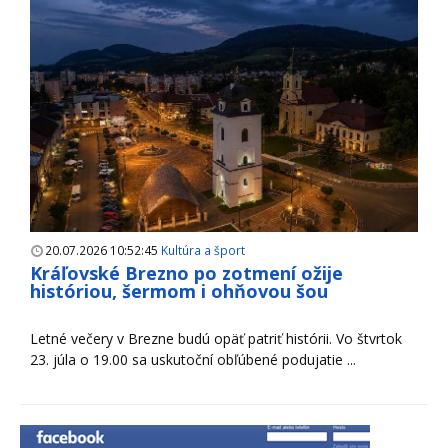
20.07.2026 10:52:45
Kultúra a šport
Kráľovské Brezno po zotmení ožije
históriou, šermom i ohňovou šou
Letné večery v Brezne budú opäť patriť histórii. Vo štvrtok
23. júla o 19.00 sa uskutoční obľúbené podujatie ...