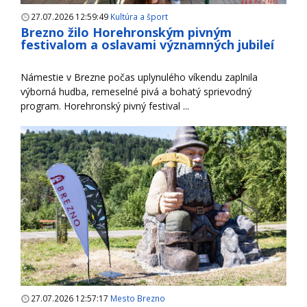
27.07.2026 12:59:49
Kultúra a šport
Brezno žilo Horehronským pivným
festivalom a oslavami významných jubileí
Námestie v Brezne počas uplynulého víkendu zaplnila
výborná hudba, remeselné pivá a bohatý sprievodný
program. Horehronský pivný festival ...
27.07.2026 12:57:17
Mesto Brezno