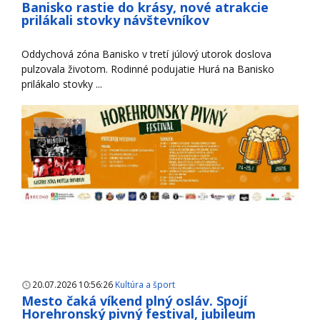
Banisko rastie do krásy, nové atrakcie
prilákali stovky návštevníkov
Oddychová zóna Banisko v tretí júlový utorok doslova
pulzovala životom. Rodinné podujatie Hurá na Banisko
prilákalo stovky ...
20.07.2026 10:56:26
Kultúra a šport
Mesto čaká víkend plný osláv. Spojí
Horehronský pivný festival, jubileum