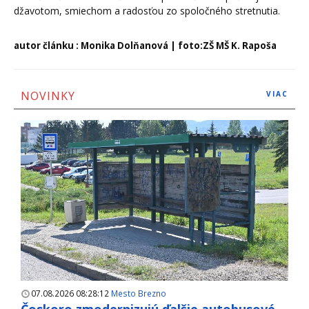
džavotom, smiechom a radosťou zo spoločného stretnutia.
autor článku : Monika Dolňanová | foto:ZŠ MŠ K. Rapoša
NOVINKY
VIAC
07.08.2026 08:28:12
Mesto Brezno