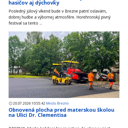
hasičov aj dychovky
Posledný júlový víkend bude v Brezne patriť oslavám,
dobrej hudbe a výbornej atmosfére. Horehronský pivný
festival sa tento ...
20.07.2026 10:55:42
Mesto Brezno
Obnovená plocha pred materskou školou
na Ulici Dr. Clementisa