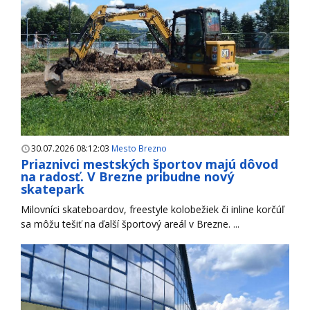
30.07.2026 08:12:03
Mesto Brezno
Priaznivci mestských športov majú dôvod
na radosť. V Brezne pribudne nový
skatepark
Milovníci skateboardov, freestyle kolobežiek či inline korčúľ
sa môžu tešiť na ďalší športový areál v Brezne. ...