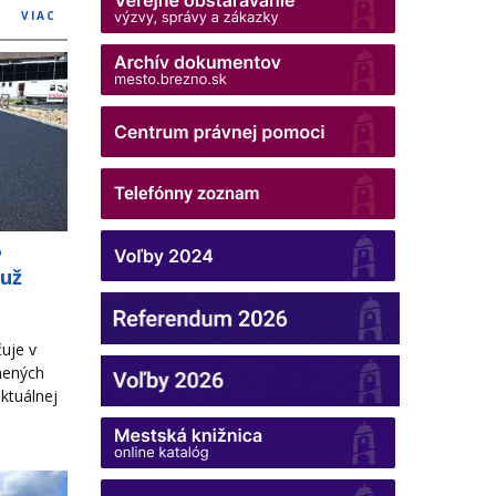
VIAC
o
 už
uje v
nených
ktuálnej