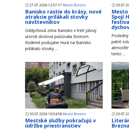
27.07.2026 12:57:17
Mesto Brezno
20.07.2
Banisko rastie do krásy, nové
Mesto 
atrakcie prilákali stovky
Spojí 
návštevníkov
festiva
dycho
Oddychová zóna Banisko v tretí júlový
Posledný 
utorok doslova pulzovala životom.
patriť os
Rodinné podujatie Hurá na Banisko
atmosfére
prilákalo stovky ...
tento ...
20.07.2026 10:54:58
Mesto Brezno
20.07.2
Mestské služby pokračujú v
Literá
údržbe priestranstiev
Brezna