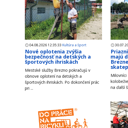
04.08.2026 12:35:33
Kultúra a šport
30.07.2
Nové oplotenia zvýšia
Priazn
bezpečnosť na detských a
majú d
športových ihriskách
Brezne
skate
Mestské služby Brezno pokračujú v
Milovníci
obnove oplotení na detských a
kolobežie
športových ihriskách. Po dokončení prác
na ďalší š
pri ...