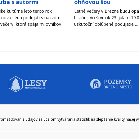
utia s autormi
ohňovou šou
ke kultúrne leto tento rok
Letné večery v Brezne budú opäť
 nová séria podujatí s názvom
histórii. Vo štvrtok 23. júla o 19.
 večery, ktorá spája milovníkov
uskutoční obľúbené podujatie ...
CIE HODINY:
KONTAKT
ažďovanie údajov za účelom vytvárania štatistík na zlepšenie kvality našej 
zenie kliknite tu:
048/28 56 301, 048/28 56 302
e hodiny
podatelna@brezno.sk
šia prestávka