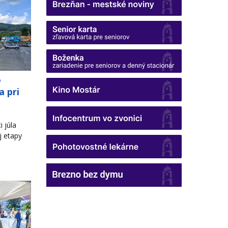
o
a pri
 júla
j etapy