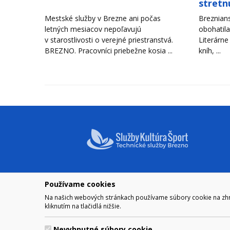
stretn
Mestské služby v Brezne ani počas
Breznians
letných mesiacov nepoľavujú
obohatila
v starostlivosti o verejné priestranstvá.
Literárne
BREZNO. Pracovníci priebežne kosia ...
kníh, ...
Používame cookies
NAVIGÁCIA
OTVÁRA
Na našich webových stránkach používame súbory cookie na zhrom
Mesto Brezno
Pre zobra
kliknutím na tlačidlá nižšie.
Otváraci
Samospráva
Obedňaj
Kultúra a šport
Nevyhnutné súbory cookie