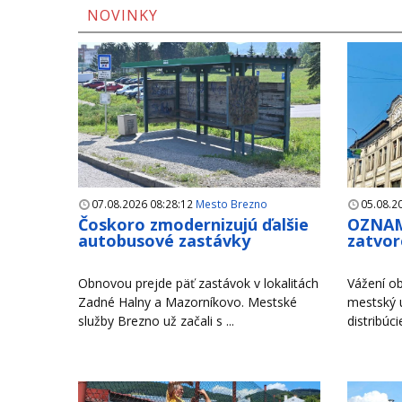
NOVINKY
07.08.2026 08:28:12
Mesto Brezno
05.08.2
Čoskoro zmodernizujú ďalšie
OZNAM
autobusové zastávky
zatvor
Obnovou prejde päť zastávok v lokalitách
Vážení ob
Zadné Halny a Mazorníkovo. Mestské
mestský 
služby Brezno už začali s ...
distribúci