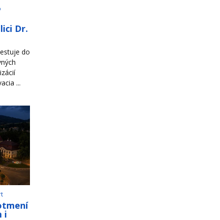
o
ici Dr.
estuje do
vných
zácií
cia ...
rt
otmení
 i