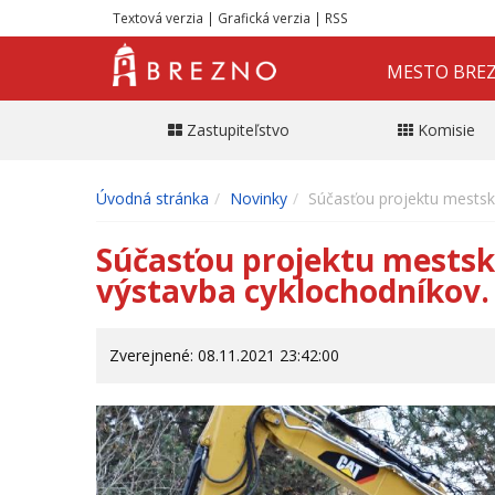
Textová verzia
|
Grafická verzia
|
RSS
MESTO BRE
Zastupiteľstvo
Komisie
Úvodná stránka
Novinky
Súčasťou projektu mestský
Súčasťou projektu mestský
výstavba cyklochodníkov.
Zverejnené: 08.11.2021 23:42:00