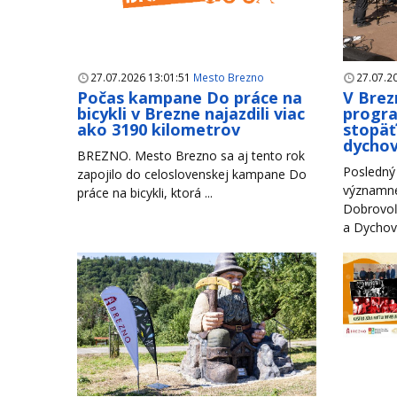
27.07.2026 13:01:51
Mesto Brezno
27.07.2
Počas kampane Do práce na
V Brez
bicykli v Brezne najazdili viac
progr
ako 3190 kilometrov
stopäť
dychov
BREZNO. Mesto Brezno sa aj tento rok
Posledný 
zapojilo do celoslovenskej kampane Do
významné
práce na bicykli, ktorá ...
Dobrovoľ
a Dychové