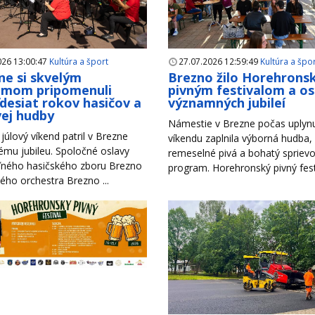
026 13:00:47
Kultúra a šport
27.07.2026 12:59:49
Kultúra a špo
ne si skvelým
Brezno žilo Horehron
amom pripomenuli
pivným festivalom a o
desiat rokov hasičov a
významných jubileí
ej hudby
Námestie v Brezne počas uplyn
júlový víkend patril v Brezne
víkendu zaplnila výborná hudba,
mu jubileu. Spoločné oslavy
remeselné pivá a bohatý spriev
ného hasičského zboru Brezno
program. Horehronský pivný festiv
ho orchestra Brezno ...