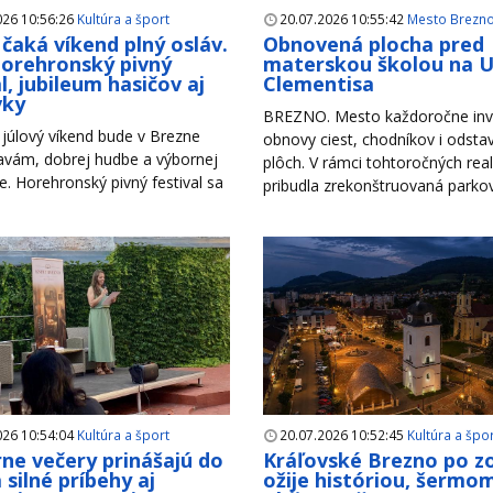
026 10:56:26
Kultúra a šport
20.07.2026 10:55:42
Mesto Brezn
čaká víkend plný osláv.
Obnovená plocha pred
Horehronský pivný
materskou školou na Ul
l, jubileum hasičov aj
Clementisa
vky
BREZNO. Mesto každoročne inv
júlový víkend bude v Brezne
obnovy ciest, chodníkov i odsta
lavám, dobrej hudbe a výbornej
plôch. V rámci tohtoročných reali
. Horehronský pivný festival sa
pribudla zrekonštruovaná parkova
026 10:54:04
Kultúra a šport
20.07.2026 10:52:45
Kultúra a špo
rne večery prinášajú do
Kráľovské Brezno po z
 silné príbehy aj
ožije históriou, šermom