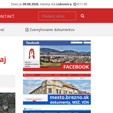
Dnes je
09.08.2026
, meniny má
Ľubomíra
.
9:11:06
Hľadať
ONTAKT
viť
Zverejňovanie dokumentov
aj