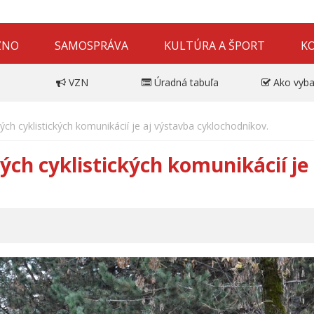
ZNO
SAMOSPRÁVA
KULTÚRA A ŠPORT
K
VZN
Úradná tabuľa
Ako vyba
ch cyklistických komunikácií je aj výstavba cyklochodníkov.
ch cyklistických komunikácií je 