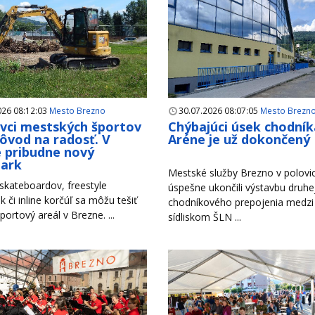
026 08:12:03
Mesto Brezno
30.07.2026 08:07:05
Mesto Brezn
ivci mestských športov
Chýbajúci úsek chodník
ôvod na radosť. V
Aréne je už dokončený
 pribudne nový
park
Mestské služby Brezno v polovici
 skateboardov, freestyle
úspešne ukončili výstavbu druhe
k či inline korčúľ sa môžu tešiť
chodníkového prepojenia medzi
portový areál v Brezne. ...
sídliskom ŠLN ...