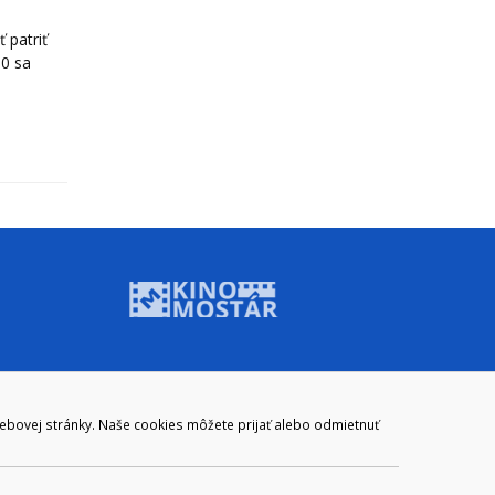
 patriť
00 sa
ADRESA
webovej stránky. Naše cookies môžete prijať alebo odmietnuť
Mestský úrad Brezno
Námestie gen. M. R. Štefánika 1
977 01 Brezno