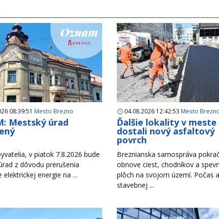
026 08:39:51
Mesto Brezno
04.08.2026 12:42:53
Mesto Brezn
: Mestský úrad
Ďalšie lokality v meste
ený
dostali nový asfaltový
povrch
yvatelia, v piatok 7.8.2026 bude
Breznianska samospráva pokrač
úrad z dôvodu prerušenia
obnove ciest, chodníkov a spev
e elektrickej energie na ...
plôch na svojom území. Počas a
stavebnej ...