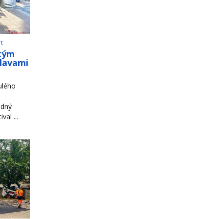
rt
ským
slavami
ulého
odný
al ...