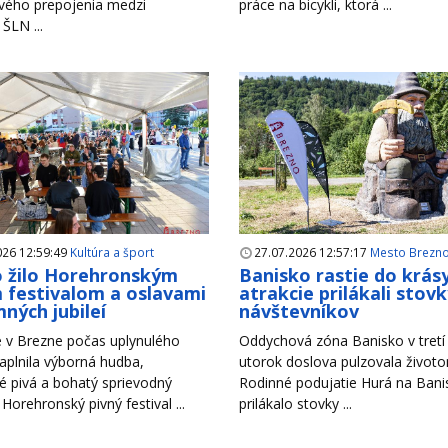
vého prepojenia medzi
práce na bicykli, ktorá ...
 ŠLN ...
026 12:59:49
Kultúra a šport
27.07.2026 12:57:17
Mesto Brezn
 žilo Horehronským
Banisko rastie do krás
 festivalom a oslavami
atrakcie prilákali stov
ných jubileí
návštevníkov
 v Brezne počas uplynulého
Oddychová zóna Banisko v tretí 
aplnila výborná hudba,
utorok doslova pulzovala život
é pivá a bohatý sprievodný
Rodinné podujatie Hurá na Bani
Horehronský pivný festival ...
prilákalo stovky ...