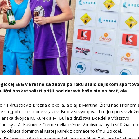
gickej EBG v Brezne sa znova po roku stalo dejiskom športovo
iční basketbalisti prišli pod deravé koše nielen hrať, ale
o 11 družstiev z Brezna a okolia, ale aj z Martina, Žiaru nad Hronom 
ré sa „pobili“ o stupne víťazov. Bronz si vybojoval tím Jumpers v zlože
ianska dvojica M. Kurek a M. Bulla z družstva BoRdel a víťazstvo
ňanský a A. Kušnier z Créme della créme. V individuálnych súťažiach o
ového oblúka dominoval Matej Kurek z domáceho tímu BoRdel.
ťou Dní mesta, však bolo predovšetkým pomáhať. Tohtoročná charitat