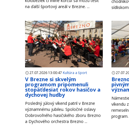
kolobežiek či inline korčúľ sa môžu tešiť
chodníko
na ďalší športový areál v Brezne. ...
sídliskom
27.07.2026 13:00:47
Kultúra a šport
27.07.2
V Brezne si skvelým
Brezno
programom pripomenuli
pivným
stopäťdesiat rokov hasičov a
význam
dychovej hudby
Námestie
Posledný júlový víkend patril v Brezne
víkendu z
významnému jubileu. Spoločné oslavy
remeseln
Dobrovoľného hasičského zboru Brezno
program. 
a Dychového orchestra Brezno ...