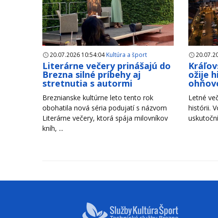
20.07.2026 10:54:04
Kultúra a šport
20.07.2
Literárne večery prinášajú do
Kráľov
Brezna silné príbehy aj
ožije 
stretnutia s autormi
ohňov
Breznianske kultúrne leto tento rok
Letné več
obohatila nová séria podujatí s názvom
histórii. 
Literárne večery, ktorá spája milovníkov
uskutoční
kníh, ...