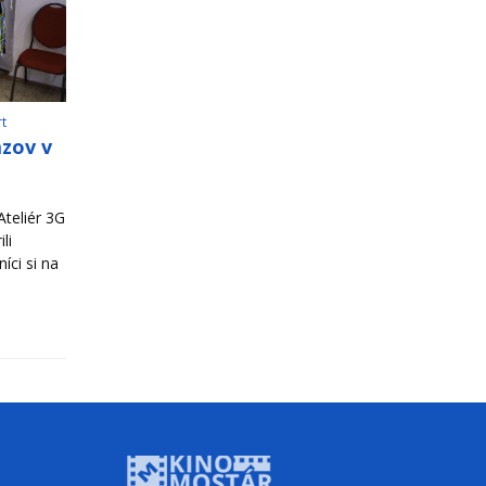
rt
azov v
teliér 3G
li
íci si na