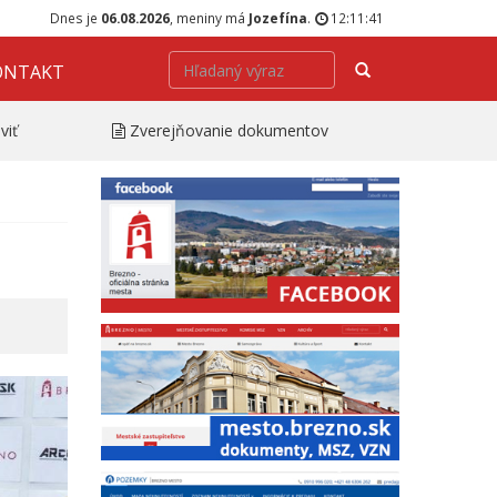
Dnes je
06.08.2026
, meniny má
Jozefína
.
12:11:42
Hľadať
ONTAKT
viť
Zverejňovanie dokumentov