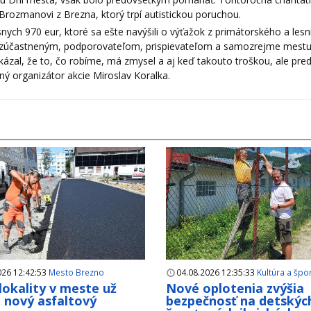
rozmanovi z Brezna, ktorý trpí autistickou poruchou.
nych 970 eur, ktoré sa ešte navýšili o výťažok z primátorského a les
ým zúčastneným, podporovateľom, prispievateľom a samozrejme mestu
zal, že to, čo robíme, má zmysel a aj keď takouto troškou, ale pre
vný organizátor akcie Miroslav Koralka.
026 12:42:53
Mesto Brezno
04.08.2026 12:35:33
Kultúra a špo
 lokality v meste už
Nové oplotenia zvýšia
i nový asfaltový
bezpečnosť na detskýc