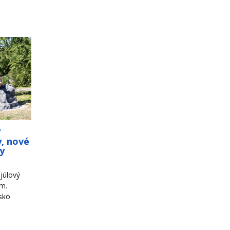
o
y, nové
ky
júlový
om.
sko