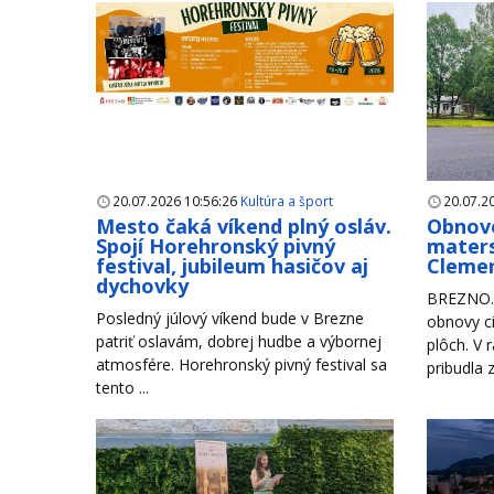
20.07.2026 10:56:26
Kultúra a šport
20.07.2
Mesto čaká víkend plný osláv.
Obnove
Spojí Horehronský pivný
maters
festival, jubileum hasičov aj
Clemen
dychovky
BREZNO. 
Posledný júlový víkend bude v Brezne
obnovy ci
patriť oslavám, dobrej hudbe a výbornej
plôch. V 
atmosfére. Horehronský pivný festival sa
pribudla 
tento ...