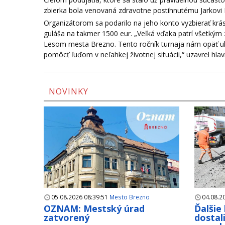
zbierka bola venovaná zdravotne postihnutému Jarkovi B
Organizátorom sa podarilo na jeho konto vyzbierať krás
guláša na takmer 1500 eur. „Veľká vďaka patrí všetk
Lesom mesta Brezno. Tento ročník turnaja nám opäť uká
pomôcť ľuďom v neľahkej životnej situácii,“ uzavrel hla
NOVINKY
05.08.2026 08:39:51
Mesto Brezno
04.08.2
OZNAM: Mestský úrad
Ďalšie
zatvorený
dostal