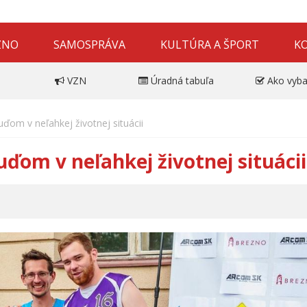
ZNO
SAMOSPRÁVA
KULTÚRA A ŠPORT
K
VZN
Úradná tabuľa
Ako vyba
uďom v neľahkej životnej situácii
uďom v neľahkej životnej situácii