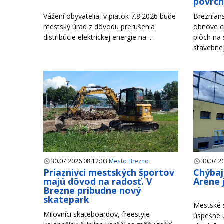
povrc
Vážení obyvatelia, v piatok 7.8.2026 bude
Breznian
mestský úrad z dôvodu prerušenia
obnove c
distribúcie elektrickej energie na ...
plôch na
stavebnej 
30.07.2026 08:12:03
Mesto Brezno
30.07.2
Priaznivci mestských športov
Chýbaj
majú dôvod na radosť. V
Aréne 
Brezne pribudne nový
skatepark
Mestské s
Milovníci skateboardov, freestyle
úspešne u