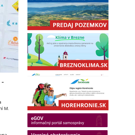
 –
a
ní M.
ívna