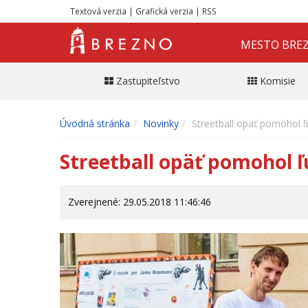
Textová verzia
|
Grafická verzia
|
RSS
MESTO BRE
Zastupiteľstvo
Komisie
Úvodná stránka
Novinky
Streetball opäť pomohol ľ
Streetball opäť pomohol ľ
Zverejnené: 29.05.2018 11:46:46