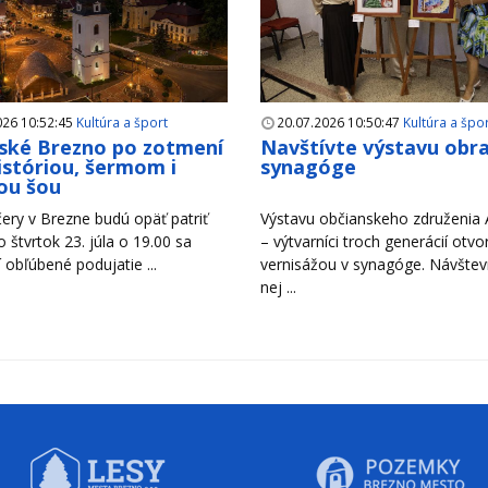
026 10:52:45
Kultúra a šport
20.07.2026 10:50:47
Kultúra a špo
ské Brezno po zotmení
Navštívte výstavu obr
históriou, šermom i
synagóge
ou šou
ery v Brezne budú opäť patriť
Výstavu občianskeho združenia A
Vo štvrtok 23. júla o 19.00 sa
– výtvarníci troch generácií otvori
 obľúbené podujatie ...
vernisážou v synagóge. Návštevn
nej ...