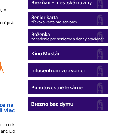
ú v
ení prác
o
ce na
i viac
nto rok
mpane Do