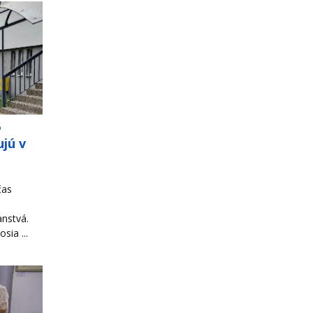
o
jú v
čas
ranstvá.
sia ...