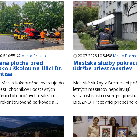
026 10:55:42
Mesto Brezno
20.07.2026 10:54:58
Mesto Brezn
ná plocha pred
Mestské služby pokraču
kou školou na Ulici Dr.
údržbe priestranstiev
tisa
Mesto každoročne investuje do
Mestské služby v Brezne ani po
est, chodníkov i odstavných
letných mesiacov nepoľavujú
rámci tohtoročných realizácií
v starostlivosti o verejné priest
zrekonštruovaná parkovacia ...
BREZNO. Pracovníci priebežne ko