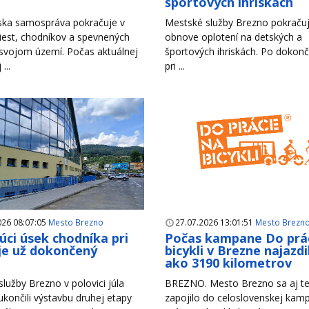
h
športových ihriskách
ska samospráva pokračuje v
Mestské služby Brezno pokračuj
iest, chodníkov a spevnených
obnove oplotení na detských a
 svojom území. Počas aktuálnej
športových ihriskách. Po dokonč
...
pri ...
026 08:07:05
Mesto Brezno
27.07.2026 13:01:51
Mesto Brezn
úci úsek chodníka pri
Počas kampane Do prá
je už dokončený
bicykli v Brezne najazdil
ako 3190 kilometrov
lužby Brezno v polovici júla
BREZNO. Mesto Brezno sa aj te
končili výstavbu druhej etapy
zapojilo do celoslovenskej ka