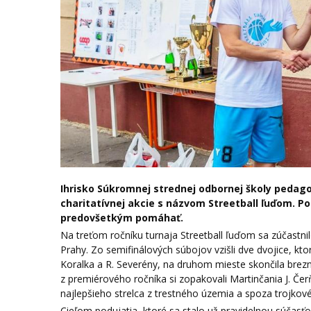
Ihrisko Súkromnej strednej odbornej školy pedago
charitatívnej akcie s názvom Streetball ľuďom. Poul
predovšetkým pomáhať.
Na treťom ročníku turnaja Streetball ľuďom sa zúčastnil
Prahy. Zo semifinálových súbojov vzišli dve dvojice, kto
Koralka a R. Severény, na druhom mieste skončila brezn
z premiérového ročníka si zopakovali Martinčania J. Čer
najlepšieho strelca z trestného územia a spoza trojk
Cieľom podujatia, ktoré sa stalo už pravidelnou súčas