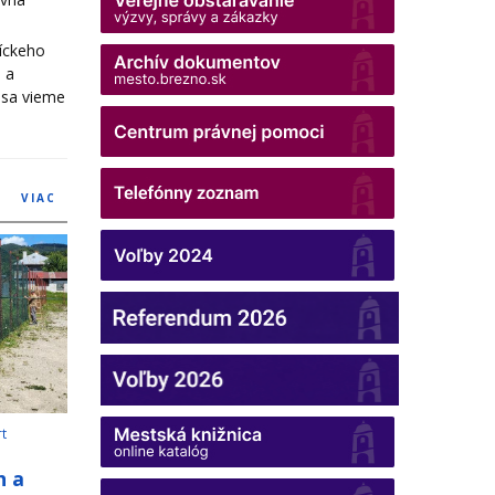
níckeho
 a
dsa vieme
VIAC
rt
h a