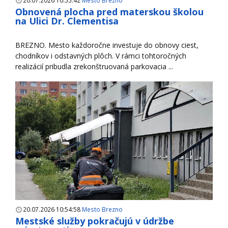
20.07.2026 10:55:42
Mesto Brezno
Obnovená plocha pred materskou školou
na Ulici Dr. Clementisa
BREZNO. Mesto každoročne investuje do obnovy ciest,
chodníkov i odstavných plôch. V rámci tohtoročných
realizácií pribudla zrekonštruovaná parkovacia ...
20.07.2026 10:54:58
Mesto Brezno
Mestské služby pokračujú v údržbe