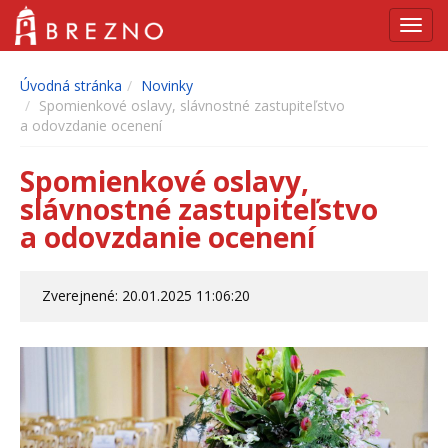
Navig
Úvodná stránka
Novinky
Spomienkové oslavy, slávnostné zastupiteľstvo
a odovzdanie ocenení
Spomienkové oslavy,
slávnostné zastupiteľstvo
a odovzdanie ocenení
Zverejnené: 20.01.2025 11:06:20