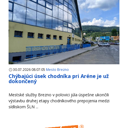
30.07.2026 08:07:05
Mesto Brezno
Chýbajúci úsek chodníka pri Aréne je už
dokončený
Mestské služby Brezno v polovici júla úspešne ukončili
výstavbu druhej etapy chodníkového prepojenia medzi
sídliskom ŠLN ...