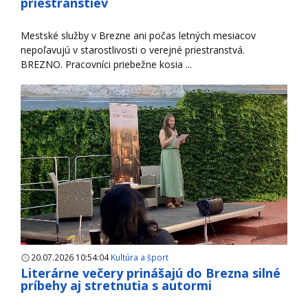
priestranstiev
Mestské služby v Brezne ani počas letných mesiacov
nepoľavujú v starostlivosti o verejné priestranstvá.
BREZNO. Pracovníci priebežne kosia ...
20.07.2026 10:54:04
Kultúra a šport
Literárne večery prinášajú do Brezna silné
príbehy aj stretnutia s autormi