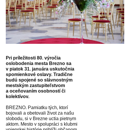
Pri príležitosti 80. výročia
oslobodenia mesta Brezno sa
v piatok 31. januára uskutočnia
spomienkové oslavy. Tradične
budú spojené so slávnostným
mestským zastupiteľstvom
a oceňovaním osobností či
kolektívov.
BREZNO. Pamiatku tých, ktorí
bojovali a obetovali život za našu
slobodu, si v Brezne uctia pietnym
aktom. Mesto v spolupráci s klubmi
vojenskej histórie priblíži občanom