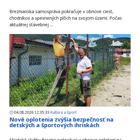
Breznianska samospráva pokračuje v obnove ciest,
chodníkov a spevnených plôch na svojom území. Počas
aktuálnej stavebnej ...
04.08.2026 12:35:33
Kultúra a šport
Nové oplotenia zvýšia bezpečnosť na
detských a športových ihriskách
Mestské služby Brezno pokračujú v obnove oplotení na