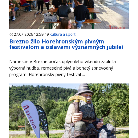
27.07.2026 12:59:49
Kultúra a šport
Brezno žilo Horehronským pivným
festivalom a oslavami významných jubileí
Námestie v Brezne počas uplynulého víkendu zaplnila
výborná hudba, remeselné pivá a bohatý sprievodný
program. Horehronský pivný festival ...