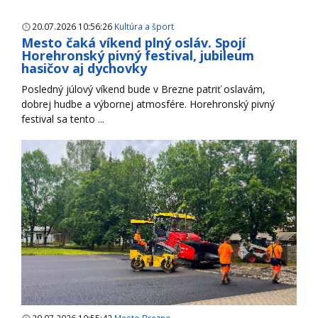
20.07.2026 10:56:26
Kultúra a šport
Mesto čaká víkend plný osláv. Spojí
Horehronský pivný festival, jubileum
hasičov aj dychovky
Posledný júlový víkend bude v Brezne patriť oslavám,
dobrej hudbe a výbornej atmosfére. Horehronský pivný
festival sa tento ...