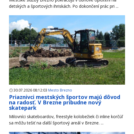
detských a športových ihriskách. Po dokončení prác pri ...
30.07.2026 08:12:03
Mesto Brezno
Priaznivci mestských športov majú dôvod
na radosť. V Brezne pribudne nový
skatepark
Milovníci skateboardov, freestyle kolobežiek či inline korčúľ
sa môžu tešiť na ďalší športový areál v Brezne. ...