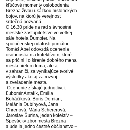
kľúčové momenty oslobodenia
Brezna živou ukážkou historických
bojov, na ktorú je verejnosť
srdečná pozvaná.
O 16.30 príde na rad slávnostné
mestské zastupiteľstvo vo veľkej
sále hotela Ďumbier. Na
spoločenskej udalosti primátor
Tomáš Abel odovzdá ocenenia
osobnostiam a kolektívom, ktoré
sa pričinili o šírenie dobrého mena
mesta nielen doma, ale aj
v zahraničí, za vynikajúce tvorivé
výsledky ako aj za rozvoj
a zveľadenie mesta.
Ocenenie získajú jednotlivci:
Ľubomír Antalík, Emília
Boháčiková, Boris Demian,
Melánia Dubínyová, Jana
Chrenová, Mária Schererová,
Jaroslav Šurina, jeden kolektív –
Spevácky zbor mesta Brezna
a udelia jedno čestné občianstvo –