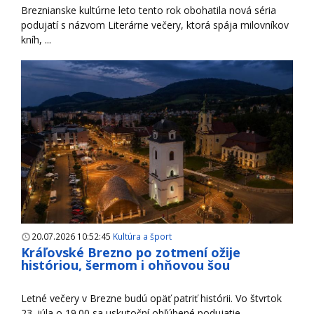
Breznianske kultúrne leto tento rok obohatila nová séria
podujatí s názvom Literárne večery, ktorá spája milovníkov
kníh, ...
20.07.2026 10:52:45
Kultúra a šport
Kráľovské Brezno po zotmení ožije
históriou, šermom i ohňovou šou
Letné večery v Brezne budú opäť patriť histórii. Vo štvrtok
23. júla o 19.00 sa uskutoční obľúbené podujatie ...