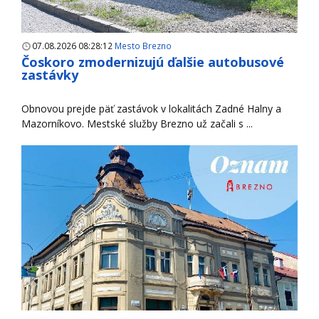
07.08.2026 08:28:12
Mesto Brezno
Čoskoro zmodernizujú ďalšie autobusové
zastávky
Obnovou prejde päť zastávok v lokalitách Zadné Halny a
Mazorníkovo. Mestské služby Brezno už začali s ...