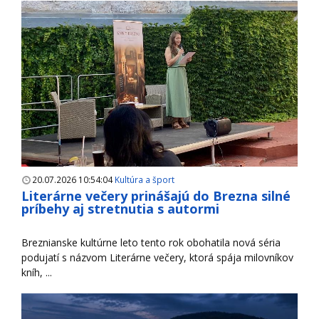
20.07.2026 10:54:04
Kultúra a šport
Literárne večery prinášajú do Brezna silné
príbehy aj stretnutia s autormi
Breznianske kultúrne leto tento rok obohatila nová séria
podujatí s názvom Literárne večery, ktorá spája milovníkov
kníh, ...