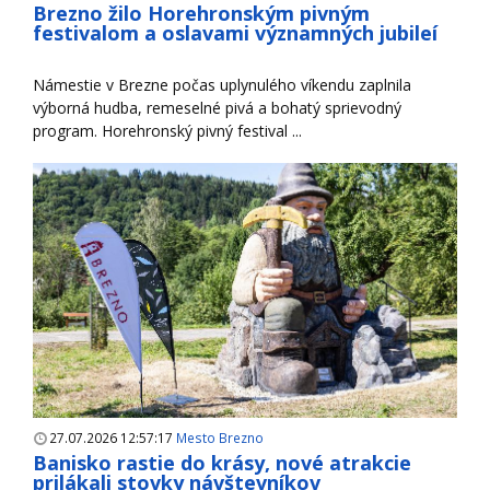
Brezno žilo Horehronským pivným
festivalom a oslavami významných jubileí
Námestie v Brezne počas uplynulého víkendu zaplnila
výborná hudba, remeselné pivá a bohatý sprievodný
program. Horehronský pivný festival ...
27.07.2026 12:57:17
Mesto Brezno
Banisko rastie do krásy, nové atrakcie
prilákali stovky návštevníkov