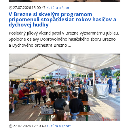
27.07.2026 13:00:47
Kultúra a šport
V Brezne si skvelým programom
pripomenuli stopäťdesiat rokov hasičov a
dychovej hudby
Posledný júlový víkend patril v Brezne významnému jubileu.
Spoločné oslavy Dobrovoľného hasičského zboru Brezno
a Dychového orchestra Brezno ...
27.07.2026 12:59:49
Kultúra a šport