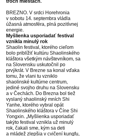
troch miestach.
BREZNO. V srdci Horehronia
v sobotu 14. septembra vládla
úžasná atmosféra, plná pozitívnej
energie.
Myšlienka usporiadať festival
vznikla minulý rok
Shaolin festival, ktorého cieľom
bolo priblížiť kultúru Shaolinského
kláštora všetkým návštevníkom, sa
na Slovensku uskutočnil po
prvýkrát. V Brezne sa konal vďaka
tomu, že vlani tu vzniklo
shaolinské kultúrne centrum,
jediné svojho druhu na Slovensku
a v Čechách. Do Brezna bol tiež
vyslaný shaolinský mních Shi
Yanhe, ktorého vybral opát
Shaolinského kláštora v Číne Shi
Yongxin. „Myšlienka usporiadať
takýto festival vznikla už minulý
rok, čakali sme, kým sa deti
a mládež zlepšia v cvičení kungfu,