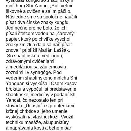
vyskúšať kungfu so shaolinským
mníchom Shi Yanhe. „Boli veľmi
šikovné a cvičenie sa im páčilo.
Následne sme sa spoločne naučili
písať dva čínske znaky kungfu.
Jedinečné pre ne bolo, že ich
písali štetcom vodou na „čarovný“
papier, ktorý po chvíľke vyschol,
znaky zmizli a dalo sa naň písať
znova,“ priblížil Marián Laššák.
So shaolinskou medicínou,
zdravotnými cvičeniami
a meditáciou sa záujemcovia
zoznámili v synagóge. Pod
vedením shaolinského mnícha Shi
Yanquan si vyskúšali Osem kusov
brokátu a vypočuli si predstavenie
shaolinskej medicíny v podaní Shi
Yancai, čo nezostalo len pri
slovách. „Účastníci s problémami
krčnej chrbtice si jeho umenie
vyskúšali na vlastnej koži. Využil
techniku masáže, akupunktúry
a naprávania kostí a behom pár