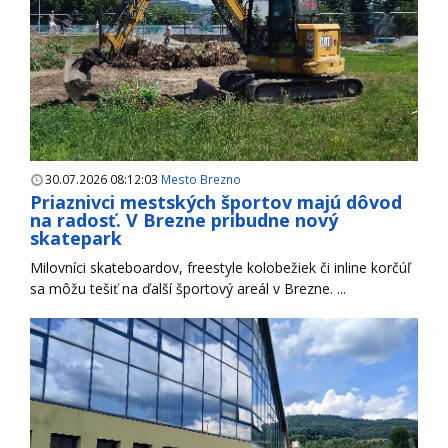
30.07.2026 08:12:03
Mesto Brezno
Priaznivci mestských športov majú dôvod
na radosť. V Brezne pribudne nový
skatepark
Milovníci skateboardov, freestyle kolobežiek či inline korčúľ
sa môžu tešiť na ďalší športový areál v Brezne. ...