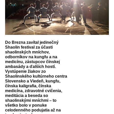
Do Brezna zavítal jedinečný
Shaolin festival za účasti
shaolinských mníchov,
odborníkov na kungfu a na
medicínu, zástupcov čínskej
ambasády a ďalších hostí.
Vystúpenie žiakov zo
Shaolinského kultúrneho centra
Slovensko a Viedeň, kungfu,
čínska kaligrafia, čínska
medicína, zdravotné cvičenia,
meditácia a beseda so
shaolinskými mníchmi – to
všetko bolo v ponuke
celodenného podujatia až na