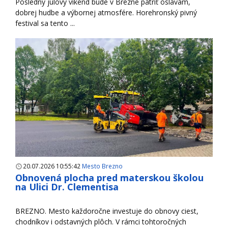
Posledný júlový víkend bude v Brezne patriť oslavám,
dobrej hudbe a výbornej atmosfére. Horehronský pivný
festival sa tento ...
20.07.2026 10:55:42
Mesto Brezno
Obnovená plocha pred materskou školou
na Ulici Dr. Clementisa
BREZNO. Mesto každoročne investuje do obnovy ciest,
chodníkov i odstavných plôch. V rámci tohtoročných