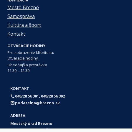
Mesto Brezno
Samospráva
Kultúra a šport
Kontakt
OTVÁRACIE HODINY:
Pre zobrazenie kliknite tu:
Otváracie hodiny
Obedňajšia prestávka
11.30 – 12.30
KONTAKT
048/28 56 301, 048/28 56 302
podatelna@brezno.sk
ADRESA
Mestský úrad Brezno
Námestie gen. M. R. Štefánika 1