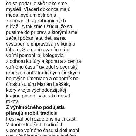
čo sa podarilo skôr, ako sme
mysleli. Viacerí dokonca majú
medailové umiestnenia
z domácich aj zahraničných
súťaží. A tak sme usúdili, že sa
pustíme do príprav, s ktorými sme
začali počas leta, deti sa na
vystúpenie pripravovali v kungfu
tábore. S organizovaním nám
veľmi pomohli aj kolegovia
z odboru kultúry a športu a z centra
voľného času,“ uviedol slovenský
reprezentant v tradičných čínskych
bojových umeniach a odborník na
čínsku kultúru Marián Laššák,
ktorý v tejto východoázijskej
krajine pôsobil viac ako desať
rokov.
Z výnimočného podujatia
plánujú urobiť tradíciu
Festival bol rozdelený na tri časti.
V doobedňajších hodinách
v centre voľného času si deti mohli