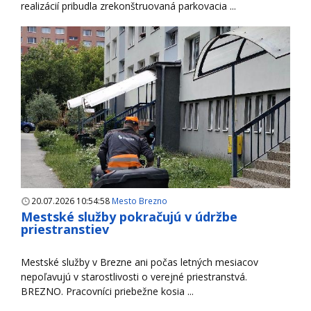
realizácií pribudla zrekonštruovaná parkovacia ...
20.07.2026 10:54:58
Mesto Brezno
Mestské služby pokračujú v údržbe
priestranstiev
Mestské služby v Brezne ani počas letných mesiacov
nepoľavujú v starostlivosti o verejné priestranstvá.
BREZNO. Pracovníci priebežne kosia ...