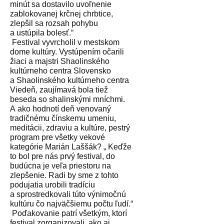
minút sa dostavilo uvoľnenie
zablokovanej krčnej chrbtice,
zlepšil sa rozsah pohybu
a ustúpila bolesť.“
Festival vyvrcholil v mestskom
dome kultúry. Vystúpením očarili
žiaci a majstri Shaolinského
kultúrneho centra Slovensko
a Shaolinského kultúrneho centra
Viedeň, zaujímavá bola tiež
beseda so shalinskými mníchmi.
A ako hodnotí deň venovaný
tradičnému čínskemu umeniu,
meditácii, zdraviu a kultúre, pestrý
program pre všetky vekové
kategórie Marián Laššák? „ Keďže
to bol pre nás prvý festival, do
budúcna je veľa priestoru na
zlepšenie. Radi by sme z tohto
podujatia urobili tradíciu
a sprostredkovali túto výnimočnú
kultúru čo najväčšiemu počtu ľudí.“
Poďakovanie patrí všetkým, ktorí
festival zorganizovali, ako aj