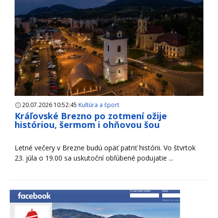
20.07.2026 10:52:45
Kultúra a šport
Kráľovské Brezno po zotmení ožije
históriou, šermom i ohňovou šou
Letné večery v Brezne budú opäť patriť histórii. Vo štvrtok
23. júla o 19.00 sa uskutoční obľúbené podujatie ...