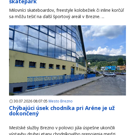
skatepark
Milovníci skateboardov, freestyle kolobežiek či inline korčúľ
sa môžu tešiť na ďalší športový areál v Brezne. ...
30.07.2026 08:07:05
Mesto Brezno
Chýbajúci úsek chodníka pri Aréne je už
dokončený
Mestské služby Brezno v polovici júla úspešne ukončili
výstavbu druhej etapy chodníkového prepojenia medzi