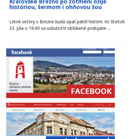
Kráľovské Brezno po zotmení ožije
históriou, šermom i ohňovou šou
Letné večery v Brezne budú opäť patriť histórii. Vo štvrtok
23. júla o 19.00 sa uskutoční obľúbené podujatie ...