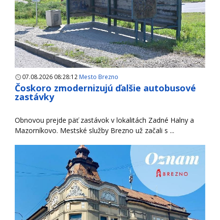
07.08.2026 08:28:12
Mesto Brezno
Čoskoro zmodernizujú ďalšie autobusové
zastávky
Obnovou prejde päť zastávok v lokalitách Zadné Halny a
Mazorníkovo. Mestské služby Brezno už začali s ...