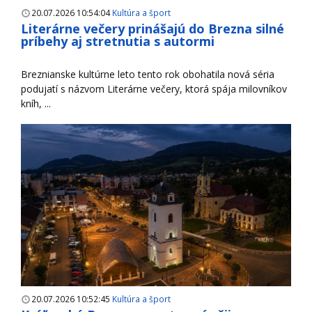
20.07.2026 10:54:04
Kultúra a šport
Literárne večery prinášajú do Brezna silné
príbehy aj stretnutia s autormi
Breznianske kultúrne leto tento rok obohatila nová séria
podujatí s názvom Literárne večery, ktorá spája milovníkov
kníh, ...
20.07.2026 10:52:45
Kultúra a šport