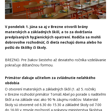
V pondelok 1. júna sa aj v Brezne otvorili brány
materských a základných škôl, a to za dodržania
predpísaných hygienických opatrení. Rodičia sa mohli
dobrovoľne rozhodnúť, či dieťa nechajú doma alebo ho
pošlú do škôlky či školy.
BREZNO. Pre žiakov šiesteho až deviateho ročníka vzdelávanie
pokračuje dištančnou formou.
Primátor ďakuje učiteľom za zvládnutie neľahkého
obdobia
O otvorení materských a základných škôl (1. až 5. ročník)
v Brezne rozhodol primátor Tomáš Abel po porade s riaditeľmi
škôl a na základe viac ako 90 % záujmu rodičov. Materské
školy sú otvorené od 6.30 do 15.30 a základné školy od 7.00
do 16.00 v zmysle možností a pokynov ministerstva školstva