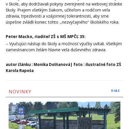
v škole, aby dodržiavali pokyny zverejnené na webovej stránke
školy. Prajem všetkým žiakom, učiteľom a rodičom veľa
zdravia, trpezlivosti a vzájomnej tolerantnosti, aby sme
úspešne zvládli koniec tohto ,,nezvyčajného“ školského roka.
Peter Macko, riaditeľ ZŠ s MŠ MPČĽ 35:
– Vyučujúci nástup do školy a možnosť výučby uvítali. Všetkým
zamestnancom želám hlavne veľa duševného zdravia.
autor článku : Monika Dolňanová| foto : ilustračné foto ZŠ
Karola Rapoša
NOVINKY
VIAC