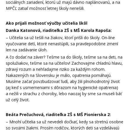
sociálnych zariadení, ktorú už majú dávno naplánovanú, a na
MPČĽ zatiaľ možnosť letnej školy neriešili.
Ako prijali možnosť výučby učitelia škôl
Danka Katonová, riaditeľka ZŠ s MŠ Karola Rapoša:
– Učitelia sa už tešili na žiakov, ktorí prišli do školy. On-line
vyučovanie detí, ktoré nenastúpili, sa pravdepodobne zmení
len na zadávanie úloh.
A čo dodať na záver? Tešme sa do školy, tešme sa na deti, na
spolužiakov, tešme sa na učiteľov! Zachovajme chladnú hlavu,
zdravý rozum a nehľadajme riziko za každým rohom.
Nakazených na Slovensku je málo, opatrenia pomáhajú.
Musíme začať povzbudzovať ľudí, aby žili plnohodnotný život
(aj keď s usmerneniami s dôrazom na hygienické opatrenia)
a nežili v strachu z choroby, lebo naozaj by sme sa museli báť
už celý život.
Beáta Prečuchová, riaditeľka ZŠ s MŠ Pionierska 2:
– Mnohí učitelia sa už nevedeli dočkať, kedy sa stretnú osobne
so svojimi žiakmi. Prosím rodičov, ktorých deti sa vzdelávajú