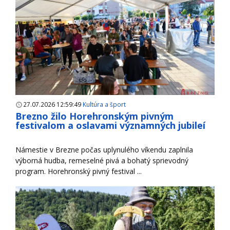
27.07.2026 12:59:49
Kultúra a šport
Brezno žilo Horehronským pivným
festivalom a oslavami významných jubileí
Námestie v Brezne počas uplynulého víkendu zaplnila
výborná hudba, remeselné pivá a bohatý sprievodný
program. Horehronský pivný festival ...