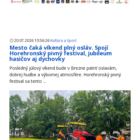
20.07.2026 10:56:26
Kultúra a šport
Mesto čaká víkend plný osláv. Spojí
Horehronský pivný festival, jubileum
hasičov aj dychovky
Posledný júlový víkend bude v Brezne patriť oslavám,
dobrej hudbe a výbornej atmosfére. Horehronský pivný
festival sa tento ...