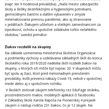
(napr. len 9-hodinová prevádzka). „Naše mesto zabezpečilo
školy a škôlky dezinfekčnými a hygienickými potrebami,
germicídnymi žiaričmi a ďalším vybavením v zmysle
minimalizovania prenosu pandémie, ako aj stravovanie
v jedálňach. Ďakujem učiteľom a všetkým zamestnancom za
trpezlivosť, ochotu a spoločné zvládnutie tohto neľahkého
obdobia,“ uviedol primátor.
Žiakov rozdelili na skupiny
Na základe usmernenia ministerstva školstva Organizácia
a podmienky výchovy a vzdelávania základných škôl do konca
školského roka 2019/2020 riaditelia škôl rozdelili žiakov na
skupiny, v ktorých ich môže byť najviac 20. V skupinách môžu
byť spolu aj žiaci, ktorí pred mimoriadnym prerušením
prevádzky, kvôli prevencii nákazy Covid-19, neboli v spoločnej
triede alebo aj v spoločnom ročníku.
V školách zisťovali záujem telefonicky cez EduPage stránku,
prostredníctvom mailov, mobilných aplikácií či facebooku.
V Základnej škole Karola Rapoša na Pionierskej 4 prejavili
záujem o nástup rodičia 231 žiakov, čo je 12 skupín. Na