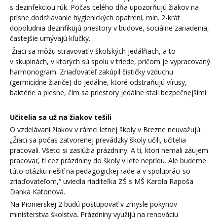
s dezinfekciou rúk. Počas celého dňa upozorňujú žiakov na
prísne dodržiavanie hygienických opatrení, min. 2-krát
dopoludnia dezinfikujú priestory v budove, sociálne zariadenia,
častejšie umývajú kľučky.
Žiaci sa môžu stravovať v školských jedálňach, a to
v skupinách, v ktorých sú spolu v triede, pričom je vypracovaný
harmonogram. Zriaďovateľ zakúpil čističky vzduchu
(germicídne žiariče) do jedálne, ktoré odstraňujú vírusy,
baktérie a plesne, čím sa priestory jedálne stali bezpečnejšími.
Učitelia sa už na žiakov tešili
O vzdelávaní žiakov v rámci letnej školy v Brezne neuvažujú.
„Žiaci sa počas zatvorenej prevádzky školy učili, učitelia
pracovali. Všetci si zaslúžia prázdniny. A tí, ktorí nemali záujem
pracovať, tí cez prázdniny do školy v lete neprídu. Ale budeme
túto otázku riešiť na pedagogickej rade a v spolupráci so
zriaďovateľom,“ uviedla riaditeľka ZŠ s MŠ Karola Rapoša
Danka Katonová.
Na Pionierskej 2 budú postupovať v zmysle pokynov
ministerstva školstva. Prázdniny využijú na renováciu