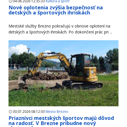
04.08.2026 12:35:33
Kultúra a šport
Nové oplotenia zvýšia bezpečnosť na
detských a športových ihriskách
Mestské služby Brezno pokračujú v obnove oplotení na
detských a športových ihriskách. Po dokončení prác pri ...
30.07.2026 08:12:03
Mesto Brezno
Priaznivci mestských športov majú dôvod
na radosť. V Brezne pribudne nový