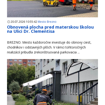
20.07.2026 10:55:42
Mesto Brezno
Obnovená plocha pred materskou školou
na Ulici Dr. Clementisa
BREZNO. Mesto každoročne investuje do obnovy ciest,
chodníkov i odstavných plôch. V rámci tohtoročných
realizácií pribudla zrekonštruovaná parkovacia ...