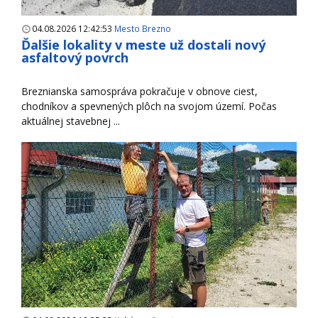
04.08.2026 12:42:53
Mesto Brezno
Ďalšie lokality v meste už dostali nový
asfaltový povrch
Breznianska samospráva pokračuje v obnove ciest,
chodníkov a spevnených plôch na svojom území. Počas
aktuálnej stavebnej ...