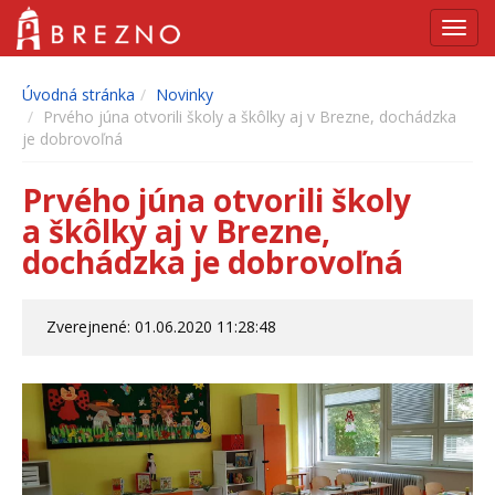
Navig
Úvodná stránka
Novinky
Prvého júna otvorili školy a škôlky aj v Brezne, dochádzka
je dobrovoľná
Prvého júna otvorili školy
a škôlky aj v Brezne,
dochádzka je dobrovoľná
Zverejnené: 01.06.2020 11:28:48