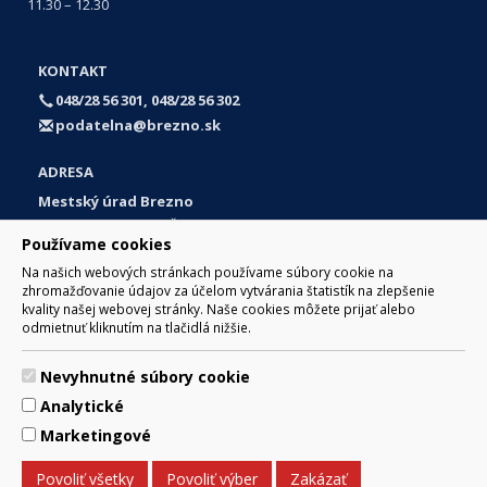
11.30 – 12.30
KONTAKT
048/28 56 301, 048/28 56 302
podatelna@brezno.sk
ADRESA
Mestský úrad Brezno
Námestie gen. M. R. Štefánika 1
Používame cookies
977 01 Brezno
Na našich webových stránkach používame súbory cookie na
Slovakia (Slovak Republic)
zhromažďovanie údajov za účelom vytvárania štatistík na zlepšenie
kvality našej webovej stránky. Naše cookies môžete prijať alebo
odmietnuť kliknutím na tlačidlá nižšie.
Nevyhnutné súbory cookie
© 2017 Mesto Brezno, Námestie gen. M. R. Štefánika 1, Brezno
Analytické
977 01 Tel.: 048/28 56 301, 048/28 56 302 Email:
webmaster@brezno.sk
Marketingové
Za obsah zodpovedá Mesto Brezno. Technický prevádzkovateľ:
Arrabella, s.r.o. , Pod Donátom 12/136 Žiar nad Hronom 965 01
Povoliť všetky
Povoliť výber
Zakázať
podpora@internetova-stranka.sk