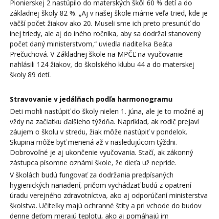
Pionierskej 2 nastúpilo do materských škôl 60 % detí a do
základnej školy 82 %. „Aj v našej škole máme veľa tried, kde je
väčší počet žiakov ako 20. Museli sme ich preto presunúť do
inej triedy, ale aj do iného ročníka, aby sa dodržal stanovený
počet daný ministerstvom,“ uviedla riaditeľka Beáta
Prečuchová. V Základnej škole na MPČĽ na vyučovanie
nahlásili 124 žiakov, do školského klubu 44 a do materskej
školy 89 detí.
Stravovanie v jedálňach podľa harmonogramu
Deti mohli nastúpiť do školy nielen 1. júna, ale je to možné aj
vždy na začiatku ďalšieho týždňa. Napríklad, ak rodič prejaví
záujem o školu v stredu, žiak môže nastúpiť v pondelok.
Skupina môže byť menená až v nasledujúcom týždni.
Dobrovoľné je aj ukončenie vyučovania. Stačí, ak zákonný
zástupca písomne oznámi škole, že dieťa už nepríde.
V školách budú fungovať za dodržania predpísaných
hygienických nariadení, pričom vychádzať budú z opatrení
úradu verejného zdravotníctva, ako aj odporúčaní ministerstva
školstva. Učiteľky majú ochranné štíty a pri vchode do budov
denne deťom merajú teplotu, ako aj pomáhajú im