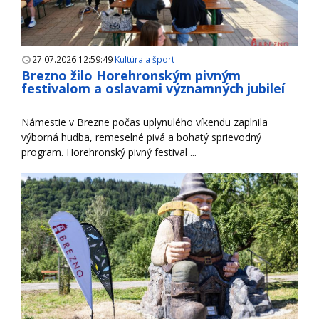
27.07.2026 12:59:49
Kultúra a šport
Brezno žilo Horehronským pivným
festivalom a oslavami významných jubileí
Námestie v Brezne počas uplynulého víkendu zaplnila
výborná hudba, remeselné pivá a bohatý sprievodný
program. Horehronský pivný festival ...