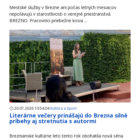
Mestské služby v Brezne ani počas letných mesiacov
nepoľavujú v starostlivosti o verejné priestranstvá.
BREZNO. Pracovníci priebežne kosia ...
20.07.2026 10:54:04
Kultúra a šport
Literárne večery prinášajú do Brezna silné
príbehy aj stretnutia s autormi
Breznianske kultúrne leto tento rok obohatila nová séria