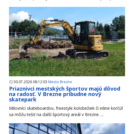
30.07.2026 08:12:03
Mesto Brezno
Priaznivci mestských športov majú dôvod
na radosť. V Brezne pribudne nový
skatepark
Milovníci skateboardov, freestyle kolobežiek či inline korčúľ
sa môžu tešiť na ďalší športový areál v Brezne. ...