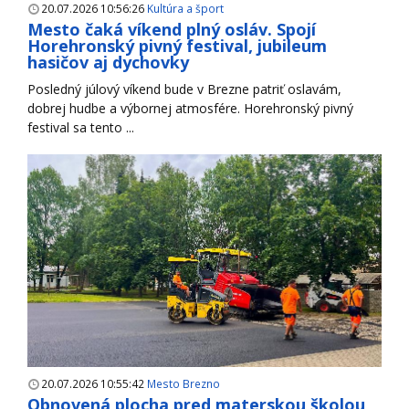
20.07.2026 10:56:26
Kultúra a šport
Mesto čaká víkend plný osláv. Spojí
Horehronský pivný festival, jubileum
hasičov aj dychovky
Posledný júlový víkend bude v Brezne patriť oslavám,
dobrej hudbe a výbornej atmosfére. Horehronský pivný
festival sa tento ...
20.07.2026 10:55:42
Mesto Brezno
Obnovená plocha pred materskou školou