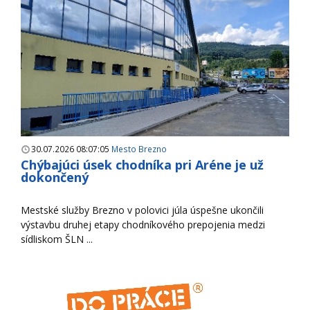
30.07.2026 08:07:05
Mesto Brezno
Chýbajúci úsek chodníka pri Aréne je už
dokončený
Mestské služby Brezno v polovici júla úspešne ukončili
výstavbu druhej etapy chodníkového prepojenia medzi
sídliskom ŠLN ...