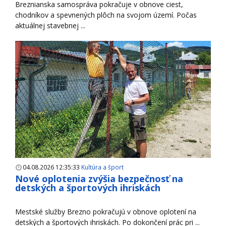
Breznianska samospráva pokračuje v obnove ciest,
chodníkov a spevnených plôch na svojom území. Počas
aktuálnej stavebnej ...
04.08.2026 12:35:33
Kultúra a šport
Nové oplotenia zvýšia bezpečnosť na
detských a športových ihriskách
Mestské služby Brezno pokračujú v obnove oplotení na
detských a športových ihriskách. Po dokončení prác pri ...