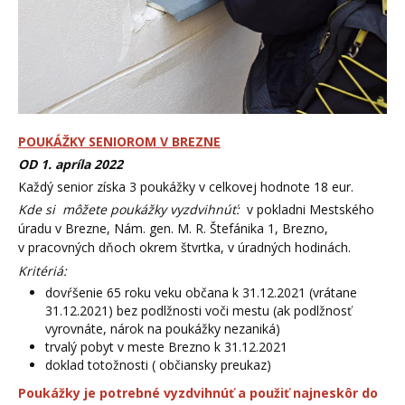
POUKÁŽKY SENIOROM V BREZNE
OD 1. apríla 2022
Každý senior získa 3 poukážky v celkovej hodnote 18 eur.
Kde si môžete poukážky vyzdvihnúť:
v pokladni Mestského
úradu v Brezne, Nám. gen. M. R. Štefánika 1, Brezno,
v pracovných dňoch okrem štvrtka, v úradných hodinách.
Kritériá:
dovŕšenie 65 roku veku občana k 31.12.2021 (vrátane
31.12.2021) bez podlžnosti voči mestu (ak podlžnosť
vyrovnáte, nárok na poukážky nezaniká)
trvalý pobyt v meste Brezno k 31.12.2021
doklad totožnosti ( občiansky preukaz)
Poukážky je potrebné vyzdvihnúť a použiť najneskôr do