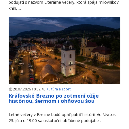
podujatí s názvom Literárne večery, ktorá spája milovníkov
kníh, ...
20.07.2026 10:52:45
Kultúra a šport
Kráľovské Brezno po zotmení ožije
históriou, šermom i ohňovou šou
Letné večery v Brezne budú opäť patriť histórii. Vo štvrtok
23. júla o 19.00 sa uskutoční obľúbené podujatie ...