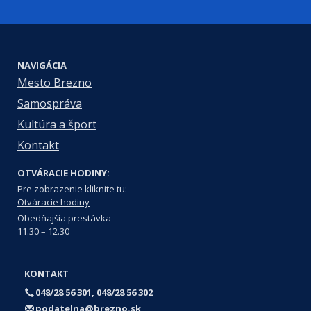
NAVIGÁCIA
Mesto Brezno
Samospráva
Kultúra a šport
Kontakt
OTVÁRACIE HODINY:
Pre zobrazenie kliknite tu:
Otváracie hodiny
Obedňajšia prestávka
11.30 – 12.30
KONTAKT
048/28 56 301, 048/28 56 302
podatelna@brezno.sk