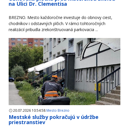
na Ulici Dr. Clementisa
BREZNO. Mesto každoročne investuje do obnovy ciest,
chodníkov i odstavných plôch. V rámci tohtoročných
realizácií pribudla zrekonštruovaná parkovacia ...
20.07.2026 10:54:58
Mesto Brezno
Mestské služby pokračujú v údržbe
priestranstiev