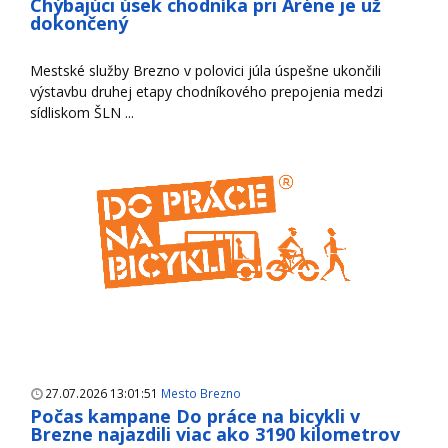
Chýbajúci úsek chodníka pri Aréne je už
dokončený
Mestské služby Brezno v polovici júla úspešne ukončili
výstavbu druhej etapy chodníkového prepojenia medzi
sídliskom ŠLN ...
27.07.2026 13:01:51
Mesto Brezno
Počas kampane Do práce na bicykli v
Brezne najazdili viac ako 3190 kilometrov