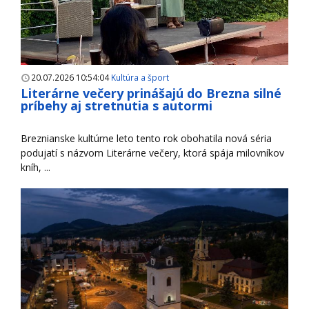
20.07.2026 10:54:04
Kultúra a šport
Literárne večery prinášajú do Brezna silné
príbehy aj stretnutia s autormi
Breznianske kultúrne leto tento rok obohatila nová séria
podujatí s názvom Literárne večery, ktorá spája milovníkov
kníh, ...