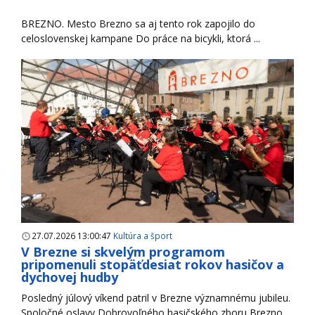
BREZNO. Mesto Brezno sa aj tento rok zapojilo do
celoslovenskej kampane Do práce na bicykli, ktorá ...
27.07.2026 13:00:47
Kultúra a šport
V Brezne si skvelým programom
pripomenuli stopäťdesiat rokov hasičov a
dychovej hudby
Posledný júlový víkend patril v Brezne významnému jubileu.
Spoločné oslavy Dobrovoľného hasičského zboru Brezno