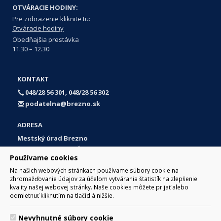
OTVÁRACIE HODINY:
Pre zobrazenie kliknite tu:
Otváracie hodiny
Obedňajšia prestávka
11.30 – 12.30
KONTAKT
048/28 56 301, 048/28 56 302
podatelna@brezno.sk
ADRESA
Mestský úrad Brezno
Námestie gen. M. R. Štefánika 1
Používame cookies
977 01 Brezno
Na našich webových stránkach používame súbory cookie na
Slovakia (Slovak Republic)
zhromažďovanie údajov za účelom vytvárania štatistík na zlepšenie
kvality našej webovej stránky. Naše cookies môžete prijať alebo
odmietnuť kliknutím na tlačidlá nižšie.
Nevyhnutné súbory cookie