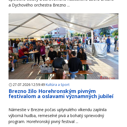
a Dychového orchestra Brezno ...
27.07.2026 12:59:49
Kultúra a šport
Brezno žilo Horehronským pivným
festivalom a oslavami významných jubileí
Námestie v Brezne počas uplynulého víkendu zaplnila
výborná hudba, remeselné pivá a bohatý sprievodný
program. Horehronský pivný festival ...