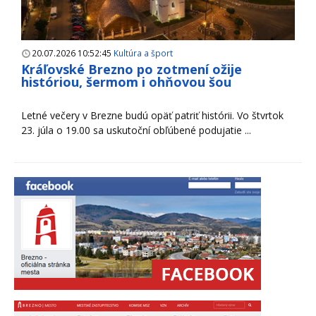
20.07.2026 10:52:45
Kultúra a šport
Kráľovské Brezno po zotmení ožije
históriou, šermom i ohňovou šou
Letné večery v Brezne budú opäť patriť histórii. Vo štvrtok
23. júla o 19.00 sa uskutoční obľúbené podujatie ...