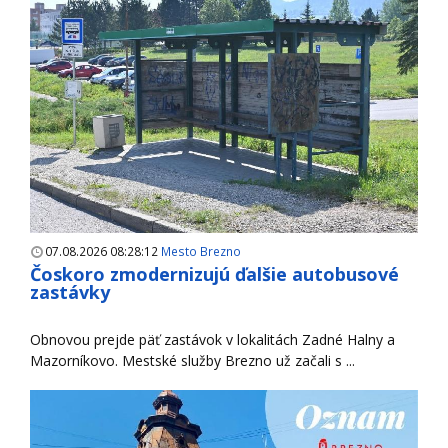
07.08.2026 08:28:12
Mesto Brezno
Čoskoro zmodernizujú ďalšie autobusové
zastávky
Obnovou prejde päť zastávok v lokalitách Zadné Halny a
Mazorníkovo. Mestské služby Brezno už začali s ...