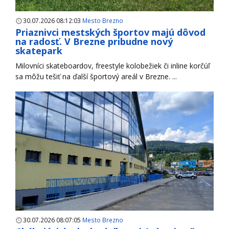
30.07.2026 08:12:03
Mesto Brezno
Priaznivci mestských športov majú dôvod
na radosť. V Brezne pribudne nový
skatepark
Milovníci skateboardov, freestyle kolobežiek či inline korčúľ
sa môžu tešiť na ďalší športový areál v Brezne. ...
30.07.2026 08:07:05
Mesto Brezno