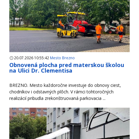
20.07.2026 10:55:42
Mesto Brezno
Obnovená plocha pred materskou školou
na Ulici Dr. Clementisa
BREZNO. Mesto každoročne investuje do obnovy ciest,
chodníkov i odstavných plôch. V rámci tohtoročných
realizácií pribudla zrekonštruovaná parkovacia ...