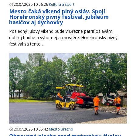
20.07.2026 10:56:26
Kultúra a šport
Mesto čaká víkend plný osláv. Spojí
Horehronský pivný festival, jubileum
hasičov aj dychovky
Posledný júlový víkend bude v Brezne patriť oslavám,
dobrej hudbe a výbornej atmosfére. Horehronský pivný
festival sa tento ...
20.07.2026 10:55:42
Mesto Brezno