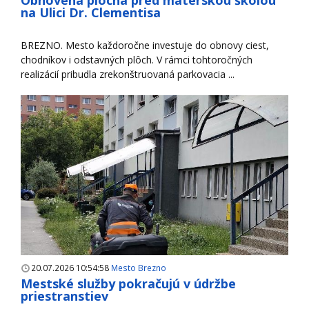
Obnovená plocha pred materskou školou
na Ulici Dr. Clementisa
BREZNO. Mesto každoročne investuje do obnovy ciest,
chodníkov i odstavných plôch. V rámci tohtoročných
realizácií pribudla zrekonštruovaná parkovacia ...
20.07.2026 10:54:58
Mesto Brezno
Mestské služby pokračujú v údržbe
priestranstiev