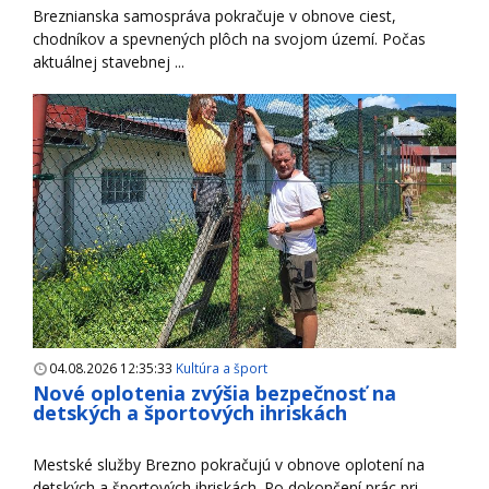
Breznianska samospráva pokračuje v obnove ciest,
chodníkov a spevnených plôch na svojom území. Počas
aktuálnej stavebnej ...
04.08.2026 12:35:33
Kultúra a šport
Nové oplotenia zvýšia bezpečnosť na
detských a športových ihriskách
Mestské služby Brezno pokračujú v obnove oplotení na
detských a športových ihriskách. Po dokončení prác pri ...