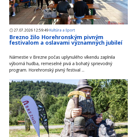
27.07.2026 12:59:49
Kultúra a šport
Brezno žilo Horehronským pivným
festivalom a oslavami významných jubileí
Námestie v Brezne počas uplynulého víkendu zaplnila
výborná hudba, remeselné pivá a bohatý sprievodný
program. Horehronský pivný festival ...