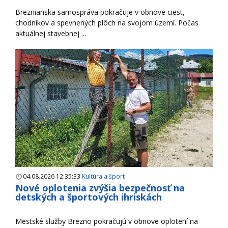
Breznianska samospráva pokračuje v obnove ciest,
chodníkov a spevnených plôch na svojom území. Počas
aktuálnej stavebnej ...
04.08.2026 12:35:33
Kultúra a šport
Nové oplotenia zvýšia bezpečnosť na
detských a športových ihriskách
Mestské služby Brezno pokračujú v obnove oplotení na