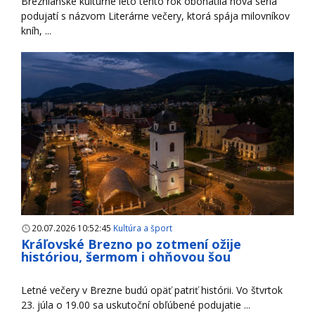
Breznianske kultúrne leto tento rok obohatila nová séria
podujatí s názvom Literárne večery, ktorá spája milovníkov
kníh, ...
20.07.2026 10:52:45
Kultúra a šport
Kráľovské Brezno po zotmení ožije
históriou, šermom i ohňovou šou
Letné večery v Brezne budú opäť patriť histórii. Vo štvrtok
23. júla o 19.00 sa uskutoční obľúbené podujatie ...