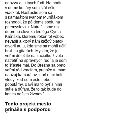
odozvu aj u iných ľudí. Na pódiu
v dome kultúry som stál ešte
viackrát. Našťastie som sa
s kamarátom Ivanom Muriňákom
rozhodol, že pôjdeme spolu na
priemyslovku. Natrafili sme na
dobrého človeka teológa Cyrila
Kršňáka, ktorému rokenrol vôbec
nevadil a ktorý nám každý piatok
otvoril aulu, kde sme sa mohli učiť
hrať na gitarách. Myslím, že je
veľmi dôležité na začiatku života
natrafiť na správnych ľudí a ja som
to šťastie mal. Do Brezna sa preto
veľmi rád vraciam, pretože tu mám
naozaj kamarátov, ktorí nimi boli
vtedy, keď som ešte nebol
populárny. Baví ma to byť s nimi
stále a dúfam, že to tak bude do
konca našich životov.“
Tento projekt mesto
prináša s podporou