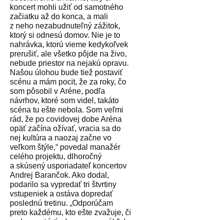
koncert mohli užiť od samotného
začiatku až do konca, a mali
z neho nezabudnuteľný zážitok,
ktorý si odnesú domov. Nie je to
nahrávka, ktorú vieme kedykoľvek
prerušiť, ale všetko pôjde na živo,
nebude priestor na nejakú opravu.
Našou úlohou bude tiež postaviť
scénu a mám pocit, že za roky, čo
som pôsobil v Aréne, podľa
návrhov, ktoré som videl, takáto
scéna tu ešte nebola. Som veľmi
rád, že po covidovej dobe Aréna
opäť začína ožívať, vracia sa do
nej kultúra a naozaj začne vo
veľkom štýle,“ povedal manažér
celého projektu, dlhoročný
a skúsený usporiadateľ koncertov
Andrej Barančok. Ako dodal,
podarilo sa vypredať tri štvrtiny
vstupeniek a ostáva dopredať
poslednú tretinu. „Odporúčam
preto každému, kto ešte zvažuje, či