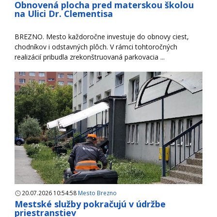
Obnovená plocha pred materskou školou
na Ulici Dr. Clementisa
BREZNO. Mesto každoročne investuje do obnovy ciest,
chodníkov i odstavných plôch. V rámci tohtoročných
realizácií pribudla zrekonštruovaná parkovacia ...
20.07.2026 10:54:58
Mesto Brezno
Mestské služby pokračujú v údržbe
priestranstiev