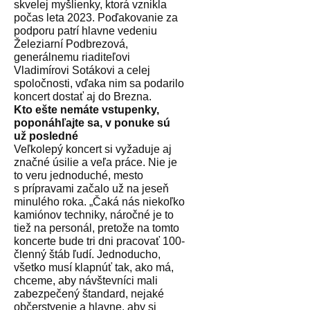
skvelej myšlienky, ktorá vznikla
počas leta 2023. Poďakovanie za
podporu patrí hlavne vedeniu
Železiarní Podbrezová,
generálnemu riaditeľovi
Vladimírovi Sotákovi a celej
spoločnosti, vďaka nim sa podarilo
koncert dostať aj do Brezna.
Kto ešte nemáte vstupenky,
poponáhľajte sa, v ponuke sú
už posledné
Veľkolepý koncert si vyžaduje aj
značné úsilie a veľa práce. Nie je
to veru jednoduché, mesto
s prípravami začalo už na jeseň
minulého roka. „Čaká nás niekoľko
kamiónov techniky, náročné je to
tiež na personál, pretože na tomto
koncerte bude tri dni pracovať 100-
členný štáb ľudí. Jednoducho,
všetko musí klapnúť tak, ako má,
chceme, aby návštevníci mali
zabezpečený štandard, nejaké
občerstvenie a hlavne, aby si