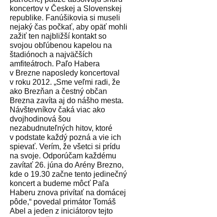
koncertov v Českej a Slovenskej
republike. Fanúšikovia si museli
nejaký čas počkať, aby opäť mohli
zažiť ten najbližší kontakt so
svojou obľúbenou kapelou na
štadiónoch a najväčších
amfiteátroch. Paľo Habera
v Brezne naposledy koncertoval
v roku 2012. „Sme veľmi radi, že
ako Brezňan a čestný občan
Brezna zavíta aj do nášho mesta.
Návštevníkov čaká viac ako
dvojhodinová šou
nezabudnuteľných hitov, ktoré
v podstate každý pozná a vie ich
spievať. Verím, že všetci si prídu
na svoje. Odporúčam každému
zavítať 26. júna do Arény Brezno,
kde o 19.30 začne tento jedinečný
koncert a budeme môcť Paľa
Haberu znova privítať na domácej
pôde,“ povedal primátor Tomáš
Abel a jeden z iniciátorov tejto