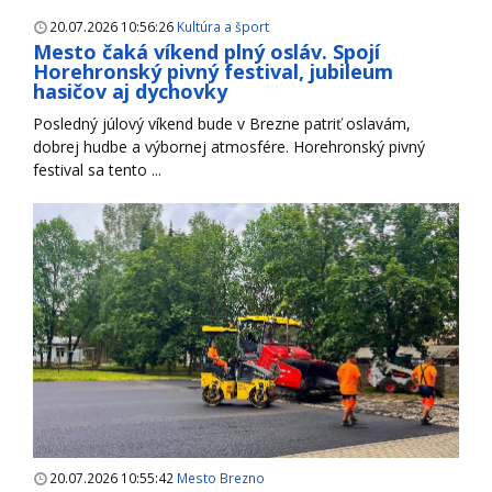
20.07.2026 10:56:26
Kultúra a šport
Mesto čaká víkend plný osláv. Spojí
Horehronský pivný festival, jubileum
hasičov aj dychovky
Posledný júlový víkend bude v Brezne patriť oslavám,
dobrej hudbe a výbornej atmosfére. Horehronský pivný
festival sa tento ...
20.07.2026 10:55:42
Mesto Brezno