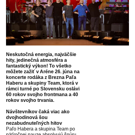
Neskutočná energia, najväčšie
hity, jedinečná atmosféra a
fantastický výkon! To všetko
môžete zažiť v Aréne 26. júna na
koncerte rodáka z Brezna Paľa
Haberu a skupiny Team, ktorá v
rámci turné po Slovensku oslávi
60 rokov svojho frontmana a 40
rokov svojho trvania.
Návštevníkov čaká viac ako
dvojhodinová šou
nezabudnuteľných hitov
Paľo Habera a skupina Team po
päťročnej pauze absolvujú šnúru