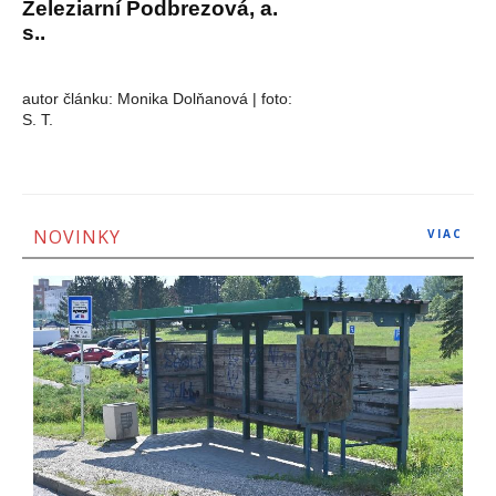
Železiarní Podbrezová, a.
s..
autor
článku: Monika Dolňanová | foto:
S. T.
NOVINKY
VIAC