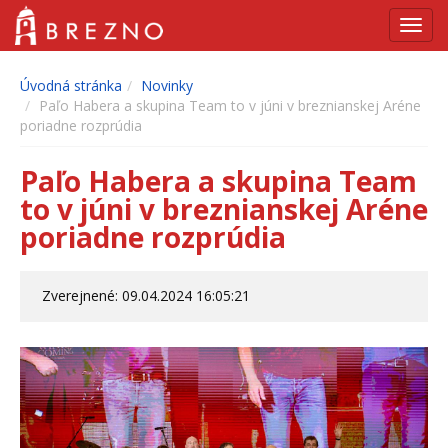
Navig
Úvodná stránka
Novinky
Paľo Habera a skupina Team to v júni v breznianskej Aréne
poriadne rozprúdia
Paľo Habera a skupina Team
to v júni v breznianskej Aréne
poriadne rozprúdia
Zverejnené: 09.04.2024 16:05:21