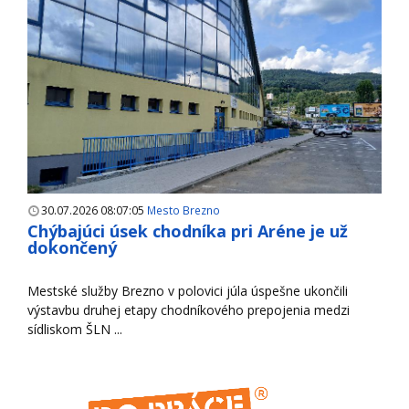
30.07.2026 08:07:05
Mesto Brezno
Chýbajúci úsek chodníka pri Aréne je už
dokončený
Mestské služby Brezno v polovici júla úspešne ukončili
výstavbu druhej etapy chodníkového prepojenia medzi
sídliskom ŠLN ...