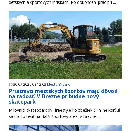
detských a športových ihriskách. Po dokončení prác pri ...
30.07.2026 08:12:03
Mesto Brezno
Priaznivci mestských športov majú dôvod
na radosť. V Brezne pribudne nový
skatepark
Milovníci skateboardov, freestyle kolobežiek či inline korčúľ
sa môžu tešiť na ďalší športový areál v Brezne. ...