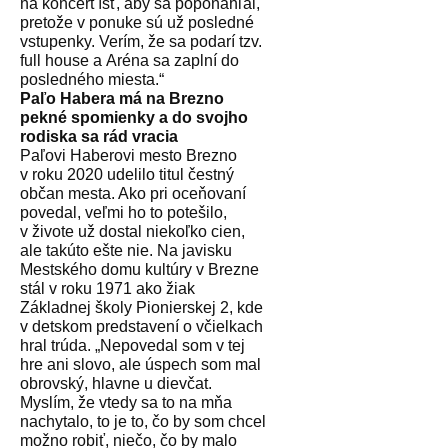
na koncert ísť, aby sa poponáhľal,
pretože v ponuke sú už posledné
vstupenky. Verím, že sa podarí tzv.
full house a Aréna sa zaplní do
posledného miesta.“
Paľo Habera má na Brezno
pekné spomienky a do svojho
rodiska sa rád vracia
Paľovi Haberovi mesto Brezno
v roku 2020 udelilo titul čestný
občan mesta. Ako pri oceňovaní
povedal, veľmi ho to potešilo,
v živote už dostal niekoľko cien,
ale takúto ešte nie. Na javisku
Mestského domu kultúry v Brezne
stál v roku 1971 ako žiak
Základnej školy Pionierskej 2, kde
v detskom predstavení o včielkach
hral trúda. „Nepovedal som v tej
hre ani slovo, ale úspech som mal
obrovský, hlavne u dievčat.
Myslím, že vtedy sa to na mňa
nachytalo, to je to, čo by som chcel
možno robiť, niečo, čo by malo