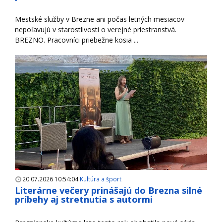
Mestské služby v Brezne ani počas letných mesiacov
nepoľavujú v starostlivosti o verejné priestranstvá.
BREZNO. Pracovníci priebežne kosia ...
20.07.2026 10:54:04
Kultúra a šport
Literárne večery prinášajú do Brezna silné
príbehy aj stretnutia s autormi