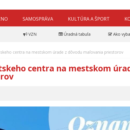
ZNO
SAMOSPRÁVA
KULTÚRA A ŠPORT
K
VZN
Úradná tabuľa
Ako vyba
tskeho centra na mestskom úrade z dôvodu maľovania priestorov
tskeho centra na mestskom úrad
orov