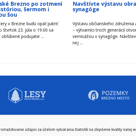
ské Brezno po zotmení
Navštívte výstavu obr
históriou, šermom i
synagóge
ou šou
ery v Brezne budú opäť patriť
Výstavu občianskeho združenia A
Vo štvrtok 23. júla o 19.00 sa
– výtvarníci troch generácií otvori
 obľúbené podujatie ...
vernisážou v synagóge. Návštevn
nej ...
CIE HODINY:
KONTAKT
ažďovanie údajov za účelom vytvárania štatistík na zlepšenie kvality našej 
zenie kliknite tu:
048/28 56 301, 048/28 56 302