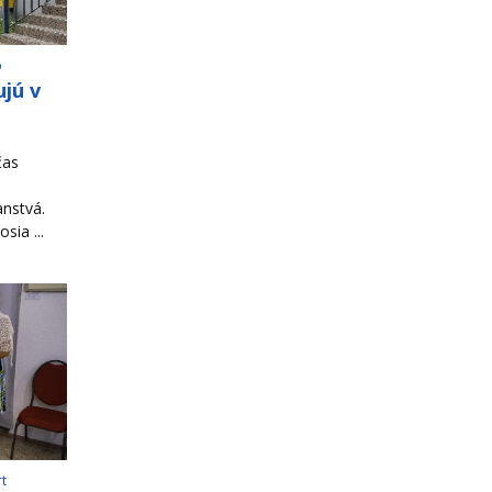
o
jú v
čas
ranstvá.
sia ...
rt