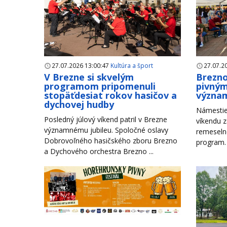
27.07.2026 13:00:47
Kultúra a šport
27.07.2
V Brezne si skvelým
Brezno
programom pripomenuli
pivným
stopäťdesiat rokov hasičov a
význam
dychovej hudby
Námestie
Posledný júlový víkend patril v Brezne
víkendu z
významnému jubileu. Spoločné oslavy
remeseln
Dobrovoľného hasičského zboru Brezno
program. 
a Dychového orchestra Brezno ...