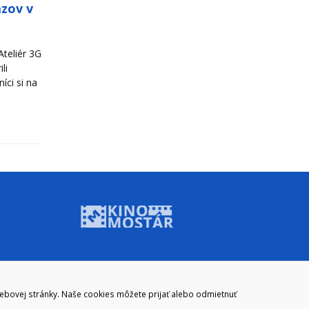
azov v
teliér 3G
li
íci si na
ADRESA
webovej stránky. Naše cookies môžete prijať alebo odmietnuť
Mestský úrad Brezno