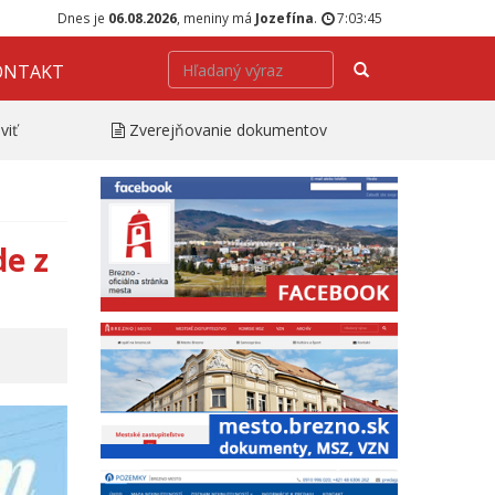
Dnes je
06.08.2026
, meniny má
Jozefína
.
7:03:46
Hľadať
ONTAKT
viť
Zverejňovanie dokumentov
e z