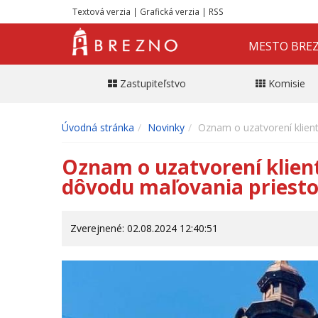
Textová verzia
|
Grafická verzia
|
RSS
MESTO BRE
Zastupiteľstvo
Komisie
Úvodná stránka
Novinky
Oznam o uzatvorení klien
Oznam o uzatvorení klien
dôvodu maľovania priest
Zverejnené: 02.08.2024 12:40:51