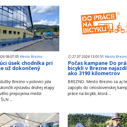
026 08:07:05
Mesto Brezno
27.07.2026 13:01:51
Mesto Brezn
úci úsek chodníka pri
Počas kampane Do prá
je už dokončený
bicykli v Brezne najazdil
ako 3190 kilometrov
lužby Brezno v polovici júla
BREZNO. Mesto Brezno sa aj te
končili výstavbu druhej etapy
zapojilo do celoslovenskej ka
vého prepojenia medzi
práce na bicykli, ktorá ...
 ŠLN ...