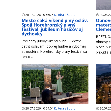
20.07.2026 10:56:26
Kultúra a šport
20.07.2
Mesto čaká víkend plný osláv.
Obnove
Spojí Horehronský pivný
maters
festival, jubileum hasičov aj
Clemen
dychovky
BREZNO. 
Posledný júlový víkend bude v Brezne
obnovy ci
patriť oslavám, dobrej hudbe a výbornej
plôch. V 
atmosfére. Horehronský pivný festival sa
pribudla 
tento ...
20.07.2026 10:54:04
Kultúra a šport
20.07.2