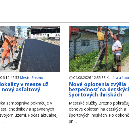
026 12:42:53
Mesto Brezno
04.08.2026 12:35:33
Kultúra a špo
 lokality v meste už
Nové oplotenia zvýšia
i nový asfaltový
bezpečnosť na detskýc
h
športových ihriskách
ska samospráva pokračuje v
Mestské služby Brezno pokračuj
iest, chodníkov a spevnených
obnove oplotení na detských a
 svojom území. Počas aktuálnej
športových ihriskách. Po dokonč
...
pri ...