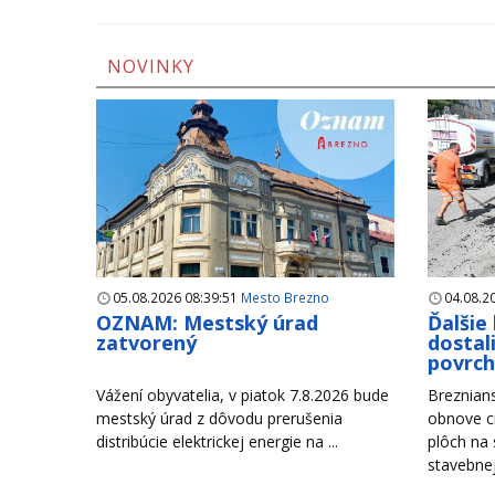
NOVINKY
05.08.2026 08:39:51
Mesto Brezno
04.08.2
OZNAM: Mestský úrad
Ďalšie
zatvorený
dostal
povrc
Vážení obyvatelia, v piatok 7.8.2026 bude
Breznian
mestský úrad z dôvodu prerušenia
obnove c
distribúcie elektrickej energie na ...
plôch na
stavebnej 