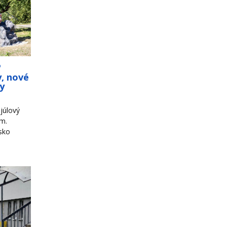
o
y, nové
ky
júlový
om.
sko