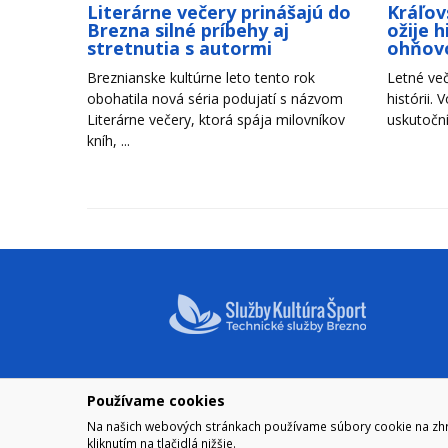
Literárne večery prinášajú do
Kráľov
Brezna silné príbehy aj
ožije 
stretnutia s autormi
ohňov
Breznianske kultúrne leto tento rok
Letné več
obohatila nová séria podujatí s názvom
histórii. 
Literárne večery, ktorá spája milovníkov
uskutoční
kníh, ...
Používame cookies
NAVIGÁCIA
OTVÁRA
Na našich webových stránkach používame súbory cookie na zhrom
Mesto Brezno
Pre zobra
kliknutím na tlačidlá nižšie.