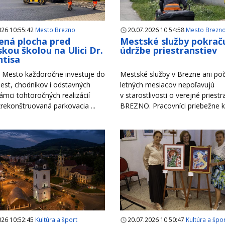
026 10:55:42
Mesto Brezno
20.07.2026 10:54:58
Mesto Brezn
ná plocha pred
Mestské služby pokraču
kou školou na Ulici Dr.
údržbe priestranstiev
tisa
Mesto každoročne investuje do
Mestské služby v Brezne ani po
est, chodníkov i odstavných
letných mesiacov nepoľavujú
rámci tohtoročných realizácií
v starostlivosti o verejné priest
zrekonštruovaná parkovacia ...
BREZNO. Pracovníci priebežne ko
026 10:52:45
Kultúra a šport
20.07.2026 10:50:47
Kultúra a špo