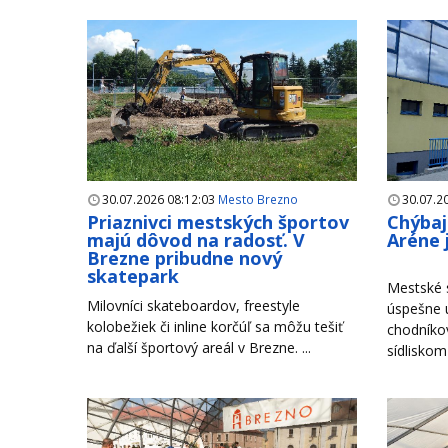
30.07.2026 08:12:03
Mesto Brezno
30.07.2
Priaznivci mestských športov
Chýbaj
majú dôvod na radosť. V
Aréne 
Brezne pribudne nový
skatepark
Mestské s
Milovníci skateboardov, freestyle
úspešne u
kolobežiek či inline korčúľ sa môžu tešiť
chodníko
na ďalší športový areál v Brezne. ...
sídliskom