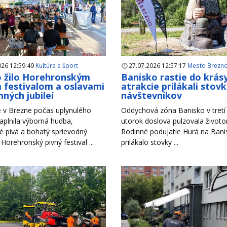
026 12:59:49
Kultúra a šport
27.07.2026 12:57:17
Mesto Brezn
 žilo Horehronským
Banisko rastie do krás
 festivalom a oslavami
atrakcie prilákali stov
ných jubileí
návštevníkov
 v Brezne počas uplynulého
Oddychová zóna Banisko v tretí 
aplnila výborná hudba,
utorok doslova pulzovala život
é pivá a bohatý sprievodný
Rodinné podujatie Hurá na Bani
Horehronský pivný festival ...
prilákalo stovky ...