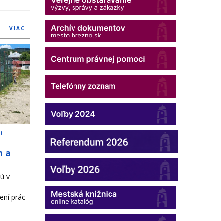
VIAC
rt
h a
ú v
ení prác