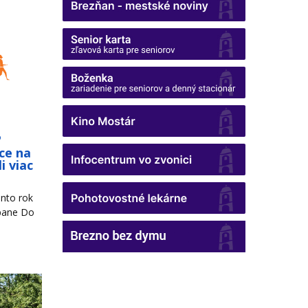
o
ce na
i viac
nto rok
mpane Do