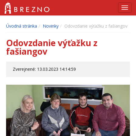
Navig
Úvodná stránka
Novinky
Odovzdanie výťažku z fašiangov
Odovzdanie výťažku z
fašiangov
Zverejnené: 13.03.2023 14:14:59