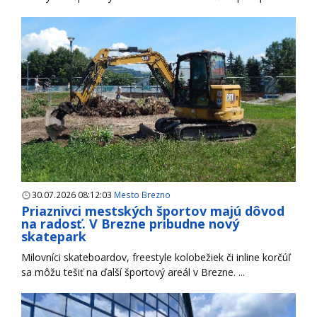
30.07.2026 08:12:03
Mesto Brezno
Priaznivci mestských športov majú dôvod
na radosť. V Brezne pribudne nový
skatepark
Milovníci skateboardov, freestyle kolobežiek či inline korčúľ
sa môžu tešiť na ďalší športový areál v Brezne. ...