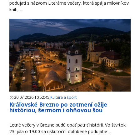
podujatí s názvom Literárne večery, ktorá spája milovníkov
kníh, ...
20.07.2026 10:52:45
Kultúra a šport
Kráľovské Brezno po zotmení ožije
históriou, šermom i ohňovou šou
Letné večery v Brezne budú opäť patriť histórii. Vo štvrtok
23. júla o 19.00 sa uskutoční obľúbené podujatie ...