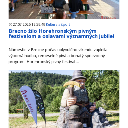
27.07.2026 12:59:49
Kultúra a šport
Brezno žilo Horehronským pivným
festivalom a oslavami významných jubileí
Námestie v Brezne počas uplynulého víkendu zaplnila
výborná hudba, remeselné pivá a bohatý sprievodný
program. Horehronský pivný festival ...