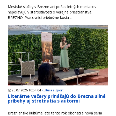
Mestské služby v Brezne ani počas letných mesiacov
nepoľavujú v starostlivosti o verejné priestranstvá.
BREZNO. Pracovníci priebežne kosia ...
20.07.2026 10:54:04
Kultúra a šport
Literárne večery prinášajú do Brezna silné
príbehy aj stretnutia s autormi
Breznianske kultúrne leto tento rok obohatila nová séria