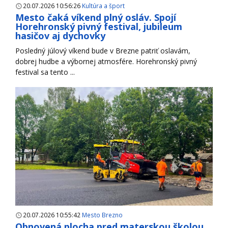
20.07.2026 10:56:26
Kultúra a šport
Mesto čaká víkend plný osláv. Spojí
Horehronský pivný festival, jubileum
hasičov aj dychovky
Posledný júlový víkend bude v Brezne patriť oslavám,
dobrej hudbe a výbornej atmosfére. Horehronský pivný
festival sa tento ...
20.07.2026 10:55:42
Mesto Brezno
Obnovená plocha pred materskou školou