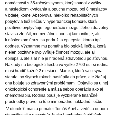
domácnosti s 35-ročným synom, ktorý spadol z výšky
a následkom krvácania a opuchu mozgu bol 8 mesiacov
v bdelej kóme. Absolvoval niekoľko rehabilitačných
pobytov a tiež liečbu v hyperbarickej komore, ktorá
pozitívne ovplyvňuje regeneráciu mozgu. Jeho zdravotný
stav sa zlepšil, momentálne chodí aj komunikuje, ale
k následkom úrazu sa pridružila epilepsia, ktorou trpí
dodnes. Významne mu pomáha biologická liečba, ktorá
nielen pozitívne ovplyvňuje činnosť mozgu, ale aj
epilepsiu, ale žiaľ nie je hradená zdravotnou poisťovňou.
Náklady na biologickú liečbu vo výške 2700 eur si rodina
musí hradiť každé 2 mesiace. Mamka, ktorá sa o syna
starala, po štyroch rokoch nastúpila do práce, ale žiaľ aj
ona bojuje so zdravotnými problémami. Objavilo sa u nej
onkologické ochorenie a má za sebou operáciu ako aj
chemoterapiu. Rodina použije vyzbierané finančné
prostriedky práve na túto mimoriadne nákladnú liečbu.
V utorok 7. marca primátor Tomáš Abel a vedúca odboru
starostlivosti o obyvateľa Janka Lemberková výťažok