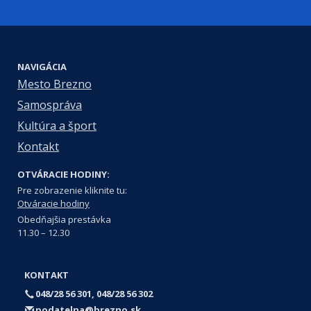
NAVIGÁCIA
Mesto Brezno
Samospráva
Kultúra a šport
Kontakt
OTVÁRACIE HODINY:
Pre zobrazenie kliknite tu:
Otváracie hodiny
Obedňajšia prestávka
11.30 – 12.30
KONTAKT
048/28 56 301, 048/28 56 302
podatelna@brezno.sk