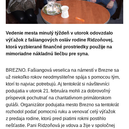
Vedenie mesta minulý týždeň v utorok odovzdalo
výťažok z fašiangových osláv rodine Ridzoňovej,
ktorá vyzbierané finančné prostriedky použije na
mimoriadne nákladnú liečbu pre syna.
BREZNO. Fašiangová veselica na námestí v Brezne sa
už niekoľko rokov neodmysliteľne spája s pomocou tým,
ktorí to najviac potrebujú. Aj tentokrát si návštevníci
podujatia v utorok 21. februára mohli za dobrovoľný
príspevok pochutnať na charitatívnom primátorskom
guláši. Organizátor podujatia mesto Brezno sa tentokrát
rozhodol podať pomocnú ruku a venovať celý výťažok
z predaja rodine, ktorú pred piatimi rokmi postihlo
nešťastie. Pani Ridzoňová je vdova a žije v spoločnej