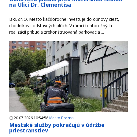
na Ulici Dr. Clementisa
BREZNO. Mesto každoročne investuje do obnovy ciest,
chodníkov i odstavných plôch. V rámci tohtoročných
realizácií pribudla zrekonštruovaná parkovacia ...
20.07.2026 10:54:58
Mesto Brezno
Mestské služby pokračujú v údržbe
priestranstiev