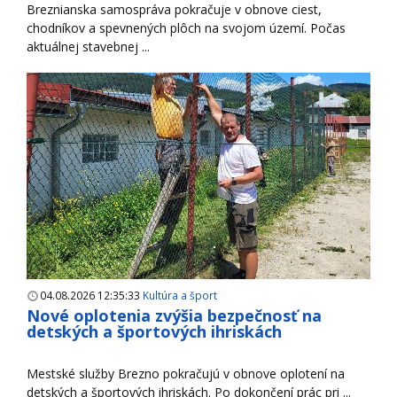
Breznianska samospráva pokračuje v obnove ciest,
chodníkov a spevnených plôch na svojom území. Počas
aktuálnej stavebnej ...
04.08.2026 12:35:33
Kultúra a šport
Nové oplotenia zvýšia bezpečnosť na
detských a športových ihriskách
Mestské služby Brezno pokračujú v obnove oplotení na
detských a športových ihriskách. Po dokončení prác pri ...