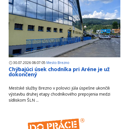
30.07.2026 08:07:05
Mesto Brezno
Chýbajúci úsek chodníka pri Aréne je už
dokončený
Mestské služby Brezno v polovici júla úspešne ukončili
výstavbu druhej etapy chodníkového prepojenia medzi
sídliskom ŠLN ...