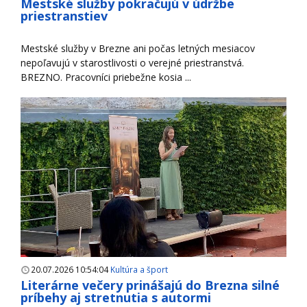
Mestské služby pokračujú v údržbe
priestranstiev
Mestské služby v Brezne ani počas letných mesiacov
nepoľavujú v starostlivosti o verejné priestranstvá.
BREZNO. Pracovníci priebežne kosia ...
20.07.2026 10:54:04
Kultúra a šport
Literárne večery prinášajú do Brezna silné
príbehy aj stretnutia s autormi