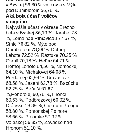
v Bystrej 59,30 % voličov a v Mýte
pod Ďumbierom 56,76 %.
Aká bola účasť voličov
v regióne
Najvyššia účasť v okrese Brezno
bola v Bystrej 86,19 %, Jarabej 78
%, Lome nad Rimavicou 77,67 %,
Sihle 76,82 %, Mýte pod
Ďumbierom 73,39 %, Dolnej
Lehote 72,52 %, Ráztoke 70,25 %,
Osrblí 70,18 %, Heľpe 64,71 %,
Hornej Lehote 64,56 %, Nemeckej
64,10 %, Michalovej 64,08 %,
Predajnej 63,99 %, Braväcove
63,58 %, Jasení 62,73 %, Bacúchu
62,25 %, Beňuši 61,67
%,Pohorelej 60,76 %, Hronci
60,63 %, Podbrezovej 60,02 %,
Drábsku 59,39 %, Čiernom Balogu
58,80 %, Pohronskej Polhore
58,66 %, Polomke 57,92 %,
Valaskej 56,85 %, Závadke nad
Hronom 51,10 %.