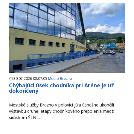
30.07.2026 08:07:05
Mesto Brezno
Chýbajúci úsek chodníka pri Aréne je už
dokončený
Mestské služby Brezno v polovici júla úspešne ukončili
výstavbu druhej etapy chodníkového prepojenia medzi
sídliskom ŠLN ...