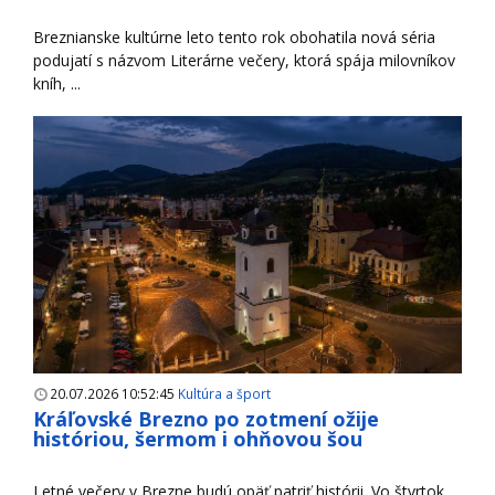
Breznianske kultúrne leto tento rok obohatila nová séria
podujatí s názvom Literárne večery, ktorá spája milovníkov
kníh, ...
20.07.2026 10:52:45
Kultúra a šport
Kráľovské Brezno po zotmení ožije
históriou, šermom i ohňovou šou
Letné večery v Brezne budú opäť patriť histórii. Vo štvrtok