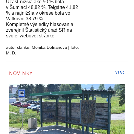
Účasť nižšia ako 50 % bola
v Šumiaci 48,82 %, Telgárte 41,82
% a najnižšia v okrese bola vo
Vaľkovni 38,79 %.
Kompletné výsledky hlasovania
zverejnil Štatistický úrad SR na
svojej webovej stránke.
autor
článku: Monika Dolňanová | foto:
M. D.
NOVINKY
VIAC