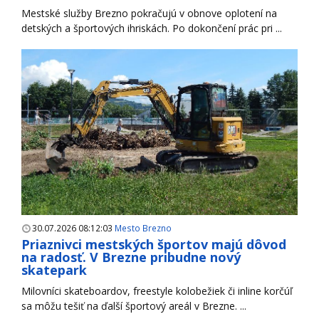
Mestské služby Brezno pokračujú v obnove oplotení na
detských a športových ihriskách. Po dokončení prác pri ...
30.07.2026 08:12:03
Mesto Brezno
Priaznivci mestských športov majú dôvod
na radosť. V Brezne pribudne nový
skatepark
Milovníci skateboardov, freestyle kolobežiek či inline korčúľ
sa môžu tešiť na ďalší športový areál v Brezne. ...