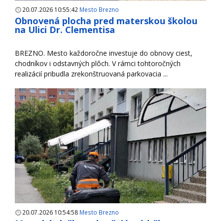
20.07.2026 10:55:42
Mesto Brezno
Obnovená plocha pred materskou školou
na Ulici Dr. Clementisa
BREZNO. Mesto každoročne investuje do obnovy ciest,
chodníkov i odstavných plôch. V rámci tohtoročných
realizácií pribudla zrekonštruovaná parkovacia ...
20.07.2026 10:54:58
Mesto Brezno