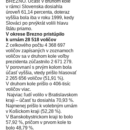
BREZNO. Účasť v druhom kole
v rámci Slovenska dosiahla
úroveň 61,14 percenta, doteraz
vyššia bola iba v roku 1999, kedy
Slováci po prvýkrát volili hlavu
štátu priamo.
V okrese Brezno pristúpilo
k urnám 28 518 voličov
Z celkového počtu 4 368 697
voličov zapísaných v zoznamoch
voličov sa v druhom kole voľby
prezidenta zúčastnilo 2 671 279.
V porovnaní s prvým kolom bola
účasť vyššia, vtedy prišlo hlasovať
2 265 656 voličov (51,91 %).
V druhom kole prišlo o 406-tisíc
voličov viac.
Najviac ľudí volilo v Bratislavskom
kraji – účasť tu dosiahla 70,93 %.
Najmenej prišlo k volebným urnám
v Košickom kraji (52,28 %).
V Banskobystrickom kraji to bolo
57,92 %, pričom v prvom kole to
bolo 48,79 %.