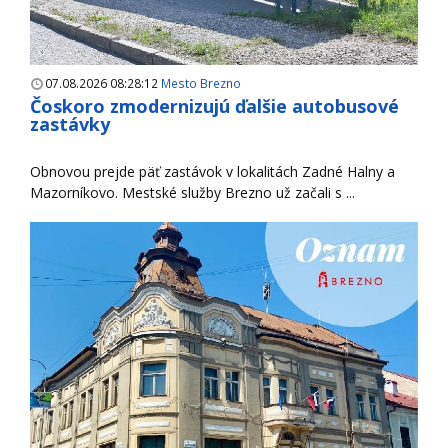
07.08.2026 08:28:12
Mesto Brezno
Čoskoro zmodernizujú ďalšie autobusové
zastávky
Obnovou prejde päť zastávok v lokalitách Zadné Halny a
Mazorníkovo. Mestské služby Brezno už začali s ...