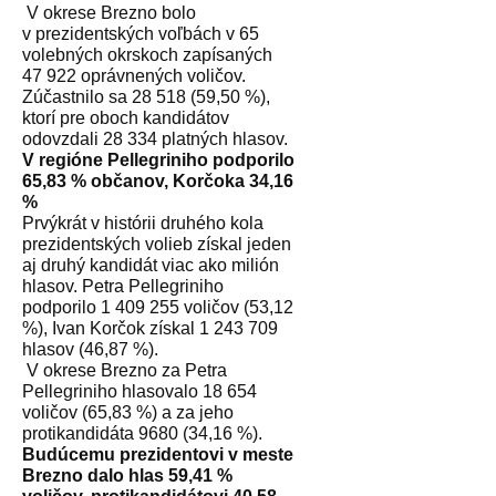
V okrese Brezno bolo
v prezidentských voľbách v 65
volebných okrskoch zapísaných
47 922 oprávnených voličov.
Zúčastnilo sa 28 518 (59,50 %),
ktorí pre oboch kandidátov
odovzdali 28 334 platných hlasov.
V regióne Pellegriniho podporilo
65,83 % občanov, Korčoka 34,16
%
Prvýkrát v histórii druhého kola
prezidentských volieb získal jeden
aj druhý kandidát viac ako milión
hlasov. Petra Pellegriniho
podporilo 1 409 255 voličov (53,12
%), Ivan Korčok získal 1 243 709
hlasov (46,87 %).
V okrese Brezno za Petra
Pellegriniho hlasovalo 18 654
voličov (65,83 %) a za jeho
protikandidáta 9680 (34,16 %).
Budúcemu prezidentovi v meste
Brezno dalo hlas 59,41 %