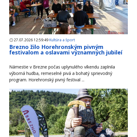
27.07.2026 12:59:49
Kultúra a šport
Brezno žilo Horehronským pivným
festivalom a oslavami významných jubileí
Námestie v Brezne počas uplynulého víkendu zaplnila
výborná hudba, remeselné pivá a bohatý sprievodný
program. Horehronský pivný festival ...