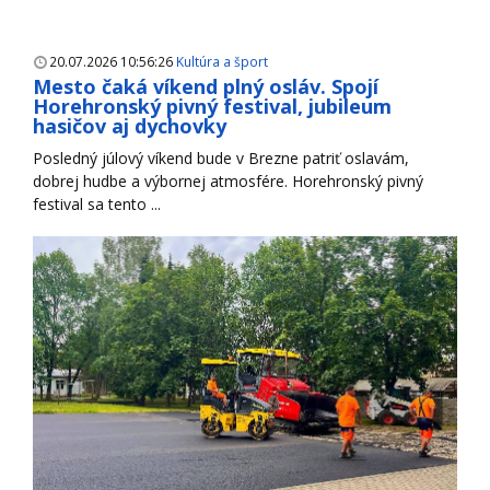
20.07.2026 10:56:26
Kultúra a šport
Mesto čaká víkend plný osláv. Spojí
Horehronský pivný festival, jubileum
hasičov aj dychovky
Posledný júlový víkend bude v Brezne patriť oslavám,
dobrej hudbe a výbornej atmosfére. Horehronský pivný
festival sa tento ...