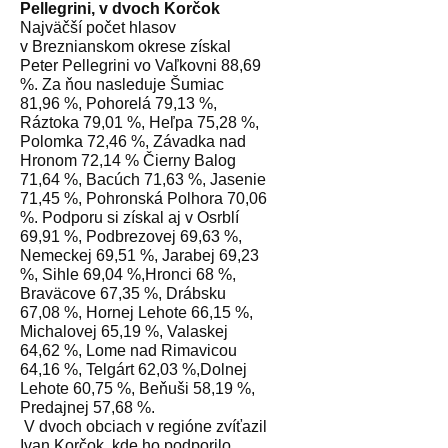
Pellegrini, v dvoch Korčok
Najväčší počet hlasov
v Breznianskom okrese získal
Peter Pellegrini vo Vaľkovni 88,69
%. Za ňou nasleduje Šumiac
81,96 %, Pohorelá 79,13 %,
Ráztoka 79,01 %, Heľpa 75,28 %,
Polomka 72,46 %, Závadka nad
Hronom 72,14 % Čierny Balog
71,64 %, Bacúch 71,63 %, Jasenie
71,45 %, Pohronská Polhora 70,06
%. Podporu si získal aj v Osrblí
69,91 %, Podbrezovej 69,63 %,
Nemeckej 69,51 %, Jarabej 69,23
%, Sihle 69,04 %,Hronci 68 %,
Braväcove 67,35 %, Drábsku
67,08 %, Hornej Lehote 66,15 %,
Michalovej 65,19 %, Valaskej
64,62 %, Lome nad Rimavicou
64,16 %, Telgárt 62,03 %,Dolnej
Lehote 60,75 %, Beňuši 58,19 %,
Predajnej 57,68 %.
V dvoch obciach v regióne zvíťazil
Ivan Korčok, kde ho podporilo