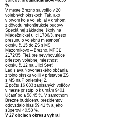
voličov, protikandidátovi 40,58
%
V meste Brezno sa volilo v 20
volebných okrskoch. Tak, ako
v prvom kole volieb, aj v druhom,
z dôvodu rekonštrukcie budovy
Špeciálnej základnej školy na
Mládežníckej ulici 1786/3, mesto
presunulo volebnú miestnosť
okrsku č. 15 do ZŠ s MŠ
Mazorníkovo – Brezno, MPČĽ
2172/35. Tiež pre nevyhovujúce
priestory volebnej miestnosti
okrsku č. 12 na Ulici Štvrť
Ladislava Novomeského občania
z tohto okrsku volili v prístavbe ZŠ
s MŠ na Pionierskej 2.
Z počtu 16 083 zapísaných voličov
v meste pristúpilo k urnám 9401.
Účasť bola 58,45 %. V samotnom
Brezne budúcemu prezidentovi
odovzdalo hlas 59,41 % a jeho
súperovi 40,58 %.
V 27 obciach okresu vyhral