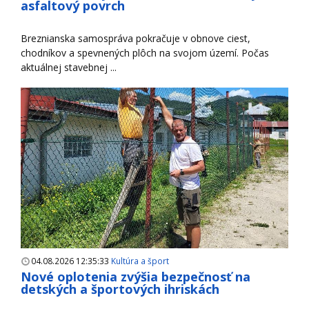
asfaltový povrch
Breznianska samospráva pokračuje v obnove ciest,
chodníkov a spevnených plôch na svojom území. Počas
aktuálnej stavebnej ...
04.08.2026 12:35:33
Kultúra a šport
Nové oplotenia zvýšia bezpečnosť na
detských a športových ihriskách