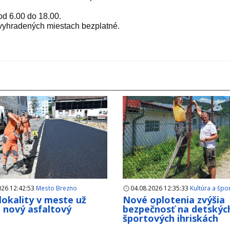
 od 6.00 do 18.00.
 vyhradených miestach bezplatné.
026 12:42:53
Mesto Brezno
04.08.2026 12:35:33
Kultúra a špo
 lokality v meste už
Nové oplotenia zvýšia
i nový asfaltový
bezpečnosť na detskýc
h
športových ihriskách