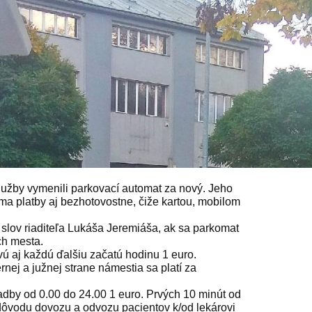
lužby vymenili parkovací automat za nový. Jeho
ma platby aj bezhotovostne, čiže kartou, mobilom
slov riaditeľa Lukáša Jeremiáša, ak sa parkomat
ch mesta.
vú aj každú ďalšiu začatú hodinu 1 euro.
nej a južnej strane námestia sa platí za
adby od 0.00 do 24.00 1 euro. Prvých 10 minút od
 dôvodu dovozu a odvozu pacientov k/od lekárovi