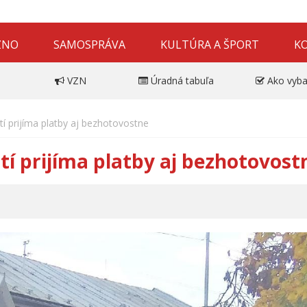
ZNO
SAMOSPRÁVA
KULTÚRA A ŠPORT
K
VZN
Úradná tabuľa
Ako vyba
 prijíma platby aj bezhotovostne
 prijíma platby aj bezhotovos