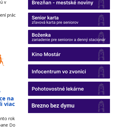
ú v
ení prác
o
ce na
i viac
nto rok
mpane Do