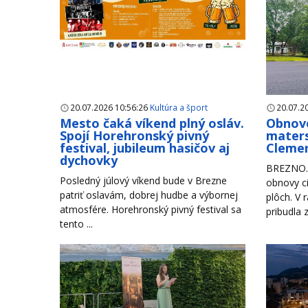
20.07.2026 10:56:26
Kultúra a šport
20.07.2
Mesto čaká víkend plný osláv.
Obnove
Spojí Horehronský pivný
maters
festival, jubileum hasičov aj
Clemen
dychovky
BREZNO. 
Posledný júlový víkend bude v Brezne
obnovy ci
patriť oslavám, dobrej hudbe a výbornej
plôch. V 
atmosfére. Horehronský pivný festival sa
pribudla 
tento ...