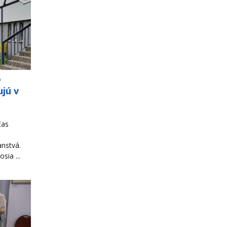
o
jú v
čas
ranstvá.
sia ...