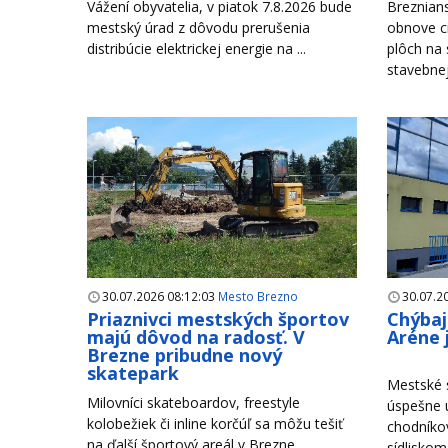
Vážení obyvatelia, v piatok 7.8.2026 bude
Breznian
mestský úrad z dôvodu prerušenia
obnove c
distribúcie elektrickej energie na ...
plôch na
stavebnej 
30.07.2026 08:12:03
Mesto Brezno
30.07.2
Priaznivci mestských športov
Chýbaj
majú dôvod na radosť. V
Aréne 
Brezne pribudne nový
skatepark
Mestské s
Milovníci skateboardov, freestyle
úspešne u
kolobežiek či inline korčúľ sa môžu tešiť
chodníko
na ďalší športový areál v Brezne. ...
sídliskom