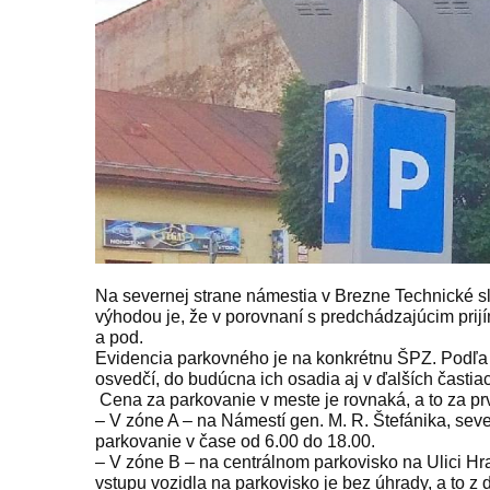
Na severnej strane námestia v Brezne Technické s
výhodou je, že v porovnaní s predchádzajúcim prijí
a pod.
Evidencia parkovného je na konkrétnu ŠPZ. Podľa 
osvedčí, do budúcna ich osadia aj v ďalších častia
Cena za parkovanie v meste je rovnaká, a to za pr
– V zóne A – na Námestí gen. M. R. Štefánika, sever
parkovanie v čase od 6.00 do 18.00.
– V zóne B – na centrálnom parkovisko na Ulici Hr
vstupu vozidla na parkovisko je bez úhrady, a to z