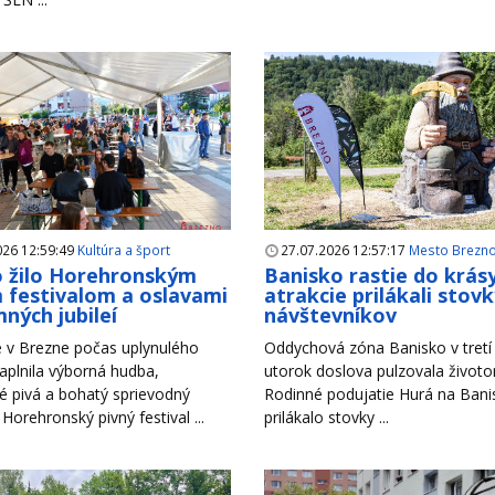
026 12:59:49
Kultúra a šport
27.07.2026 12:57:17
Mesto Brezn
 žilo Horehronským
Banisko rastie do krás
 festivalom a oslavami
atrakcie prilákali stov
ných jubileí
návštevníkov
 v Brezne počas uplynulého
Oddychová zóna Banisko v tretí 
aplnila výborná hudba,
utorok doslova pulzovala život
é pivá a bohatý sprievodný
Rodinné podujatie Hurá na Bani
Horehronský pivný festival ...
prilákalo stovky ...