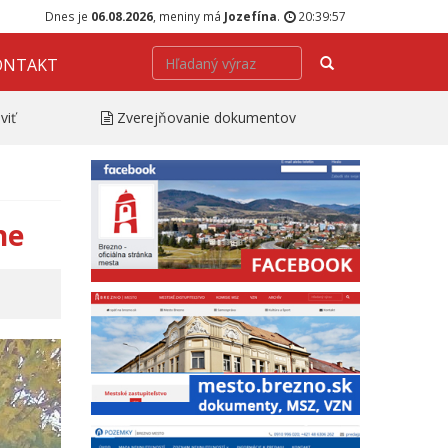
Dnes je
06.08.2026
, meniny má
Jozefína
.
20:39:58
Hľadať
ONTAKT
viť
Zverejňovanie dokumentov
tne