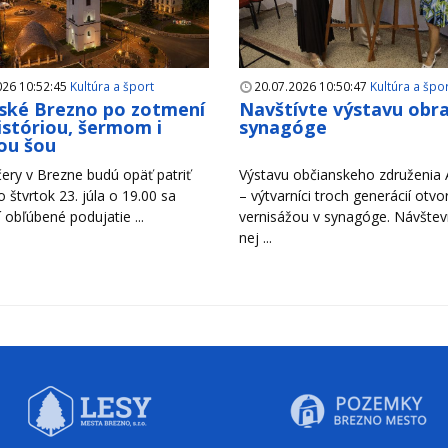
026 10:52:45
Kultúra a šport
20.07.2026 10:50:47
Kultúra a špo
ské Brezno po zotmení
Navštívte výstavu obr
históriou, šermom i
synagóge
ou šou
ery v Brezne budú opäť patriť
Výstavu občianskeho združenia A
Vo štvrtok 23. júla o 19.00 sa
– výtvarníci troch generácií otvori
 obľúbené podujatie ...
vernisážou v synagóge. Návštevn
nej ...