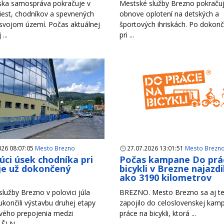
ska samospráva pokračuje v
Mestské služby Brezno pokračuj
iest, chodníkov a spevnených
obnove oplotení na detských a
 svojom území. Počas aktuálnej
športových ihriskách. Po dokonč
...
pri ...
026 08:07:05
Mesto Brezno
27.07.2026 13:01:51
Mesto Brezn
úci úsek chodníka pri
Počas kampane Do prá
je už dokončený
bicykli v Brezne najazdil
ako 3190 kilometrov
lužby Brezno v polovici júla
BREZNO. Mesto Brezno sa aj te
končili výstavbu druhej etapy
zapojilo do celoslovenskej ka
vého prepojenia medzi
práce na bicykli, ktorá ...
 ŠLN ...