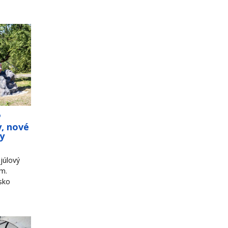
o
y, nové
ky
júlový
om.
sko