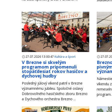
27.07.2026 13:00:47
Kultúra a šport
27.07.2
V Brezne si skvelým
Brezno
programom pripomenuli
pivným
stopäťdesiat rokov hasičov a
význam
dychovej hudby
Námestie
Posledný júlový víkend patril v Brezne
víkendu z
významnému jubileu. Spoločné oslavy
remeseln
Dobrovoľného hasičského zboru Brezno
program. 
a Dychového orchestra Brezno ...