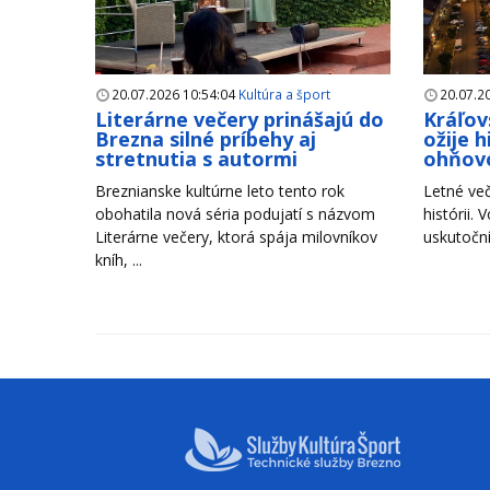
20.07.2026 10:54:04
Kultúra a šport
20.07.2
Literárne večery prinášajú do
Kráľov
Brezna silné príbehy aj
ožije 
stretnutia s autormi
ohňov
Breznianske kultúrne leto tento rok
Letné več
obohatila nová séria podujatí s názvom
histórii. 
Literárne večery, ktorá spája milovníkov
uskutoční
kníh, ...