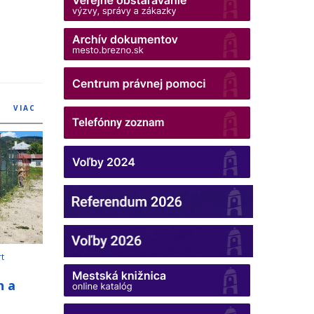
VIAC
rt
h a