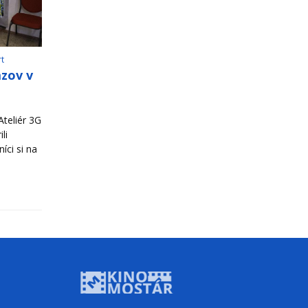
rt
azov v
teliér 3G
li
íci si na