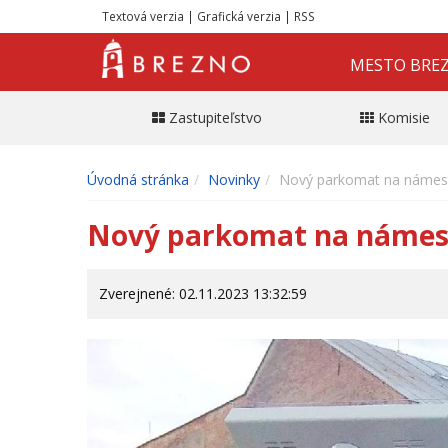
Textová verzia
|
Grafická verzia
|
RSS
MESTO BRE
Zastupiteľstvo
Komisie
Úvodná stránka
Novinky
Nový parkomat na námestí
Nový parkomat na námestí
Zverejnené: 02.11.2023 13:32:59