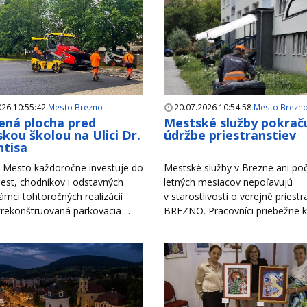
026 10:55:42
Mesto Brezno
20.07.2026 10:54:58
Mesto Brezn
ná plocha pred
Mestské služby pokraču
kou školou na Ulici Dr.
údržbe priestranstiev
tisa
Mesto každoročne investuje do
Mestské služby v Brezne ani po
est, chodníkov i odstavných
letných mesiacov nepoľavujú
rámci tohtoročných realizácií
v starostlivosti o verejné priest
zrekonštruovaná parkovacia ...
BREZNO. Pracovníci priebežne ko