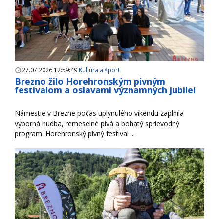
27.07.2026 12:59:49
Kultúra a šport
Brezno žilo Horehronským pivným
festivalom a oslavami významných jubileí
Námestie v Brezne počas uplynulého víkendu zaplnila
výborná hudba, remeselné pivá a bohatý sprievodný
program. Horehronský pivný festival ...