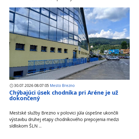
30.07.2026 08:07:05
Mesto Brezno
Chýbajúci úsek chodníka pri Aréne je už
dokončený
Mestské služby Brezno v polovici júla úspešne ukončili
výstavbu druhej etapy chodníkového prepojenia medzi
sídliskom ŠLN ...