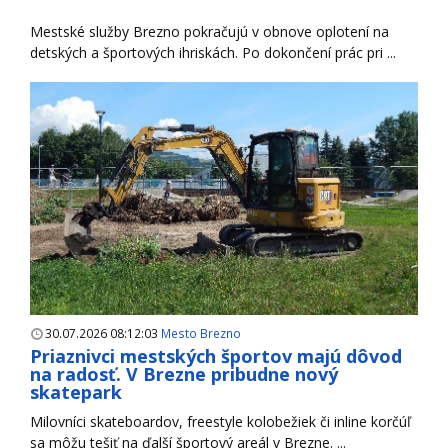
Mestské služby Brezno pokračujú v obnove oplotení na
detských a športových ihriskách. Po dokončení prác pri ...
30.07.2026 08:12:03
Mesto Brezno
Priaznivci mestských športov majú dôvod
na radosť. V Brezne pribudne nový
skatepark
Milovníci skateboardov, freestyle kolobežiek či inline korčúľ
sa môžu tešiť na ďalší športový areál v Brezne. ...