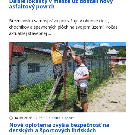
Ďalšie lokality v meste už dostali nový
asfaltový povrch
Breznianska samospráva pokračuje v obnove ciest,
chodníkov a spevnených plôch na svojom území. Počas
aktuálnej stavebnej ...
04.08.2026 12:35:33
Kultúra a šport
Nové oplotenia zvýšia bezpečnosť na
detských a športových ihriskách