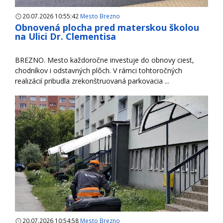
20.07.2026 10:55:42
Mesto Brezno
Obnovená plocha pred materskou školou
na Ulici Dr. Clementisa
BREZNO. Mesto každoročne investuje do obnovy ciest,
chodníkov i odstavných plôch. V rámci tohtoročných
realizácií pribudla zrekonštruovaná parkovacia ...
20.07.2026 10:54:58
Mesto Brezno