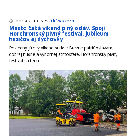
20.07.2026 10:56:26
Kultúra a šport
Mesto čaká víkend plný osláv. Spojí
Horehronský pivný festival, jubileum
hasičov aj dychovky
Posledný júlový víkend bude v Brezne patriť oslavám,
dobrej hudbe a výbornej atmosfére. Horehronský pivný
festival sa tento ...