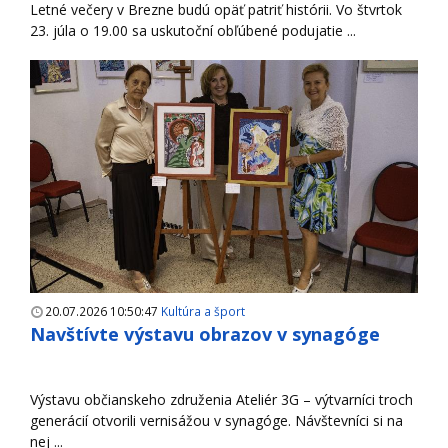
Letné večery v Brezne budú opäť patriť histórii. Vo štvrtok
23. júla o 19.00 sa uskutoční obľúbené podujatie ...
20.07.2026 10:50:47
Kultúra a šport
Navštívte výstavu obrazov v synagóge
Výstavu občianskeho združenia Ateliér 3G – výtvarníci troch
generácií otvorili vernisážou v synagóge. Návštevníci si na
nej ...