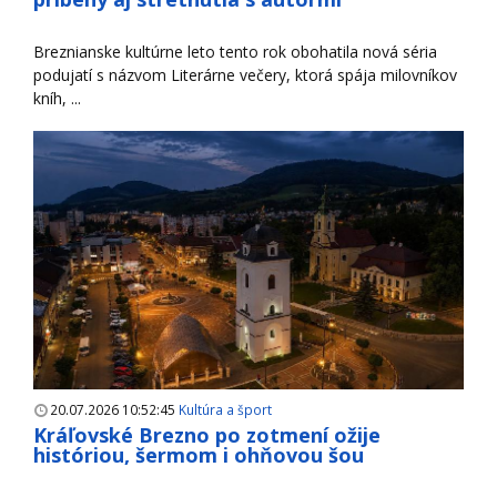
Breznianske kultúrne leto tento rok obohatila nová séria
podujatí s názvom Literárne večery, ktorá spája milovníkov
kníh, ...
20.07.2026 10:52:45
Kultúra a šport
Kráľovské Brezno po zotmení ožije
históriou, šermom i ohňovou šou