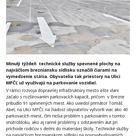
Minulý týždeň technické služby spevnené plochy na
najväčšom brezniansku sídlisku označili čiarami na
vymedzenie státia. Obyvatelia tak priestory na Ulici
MPČĽ už využívajú na parkovanie vozidiel.
V rámci rozvoja dopravnej infraštruktúry mesto ešte vlani
začalo s rozširovaním parkovacích kapacít, pričom v Brezne
pribudlo 91 spevnených miest. Ako uviedol primátor Tomáš
Abel, na Ulici MPČĽ na žiadosť obyvateľov vytvorili viac ako 40
parkovacích miest, čím riešia problém s parkovaním v tomto
vnútrobloku, ako aj ranné problémy s odstavením áut pri
príchode rodičov s deťmi do materskej školy. Technické služby
na najväčšom breznianskom sídlisku na novovybudovaných