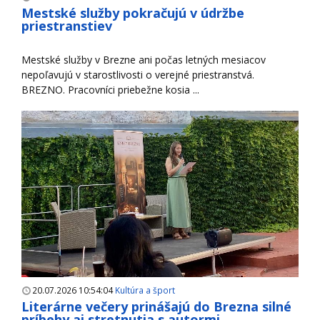
Mestské služby pokračujú v údržbe
priestranstiev
Mestské služby v Brezne ani počas letných mesiacov
nepoľavujú v starostlivosti o verejné priestranstvá.
BREZNO. Pracovníci priebežne kosia ...
20.07.2026 10:54:04
Kultúra a šport
Literárne večery prinášajú do Brezna silné
príbehy aj stretnutia s autormi