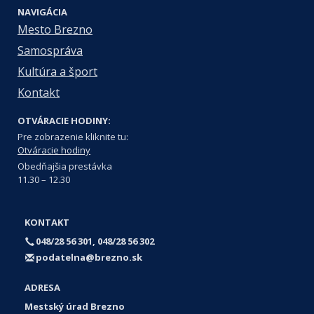
NAVIGÁCIA
Mesto Brezno
Samospráva
Kultúra a šport
Kontakt
OTVÁRACIE HODINY:
Pre zobrazenie kliknite tu:
Otváracie hodiny
Obedňajšia prestávka
11.30 – 12.30
KONTAKT
048/28 56 301, 048/28 56 302
podatelna@brezno.sk
ADRESA
Mestský úrad Brezno