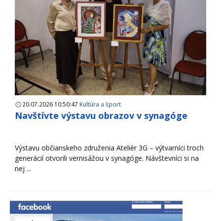
20.07.2026 10:50:47
Kultúra a šport
Navštívte výstavu obrazov v synagóge
Výstavu občianskeho združenia Ateliér 3G – výtvarníci troch
generácií otvorili vernisážou v synagóge. Návštevníci si na
nej ...