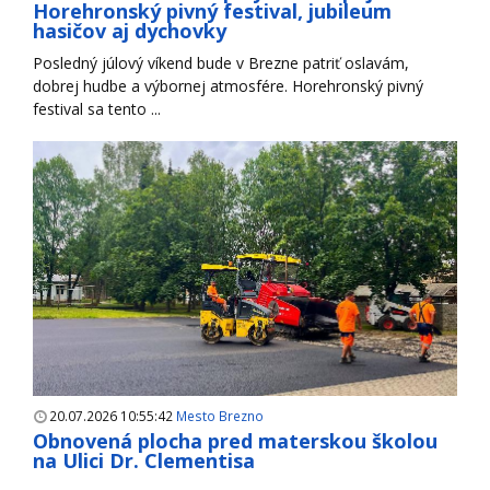
Horehronský pivný festival, jubileum
hasičov aj dychovky
Posledný júlový víkend bude v Brezne patriť oslavám,
dobrej hudbe a výbornej atmosfére. Horehronský pivný
festival sa tento ...
20.07.2026 10:55:42
Mesto Brezno
Obnovená plocha pred materskou školou
na Ulici Dr. Clementisa