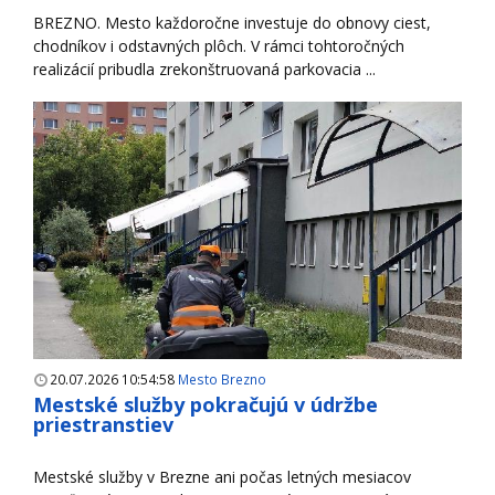
BREZNO. Mesto každoročne investuje do obnovy ciest,
chodníkov i odstavných plôch. V rámci tohtoročných
realizácií pribudla zrekonštruovaná parkovacia ...
20.07.2026 10:54:58
Mesto Brezno
Mestské služby pokračujú v údržbe
priestranstiev
Mestské služby v Brezne ani počas letných mesiacov