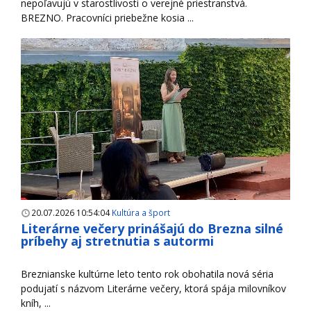
nepoľavujú v starostlivosti o verejné priestranstvá.
BREZNO. Pracovníci priebežne kosia ...
20.07.2026 10:54:04
Kultúra a šport
Literárne večery prinášajú do Brezna silné
príbehy aj stretnutia s autormi
Breznianske kultúrne leto tento rok obohatila nová séria
podujatí s názvom Literárne večery, ktorá spája milovníkov
kníh, ...