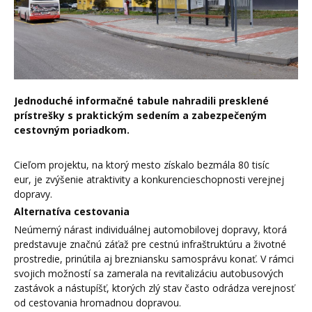
Jednoduché informačné tabule nahradili presklené
prístrešky s praktickým sedením a zabezpečeným
cestovným poriadkom.
Cieľom projektu, na ktorý mesto získalo bezmála 80 tisíc
eur, je zvýšenie atraktivity a konkurencieschopnosti verejnej
dopravy.
Alternatíva cestovania
Neúmerný nárast individuálnej automobilovej dopravy, ktorá
predstavuje značnú záťaž pre cestnú infraštruktúru a životné
prostredie, prinútila aj brezniansku samosprávu konať. V rámci
svojich možností sa zamerala na revitalizáciu autobusových
zastávok a nástupíšť, ktorých zlý stav často odrádza verejnosť
od cestovania hromadnou dopravou.