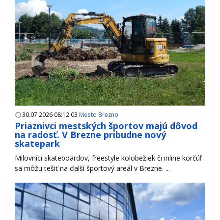
30.07.2026 08:12:03
Mesto Brezno
Priaznivci mestských športov majú dôvod
na radosť. V Brezne pribudne nový
skatepark
Milovníci skateboardov, freestyle kolobežiek či inline korčúľ
sa môžu tešiť na ďalší športový areál v Brezne. ...