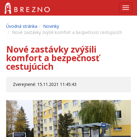
Navig
Úvodná stránka
Novinky
Nové zastávky zvýšili komfort a bezpečnosť cestujúcich
Nové zastávky zvýšili
komfort a bezpečnosť
cestujúcich
Zverejnené: 15.11.2021 11:45:43