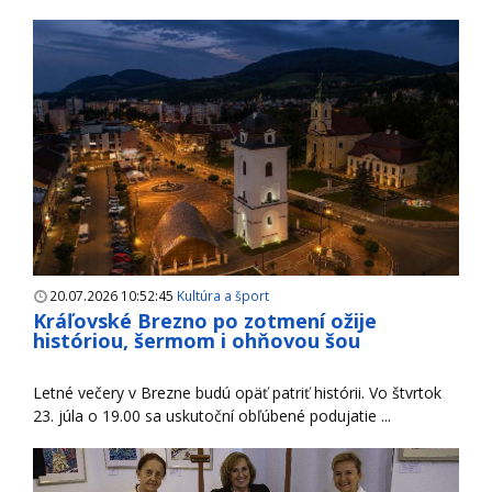
20.07.2026 10:52:45
Kultúra a šport
Kráľovské Brezno po zotmení ožije
históriou, šermom i ohňovou šou
Letné večery v Brezne budú opäť patriť histórii. Vo štvrtok
23. júla o 19.00 sa uskutoční obľúbené podujatie ...