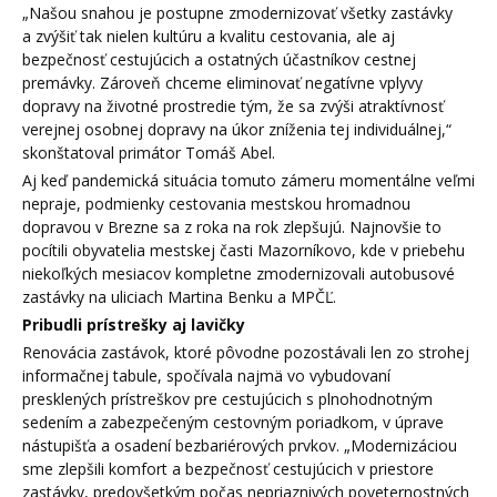
„Našou snahou je postupne zmodernizovať všetky zastávky
a zvýšiť tak nielen kultúru a kvalitu cestovania, ale aj
bezpečnosť cestujúcich a ostatných účastníkov cestnej
premávky. Zároveň chceme eliminovať negatívne vplyvy
dopravy na životné prostredie tým, že sa zvýši atraktívnosť
verejnej osobnej dopravy na úkor zníženia tej individuálnej,“
skonštatoval primátor Tomáš Abel.
Aj keď pandemická situácia tomuto zámeru momentálne veľmi
nepraje, podmienky cestovania mestskou hromadnou
dopravou v Brezne sa z roka na rok zlepšujú. Najnovšie to
pocítili obyvatelia mestskej časti Mazorníkovo, kde v priebehu
niekoľkých mesiacov kompletne zmodernizovali autobusové
zastávky
na uliciach Martina Benku a MPČĽ.
Pribudli prístrešky aj lavičky
Renovácia zastávok, ktoré pôvodne pozostávali len zo strohej
informačnej tabule, spočívala najmä vo vybudovaní
presklených prístreškov pre cestujúcich s plnohodnotným
sedením a zabezpečeným cestovným poriadkom, v úprave
nástupišťa a osadení bezbariérových prvkov.
„Modernizáciou
sme zlepšili komfort a bezpečnosť cestujúcich v priestore
zastávky, predovšetkým počas nepriaznivých poveternostných