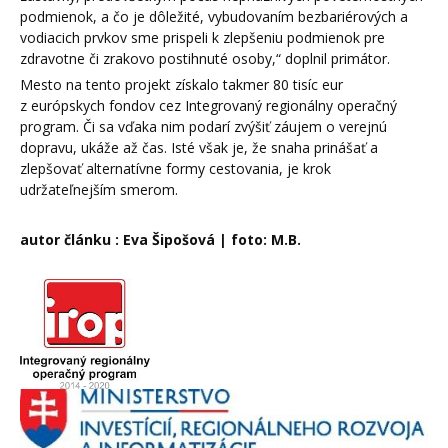
podmienok, a čo je dôležité, vybudovaním bezbariérových a
vodiacich prvkov sme prispeli k zlepšeniu podmienok pre
zdravotne či zrakovo postihnuté osoby,“ doplnil primátor.
Mesto na tento projekt získalo takmer 80 tisíc eur
z európskych fondov cez Integrovaný regionálny operačný
program. Či sa vďaka nim podarí zvýšiť záujem o verejnú
dopravu, ukáže až čas. Isté však je, že snaha prinášať a
zlepšovať alternatívne formy cestovania, je krok
udržateľnejším smerom.
autor článku : Eva Šipošová | foto: M.B.