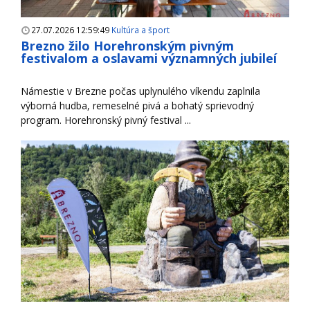
27.07.2026 12:59:49
Kultúra a šport
Brezno žilo Horehronským pivným
festivalom a oslavami významných jubileí
Námestie v Brezne počas uplynulého víkendu zaplnila
výborná hudba, remeselné pivá a bohatý sprievodný
program. Horehronský pivný festival ...