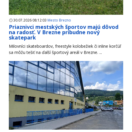
30.07.2026 08:12:03
Mesto Brezno
Priaznivci mestských športov majú dôvod
na radosť. V Brezne pribudne nový
skatepark
Milovníci skateboardov, freestyle kolobežiek či inline korčúľ
sa môžu tešiť na ďalší športový areál v Brezne. ...