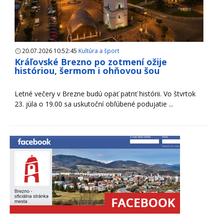
20.07.2026 10:52:45
Kultúra a šport
Kráľovské Brezno po zotmení ožije
históriou, šermom i ohňovou šou
Letné večery v Brezne budú opäť patriť histórii. Vo štvrtok
23. júla o 19.00 sa uskutoční obľúbené podujatie ...