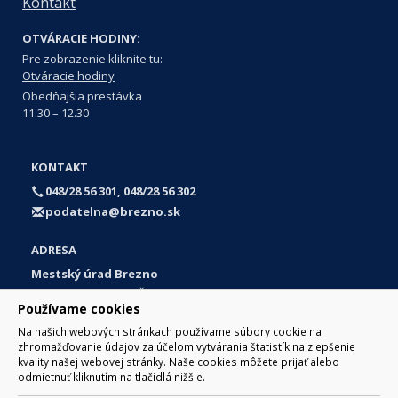
Kontakt
OTVÁRACIE HODINY:
Pre zobrazenie kliknite tu:
Otváracie hodiny
Obedňajšia prestávka
11.30 – 12.30
KONTAKT
048/28 56 301, 048/28 56 302
podatelna@brezno.sk
ADRESA
Mestský úrad Brezno
Námestie gen. M. R. Štefánika 1
Používame cookies
977 01 Brezno
Na našich webových stránkach používame súbory cookie na
Slovakia (Slovak Republic)
zhromažďovanie údajov za účelom vytvárania štatistík na zlepšenie
kvality našej webovej stránky. Naše cookies môžete prijať alebo
odmietnuť kliknutím na tlačidlá nižšie.