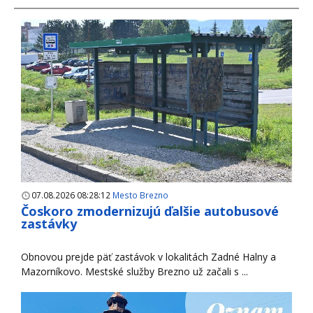
07.08.2026 08:28:12
Mesto Brezno
Čoskoro zmodernizujú ďalšie autobusové
zastávky
Obnovou prejde päť zastávok v lokalitách Zadné Halny a
Mazorníkovo. Mestské služby Brezno už začali s ...