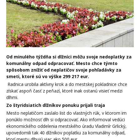
Od minulého týždňa si dlžníci môžu svoje nedoplatky za
komunálny odpad odpracovať. Mesto chce týmto
spôsobom znížiť od neplatičov svoje pohľadávky za
smeti, ktoré sú vo výške 299 217 eur.
Radnica urobila aktívny krok a do mestskej pokladnice chce
získať aspoň časť z peňazí, ktoré inak ostanú visieť medzi
dlhmi.
Zo štyridsiatich dlžníkov ponuku prijali traja
Mesto neplatičom zaslalo list do vlastných rúk, v ktorom im
ponúklo možnosť dlh si odpracovať. Ako informoval vedúci
ekonomického oddelenia mestského úradu Vladimír Grlický,
upovedomili tak 40 dlžníkov poplatku za komunálny odpad,
ktorí mestu dlhujú viac ako 500 eur.