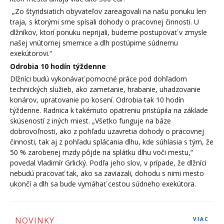
„Zo štyridsiatich obyvateľov zareagovali na našu ponuku len
traja, s ktorými sme spísali dohody o pracovnej činnosti. U
dlžníkov, ktorí ponuku neprijali, budeme postupovať v zmysle
našej vnútornej smernice a dlh postúpime súdnemu
exekútorovi.“
Odrobia 10 hodín týždenne
Dlžníci budú vykonávať pomocné práce pod dohľadom
technických služieb, ako zametanie, hrabanie, uhadzovanie
konárov, upratovanie po kosení. Odrobia tak 10 hodín
týždenne. Radnica k takémuto opatreniu pristúpila na základe
skúseností z iných miest. „Všetko funguje na báze
dobrovoľnosti, ako z pohľadu uzavretia dohody o pracovnej
činnosti, tak aj z pohľadu splácania dlhu, kde súhlasia s tým, že
50 % zarobenej mzdy pôjde na splátku dlhu voči mestu,“
povedal Vladimír Grlický. Podľa jeho slov, v prípade, že dlžníci
nebudú pracovať tak, ako sa zaviazali, dohodu s nimi mesto
ukončí a dlh sa bude vymáhať cestou súdneho exekútora.
NOVINKY
VIAC