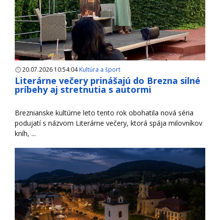
20.07.2026 10:54:04
Kultúra a šport
Literárne večery prinášajú do Brezna silné
príbehy aj stretnutia s autormi
Breznianske kultúrne leto tento rok obohatila nová séria
podujatí s názvom Literárne večery, ktorá spája milovníkov
kníh, ...