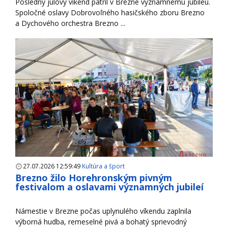
Posledný júlový víkend patril v Brezne významnému jubileu.
Spoločné oslavy Dobrovoľného hasičského zboru Brezno
a Dychového orchestra Brezno ...
27.07.2026 12:59:49
Kultúra a šport
Brezno žilo Horehronským pivným
festivalom a oslavami významných jubileí
Námestie v Brezne počas uplynulého víkendu zaplnila
výborná hudba, remeselné pivá a bohatý sprievodný