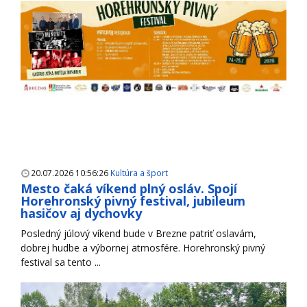
20.07.2026 10:56:26
Kultúra a šport
Mesto čaká víkend plný osláv. Spojí
Horehronský pivný festival, jubileum
hasičov aj dychovky
Posledný júlový víkend bude v Brezne patriť oslavám,
dobrej hudbe a výbornej atmosfére. Horehronský pivný
festival sa tento ...