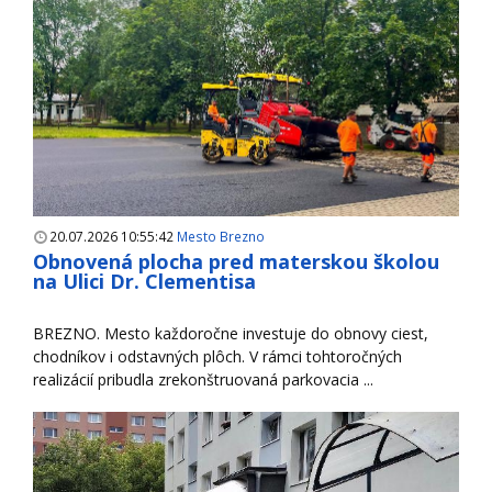
20.07.2026 10:55:42
Mesto Brezno
Obnovená plocha pred materskou školou
na Ulici Dr. Clementisa
BREZNO. Mesto každoročne investuje do obnovy ciest,
chodníkov i odstavných plôch. V rámci tohtoročných
realizácií pribudla zrekonštruovaná parkovacia ...