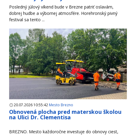
Posledný júlový víkend bude v Brezne patriť oslavám,
dobrej hudbe a výbornej atmosfére. Horehronský pivný
festival sa tento ...
20.07.2026 10:55:42
Mesto Brezno
Obnovená plocha pred materskou školou
na Ulici Dr. Clementisa
BREZNO. Mesto každoročne investuje do obnovy ciest,