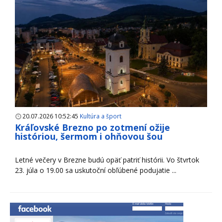
20.07.2026 10:52:45
Kultúra a šport
Kráľovské Brezno po zotmení ožije
históriou, šermom i ohňovou šou
Letné večery v Brezne budú opäť patriť histórii. Vo štvrtok
23. júla o 19.00 sa uskutoční obľúbené podujatie ...