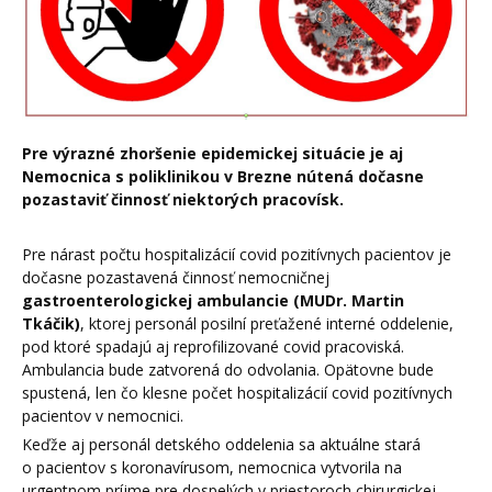
Pre výrazné zhoršenie epidemickej situácie je aj
Nemocnica s poliklinikou v Brezne nútená dočasne
pozastaviť činnosť niektorých pracovísk.
Pre nárast počtu hospitalizácií covid pozitívnych pacientov je
dočasne pozastavená činnosť nemocničnej
gastroenterologickej ambulancie (MUDr. Martin
Tkáčik)
, ktorej personál posilní preťažené interné oddelenie,
pod ktoré spadajú aj reprofilizované covid pracoviská.
Ambulancia bude zatvorená do odvolania. Opätovne bude
spustená, len čo klesne počet hospitalizácií covid pozitívnych
pacientov v nemocnici.
Keďže aj personál detského oddelenia sa aktuálne stará
o pacientov s koronavírusom, nemocnica vytvorila na
urgentnom príjme pre dospelých v priestoroch chirurgickej