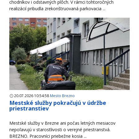
chodníkov i odstavných plôch. V rámci tohtoročných
realizácií pribudla zrekonštruovaná parkovacia ...
20.07.2026 10:54:58
Mesto Brezno
Mestské služby pokračujú v údržbe
priestranstiev
Mestské služby v Brezne ani počas letných mesiacov
nepoľavujú v starostlivosti o verejné priestranstvá.
BREZNO. Pracovníci priebežne kosia ...