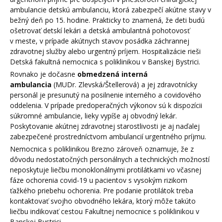
ambulancie detskú ambulanciu, ktorá zabezpečí akútne stavy v
bežný deň po 15. hodine. Prakticky to znamená, že deti budú
ošetrovať detskí lekári a detská ambulantná pohotovosť
v meste, v prípade akútnych stavov posádka záchrannej
zdravotnej služby alebo urgentný príjem. Hospitalizácie rieši
Detská fakultná nemocnica s poliklinikou v Banskej Bystrici.
Rovnako je dočasne
obmedzená interná
ambulancia
(MUDr. Zlevská/Štellerová) a jej zdravotnícky
personál je presunutý na posilnenie interného a covidového
oddelenia. V prípade predoperačných výkonov sú k dispozícii
súkromné ambulancie, lieky vypíše aj obvodný lekár.
Poskytovanie akútnej zdravotnej starostlivosti je aj naďalej
zabezpečené prostredníctvom ambulancií urgentného príjmu.
Nemocnica s poliklinikou Brezno zároveň oznamuje, že z
dôvodu nedostatočných personálnych a technických možností
neposkytuje liečbu monoklonálnymi protilátkami vo včasnej
fáze ochorenia covid-19 u pacientov s vysokým rizikom
ťažkého priebehu ochorenia. Pre podanie protilátok treba
kontaktovať svojho obvodného lekára, ktorý môže takúto
liečbu indikovať cestou Fakultnej nemocnice s poliklinikou v
Banskej Bystrici.