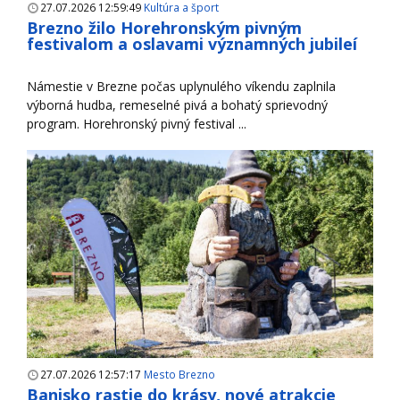
27.07.2026 12:59:49
Kultúra a šport
Brezno žilo Horehronským pivným
festivalom a oslavami významných jubileí
Námestie v Brezne počas uplynulého víkendu zaplnila
výborná hudba, remeselné pivá a bohatý sprievodný
program. Horehronský pivný festival ...
27.07.2026 12:57:17
Mesto Brezno
Banisko rastie do krásy, nové atrakcie