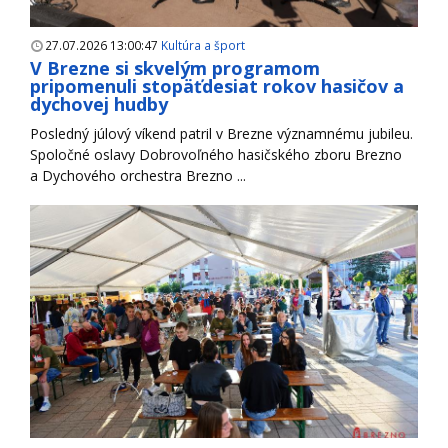
27.07.2026 13:00:47
Kultúra a šport
V Brezne si skvelým programom
pripomenuli stopäťdesiat rokov hasičov a
dychovej hudby
Posledný júlový víkend patril v Brezne významnému jubileu.
Spoločné oslavy Dobrovoľného hasičského zboru Brezno
a Dychového orchestra Brezno ...