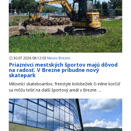
30.07.2026 08:12:03
Mesto Brezno
Priaznivci mestských športov majú dôvod
na radosť. V Brezne pribudne nový
skatepark
Milovníci skateboardov, freestyle kolobežiek či inline korčúľ
sa môžu tešiť na ďalší športový areál v Brezne. ...