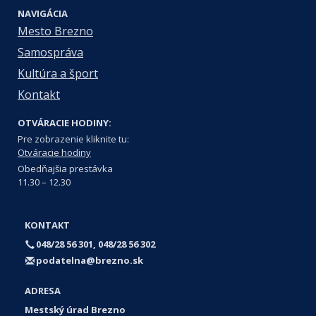
NAVIGÁCIA
Mesto Brezno
Samospráva
Kultúra a šport
Kontakt
OTVÁRACIE HODINY:
Pre zobrazenie kliknite tu:
Otváracie hodiny
Obedňajšia prestávka
11.30 – 12.30
KONTAKT
048/28 56 301, 048/28 56 302
podatelna@brezno.sk
ADRESA
Mestský úrad Brezno