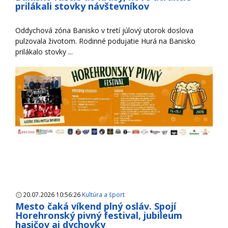
prilákali stovky návštevníkov
Oddychová zóna Banisko v tretí júlový utorok doslova
pulzovala životom. Rodinné podujatie Hurá na Banisko
prilákalo stovky ...
20.07.2026 10:56:26
Kultúra a šport
Mesto čaká víkend plný osláv. Spojí
Horehronský pivný festival, jubileum
hasičov aj dychovky