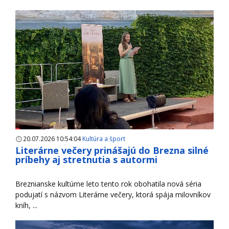
20.07.2026 10:54:04
Kultúra a šport
Literárne večery prinášajú do Brezna silné
príbehy aj stretnutia s autormi
Breznianske kultúrne leto tento rok obohatila nová séria
podujatí s názvom Literárne večery, ktorá spája milovníkov
kníh, ...