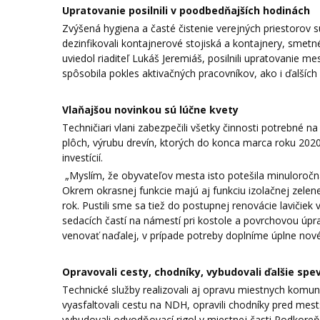
Upratovanie posilnili v poodbedňajších hodinách
Zvýšená hygiena a časté čistenie verejných priestorov sú
dezinfikovali kontajnerové stojiská a kontajnery, smetn
uviedol riaditeľ Lukáš Jeremiáš, posilnili upratovanie 
spôsobila pokles aktivačných pracovníkov, ako i ďalšíc
Vlaňajšou novinkou sú lúčne kvety
Techničiari vlani zabezpečili všetky činnosti potrebné 
plôch, výrubu drevín, ktorých do konca marca roku 2020
investícií.
„Myslím, že obyvateľov mesta isto potešila minuloročn
Okrem okrasnej funkcie majú aj funkciu izolačnej zele
rok. Pustili sme sa tiež do postupnej renovácie laviči
sedacích častí na námestí pri kostole a povrchovou úpra
venovať naďalej, v prípade potreby doplníme úplne nové
Opravovali cesty, chodníky, vybudovali ďalšie sp
Technické služby realizovali aj opravu miestnych komunik
vyasfaltovali cestu na NDH, opravili chodníky pred me
vybudovali odvodňovací rigol v miestnej časti Podkore