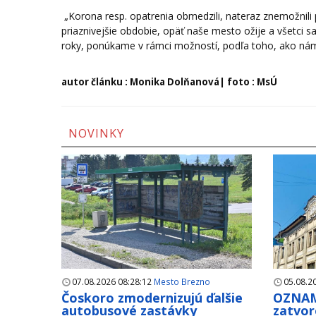
„Korona resp. opatrenia obmedzili, nateraz znemožnili 
priaznivejšie obdobie, opäť naše mesto ožije a všetci s
roky, ponúkame v rámci možností, podľa toho, ako nám
autor článku : Monika Dolňanová| foto : MsÚ
NOVINKY
07.08.2026 08:28:12
Mesto Brezno
05.08.2
Čoskoro zmodernizujú ďalšie
OZNAM
autobusové zastávky
zatvor