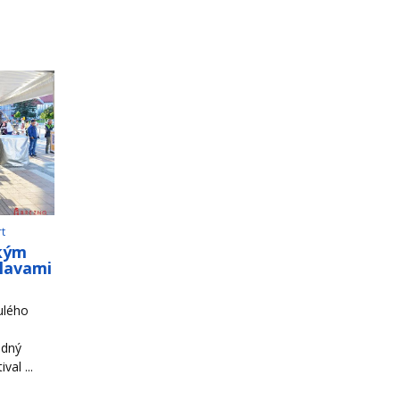
rt
ským
slavami
ulého
odný
al ...