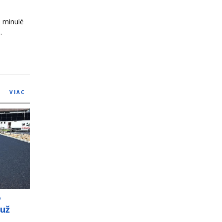
o minulé
.
VIAC
o
 už