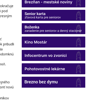
pokračuje
i pod
okresným
ť
 pribudli
Na
u odomknú
reň.
rejného
oriť novú
vníkov