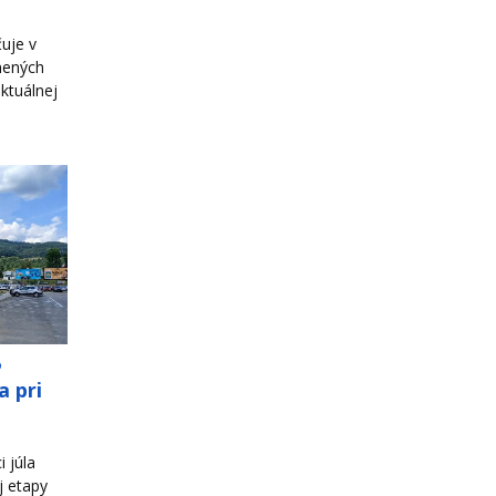
uje v
nených
ktuálnej
o
a pri
 júla
j etapy