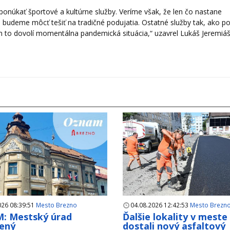
ponúkať športové a kultúrne služby. Veríme však, že len čo nastane
a budeme môcť tešiť na tradičné podujatia. Ostatné služby tak, ako p
 to dovolí momentálna pandemická situácia,“ uzavrel Lukáš Jeremiáš
026 08:39:51
Mesto Brezno
04.08.2026 12:42:53
Mesto Brezn
: Mestský úrad
Ďalšie lokality v meste
ený
dostali nový asfaltový