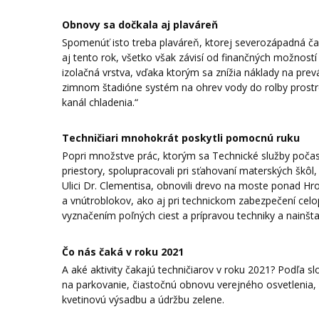
Obnovy sa dočkala aj plaváreň
Spomenúť isto treba plaváreň, ktorej severozápadná ča
aj tento rok, všetko však závisí od finančných možností
izolačná vrstva, vďaka ktorým sa znížia náklady na prevád
zimnom štadióne systém na ohrev vody do rolby prost
kanál chladenia.“
Techničiari mnohokrát poskytli pomocnú ruku
Popri množstve prác, ktorým sa Technické služby počas r
priestory, spolupracovali pri sťahovaní materských škô
Ulici Dr. Clementisa, obnovili drevo na moste ponad Hro
a vnútroblokov, ako aj pri technickom zabezpečení celo
vyznačením poľných ciest a prípravou techniky a nainšt
Čo nás čaká v roku 2021
A aké aktivity čakajú techničiarov v roku 2021? Podľa s
na parkovanie, čiastočnú obnovu verejného osvetlenia, 
kvetinovú výsadbu a údržbu zelene.