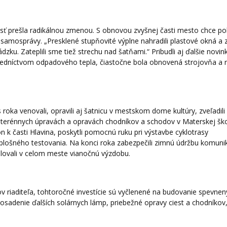
sť prešla radikálnou zmenou. S obnovou zvyšnej časti mesto chce p
 samosprávy. „Presklené stupňovité výplne nahradili plastové okná a z
zku. Zateplili sme tiež strechu nad šatňami.“ Pribudli aj ďalšie novin
redníctvom odpadového tepla, čiastočne bola obnovená strojovňa a 
oka venovali, opravili aj šatnicu v mestskom dome kultúry, zveľadili 
l, terénnych úpravách a opravách chodníkov a schodov v Materskej šk
n k časti Hlavina, poskytli pomocnú ruku pri výstavbe cyklotrasy
plošného testovania. Na konci roka zabezpečili zimnú údržbu komunik
alovali v celom meste vianočnú výzdobu.
lov riaditeľa, tohtoročné investície sú vyčlenené na budovanie spevne
osadenie ďalších solárnych lámp, priebežné opravy ciest a chodníkov