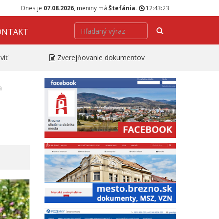
Dnes je
07.08.2026
, meniny má
Štefánia
.
12:43:24
Hľadať
ONTAKT
viť
Zverejňovanie dokumentov
a