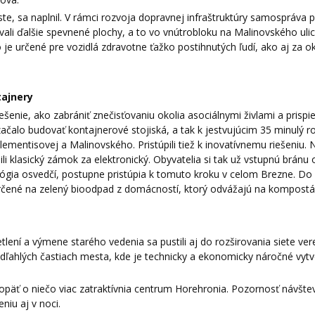
te, sa naplnil. V rámci rozvoja dopravnej infraštruktúry samospráva 
ovali ďalšie spevnené plochy, a to vo vnútrobloku na Malinovského ulic
 je určené pre vozidlá zdravotne ťažko postihnutých ľudí, ako aj za 
tajnery
enie, ako zabrániť znečisťovaniu okolia asociálnymi živlami a prispie
alo budovať kontajnerové stojiská, a tak k jestvujúcim 35 minulý rok
Clementisovej a Malinovského. Pristúpili tiež k inovatívnemu riešeniu. 
li klasický zámok za elektronický. Obyvatelia si tak už vstupnú brán
ológia osvedčí, postupne pristúpia k tomuto kroku v celom Brezne. Do
 určené na zelený bioodpad z domácností, ktorý odvážajú na kompostá
lení a výmene starého vedenia sa pustili aj do rozširovania siete ve
odľahlých častiach mesta, kde je technicky a ekonomicky náročné vytv
 opäť o niečo viac zatraktívnia centrum Horehronia. Pozornosť návšte
niu aj v noci.