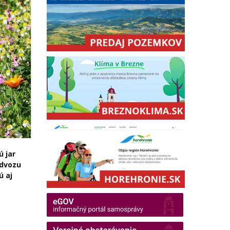
ú jar
odvozu
ú aj