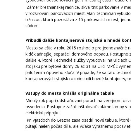
Zámer breznianskej radnice, skvalitniť parkovanie v mes
v rozširovaní parkovacích miest. Vlani techničiari vybud
tržnicou, ktorá pozostáva z 15 parkovacích miest, jedno
súdom.
Pribudli ďalšie kontajnerové stojiská a hnedé kon
Mesto sa ešte v roku 2015 rozhodlo pre jednoznačné rieš
k dôkladnejšej separácii domového odpadu. Postupne zač
ďalšie 4, ktoré Technické služby vybudovali na uliciach 
stojisku pre bytové domy 26 až 31 na Ulici MPČĽ vymeni
priložením čipového kľúča. V prípade, že sa táto techn
kontajnerových stojísk rozmiestnili hnedé kontajnery,
Vstupy do mesta krášlia originálne tabule
Minulý rok popri odstraňovaní porúch na verejnom osvet
osvetlenia. Postupne začali inštalovať solárne lampy v 
elektrickú prípojku.
Pri vjazdoch do Brezna zasa osadili nové tabule, ktoré
pútajú nielen počas dňa, ale vďaka výraznému podsviete