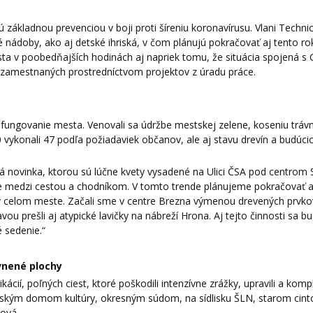
 základnou prevenciou v boji proti šíreniu koronavírusu. Vlani Techni
é nádoby, ako aj detské ihriská, v čom plánujú pokračovať aj tento ro
mesta v poobedňajších hodinách aj napriek tomu, že situácia spojená s
h zamestnaných prostredníctvom projektov z úradu práce.
na fungovanie mesta. Venovali sa údržbe mestskej zelene, koseniu tráv
 vykonali 47 podľa požiadaviek občanov, ale aj stavu drevín a budúci
á novinka, ktorou sú lúčne kvety vysadené na Ulici ČSA pod centrom 
ne medzi cestou a chodníkom. V tomto trende plánujeme pokračovať a
ek v celom meste. Začali sme v centre Brezna výmenou drevených prvko
vou prešli aj atypické lavičky na nábreží Hrona. Aj tejto činnosti sa 
 sedenie.“
evnené plochy
ácií, poľných ciest, ktoré poškodili intenzívne zrážky, upravili a komp
stským domom kultúry, okresným súdom, na sídlisku ŠLN, starom cinto
ňová.