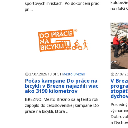
kolobežie
športových ihriskách. Po dokončení prác
na ďalší š
pri ...
27.07.2026 13:01:51
Mesto Brezno
27.07.2
Počas kampane Do práce na
V Brez
bicykli v Brezne najazdili viac
progr
ako 3190 kilometrov
stopäť
dychov
BREZNO. Mesto Brezno sa aj tento rok
Posledný 
zapojilo do celoslovenskej kampane Do
významné
práce na bicykli, ktorá ...
Dobrovoľ
a Dychové