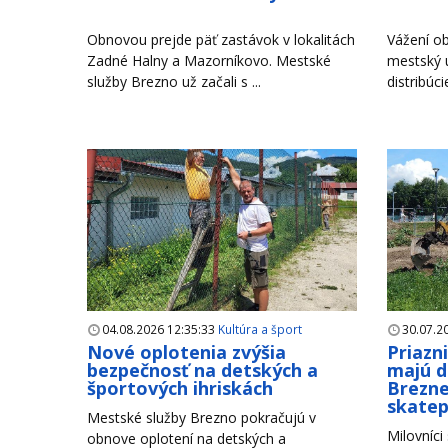
Obnovou prejde päť zastávok v lokalitách
Vážení ob
Zadné Halny a Mazorníkovo. Mestské
mestský 
služby Brezno už začali s ...
distribúci
04.08.2026 12:35:33
Kultúra a šport
30.07.2
Nové oplotenia zvýšia
Priazn
bezpečnosť na detských a
majú d
športových ihriskách
Brezne
skate
Mestské služby Brezno pokračujú v
Milovníci
obnove oplotení na detských a