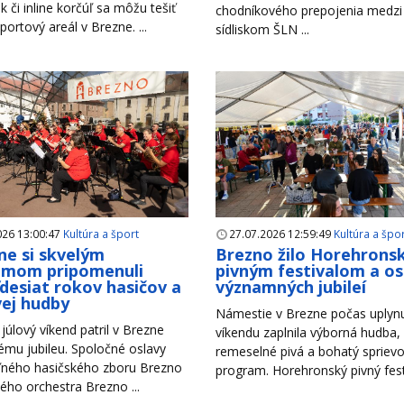
k či inline korčúľ sa môžu tešiť
chodníkového prepojenia medzi
portový areál v Brezne. ...
sídliskom ŠLN ...
026 13:00:47
Kultúra a šport
27.07.2026 12:59:49
Kultúra a špo
ne si skvelým
Brezno žilo Horehron
amom pripomenuli
pivným festivalom a o
desiat rokov hasičov a
významných jubileí
ej hudby
Námestie v Brezne počas uplyn
júlový víkend patril v Brezne
víkendu zaplnila výborná hudba,
mu jubileu. Spoločné oslavy
remeselné pivá a bohatý spriev
ného hasičského zboru Brezno
program. Horehronský pivný festiv
ho orchestra Brezno ...