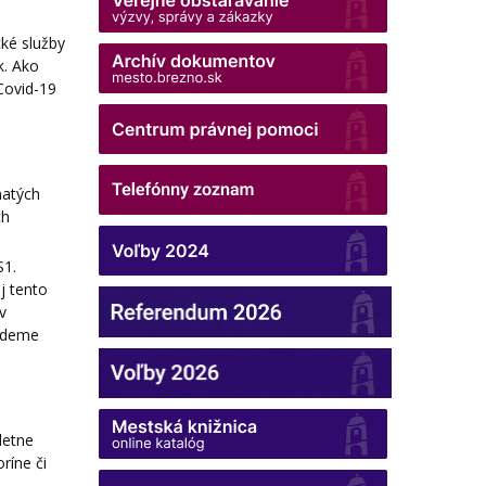
cké služby
k. Ako
 Covid-19
natých
ch
S1.
j tento
v
budeme
letne
ríne či