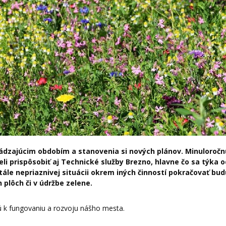
ádzajúcim obdobím a stanovenia si nových plánov. Minuloročn
i prispôsobiť aj Technické služby Brezno, hlavne čo sa týka 
le nepriaznivej situácii okrem iných činností pokračovať bud
plôch či v údržbe zelene.
ú k fungovaniu a rozvoju nášho mesta.