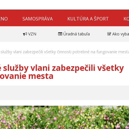
ZNO
SAMOSPRÁVA
KULTÚRA A ŠPORT
K
VZN
Úradná tabuľa
Ako vyba
 služby vlani zabezpečili všetky činnosti potrebné na fungovanie mest
 služby vlani zabezpečili všetky
govanie mesta