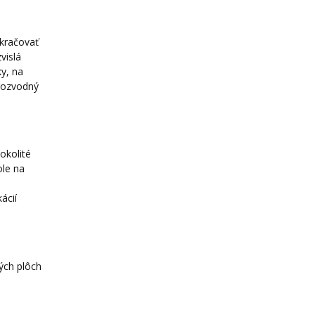
okračovať
vislá
ky, na
rozvodný
okolité
ole na
ácií
ných plôch
,