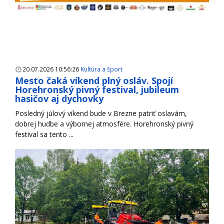
20.07.2026 10:56:26
Kultúra a šport
Mesto čaká víkend plný osláv. Spojí
Horehronský pivný festival, jubileum
hasičov aj dychovky
Posledný júlový víkend bude v Brezne patriť oslavám,
dobrej hudbe a výbornej atmosfére. Horehronský pivný
festival sa tento ...