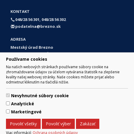
KONTAKT
048/28 56 301, 048/28 56 302
podatelna@brezno.sk
ADRESA
Mestský úrad Brezno
Námestie gen. M. R. Štefánika 1
Používame cookies
977 01 Brezno
Na našich webových stránkach používame súbory cookie na
Slovakia (Slovak Republic)
zhromažďovanie údajov za účelom vytvárania štatistík na zlepšenie
kvality našej webovej stránky. Naše cookies môžete prijať alebo
odmietnuť kliknutím na tlačidlá nižšie.
Nevyhnutné súbory cookie
© 2017 Mesto Brezno, Námestie gen. M. R. Štefánika 1, Brezno
Analytické
977 01 Tel.: 048/28 56 301, 048/28 56 302 Email:
webmaster@brezno.sk
Marketingové
Za obsah zodpovedá Mesto Brezno. Technický prevádzkovateľ:
Arrabella, s.r.o. , Pod Donátom 12/136 Žiar nad Hronom 965 01
Povoliť všetky
Povoliť výber
Zakázať
podpora@internetova-stranka.sk
Prehlásenie o prístupnosti
Ochrana osobných údajov
Viac informácií:
Ochrana osobných údajov