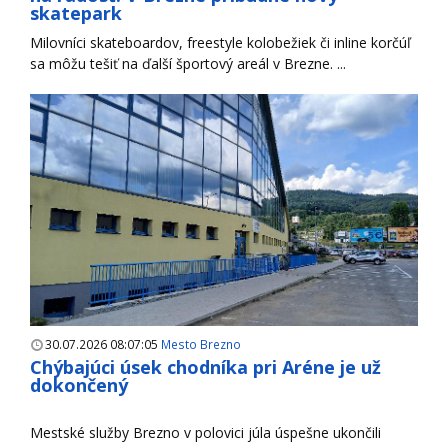
skatepark
Milovníci skateboardov, freestyle kolobežiek či inline korčúľ
sa môžu tešiť na ďalší športový areál v Brezne. ...
30.07.2026 08:07:05
Mesto Brezno
Chýbajúci úsek chodníka pri Aréne je už
dokončený
Mestské služby Brezno v polovici júla úspešne ukončili