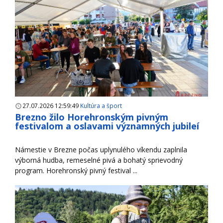
27.07.2026 12:59:49
Kultúra a šport
Brezno žilo Horehronským pivným
festivalom a oslavami významných jubileí
Námestie v Brezne počas uplynulého víkendu zaplnila
výborná hudba, remeselné pivá a bohatý sprievodný
program. Horehronský pivný festival ...