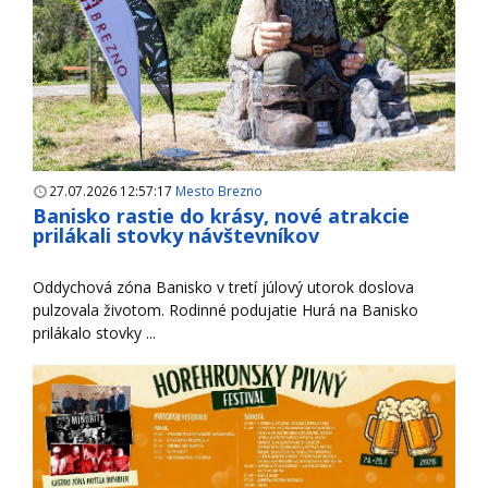
27.07.2026 12:57:17
Mesto Brezno
Banisko rastie do krásy, nové atrakcie
prilákali stovky návštevníkov
Oddychová zóna Banisko v tretí júlový utorok doslova
pulzovala životom. Rodinné podujatie Hurá na Banisko
prilákalo stovky ...