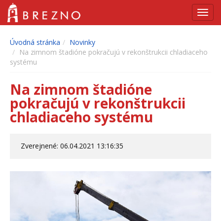
Navig
Úvodná stránka
Novinky
Na zimnom štadióne pokračujú v rekonštrukcii chladiaceho
systému
Na zimnom štadióne
pokračujú v rekonštrukcii
chladiaceho systému
Zverejnené: 06.04.2021 13:16:35