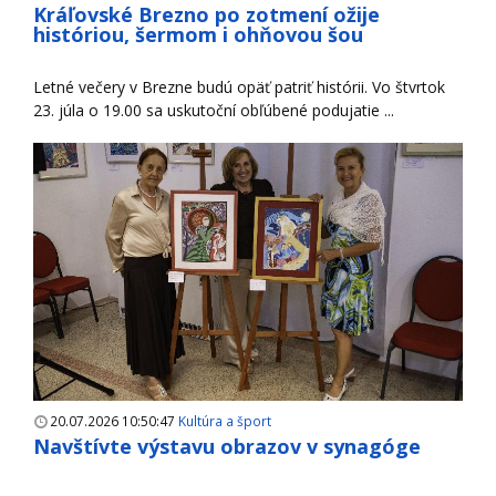
Kráľovské Brezno po zotmení ožije
históriou, šermom i ohňovou šou
Letné večery v Brezne budú opäť patriť histórii. Vo štvrtok
23. júla o 19.00 sa uskutoční obľúbené podujatie ...
20.07.2026 10:50:47
Kultúra a šport
Navštívte výstavu obrazov v synagóge