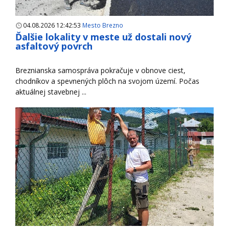
04.08.2026 12:42:53
Mesto Brezno
Ďalšie lokality v meste už dostali nový
asfaltový povrch
Breznianska samospráva pokračuje v obnove ciest,
chodníkov a spevnených plôch na svojom území. Počas
aktuálnej stavebnej ...