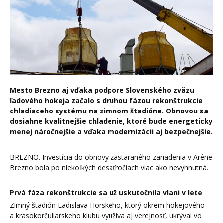
Mesto Brezno aj vďaka podpore Slovenského zväzu
ľadového hokeja začalo s druhou fázou rekonštrukcie
chladiaceho systému na zimnom štadióne. Obnovou sa
dosiahne kvalitnejšie chladenie, ktoré bude energeticky
menej náročnejšie a vďaka modernizácii aj bezpečnejšie.
BREZNO. Investícia do obnovy zastaraného zariadenia v Aréne
Brezno bola po niekoľkých desaťročiach viac ako nevyhnutná.
Prvá fáza rekonštrukcie sa už uskutočnila vlani v lete
Zimný štadión Ladislava Horského, ktorý okrem hokejového
a krasokorčuliarskeho klubu využíva aj verejnosť, ukrýval vo