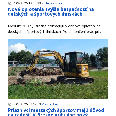
04.08.2026 12:35:33
Kultúra a šport
Nové oplotenia zvýšia bezpečnosť na
detských a športových ihriskách
Mestské služby Brezno pokračujú v obnove oplotení na
detských a športových ihriskách. Po dokončení prác pri ...
30.07.2026 08:12:03
Mesto Brezno
Priaznivci mestských športov majú dôvod
na radosť. V Brezne pribudne nový