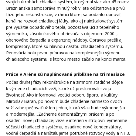
svojich útrobách chladiaci systém, ktorý mal viac ako 45 rokov.
Breznianska samospráva minulý rok v lete odštartovala prvú
fázu jeho rekonštrukcie, v rámci ktorej sa podarilo obnoviť
kanál na rozvod chladiacej látky, ako aj nainštalovať systém
pre využitie odpadového tepla, pozostávajúci z tepelného
výmenníka, zásobníkového ohrievača s objemom 2000 l,
obehového čerpadla a expanznej nádoby. Opravou prešli aj
kompresory, ktoré sú hlavnou časťou chladiaceho systému.
Renovácia bola prvou prípravou na komplexnejšiu výmenu
chladiaceho systému, s ktorou mesto začalo na konci marca.
Práce v Aréne sú naplánované približne na tri mesiace
Počas druhej fázy rekonštrukcie na zimnom štadióne dôjde
k výmene chladiacich veží, ktoré už presluhovali svoju
životnosť. Ako informoval vedúci odboru športu a kultúry
Miroslav Baran, po novom bude chladenie namiesto dvoch
veží zabezpečovať už len jedna, ktorá však bude výkonnejšia
a modernejšia. „Začneme demontážnymi prácami a po
osadení novej chladiacej veže v interiéri v strojovni vymeníme
súčasti chladiaceho systému, osadíme nové kondenzátory,
vodné čerpadlá a nainštalujeme potrubné rozvody vody a NH3.