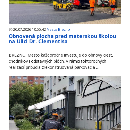
20.07.2026 10:55:42
Mesto Brezno
Obnovená plocha pred materskou školou
na Ulici Dr. Clementisa
BREZNO. Mesto každoročne investuje do obnovy ciest,
chodníkov i odstavných plôch. V rámci tohtoročných
realizácií pribudla zrekonštruovaná parkovacia ...