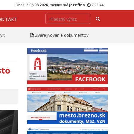
Dnes je
06.08.2026
, meniny má
Jozefína
.
2:23:45
Hľadať
ONTAKT
viť
Zverejňovanie dokumentov
sto