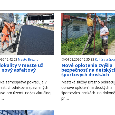
026 12:42:53
Mesto Brezno
04.08.2026 12:35:33
Kultúra a špo
 lokality v meste už
Nové oplotenia zvýšia
i nový asfaltový
bezpečnosť na detskýc
h
športových ihriskách
ska samospráva pokračuje v
Mestské služby Brezno pokračuj
iest, chodníkov a spevnených
obnove oplotení na detských a
 svojom území. Počas aktuálnej
športových ihriskách. Po dokonč
...
pri ...