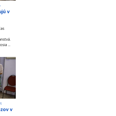
o
jú v
čas
ranstvá.
sia ...
rt
azov v