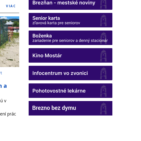
VIAC
rt
h a
ú v
ení prác