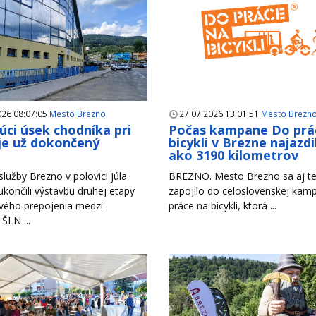
026 08:07:05
Mesto Brezno
27.07.2026 13:01:51
Mesto Brezn
úci úsek chodníka pri
Počas kampane Do prá
je už dokončený
bicykli v Brezne najazdil
ako 3190 kilometrov
lužby Brezno v polovici júla
BREZNO. Mesto Brezno sa aj te
končili výstavbu druhej etapy
zapojilo do celoslovenskej ka
vého prepojenia medzi
práce na bicykli, ktorá ...
 ŠLN ...