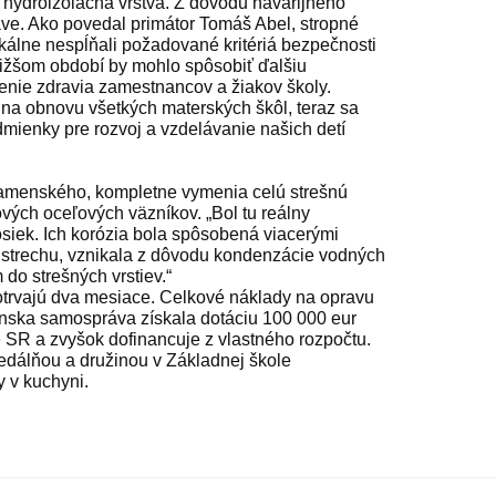
 hydroizolačná vrstva. Z dôvodu havarijného
ve. Ako povedal primátor Tomáš Abel, stropné
lokálne nespĺňali požadované kritériá bezpečnosti
ližšom období by mohlo spôsobiť ďalšiu
enie zdravia zamestnancov a žiakov školy.
na obnovu všetkých materských škôl, teraz sa
mienky pre rozvoj a vzdelávanie našich detí
amenského, kompletne vymenia celú strešnú
vých oceľových väzníkov. „Bol tu reálny
siek. Ich korózia bola spôsobená viacerými
ú strechu, vznikala z dôvodu kondenzácie vodných
 do strešných vrstiev.“
trvajú dva mesiace. Celkové náklady na opravu
nska samospráva získala dotáciu 100 000 eur
e SR a zvyšok dofinancuje z vlastného rozpočtu.
jedálňou a družinou v Základnej škole
 v kuchyni.