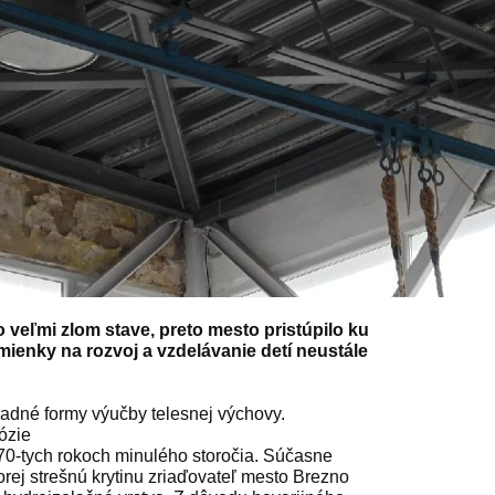
 veľmi zlom stave, preto mesto pristúpilo ku
enky na rozvoj a vzdelávanie detí neustále
radné formy výučby telesnej výchovy.
ózie
70-tych rokoch minulého storočia. Súčasne
orej strešnú krytinu zriaďovateľ mesto Brezno