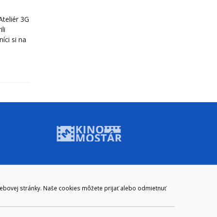
teliér 3G
li
íci si na
ADRESA
webovej stránky. Naše cookies môžete prijať alebo odmietnuť
Mestský úrad Brezno
Námestie gen. M. R. Štefánika 1
977 01 Brezno