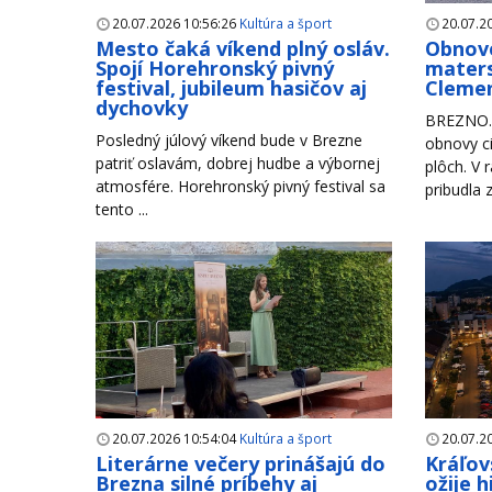
20.07.2026 10:56:26
Kultúra a šport
20.07.2
Mesto čaká víkend plný osláv.
Obnove
Spojí Horehronský pivný
maters
festival, jubileum hasičov aj
Clemen
dychovky
BREZNO. 
Posledný júlový víkend bude v Brezne
obnovy ci
patriť oslavám, dobrej hudbe a výbornej
plôch. V 
atmosfére. Horehronský pivný festival sa
pribudla 
tento ...
20.07.2026 10:54:04
Kultúra a šport
20.07.2
Literárne večery prinášajú do
Kráľov
Brezna silné príbehy aj
ožije 