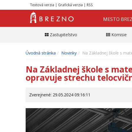
Textová verzia
|
Grafická verzia
|
RSS
MESTO BRE
Zastupiteľstvo
Komisie
Úvodná stránka
Novinky
Na Základnej škole s mat
Na Základnej škole s mat
opravuje strechu telocvič
Zverejnené: 29.05.2024 09:16:11