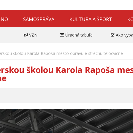
ZNO
SAMOSPRÁVA
KULTÚRA A ŠPORT
K
VZN
Úradná tabuľa
Ako vyba
erskou školou Karola Rapoša mesto opravuje strechu telocvične
erskou školou Karola Rapoša me
ne