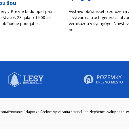
ou šou
ery v Brezne budú opäť patriť
Výstavu občianskeho združenia A
Vo štvrtok 23. júla o 19.00 sa
– výtvarníci troch generácií otvori
 obľúbené podujatie ...
vernisážou v synagóge. Návštevn
nej ...
CIE HODINY:
KONTAKT
ažďovanie údajov za účelom vytvárania štatistík na zlepšenie kvality našej 
zenie kliknite tu:
048/28 56 301, 048/28 56 302
e hodiny
podatelna@brezno.sk
šia prestávka