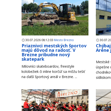
30.07.2026 08:12:03
Mesto Brezno
30.07.2
Priaznivci mestských športov
Chýbaj
majú dôvod na radosť. V
Aréne 
Brezne pribudne nový
skatepark
Mestské s
Milovníci skateboardov, freestyle
úspešne u
kolobežiek či inline korčúľ sa môžu tešiť
chodníko
na ďalší športový areál v Brezne. ...
sídliskom