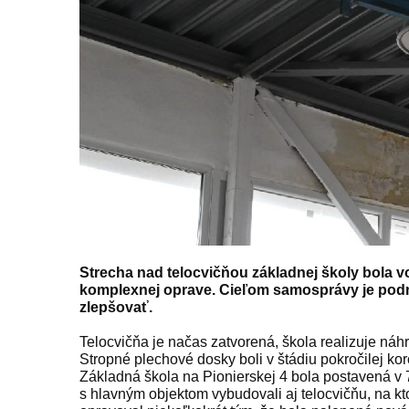
Strecha nad telocvičňou základnej školy bola vo
komplexnej oprave. Cieľom samosprávy je podmi
zlepšovať.
Telocvičňa je načas zatvorená, škola realizuje náh
Stropné plechové dosky boli v štádiu pokročilej kor
Základná škola na Pionierskej 4 bola postavená v 
s hlavným objektom vybudovali aj telocvičňu, na kt