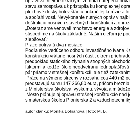
opravoval niekoľkokrát tým, že bola nalepená nová
stavu samospráva už pristúpila ku komplexnej opra
plechové dosky boli v štádiu pokročilej korózie a 
a spoľahlivosti. Nevykonanie nutných opráv v najb
deštrukciu nosných stavebných konštrukcií a ohroz
„Doteraz sme venovali množstvo energie a zdrojov 
sústredíme na školy základné. Naším cieľom je pod
zlepšovať.“
Práce potrvajú dva mesiace
Podľa slov vedúceho odboru investičného Ivana K
konštrukciu vrátane nosných častí, okrem priehrado
predpoklad statického zlyhania stropných plechodo
faktormi a keďže išlo o neodvetranú jednoplášťov
pár priamo v strešnej konštrukcii, ale tiež zatekaním
Práce na výmene strechy v rozsahu cca 440 m2 po
predstavujú sumu 147 266,80 eura, pričom breznia
z Ministerstva školstva, výskumu, vývoja a mládež
Mesto plánuje aj opravu strešnej konštrukcie nad 
s materskou školou Pionierska 2 a vzduchotechniky
autor
článku: Monika Dolňanová | foto: M. B.