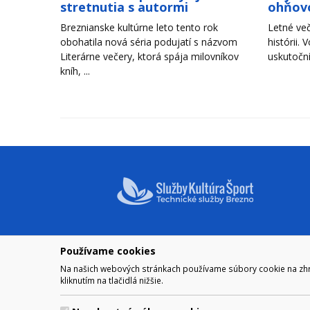
stretnutia s autormi
ohňov
Breznianske kultúrne leto tento rok
Letné več
obohatila nová séria podujatí s názvom
histórii. 
Literárne večery, ktorá spája milovníkov
uskutoční
kníh, ...
Používame cookies
NAVIGÁCIA
OTVÁRA
Na našich webových stránkach používame súbory cookie na zhrom
Mesto Brezno
Pre zobra
kliknutím na tlačidlá nižšie.
Otváraci
Samospráva
Obedňaj
Kultúra a šport