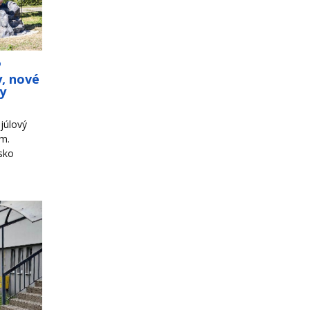
o
y, nové
ky
júlový
om.
sko