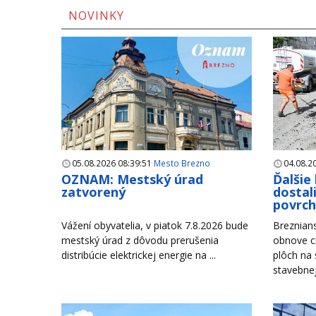
NOVINKY
05.08.2026 08:39:51
Mesto Brezno
04.08.2
OZNAM: Mestský úrad
Ďalšie
zatvorený
dostal
povrc
Vážení obyvatelia, v piatok 7.8.2026 bude
Breznian
mestský úrad z dôvodu prerušenia
obnove c
distribúcie elektrickej energie na ...
plôch na
stavebnej 