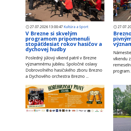
27.07.2026 13:00:47
Kultúra a šport
27.07.2
V Brezne si skvelým
Brezno
programom pripomenuli
pivným
stopäťdesiat rokov hasičov a
význam
dychovej hudby
Námestie
Posledný júlový víkend patril v Brezne
víkendu z
významnému jubileu. Spoločné oslavy
remeseln
Dobrovoľného hasičského zboru Brezno
program. 
a Dychového orchestra Brezno ...