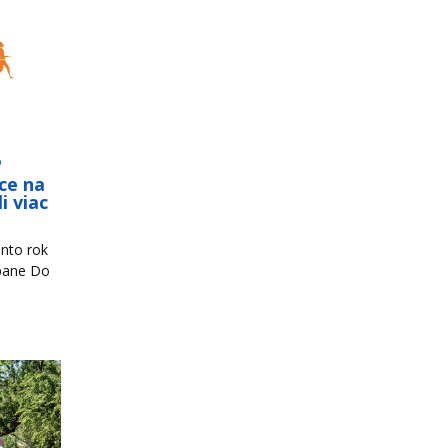
o
ce na
i viac
nto rok
mpane Do