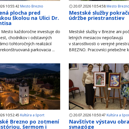
026 10:55:42
Mesto Brezno
20.07.2026 10:54:58
Mesto Brezn
ná plocha pred
Mestské služby pokraču
kou školou na Ulici Dr.
údržbe priestranstiev
tisa
Mesto každoročne investuje do
Mestské služby v Brezne ani po
est, chodníkov i odstavných
letných mesiacov nepoľavujú
rámci tohtoročných realizácií
v starostlivosti o verejné priest
zrekonštruovaná parkovacia ...
BREZNO. Pracovníci priebežne ko
026 10:52:45
Kultúra a šport
20.07.2026 10:50:47
Kultúra a špo
ské Brezno po zotmení
Navštívte výstavu obr
históriou, šermom i
synagóge