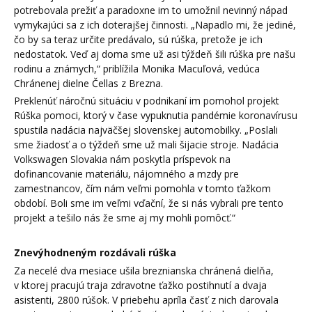
potrebovala prežiť a paradoxne im to umožnil nevinný nápad
vymykajúci sa z ich doterajšej činnosti. „Napadlo mi, že jediné,
čo by sa teraz určite predávalo, sú rúška, pretože je ich
nedostatok. Veď aj doma sme už asi týždeň šili rúška pre našu
rodinu a známych,“ priblížila Monika Macuľová, vedúca
Chránenej dielne Čellas z Brezna.
Preklenúť náročnú situáciu v podnikaní im pomohol projekt
Rúška pomoci, ktorý v čase vypuknutia pandémie koronavírusu
spustila nadácia najväčšej slovenskej automobilky. „Poslali
sme žiadosť a o týždeň sme už mali šijacie stroje. Nadácia
Volkswagen Slovakia nám poskytla príspevok na
dofinancovanie materiálu, nájomného a mzdy pre
zamestnancov, čím nám veľmi pomohla v tomto ťažkom
období. Boli sme im veľmi vďační, že si nás vybrali pre tento
projekt a tešilo nás že sme aj my mohli pomôcť.“
Znevýhodneným rozdávali rúška
Za necelé dva mesiace ušila breznianska chránená dielňa,
v ktorej pracujú traja zdravotne ťažko postihnutí a dvaja
asistenti, 2800 rúšok. V priebehu apríla časť z nich darovala