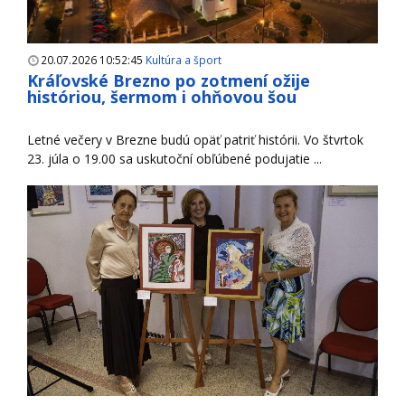
20.07.2026 10:52:45
Kultúra a šport
Kráľovské Brezno po zotmení ožije
históriou, šermom i ohňovou šou
Letné večery v Brezne budú opäť patriť histórii. Vo štvrtok
23. júla o 19.00 sa uskutoční obľúbené podujatie ...