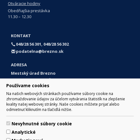
Otváracie hodiny
Obedňajšia prestávka
11.30 – 12.30
KONTAKT
048/28 56 301, 048/28 56 302
podatelna@brezno.sk
ADRESA
Mestský úrad Brezno
Námestie gen. M. R. Štefánika 1
Používame cookies
977 01 Brezno
Na našich webových stránkach používame súbory cookie na
Slovakia (Slovak Republic)
zhromažďovanie údajov za účelom vytvárania štatistík na zlepšenie
kvality našej webovej stránky. Naše cookies môžete prijať alebo
odmietnuť kliknutím na tlačidlá nižšie.
Nevyhnutné súbory cookie
© 2017 Mesto Brezno, Námestie gen. M. R. Štefánika 1, Brezno
Analytické
977 01 Tel.: 048/28 56 301, 048/28 56 302 Email:
webmaster@brezno.sk