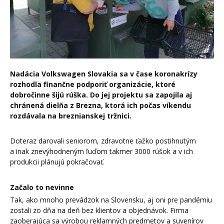
Nadácia Volkswagen Slovakia sa v čase koronakrízy
rozhodla finančne podporiť organizácie, ktoré
dobročinne šijú rúška. Do jej projektu sa zapojila aj
chránená dielňa z Brezna
, ktorá ich počas víkendu
rozdávala na breznianskej tržnici.
Doteraz darovali seniorom, zdravotne ťažko postihnutým
a inak znevýhodneným ľuďom takmer 3000 rúšok a v ich
produkcii plánujú pokračovať.
Začalo to nevinne
Tak, ako mnoho prevádzok na Slovensku, aj oni pre pandémiu
zostali zo dňa na deň bez klientov a objednávok. Firma
zaoberajúca sa výrobou reklamných predmetov a suvenírov