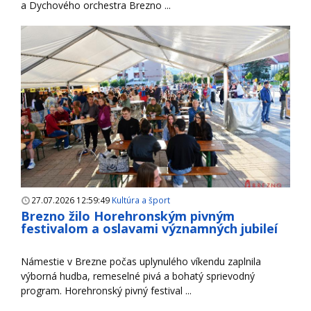
a Dychového orchestra Brezno ...
27.07.2026 12:59:49
Kultúra a šport
Brezno žilo Horehronským pivným
festivalom a oslavami významných jubileí
Námestie v Brezne počas uplynulého víkendu zaplnila
výborná hudba, remeselné pivá a bohatý sprievodný
program. Horehronský pivný festival ...