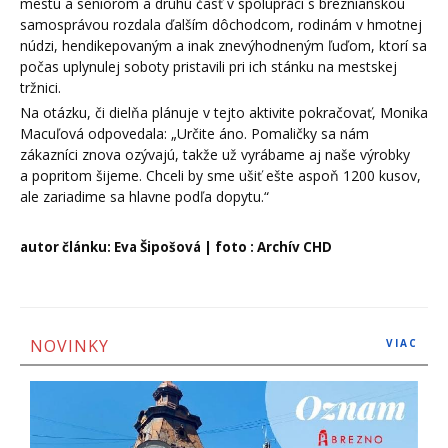
mestu a seniorom a druhú časť v spolupráci s breznianskou
samosprávou rozdala ďalším dôchodcom, rodinám v hmotnej
núdzi, hendikepovaným a inak znevýhodneným ľuďom, ktorí sa
počas uplynulej soboty pristavili pri ich stánku na mestskej
tržnici.
Na otázku, či dielňa plánuje v tejto aktivite pokračovať, Monika
Macuľová odpovedala: „Určite áno. Pomaličky sa nám
zákazníci znova ozývajú, takže už vyrábame aj naše výrobky
a popritom šijeme. Chceli by sme ušiť ešte aspoň 1200 kusov,
ale zariadime sa hlavne podľa dopytu.“
autor článku: Eva Šipošová | foto : Archív CHD
NOVINKY
VIAC