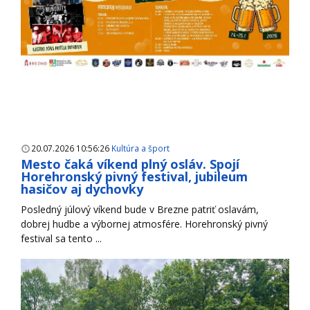
20.07.2026 10:56:26
Kultúra a šport
Mesto čaká víkend plný osláv. Spojí
Horehronský pivný festival, jubileum
hasičov aj dychovky
Posledný júlový víkend bude v Brezne patriť oslavám,
dobrej hudbe a výbornej atmosfére. Horehronský pivný
festival sa tento ...