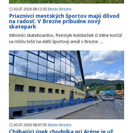
30.07.2026 08:12:03
Mesto Brezno
Priaznivci mestských športov majú dôvod
na radosť. V Brezne pribudne nový
skatepark
Milovníci skateboardov, freestyle kolobežiek či inline korčúľ
sa môžu tešiť na ďalší športový areál v Brezne. ...
30.07.2026 08:07:05
Mesto Brezno
Chýbajúci úsek chodníka pri Aréne je už