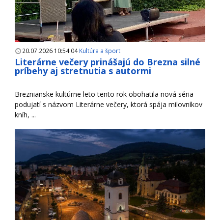
20.07.2026 10:54:04
Kultúra a šport
Literárne večery prinášajú do Brezna silné
príbehy aj stretnutia s autormi
Breznianske kultúrne leto tento rok obohatila nová séria
podujatí s názvom Literárne večery, ktorá spája milovníkov
kníh, ...