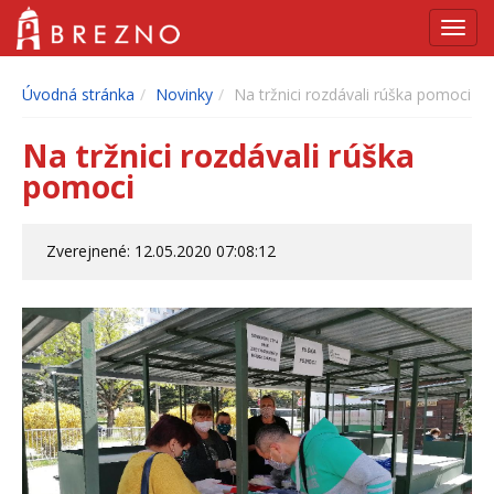
Navig
Úvodná stránka
Novinky
Na tržnici rozdávali rúška pomoci
Na tržnici rozdávali rúška
pomoci
Zverejnené: 12.05.2020 07:08:12