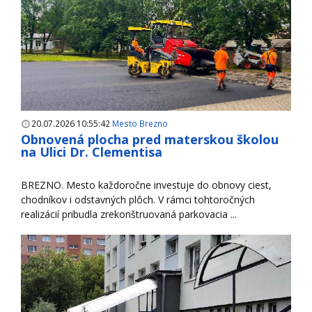
20.07.2026 10:55:42
Mesto Brezno
Obnovená plocha pred materskou školou
na Ulici Dr. Clementisa
BREZNO. Mesto každoročne investuje do obnovy ciest,
chodníkov i odstavných plôch. V rámci tohtoročných
realizácií pribudla zrekonštruovaná parkovacia ...