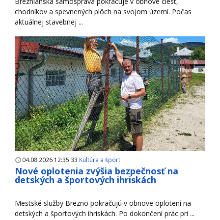
Breznianska samospráva pokračuje v obnove ciest,
chodníkov a spevnených plôch na svojom území. Počas
aktuálnej stavebnej ...
04.08.2026 12:35:33
Kultúra a šport
Nové oplotenia zvýšia bezpečnosť na
detských a športových ihriskách
Mestské služby Brezno pokračujú v obnove oplotení na
detských a športových ihriskách. Po dokončení prác pri ...