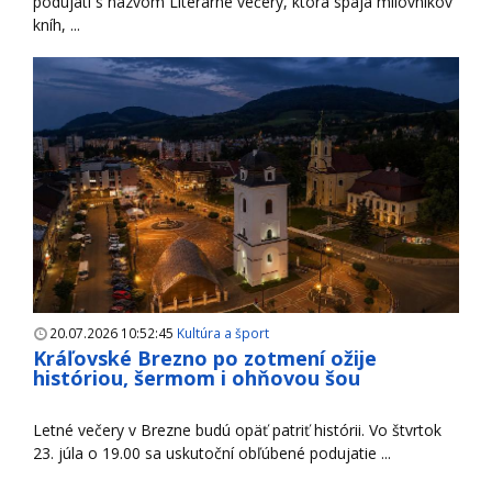
podujatí s názvom Literárne večery, ktorá spája milovníkov
kníh, ...
20.07.2026 10:52:45
Kultúra a šport
Kráľovské Brezno po zotmení ožije
históriou, šermom i ohňovou šou
Letné večery v Brezne budú opäť patriť histórii. Vo štvrtok
23. júla o 19.00 sa uskutoční obľúbené podujatie ...