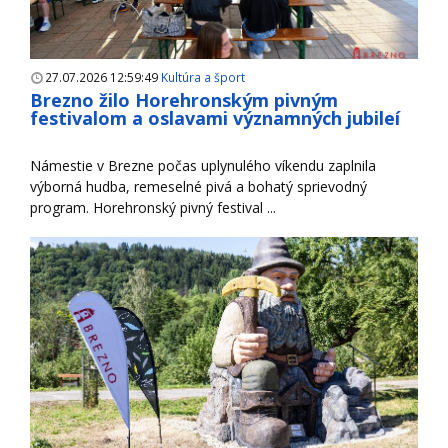
27.07.2026 12:59:49
Kultúra a šport
Brezno žilo Horehronským pivným
festivalom a oslavami významných jubileí
Námestie v Brezne počas uplynulého víkendu zaplnila
výborná hudba, remeselné pivá a bohatý sprievodný
program. Horehronský pivný festival ...