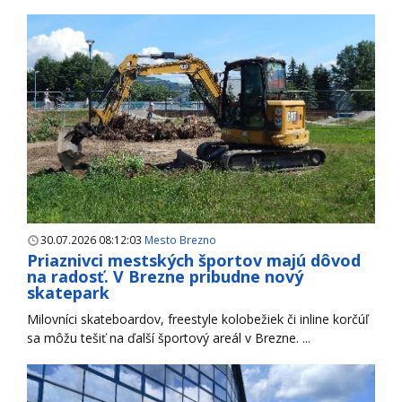
30.07.2026 08:12:03
Mesto Brezno
Priaznivci mestských športov majú dôvod
na radosť. V Brezne pribudne nový
skatepark
Milovníci skateboardov, freestyle kolobežiek či inline korčúľ
sa môžu tešiť na ďalší športový areál v Brezne. ...