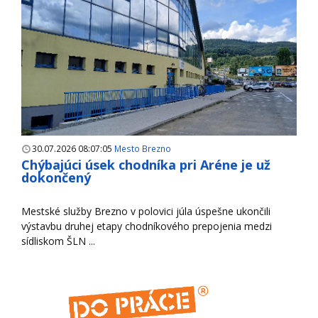
30.07.2026 08:07:05
Mesto Brezno
Chýbajúci úsek chodníka pri Aréne je už
dokončený
Mestské služby Brezno v polovici júla úspešne ukončili
výstavbu druhej etapy chodníkového prepojenia medzi
sídliskom ŠLN ...