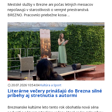
Mestské služby v Brezne ani počas letných mesiacov
nepoľavujú v starostlivosti o verejné priestranstvá.
BREZNO. Pracovníci priebežne kosia ...
20.07.2026 10:54:04
Kultúra a šport
Literárne večery prinášajú do Brezna silné
príbehy aj stretnutia s autormi
Breznianske kultúrne leto tento rok obohatila nová séria