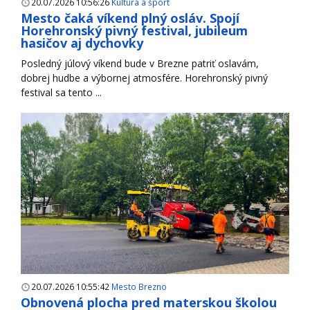
20.07.2026 10:56:26
Kultúra a šport
Mesto čaká víkend plný osláv. Spojí
Horehronský pivný festival, jubileum
hasičov aj dychovky
Posledný júlový víkend bude v Brezne patriť oslavám,
dobrej hudbe a výbornej atmosfére. Horehronský pivný
festival sa tento ...
20.07.2026 10:55:42
Mesto Brezno
Obnovená plocha pred materskou školou