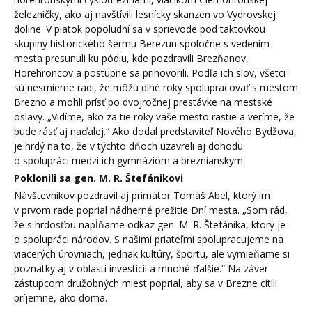
železničky, ako aj navštívili lesnícky skanzen vo Vydrovskej
doline. V piatok popoludní sa v sprievode pod taktovkou
skupiny historického šermu Berezun spoločne s vedením
mesta presunuli ku pódiu, kde pozdravili Brezňanov,
Horehroncov a postupne sa prihovorili. Podľa ich slov, všetci
sú nesmierne radi, že môžu dlhé roky spolupracovať s mestom
Brezno a mohli prísť po dvojročnej prestávke na mestské
oslavy. „Vidíme, ako za tie roky vaše mesto rastie a veríme, že
bude rásť aj naďalej.“ Ako dodal predstaviteľ Nového Bydžova,
je hrdý na to, že v týchto dňoch uzavreli aj dohodu
o spolupráci medzi ich gymnáziom a breznianskym.
Poklonili sa gen. M. R. Štefánikovi
Návštevníkov pozdravil aj primátor Tomáš Abel, ktorý im
v prvom rade poprial nádherné prežitie Dní mesta. „Som rád,
že s hrdosťou napĺňame odkaz gen. M. R. Štefánika, ktorý je
o spolupráci národov. S našimi priateľmi spolupracujeme na
viacerých úrovniach, jednak kultúry, športu, ale vymieňame si
poznatky aj v oblasti investícií a mnohé ďalšie.“ Na záver
zástupcom družobných miest poprial, aby sa v Brezne cítili
príjemne, ako doma.