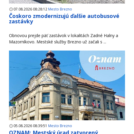
07.08.2026 08:28:12
Mesto Brezno
Čoskoro zmodernizujú ďalšie autobusové
zastávky
Obnovou prejde päť zastávok v lokalitách Zadné Halny a
Mazorníkovo. Mestské služby Brezno už začali s ...
05.08.2026 08:39:51
Mesto Brezno
OZNAM: Mestský úrad zatvorený