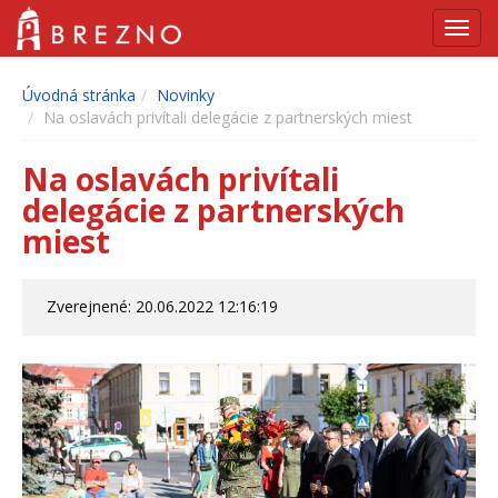
Navig
Úvodná stránka
Novinky
Na oslavách privítali delegácie z partnerských miest
Na oslavách privítali
delegácie z partnerských
miest
Zverejnené: 20.06.2022 12:16:19