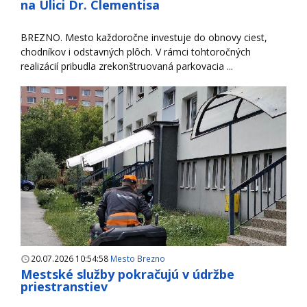
na Ulici Dr. Clementisa
BREZNO. Mesto každoročne investuje do obnovy ciest,
chodníkov i odstavných plôch. V rámci tohtoročných
realizácií pribudla zrekonštruovaná parkovacia ...
20.07.2026 10:54:58
Mesto Brezno
Mestské služby pokračujú v údržbe
priestranstiev