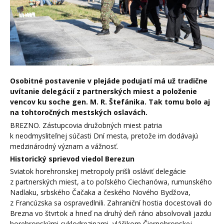
Osobitné postavenie v plejáde podujatí má už tradične
uvítanie delegácií z partnerských miest a položenie
vencov ku soche gen. M. R. Štefánika. Tak tomu bolo aj
na tohtoročných mestských oslavách.
BREZNO. Zástupcovia družobných miest patria
k neodmysliteľnej súčasti Dní mesta, pretože im dodávajú
medzinárodný význam a vážnosť.
Historický sprievod viedol Berezun
Sviatok horehronskej metropoly prišli osláviť delegácie
z partnerských miest, a to poľského Ciechanówa, rumunského
Nadlaku, srbského Čačaka a českého Nového Bydžova,
z Francúzska sa ospravedlnili. Zahraniční hostia docestovali do
Brezna vo štvrtok a hneď na druhý deň ráno absolvovali jazdu
horehronskými cyklodrezinami, vláčikom Čiernohronskej