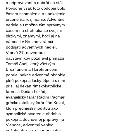
a pripravovaním dobrôt na stôl.
Pôvodne však toto obdobie bolo
časom spomalenia a upokojenia,
určené na rozjímanie. Adventné
nedele sú možno tým správnym
časom na stretnutia so svojimi
blízkymi, známymi, hoci aj na
námestí v Brezne v rámci
podujatí adventných nedieľ.
V prvú 27. novembra
návštevníkov pozdravil primátor
Tomáš Abel, ktorý všetkým
Brezňanom a Horehroncom
poprial pekné adventné obdobie,
plné pokoja a lásky. Spolu s ním
prišli aj dekan rímskokatolíckej
farnosti Dušan Lukáč,
evanjelický farár Radim Pačmár,
gréckokatolícky farár Ján Kovaľ,
ktorí predniesli modlitbu ako
symbolické otvorenie obdobia
pokoja a duchovnej prípravy na
Vianoce, adventný veniec
požehnali a na záver primátor