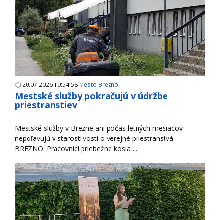
20.07.2026 10:54:58
Mesto Brezno
Mestské služby pokračujú v údržbe
priestranstiev
Mestské služby v Brezne ani počas letných mesiacov
nepoľavujú v starostlivosti o verejné priestranstvá.
BREZNO. Pracovníci priebežne kosia ...