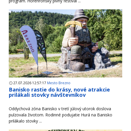
program. Horehronský pivný festival ...
27.07.2026 12:57:17
Mesto Brezno
Banisko rastie do krásy, nové atrakcie
prilákali stovky návštevníkov
Oddychová zóna Banisko v tretí júlový utorok doslova
pulzovala životom. Rodinné podujatie Hurá na Banisko
prilákalo stovky ...