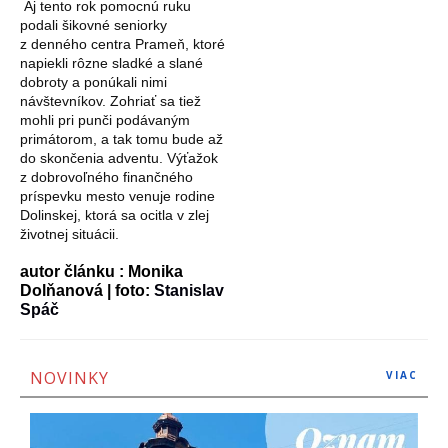
Aj tento rok pomocnú ruku
podali šikovné seniorky
z denného centra Prameň, ktoré
napiekli rôzne sladké a slané
dobroty a ponúkali nimi
návštevníkov. Zohriať sa tiež
mohli pri punči podávaným
primátorom, a tak tomu bude až
do skončenia adventu. Výťažok
z dobrovoľného finančného
príspevku mesto venuje rodine
Dolinskej, ktorá sa ocitla v zlej
životnej situácii.
autor článku : Monika
Dolňanová | foto:
Stanislav
Spáč
NOVINKY
VIAC