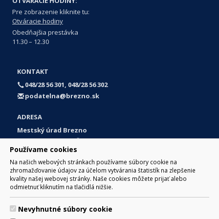
OTVÁRACIE HODINY:
Pre zobrazenie kliknite tu:
Otváracie hodiny
Obedňajšia prestávka
11.30 – 12.30
KONTAKT
048/28 56 301, 048/28 56 302
podatelna@brezno.sk
ADRESA
Mestský úrad Brezno
Námestie gen. M. R. Štefánika 1
Používame cookies
977 01 Brezno
Na našich webových stránkach používame súbory cookie na
Slovakia (Slovak Republic)
zhromažďovanie údajov za účelom vytvárania štatistík na zlepšenie
kvality našej webovej stránky. Naše cookies môžete prijať alebo
odmietnuť kliknutím na tlačidlá nižšie.
Nevyhnutné súbory cookie
© 2017 Mesto Brezno, Námestie gen. M. R. Štefánika 1, Brezno