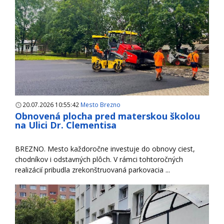
20.07.2026 10:55:42
Mesto Brezno
Obnovená plocha pred materskou školou
na Ulici Dr. Clementisa
BREZNO. Mesto každoročne investuje do obnovy ciest,
chodníkov i odstavných plôch. V rámci tohtoročných
realizácií pribudla zrekonštruovaná parkovacia ...