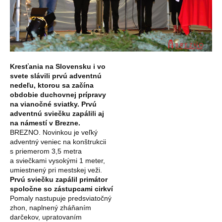
Kresťania na Slovensku i vo
svete slávili prvú adventnú
nedeľu, ktorou sa začína
obdobie duchovnej prípravy
na vianočné sviatky. Prvú
adventnú sviečku zapálili aj
na námestí v Brezne.
BREZNO. Novinkou je veľký
adventný veniec na konštrukcii
s priemerom 3,5 metra
a sviečkami vysokými 1 meter,
umiestnený pri mestskej veži.
Prvú sviečku zapálil primátor
spoločne so zástupcami cirkví
Pomaly nastupuje predsviatočný
zhon, naplnený zháňaním
darčekov, upratovaním