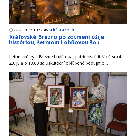
20.07.2026 10:52:45
Kultúra a šport
Kráľovské Brezno po zotmení ožije
históriou, šermom i ohňovou šou
Letné večery v Brezne budú opäť patriť histórii. Vo štvrtok
23. júla o 19.00 sa uskutoční obľúbené podujatie ...