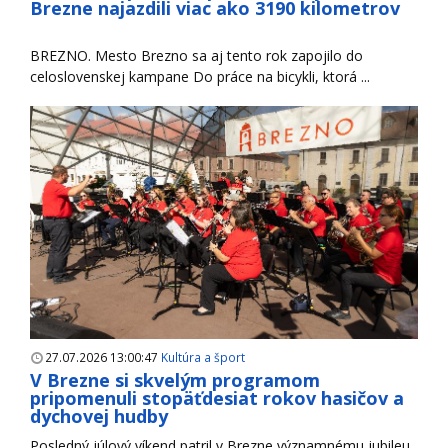
Brezne najazdili viac ako 3190 kilometrov
BREZNO. Mesto Brezno sa aj tento rok zapojilo do
celoslovenskej kampane Do práce na bicykli, ktorá ...
27.07.2026 13:00:47
Kultúra a šport
V Brezne si skvelým programom
pripomenuli stopäťdesiat rokov hasičov a
dychovej hudby
Posledný júlový víkend patril v Brezne významnému jubileu.