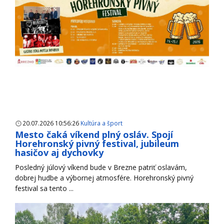
20.07.2026 10:56:26
Kultúra a šport
Mesto čaká víkend plný osláv. Spojí
Horehronský pivný festival, jubileum
hasičov aj dychovky
Posledný júlový víkend bude v Brezne patriť oslavám,
dobrej hudbe a výbornej atmosfére. Horehronský pivný
festival sa tento ...