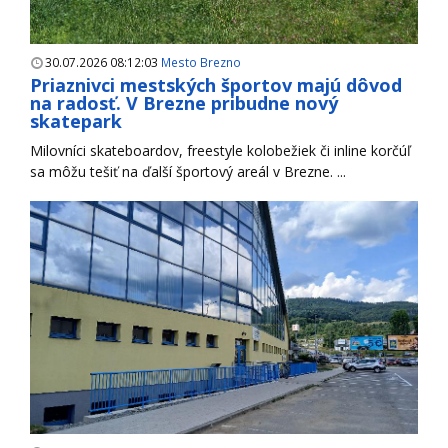
30.07.2026 08:12:03
Mesto Brezno
Priaznivci mestských športov majú dôvod
na radosť. V Brezne pribudne nový
skatepark
Milovníci skateboardov, freestyle kolobežiek či inline korčúľ
sa môžu tešiť na ďalší športový areál v Brezne. ...