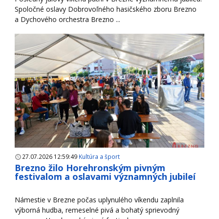
Spoločné oslavy Dobrovoľného hasičského zboru Brezno
a Dychového orchestra Brezno ...
27.07.2026 12:59:49
Kultúra a šport
Brezno žilo Horehronským pivným
festivalom a oslavami významných jubileí
Námestie v Brezne počas uplynulého víkendu zaplnila
výborná hudba, remeselné pivá a bohatý sprievodný