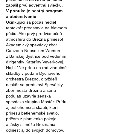
zapálil prvú adventnú sviečku.
V ponuke je pestrý program
a občerstvenie
Účinkujúci sa počas nedieľ
tentokrát predstavia na hlavnom
pódiu. Ako prvý predvianočnú
atmosféru do Brezna priniesol
Akademický spevácky zbor
Canzona Neosolium Women
z Banskej Bystrice pod vedením
dirigentky Kataríny Veverkovej.
Najbližšie prídu na rad vianočné
skladby v podaní Dychového
orchestra Brezno, o týždeň
neskôr sa predstaví Spevácky
zbor mesta Brezna a sériu
podujatí uzavrie ženská
spevácka skupina Mostár. Prídu
aj betlehemci a skauti, ktorí
prinesú betlehemské svetlo,
pričom z plamienka pokoja
a lásky si môžu Brezňania
odniesť aj do svojich domovov.