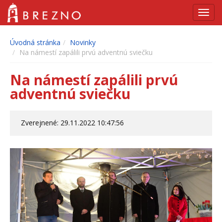
Navig
Úvodná stránka
Novinky
Na námestí zapálili prvú adventnú sviečku
Na námestí zapálili prvú
adventnú sviečku
Zverejnené: 29.11.2022 10:47:56