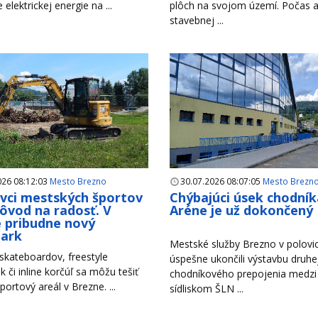
e elektrickej energie na ...
plôch na svojom území. Počas a
stavebnej ...
026 08:12:03
Mesto Brezno
30.07.2026 08:07:05
Mesto Brezn
ivci mestských športov
Chýbajúci úsek chodník
ôvod na radosť. V
Aréne je už dokončený
 pribudne nový
park
Mestské služby Brezno v polovici
 skateboardov, freestyle
úspešne ukončili výstavbu druhe
k či inline korčúľ sa môžu tešiť
chodníkového prepojenia medzi
portový areál v Brezne. ...
sídliskom ŠLN ...