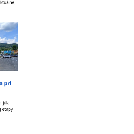
ktuálnej
o
a pri
 júla
j etapy