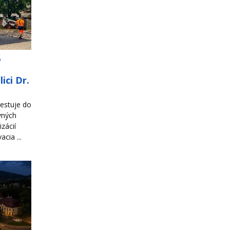
o
ici Dr.
estuje do
vných
zácií
cia ...