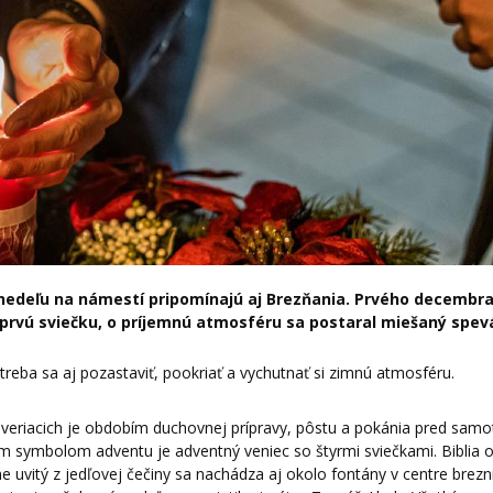
ú nedeľu na námestí pripomínajú aj Brezňania. Prvého decembr
l prvú sviečku, o príjemnú atmosféru sa postaral miešaný spe
eba sa aj pozastaviť, pookriať a vychutnať si zimnú atmosféru.
 veriacich je obdobím duchovnej prípravy, pôstu a pokánia pred sam
 symbolom adventu je adventný veniec so štyrmi sviečkami. Biblia
čne uvitý z jedľovej čečiny sa nachádza aj okolo fontány v centre brez