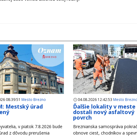
026 08:39:51
Mesto Brezno
04.08.2026 12:42:53
Mesto Brezn
: Mestský úrad
Ďalšie lokality v meste
ený
dostali nový asfaltový
povrch
yvatelia, v piatok 7.8.2026 bude
Breznianska samospráva pokrač
úrad z dôvodu prerušenia
obnove ciest, chodníkov a spev