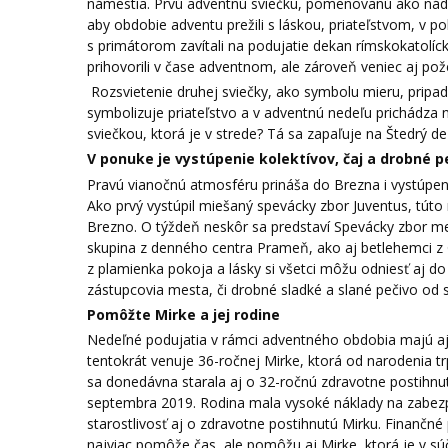
námestia. Prvú adventnú sviečku, pomenovanú ako nádej
aby obdobie adventu prežili s láskou, priateľstvom, v pok
s primátorom zavítali na podujatie dekan rímskokatolíck
prihovorili v čase adventnom, ale zároveň veniec aj pož
Rozsvietenie druhej sviečky, ako symbolu mieru, pripadá
symbolizuje priateľstvo a v adventnú nedeľu prichádza na 
sviečkou, ktorá je v strede? Tá sa zapaľuje na Štedrý 
V ponuke je vystúpenie kolektívov, čaj a drobné p
Pravú vianočnú atmosféru prináša do Brezna i vystúpen
Ako prvý vystúpil miešaný spevácky zbor Juventus, tút
Brezno. O týždeň neskôr sa predstaví Spevácky zbor m
skupina z denného centra Prameň, ako aj betlehemci z Č
z plamienka pokoja a lásky si všetci môžu odniesť aj do
zástupcovia mesta, či drobné sladké a slané pečivo od
Pomôžte Mirke a jej rodine
Nedeľné podujatia v rámci adventného obdobia majú aj
tentokrát venuje 36-ročnej Mirke, ktorá od narodenia t
sa donedávna starala aj o 32-ročnú zdravotne postihnut
septembra 2019. Rodina mala vysoké náklady na zabezp
starostlivosť aj o zdravotne postihnutú Mirku. Finančné
najviac pomôže čas, ale pomôžu aj Mirke, ktorá je v sú