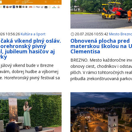
026 10:56:26
Kultúra a šport
20.07.2026 10:55:42
Mesto Brezn
čaká víkend plný osláv.
Obnovená plocha pred
Horehronský pivný
materskou školou na Ul
l, jubileum hasičov aj
Clementisa
vky
BREZNO. Mesto každoročne inv
júlový víkend bude v Brezne
obnovy ciest, chodníkov i odsta
lavám, dobrej hudbe a výbornej
plôch. V rámci tohtoročných reali
. Horehronský pivný festival sa
pribudla zrekonštruovaná parkova