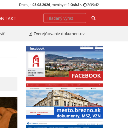
Dnes je
08.08.2026
, meniny má
Oskár
.
2:39:43
Hľadať
ONTAKT
viť
Zverejňovanie dokumentov