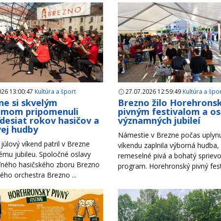
026 13:00:47
Kultúra a šport
27.07.2026 12:59:49
Kultúra a špo
ne si skvelým
Brezno žilo Horehron
amom pripomenuli
pivným festivalom a o
desiat rokov hasičov a
významných jubileí
ej hudby
Námestie v Brezne počas uplyn
júlový víkend patril v Brezne
víkendu zaplnila výborná hudba,
mu jubileu. Spoločné oslavy
remeselné pivá a bohatý spriev
ného hasičského zboru Brezno
program. Horehronský pivný festiv
ho orchestra Brezno ...