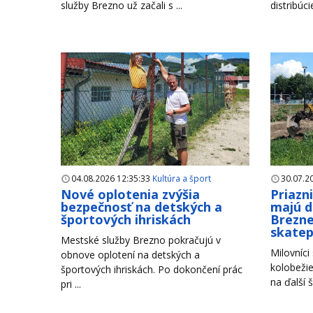
služby Brezno už začali s ...
distribúci
04.08.2026 12:35:33
Kultúra a šport
30.07.2
Nové oplotenia zvýšia
Priazn
bezpečnosť na detských a
majú d
športových ihriskách
Brezne
skate
Mestské služby Brezno pokračujú v
Milovníci
obnove oplotení na detských a
kolobežie
športových ihriskách. Po dokončení prác
na ďalší š
pri ...