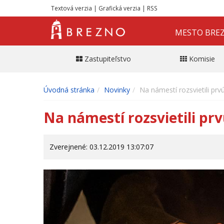
Textová verzia
|
Grafická verzia
|
RSS
MESTO BRE
Zastupiteľstvo
Komisie
Úvodná stránka
Novinky
Na námestí rozsvietili prv
Na námestí rozsvietili pr
Zverejnené: 03.12.2019 13:07:07