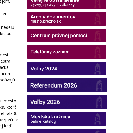
rajem,
elen
ú nedeľu,
 bielou
mestí.
hestra
vácka
pričom
podávajú
ku mesto
ka, ktorá
ehrala 8.
bezpečuje
aj keď