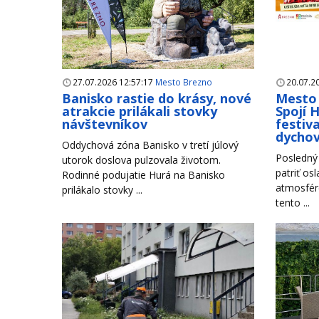
27.07.2026 12:57:17
Mesto Brezno
20.07.2
Banisko rastie do krásy, nové
Mesto 
atrakcie prilákali stovky
Spojí 
návštevníkov
festiva
dycho
Oddychová zóna Banisko v tretí júlový
Posledný 
utorok doslova pulzovala životom.
patriť os
Rodinné podujatie Hurá na Banisko
atmosfére
prilákalo stovky ...
tento ...