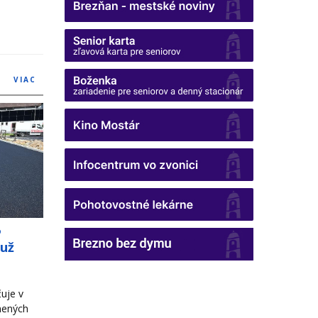
VIAC
o
 už
uje v
nených