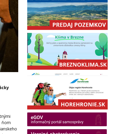
a
vácky
otnými
 o ňom
nianskeho