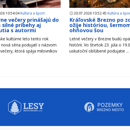
026 10:54:04
Kultúra a šport
20.07.2026 10:52:45
Kultúra a špo
rne večery prinášajú do
Kráľovské Brezno po z
 silné príbehy aj
ožije históriou, šermom
utia s autormi
ohňovou šou
ke kultúrne leto tento rok
Letné večery v Brezne budú opäť
 nová séria podujatí s názvom
histórii. Vo štvrtok 23. júla o 19.
 večery, ktorá spája milovníkov
uskutoční obľúbené podujatie ...