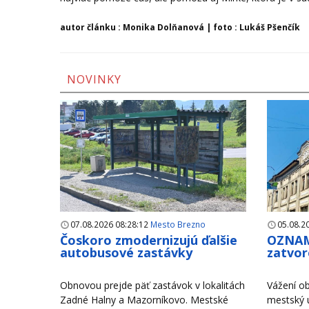
autor článku : Monika Dolňanová | foto : Lukáš Pšenčík
NOVINKY
07.08.2026 08:28:12
Mesto Brezno
05.08.2
Čoskoro zmodernizujú ďalšie
OZNAM
autobusové zastávky
zatvor
Obnovou prejde päť zastávok v lokalitách
Vážení ob
Zadné Halny a Mazorníkovo. Mestské
mestský 