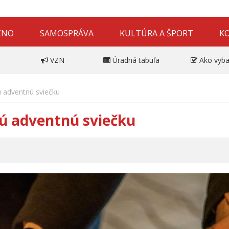
ZNO
SAMOSPRÁVA
KULTÚRA A ŠPORT
K
VZN
Úradná tabuľa
Ako vyba
ú adventnú sviečku
vú adventnú sviečku