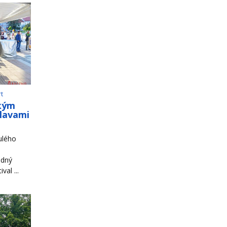
rt
ským
slavami
ulého
odný
al ...