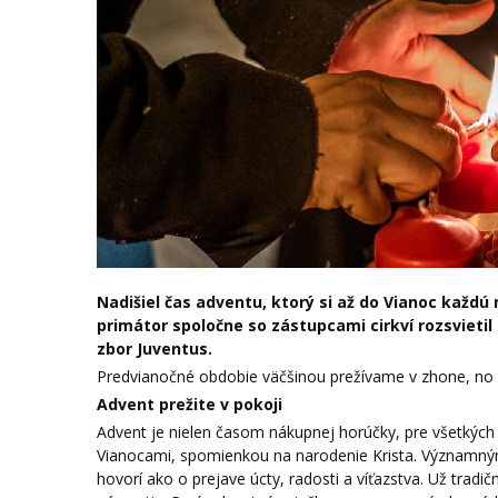
Nadišiel čas adventu, ktorý si až do Vianoc každ
primátor spoločne so zástupcami cirkví rozsvieti
zbor Juventus.
Predvianočné obdobie väčšinou prežívame v zhone, no tr
Advent prežite v pokoji
Advent je nielen časom nákupnej horúčky, pre všetkých
Vianocami, spomienkou na narodenie Krista. Významným
hovorí ako o prejave úcty, radosti a víťazstva. Už tradi