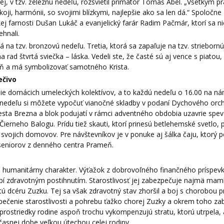
, v tzv. železnú nedeľu, rozsvietil primátor Tomáš Abel. „Všetkým p
oji, harmónii, so svojimi blízkymi, najlepšie ako sa len dá.“ Spoločne
ej farnosti Dušan Lukáč a evanjelický farár Radim Pačmár, ktorí sa ni
ehnali.
 na tzv. bronzovú nedeľu. Tretia, ktorá sa zapaľuje na tzv. strieborn
rad štvrtá sviečka – láska. Vedeli ste, že časté sú aj vence s piatou,
deň a má symbolizovať samotného Krista.
ečivo
ie domácich umeleckých kolektívov, a to každú nedeľu o 16.00 na ná
o nedeľu si môžete vypočuť vianočné skladby v podaní Dychového orc
esta Brezna a blok podujatí v rámci adventného obdobia uzavrie spe
ierneho Balogu. Prídu tiež skauti, ktorí prinesú betlehemské svetlo, 
 svojich domovov. Pre návštevníkov je v ponuke aj šálka čaju, ktorý 
 seniorov z denného centra Prameň.
 humanitárny charakter. Výťažok z dobrovoľného finančného príspev
rpí zdravotným postihnutím. Starostlivosť jej zabezpečuje najmä mam
ú dcéru Zuzku. Tej sa však zdravotný stav zhoršil a boj s chorobou pr
ečenie starostlivosti a pohrebu ťažko chorej Zuzky a okrem toho za
 prostriedky rodine aspoň trochu vykompenzujú stratu, ktorú utrpela, 
časnej dobe veľkou útechou celej rodiny.