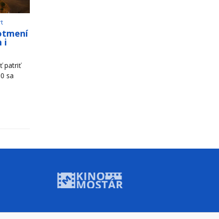
rt
otmení
 i
 patriť
00 sa