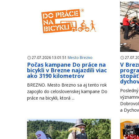
27.07.2026 13:01:51
Mesto Brezno
27.07.2
Počas kampane Do práce na
V Brez
bicykli v Brezne najazdili viac
progr
ako 3190 kilometrov
stopäť
dychov
BREZNO. Mesto Brezno sa aj tento rok
Posledný 
zapojilo do celoslovenskej kampane Do
významné
práce na bicykli, ktorá ...
Dobrovoľ
a Dychové