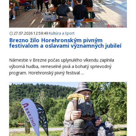
27.07.2026 12:59:49
Kultúra a šport
Brezno žilo Horehronským pivným
festivalom a oslavami významných jubileí
Námestie v Brezne počas uplynulého víkendu zaplnila
výborná hudba, remeselné pivá a bohatý sprievodný
program. Horehronský pivný festival ...