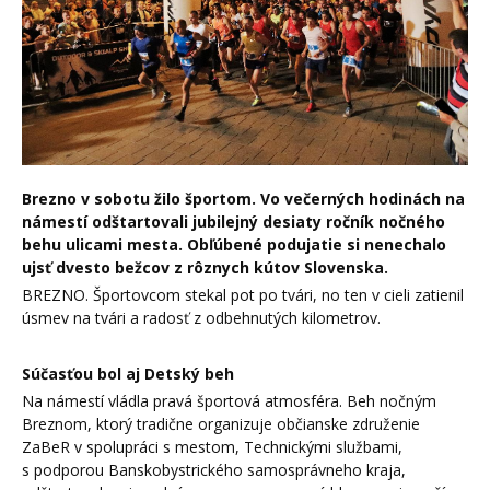
Brezno v sobotu žilo športom. Vo večerných hodinách na
námestí odštartovali jubilejný desiaty ročník nočného
behu ulicami mesta. Obľúbené podujatie si nenechalo
ujsť dvesto bežcov z rôznych kútov Slovenska.
BREZNO. Športovcom stekal pot po tvári, no ten v cieli zatienil
úsmev na tvári a radosť z odbehnutých kilometrov.
Súčasťou bol aj Detský beh
Na námestí vládla pravá športová atmosféra. Beh nočným
Breznom, ktorý tradične organizuje občianske združenie
ZaBeR v spolupráci s mestom, Technickými službami,
s podporou Banskobystrického samosprávneho kraja,