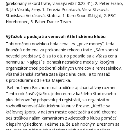
(prekonaný rekord trate, vlaňajší víťaz 0:23:41), 2. Peter Fraňo,
3. Ján Vetrák, ženy: 1. Terézia Poliaková, Viera Slivková,
Stanislava Vetráková, štafeta: 1. Kero Sound&Light, 2. FBC
Horehronec, 3. Faber Dance Team.
Výťažok z podujatia venovali Atletickému klubu
Tohtoročnou novinkou bola cena tzv. „prize money“, teda
finančná odmena za prekonanie rekordu trate. „Sám som si
nevedel predstaviť, či sa to dá, no podarilo sa a víťaza cena
neminula.“ Najlepší si odniesli netradičné medaily, ktorými
organizátor chcel podporiť lokálnych umelcov a remeselníkov,
víťazná ženská štafeta zasa špeciálnu cenu, a to masáž
s procedúrami od Ferka Majerčíka.
Beh nočným Breznom mal tradične aj charitatívny rozmer.
Tento rok časť výťažku, jedno euro z každého štartovného
plus dobrovoľný príspevok pri registrácii, sa organizátori
rozhodli venovať Atletickému klubu v Brezne. „Keďže sa
kráľovnej športu v našom meste opäť začína dariť, chceme
tiež troškou našim kamarátom z Atletického klubu pomôcť
k lepším výsledkom. Tešíme sa, že Beh nočným Breznom sa