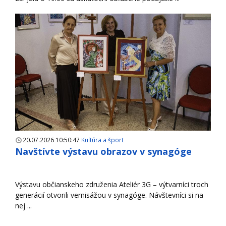
20.07.2026 10:50:47
Kultúra a šport
Navštívte výstavu obrazov v synagóge
Výstavu občianskeho združenia Ateliér 3G – výtvarníci troch
generácií otvorili vernisážou v synagóge. Návštevníci si na
nej ...