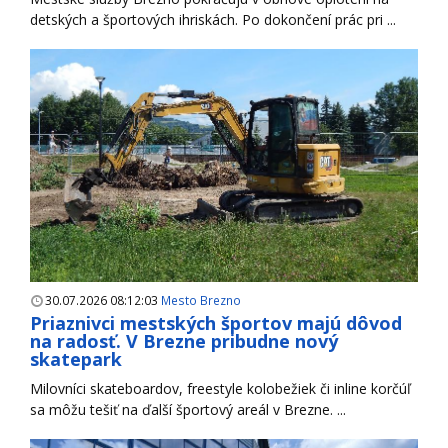
detských a športových ihriskách. Po dokončení prác pri ...
30.07.2026 08:12:03
Mesto Brezno
Priaznivci mestských športov majú dôvod
na radosť. V Brezne pribudne nový
skatepark
Milovníci skateboardov, freestyle kolobežiek či inline korčúľ
sa môžu tešiť na ďalší športový areál v Brezne. ...