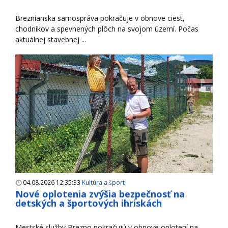
Breznianska samospráva pokračuje v obnove ciest,
chodníkov a spevnených plôch na svojom území. Počas
aktuálnej stavebnej ...
04.08.2026 12:35:33
Kultúra a šport
Nové oplotenia zvýšia bezpečnosť na
detských a športových ihriskách
Mestské služby Brezno pokračujú v obnove oplotení na