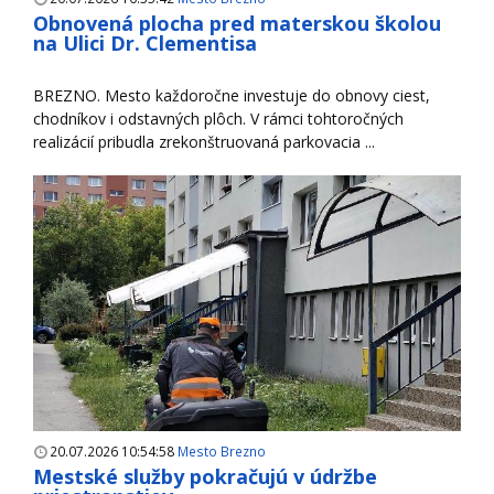
Obnovená plocha pred materskou školou
na Ulici Dr. Clementisa
BREZNO. Mesto každoročne investuje do obnovy ciest,
chodníkov i odstavných plôch. V rámci tohtoročných
realizácií pribudla zrekonštruovaná parkovacia ...
20.07.2026 10:54:58
Mesto Brezno
Mestské služby pokračujú v údržbe