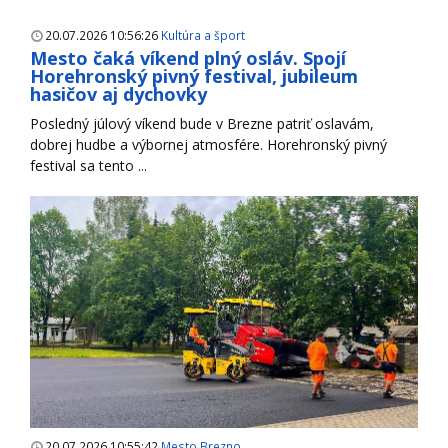
20.07.2026 10:56:26
Kultúra a šport
Mesto čaká víkend plný osláv. Spojí
Horehronský pivný festival, jubileum
hasičov aj dychovky
Posledný júlový víkend bude v Brezne patriť oslavám,
dobrej hudbe a výbornej atmosfére. Horehronský pivný
festival sa tento ...
20.07.2026 10:55:42
Mesto Brezno