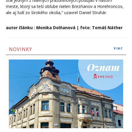
stal jedným z hlavných prázdninových podujatí v našom
meste, ktorý sa teší obľube nielen Brezňanov a Horehroncov,
ale aj ľudí zo širokého okolia,“ uzavrel Daniel Struhár.
autor článku : Monika Dolňanová | foto:
Tomáš Náther
NOVINKY
VIAC