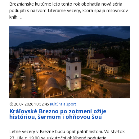
Breznianske kultúrne leto tento rok obohatila nová séria
podujatí s názvom Literárne večery, ktorá spája milovníkov
kníh, ...
20.07.2026 10:52:45
Kultúra a šport
Kráľovské Brezno po zotmení ožije
históriou, šermom i ohňovou šou
Letné večery v Brezne budú opäť patriť histórii. Vo štvrtok
23. júla o 19.00 sa uskutoční obľúbené podujatie ...