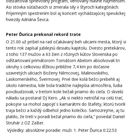
odštartoval sprievodný program, venovaný hlavne najmenším.
Asi stovka súťažiacich si zmerala sily v štyroch kategóriách.
Príjemným spestrením bol aj koncert vychádzajúcej speváckej
hviezdy Adriána Ševca.
Peter Ďurica prekonal rekord trate
O 21.00 už prišiel na rad očakávaný beh ulicami mesta, ktorý si
tento rok zapísal jubilejnú desiatu kapitolu. Dvesto pretekárov,
z toho 137 mužov a 63 žien z rôznych kútov Slovenska po
odštartovaní primátorom Tomášom Abelom absolvovali tri
okruhy s celkovou dĺžkou približne 7,4 km po dočasne
uzavretých uliciach Boženy Němcovej, Malinovského,
Laskomerského, Švermovej. Prvé dve kolá bežci prebehli aj
okolo námestia, kde bola tradične najlepšia atmosféra, ľudia
povzbudzovali, v treťom kole bežali priamo do cieľa. O skvelú
náladu sa postaral DJ Kero. „Ak si niekto netrúfal na celú trať,
pokojne sa mohol zapojiť s kamarátmi do štafety, ktorú tvorili
traja bežci a každý odbehol jedno kolečko. Samozrejme, aj tu
platilo, že tretí v poradí bežal priamo do cieľa,“ povedal Daniel
Struhár z OZ ZaBer.
Výsledky: absolútne poradie: muži: 1. Peter Ďurica 0:22:53