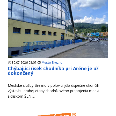
30.07.2026 08:07:05
Mesto Brezno
Chýbajúci úsek chodníka pri Aréne je už
dokončený
Mestské služby Brezno v polovici júla úspešne ukončili
výstavbu druhej etapy chodníkového prepojenia medzi
sídliskom ŠLN ...