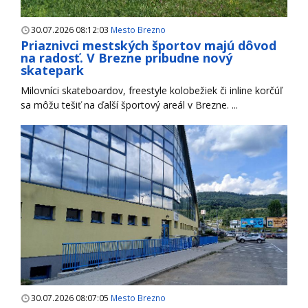
30.07.2026 08:12:03
Mesto Brezno
Priaznivci mestských športov majú dôvod
na radosť. V Brezne pribudne nový
skatepark
Milovníci skateboardov, freestyle kolobežiek či inline korčúľ
sa môžu tešiť na ďalší športový areál v Brezne. ...
30.07.2026 08:07:05
Mesto Brezno