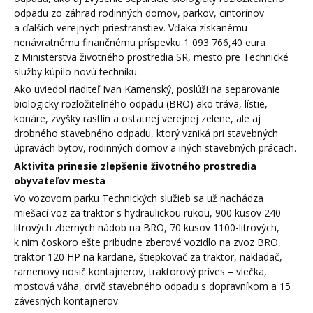
odpadu zo záhrad rodinných domov, parkov, cintorínov
a ďalších verejných priestranstiev. Vďaka získanému
nenávratnému finančnému príspevku 1 093 766,40 eura
z Ministerstva životného prostredia SR, mesto pre Technické
služby kúpilo novú techniku.
Ako uviedol riaditeľ Ivan Kamenský, poslúži na separovanie
biologicky rozložiteľného odpadu (BRO) ako tráva, lístie,
konáre, zvyšky rastlín a ostatnej verejnej zelene, ale aj
drobného stavebného odpadu, ktorý vzniká pri stavebných
úpravách bytov, rodinných domov a iných stavebných prácach.
Aktivita prinesie zlepšenie životného prostredia
obyvateľov mesta
Vo vozovom parku Technických služieb sa už nachádza
miešací voz za traktor s hydraulickou rukou, 900 kusov 240-
litrových zberných nádob na BRO, 70 kusov 1100-litrových,
k nim čoskoro ešte pribudne zberové vozidlo na zvoz BRO,
traktor 120 HP na kardane, štiepkovač za traktor, nakladač,
ramenový nosič kontajnerov, traktorový príves – vlečka,
mostová váha, drvič stavebného odpadu s dopravníkom a 15
závesných kontajnerov.