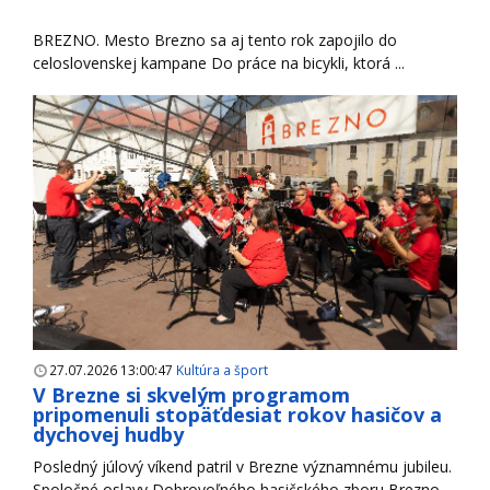
BREZNO. Mesto Brezno sa aj tento rok zapojilo do
celoslovenskej kampane Do práce na bicykli, ktorá ...
27.07.2026 13:00:47
Kultúra a šport
V Brezne si skvelým programom
pripomenuli stopäťdesiat rokov hasičov a
dychovej hudby
Posledný júlový víkend patril v Brezne významnému jubileu.
Spoločné oslavy Dobrovoľného hasičského zboru Brezno