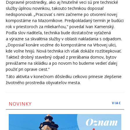
Dopravné prostriedky, ako aj hnuteľné veci sú pre technické
služby úplnou novinkou, takouto technikou doposiaľ
nedisponovali. „Pracovať s nimi začneme po otvorení novej
kompostárne na Mazorníkove. Predpokladaný termín je budúci
rok v priestoroch za mliekarňou,“ povedal Ivan Kamenský.
Podľa slov riaditeľa, technika bude dostatočne vyťažená
a výrazne sa skvalitnia služby v oblasti nakladania s odpadom.
„Doposiaľ konáre vozíme do kompostárne na Vrbovej ulici,
kde voľne hnijú. Nová technika ich však dokáže rozštiepkovať.
Taktiež drobný stavebný odpad z prerábania domov, bytov
prevážame na skládku a po novom ho budeme vedieť ďalej
použiť pri oprave ciest.“
Táto aktivita v konečnom dôsledku celkovo prinesie zlepšenie
životného prostredia obyvateľov mesta.
NOVINKY
VIAC