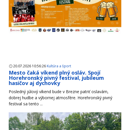
20.07.2026 10:56:26
Kultúra a šport
Mesto čaká víkend plný osláv. Spojí
Horehronský pivný festival, jubileum
hasičov aj dychovky
Posledný júlový víkend bude v Brezne patriť oslavám,
dobrej hudbe a výbornej atmosfére. Horehronský pivný
festival sa tento ...