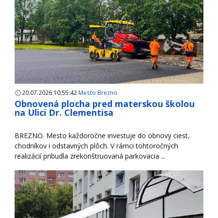
20.07.2026 10:55:42
Mesto Brezno
Obnovená plocha pred materskou školou
na Ulici Dr. Clementisa
BREZNO. Mesto každoročne investuje do obnovy ciest,
chodníkov i odstavných plôch. V rámci tohtoročných
realizácií pribudla zrekonštruovaná parkovacia ...