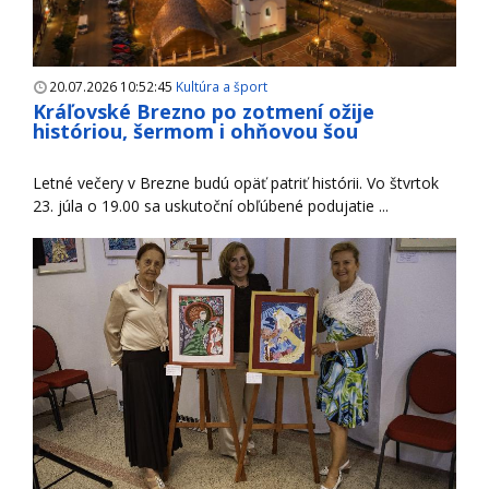
20.07.2026 10:52:45
Kultúra a šport
Kráľovské Brezno po zotmení ožije
históriou, šermom i ohňovou šou
Letné večery v Brezne budú opäť patriť histórii. Vo štvrtok
23. júla o 19.00 sa uskutoční obľúbené podujatie ...