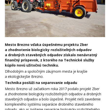
Mesto Brezno vďaka úspešnému projektu Zber
a zhodnotenie biologicky rozložiteľných odpadov
a drobných stavebných odpadov získalo nenávratný
finančný príspevok, z ktorého na Technické služby
kúpilo novú užitočnú techniku.
Dlhodobým a spoločným záujmom mesta je krajšie
a ekologickejšie Brezno.
Technika poslúži na separovanie odpadu
Mesto Brezno už začiatkom roka 2017 podalo projekt Zber
a zhodnotenie biologicky rozložiteľných odpadov a drobných
stavebných odpadov a bolo úspešné. Projekt rieši zavedenie
komplexného systému separácie drobného stavebného
odpadu, ako aj zvýšenie separácie biologicky rozložiteľného