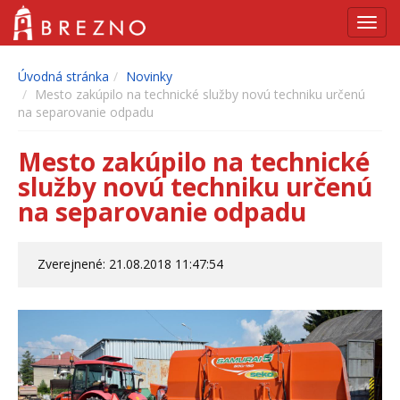
Navig
Úvodná stránka
Novinky
Mesto zakúpilo na technické služby novú techniku určenú
na separovanie odpadu
Mesto zakúpilo na technické
služby novú techniku určenú
na separovanie odpadu
Zverejnené: 21.08.2018 11:47:54