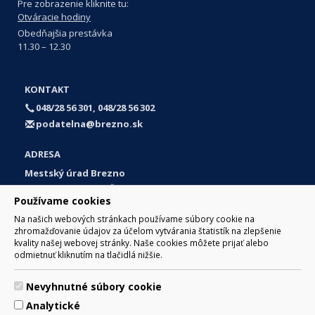
Pre zobrazenie kliknite tu:
Otváracie hodiny
Obedňajšia prestávka
11.30 – 12.30
KONTAKT
048/28 56 301, 048/28 56 302
podatelna@brezno.sk
ADRESA
Mestský úrad Brezno
Námestie gen. M. R. Štefánika 1
Používame cookies
977 01 Brezno
Na našich webových stránkach používame súbory cookie na
Slovakia (Slovak Republic)
zhromažďovanie údajov za účelom vytvárania štatistík na zlepšenie
kvality našej webovej stránky. Naše cookies môžete prijať alebo
odmietnuť kliknutím na tlačidlá nižšie.
Nevyhnutné súbory cookie
© 2017 Mesto Brezno, Námestie gen. M. R. Štefánika 1, Brezno
Analytické
977 01 Tel.: 048/28 56 301, 048/28 56 302 Email: