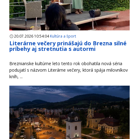
20.07.2026 10:54:04
Kultúra a šport
Literárne večery prinášajú do Brezna silné
príbehy aj stretnutia s autormi
Breznianske kultúrne leto tento rok obohatila nová séria
podujatí s názvom Literárne večery, ktorá spája milovníkov
kníh, ...