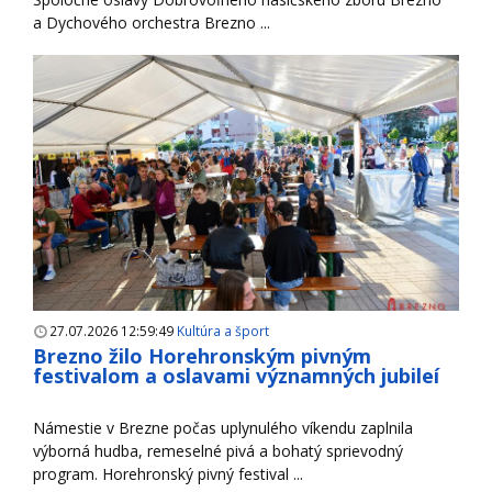
a Dychového orchestra Brezno ...
27.07.2026 12:59:49
Kultúra a šport
Brezno žilo Horehronským pivným
festivalom a oslavami významných jubileí
Námestie v Brezne počas uplynulého víkendu zaplnila
výborná hudba, remeselné pivá a bohatý sprievodný
program. Horehronský pivný festival ...