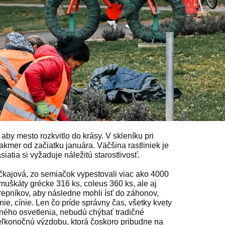
by mesto rozkvitlo do krásy. V skleníku pri
kmer od začiatku januára. Väčšina rastliniek je
atia si vyžaduje náležitú starostlivosť.
kajová, zo semiačok vypestovali viac ako 4000
 muškáty grécke 316 ks, coleus 360 ks, ale aj
repníkov, aby následne mohli ísť do záhonov,
ie, cínie. Len čo príde správny čas, všetky kvety
jného osvetlenia, nebudú chýbať tradičné
eľkonočnú výzdobu, ktorá čoskoro pribudne na