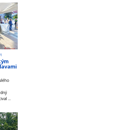
rt
ským
slavami
ulého
odný
al ...