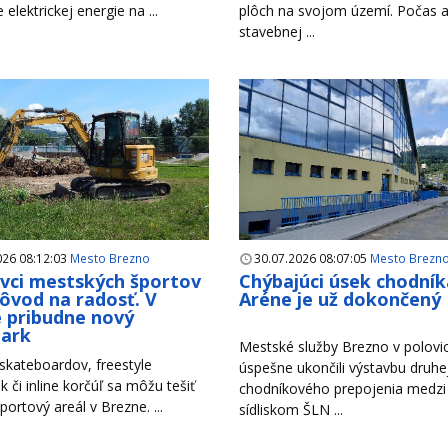
e elektrickej energie na ...
plôch na svojom území. Počas a
stavebnej ...
026 08:12:03
Mesto Brezno
30.07.2026 08:07:05
Mesto Brezn
ivci mestských športov
Chýbajúci úsek chodník
ôvod na radosť. V
Aréne je už dokončený
 pribudne nový
park
Mestské služby Brezno v polovici
 skateboardov, freestyle
úspešne ukončili výstavbu druhe
k či inline korčúľ sa môžu tešiť
chodníkového prepojenia medzi
portový areál v Brezne. ...
sídliskom ŠLN ...