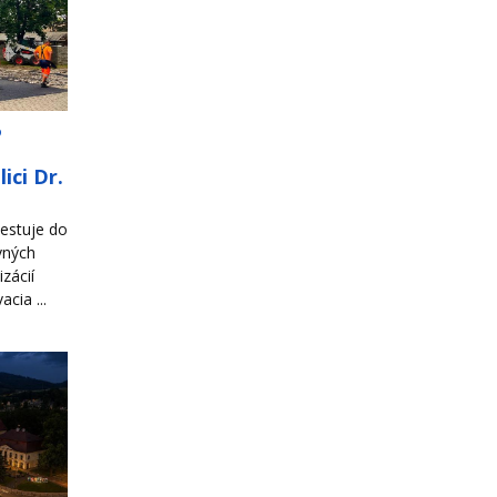
o
ici Dr.
estuje do
vných
zácií
cia ...