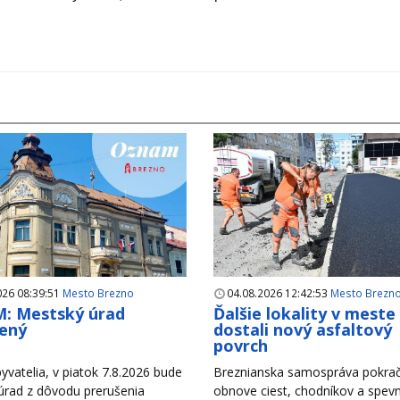
026 08:39:51
Mesto Brezno
04.08.2026 12:42:53
Mesto Brezn
: Mestský úrad
Ďalšie lokality v meste
ený
dostali nový asfaltový
povrch
yvatelia, v piatok 7.8.2026 bude
Breznianska samospráva pokrač
úrad z dôvodu prerušenia
obnove ciest, chodníkov a spev