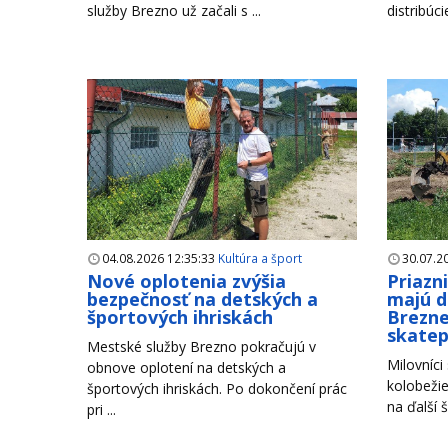
služby Brezno už začali s ...
distribúci
04.08.2026 12:35:33
Kultúra a šport
30.07.2
Nové oplotenia zvýšia
Priazn
bezpečnosť na detských a
majú d
športových ihriskách
Brezne
skate
Mestské služby Brezno pokračujú v
Milovníci
obnove oplotení na detských a
kolobežie
športových ihriskách. Po dokončení prác
na ďalší š
pri ...