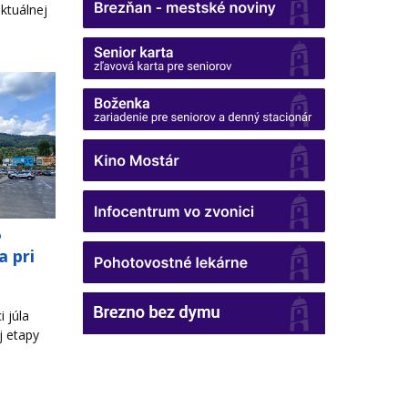
ktuálnej
o
a pri
 júla
j etapy