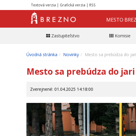
Textová verzia
|
Grafická verzia
|
RSS
MESTO BRE
Zastupiteľstvo
Komisie
Úvodná stránka
Novinky
Mesto sa prebúdza do jar
Mesto sa prebúdza do jari
Zverejnené: 01.04.2025 14:18:00