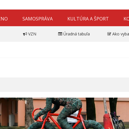
ZNO
SAMOSPRÁVA
KULTÚRA A ŠPORT
K
VZN
Úradná tabuľa
Ako vyba
i