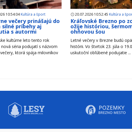
026 10:54:04
Kultúra a šport
20.07.2026 10:52:45
Kultúra a špo
rne večery prinášajú do
Kráľovské Brezno po z
 silné príbehy aj
ožije históriou, šermom
utia s autormi
ohňovou šou
ke kultúrne leto tento rok
Letné večery v Brezne budú opäť
 nová séria podujatí s názvom
histórii. Vo štvrtok 23. júla o 19.
 večery, ktorá spája milovníkov
uskutoční obľúbené podujatie ...