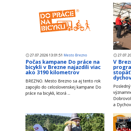
27.07.2026 13:01:51
Mesto Brezno
27.07.2
Počas kampane Do práce na
V Brez
bicykli v Brezne najazdili viac
progr
ako 3190 kilometrov
stopäť
dychov
BREZNO. Mesto Brezno sa aj tento rok
Posledný 
zapojilo do celoslovenskej kampane Do
významné
práce na bicykli, ktorá ...
Dobrovoľ
a Dychové