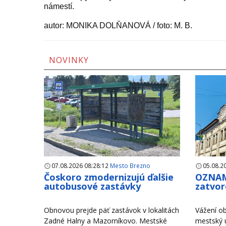
námestí.
autor: MONIKA DOLŇANOVÁ / foto: M. B.
NOVINKY
07.08.2026 08:28:12
Mesto Brezno
05.08.2
Čoskoro zmodernizujú ďalšie
OZNAM
autobusové zastávky
zatvor
Obnovou prejde päť zastávok v lokalitách
Vážení ob
Zadné Halny a Mazorníkovo. Mestské
mestský 