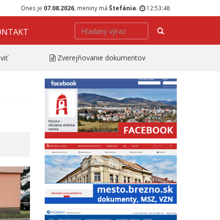
Dnes je
07.08.2026
, meniny má
Štefánia
.
12:53:49
Hľadať
ONTAKT
viť
Zverejňovanie dokumentov