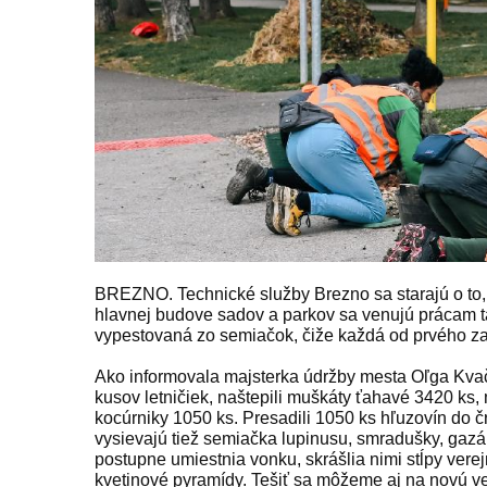
BREZNO. Technické služby Brezno sa starajú o to, a
hlavnej budove sadov a parkov sa venujú prácam ta
vypestovaná zo semiačok, čiže každá od prvého zasi
Ako informovala majsterka údržby mesta Oľga Kvač
kusov letničiek, naštepili muškáty ťahavé 3420 ks,
kocúrniky 1050 ks. Presadili 1050 ks hľuzovín do č
vysievajú tiež semiačka lupinusu, smradušky, gazán
postupne umiestnia vonku, skrášlia nimi stĺpy vere
kvetinové pyramídy. Tešiť sa môžeme aj na novú v