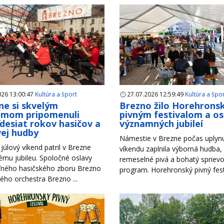
026 13:00:47
Kultúra a šport
27.07.2026 12:59:49
Kultúra a špo
ne si skvelým
Brezno žilo Horehron
amom pripomenuli
pivným festivalom a o
desiat rokov hasičov a
významných jubileí
ej hudby
Námestie v Brezne počas uplyn
júlový víkend patril v Brezne
víkendu zaplnila výborná hudba,
mu jubileu. Spoločné oslavy
remeselné pivá a bohatý spriev
ného hasičského zboru Brezno
program. Horehronský pivný festiv
ho orchestra Brezno ...