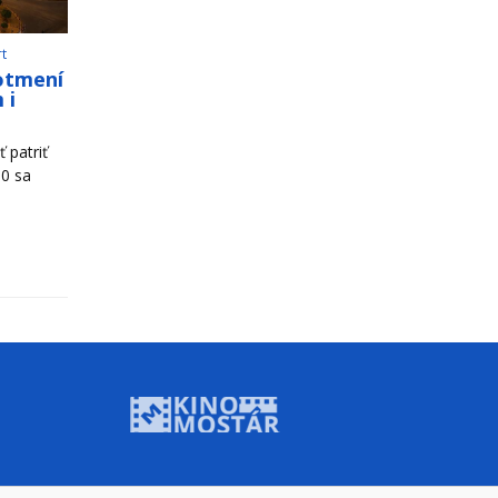
rt
otmení
 i
 patriť
00 sa