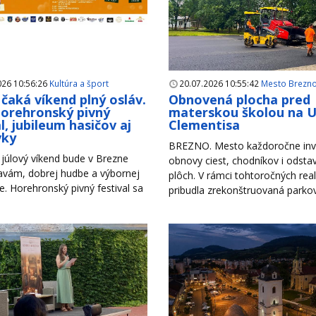
026 10:56:26
Kultúra a šport
20.07.2026 10:55:42
Mesto Brezn
čaká víkend plný osláv.
Obnovená plocha pred
Horehronský pivný
materskou školou na Ul
l, jubileum hasičov aj
Clementisa
vky
BREZNO. Mesto každoročne inv
júlový víkend bude v Brezne
obnovy ciest, chodníkov i odsta
lavám, dobrej hudbe a výbornej
plôch. V rámci tohtoročných reali
. Horehronský pivný festival sa
pribudla zrekonštruovaná parkova