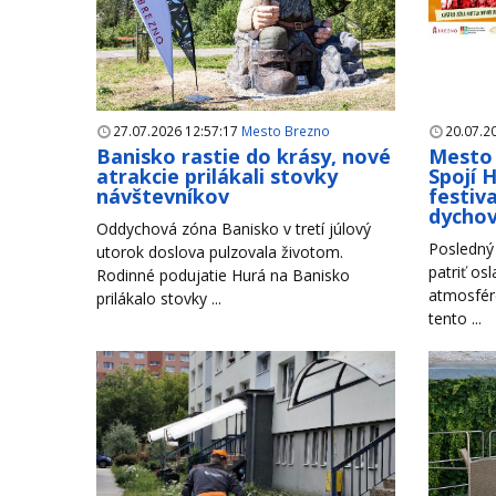
27.07.2026 12:57:17
Mesto Brezno
20.07.2
Banisko rastie do krásy, nové
Mesto 
atrakcie prilákali stovky
Spojí 
návštevníkov
festiva
dycho
Oddychová zóna Banisko v tretí júlový
Posledný 
utorok doslova pulzovala životom.
patriť os
Rodinné podujatie Hurá na Banisko
atmosfére
prilákalo stovky ...
tento ...