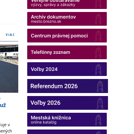
VIAC
o
 už
uje v
nených