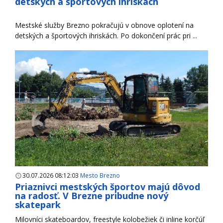
detských a športových ihriskách
Mestské služby Brezno pokračujú v obnove oplotení na
detských a športových ihriskách. Po dokončení prác pri ...
30.07.2026 08:12:03
Mesto Brezno
Priaznivci mestských športov majú dôvod
na radosť. V Brezne pribudne nový
skatepark
Milovníci skateboardov, freestyle kolobežiek či inline korčúľ