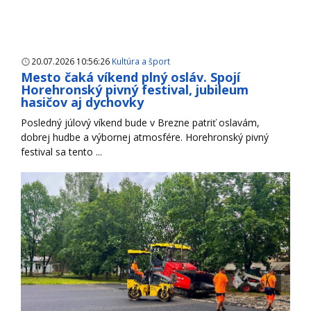
20.07.2026 10:56:26
Kultúra a šport
Mesto čaká víkend plný osláv. Spojí
Horehronský pivný festival, jubileum
hasičov aj dychovky
Posledný júlový víkend bude v Brezne patriť oslavám,
dobrej hudbe a výbornej atmosfére. Horehronský pivný
festival sa tento ...