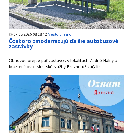
07.08.2026 08:28:12
Mesto Brezno
Čoskoro zmodernizujú ďalšie autobusové
zastávky
Obnovou prejde päť zastávok v lokalitách Zadné Halny a
Mazorníkovo. Mestské služby Brezno už začali s ...