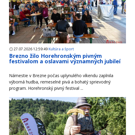
27.07.2026 12:59:49
Kultúra a šport
Brezno žilo Horehronským pivným
festivalom a oslavami významných jubileí
Námestie v Brezne počas uplynulého víkendu zaplnila
výborná hudba, remeselné pivá a bohatý sprievodný
program. Horehronský pivný festival ...