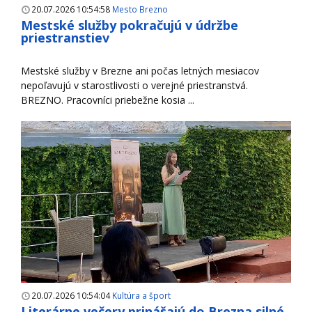
20.07.2026 10:54:58
Mesto Brezno
Mestské služby pokračujú v údržbe
priestranstiev
Mestské služby v Brezne ani počas letných mesiacov
nepoľavujú v starostlivosti o verejné priestranstvá.
BREZNO. Pracovníci priebežne kosia ...
20.07.2026 10:54:04
Kultúra a šport
Literárne večery prinášajú do Brezna silné