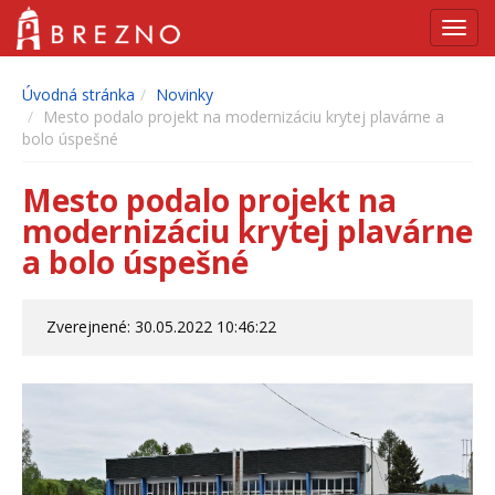
Navig
Úvodná stránka
Novinky
Mesto podalo projekt na modernizáciu krytej plavárne a
bolo úspešné
Mesto podalo projekt na
modernizáciu krytej plavárne
a bolo úspešné
Zverejnené: 30.05.2022 10:46:22