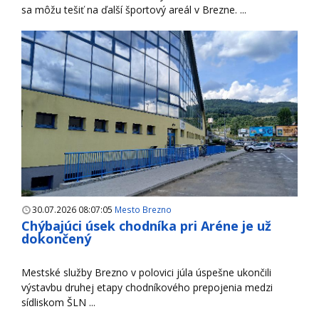
sa môžu tešiť na ďalší športový areál v Brezne. ...
30.07.2026 08:07:05
Mesto Brezno
Chýbajúci úsek chodníka pri Aréne je už
dokončený
Mestské služby Brezno v polovici júla úspešne ukončili
výstavbu druhej etapy chodníkového prepojenia medzi
sídliskom ŠLN ...