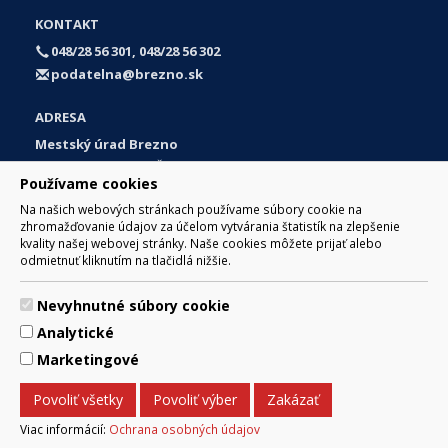
KONTAKT
048/28 56 301, 048/28 56 302
podatelna@brezno.sk
ADRESA
Mestský úrad Brezno
Námestie gen. M. R. Štefánika 1
Používame cookies
977 01 Brezno
Na našich webových stránkach používame súbory cookie na
Slovakia (Slovak Republic)
zhromažďovanie údajov za účelom vytvárania štatistík na zlepšenie
kvality našej webovej stránky. Naše cookies môžete prijať alebo
odmietnuť kliknutím na tlačidlá nižšie.
Nevyhnutné súbory cookie
© 2017 Mesto Brezno, Námestie gen. M. R. Štefánika 1, Brezno
Analytické
977 01 Tel.: 048/28 56 301, 048/28 56 302 Email:
webmaster@brezno.sk
Marketingové
Za obsah zodpovedá Mesto Brezno. Technický prevádzkovateľ:
Arrabella, s.r.o. , Pod Donátom 12/136 Žiar nad Hronom 965 01
Povoliť všetky
Povoliť výber
Zakázať
podpora@internetova-stranka.sk
Prehlásenie o prístupnosti
Ochrana osobných údajov
Viac informácií:
Ochrana osobných údajov