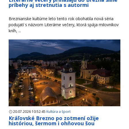
príbehy aj stretnutia s autormi
Breznianske kultúrne leto tento rok obohatila nová séria
podujatí s názvom Literárne večery, ktorá spája milovníkov
kníh, ...
20.07.2026 10:52:45
Kultúra a šport
Kráľovské Brezno po zotmení ožije
históriou, šermom i ohňovou šou