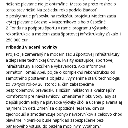
riešenie plavárne nie je optimálne. Mesto sa preto rozhodlo
tento stav riešiť. Na začiatku roka podalo žiadosť
o poskytnutie príspevku na realizáciu projektu Modernizácia
krytej plavárne Brezno – Mazorníkovo a bolo úspešné.
Z Fondu na podporu športu v rámci programu Výstavba,
rekonštrukcia a modernizácia športovej infraštruktúry získalo 1
250 000 eur.
Pribudnú viaceré novinky
Projekt je zameraný na modernizáciu športovej infraštruktúry
a zlepšenie technickej úrovne, kvality existujúcej športovej
infraštruktúry a rozšírenie vybavenosti. Ako informoval
primátor Tomáš Abel, pôjde o komplexnú rekonštrukciu od
samotného postavenia objektu. „Vymeníme starú technológiu
zo 70-tych rokov 20. storočia, čím zabezpečíme
bezproblémovú prevádzku s nižšími nákladmi a kvalitnejším
komfortom pre návštevníkov. Zmenšíme hĺbku vody, aby sa
zlepšili podmienky na plavecké výcviky škôl a učenie plávania aj
najmenších detí. Zmení sa dispozičné riešenie, čím sa
zjednoduší a zmodernizuje pohyb návštevníkov a celkovo chod
plavárne. Novinkou bude napríklad zabezpečenie bez-
bariérového vstupu do bazéna mobilným výťahom.“