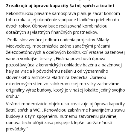
Zrealizujú aj úpravu kapacity šatní, spŕch a toaliet
Rekonštrukciu plavárne samospráva plánuje začať koncom
tohto roka a jej ukončenie v prípade hladkého priebehu do
dvoch rokov. Obnova bude realizovaná kombináciou
dotačných aj vlastných finančných prostriedkov.
Podľa slov vedúcej odboru riadenia projektov Milady
Medveďovej, modernizácia začne sanačnými prácami
železobetónových a oceľových konštrukcií vrátane bazénovej
vane a vonkajšej terasy. „Finálna povrchová úprava
pozostávajúca z keramických obkladov bazéna a bazénovej
haly sa vracia k pôvodnému riešeniu od významného
slovenského architekta Vladimíra Dedečka. Úpravou
exteriérových stien zo sklokeramickej mozaiky zachováme
originálny výraz budovy, ktorý je v našej lokalite jediný svojho
druhu.“
V rámci modernizácie objektu sa zrealizuje aj úprava kapacity
šatní, spŕch a WC. „Renováciou zabránime havarijnému stavu
budovy a s tým spojenému nutnému zatvoreniu plavárne,
obnova technológií zasa prispeje k lepšej udržateľnosti
prevádzky.“