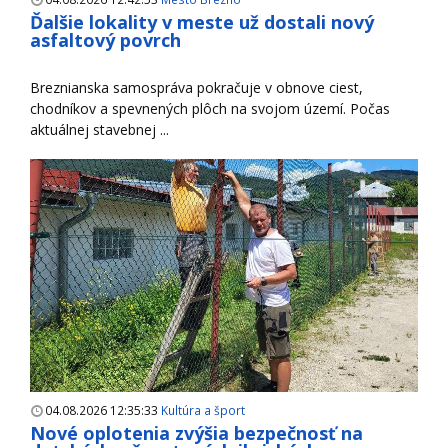
Ďalšie lokality v meste už dostali nový
asfaltový povrch
Breznianska samospráva pokračuje v obnove ciest,
chodníkov a spevnených plôch na svojom území. Počas
aktuálnej stavebnej ...
04.08.2026 12:35:33
Kultúra a šport
Nové oplotenia zvýšia bezpečnosť na