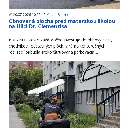
20.07.2026 10:55:42
Mesto Brezno
Obnovená plocha pred materskou školou
na Ulici Dr. Clementisa
BREZNO. Mesto každoročne investuje do obnovy ciest,
chodníkov i odstavných plôch. V rámci tohtoročných
realizácií pribudla zrekonštruovaná parkovacia ...