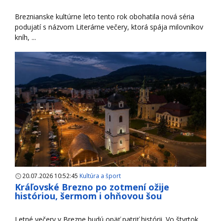
Breznianske kultúrne leto tento rok obohatila nová séria
podujatí s názvom Literárne večery, ktorá spája milovníkov
kníh, ...
20.07.2026 10:52:45
Kultúra a šport
Kráľovské Brezno po zotmení ožije
históriou, šermom i ohňovou šou
Letné večery v Brezne budú opäť patriť histórii. Vo štvrtok