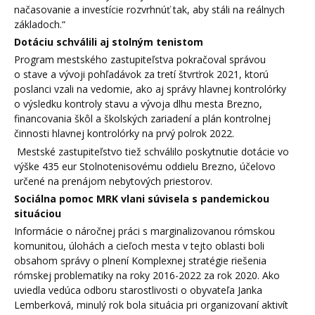
načasovanie a investície rozvrhnúť tak, aby stáli na reálnych
základoch.“
Dotáciu schválili aj stolným tenistom
Program mestského zastupiteľstva pokračoval správou
o stave a vývoji pohľadávok za tretí štvrťrok 2021, ktorú
poslanci vzali na vedomie, ako aj správy hlavnej kontrolórky
o výsledku kontroly stavu a vývoja dlhu mesta Brezno,
financovania škôl a školských zariadení a plán kontrolnej
činnosti hlavnej kontrolórky na prvý polrok 2022.
Mestské zastupiteľstvo tiež schválilo poskytnutie dotácie vo
výške 435 eur Stolnotenisovému oddielu Brezno, účelovo
určené na prenájom nebytových priestorov.
Sociálna pomoc MRK vlani súvisela s pandemickou
situáciou
Informácie o náročnej práci s marginalizovanou rómskou
komunitou, úlohách a cieľoch mesta v tejto oblasti boli
obsahom správy o plnení Komplexnej stratégie riešenia
rómskej problematiky na roky 2016-2022 za rok 2020. Ako
uviedla vedúca odboru starostlivosti o obyvateľa Janka
Lemberková, minulý rok bola situácia pri organizovaní aktivít