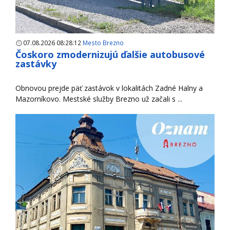
07.08.2026 08:28:12
Mesto Brezno
Čoskoro zmodernizujú ďalšie autobusové
zastávky
Obnovou prejde päť zastávok v lokalitách Zadné Halny a
Mazorníkovo. Mestské služby Brezno už začali s ...