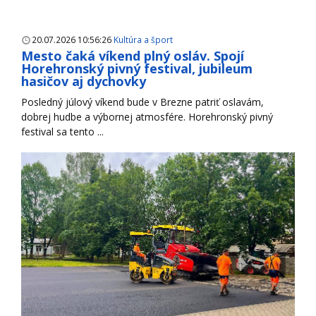
20.07.2026 10:56:26
Kultúra a šport
Mesto čaká víkend plný osláv. Spojí
Horehronský pivný festival, jubileum
hasičov aj dychovky
Posledný júlový víkend bude v Brezne patriť oslavám,
dobrej hudbe a výbornej atmosfére. Horehronský pivný
festival sa tento ...