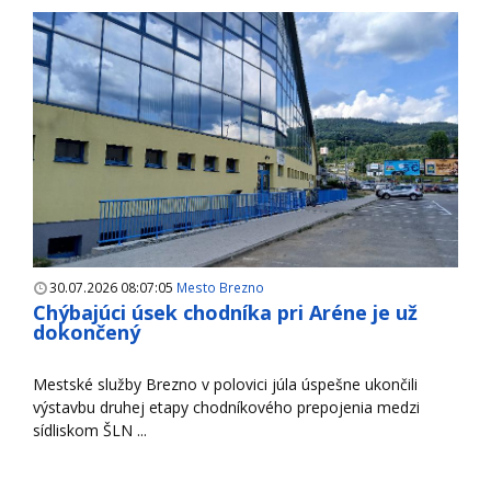
30.07.2026 08:07:05
Mesto Brezno
Chýbajúci úsek chodníka pri Aréne je už
dokončený
Mestské služby Brezno v polovici júla úspešne ukončili
výstavbu druhej etapy chodníkového prepojenia medzi
sídliskom ŠLN ...