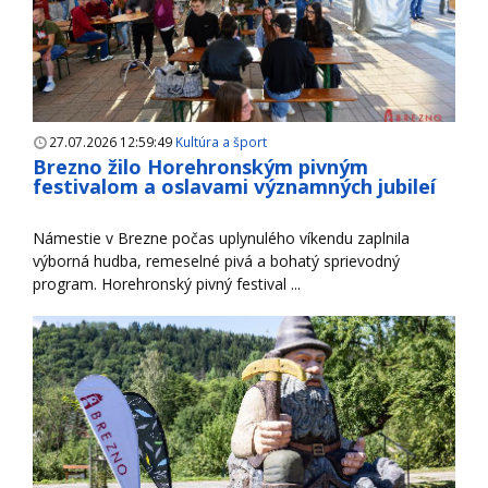
27.07.2026 12:59:49
Kultúra a šport
Brezno žilo Horehronským pivným
festivalom a oslavami významných jubileí
Námestie v Brezne počas uplynulého víkendu zaplnila
výborná hudba, remeselné pivá a bohatý sprievodný
program. Horehronský pivný festival ...