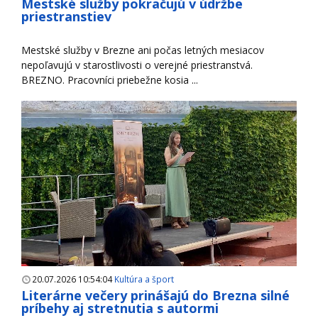
Mestské služby pokračujú v údržbe
priestranstiev
Mestské služby v Brezne ani počas letných mesiacov
nepoľavujú v starostlivosti o verejné priestranstvá.
BREZNO. Pracovníci priebežne kosia ...
20.07.2026 10:54:04
Kultúra a šport
Literárne večery prinášajú do Brezna silné
príbehy aj stretnutia s autormi