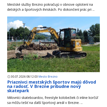
Mestské služby Brezno pokračujú v obnove oplotení na
detských a športových ihriskách. Po dokončení prác pri ...
30.07.2026 08:12:03
Mesto Brezno
Priaznivci mestských športov majú dôvod
na radosť. V Brezne pribudne nový
skatepark
Milovníci skateboardov, freestyle kolobežiek či inline korčúľ
sa môžu tešiť na ďalší športový areál v Brezne. ...