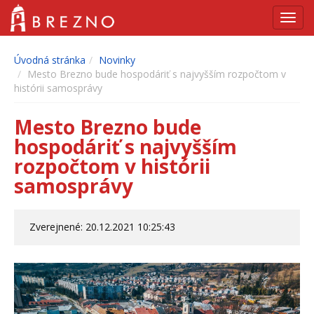
Navig
Úvodná stránka
Novinky
Mesto Brezno bude hospodáriť s najvyšším rozpočtom v
histórii samosprávy
Mesto Brezno bude
hospodáriť s najvyšším
rozpočtom v histórii
samosprávy
Zverejnené: 20.12.2021 10:25:43