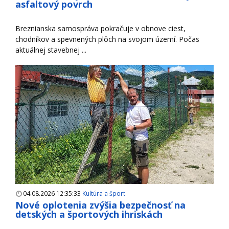
asfaltový povrch
Breznianska samospráva pokračuje v obnove ciest,
chodníkov a spevnených plôch na svojom území. Počas
aktuálnej stavebnej ...
04.08.2026 12:35:33
Kultúra a šport
Nové oplotenia zvýšia bezpečnosť na
detských a športových ihriskách