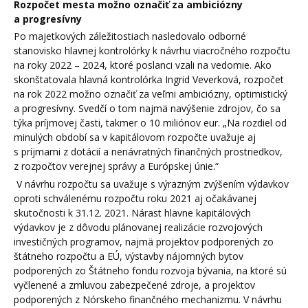
Rozpočet mesta možno označiť za ambiciózny
a progresívny
Po majetkových záležitostiach nasledovalo odborné
stanovisko hlavnej kontrolórky k návrhu viacročného rozpočtu
na roky 2022 – 2024, ktoré poslanci vzali na vedomie. Ako
skonštatovala hlavná kontrolórka Ingrid Veverková, rozpočet
na rok 2022 možno označiť za veľmi ambiciózny, optimistický
a progresívny. Svedčí o tom najmä navýšenie zdrojov, čo sa
týka príjmovej časti, takmer o 10 miliónov eur. „Na rozdiel od
minulých období sa v kapitálovom rozpočte uvažuje aj
s príjmami z dotácií a nenávratných finančných prostriedkov,
z rozpočtov verejnej správy a Európskej únie.“
V návrhu rozpočtu sa uvažuje s výrazným zvýšením výdavkov
oproti schválenému rozpočtu roku 2021 aj očakávanej
skutočnosti k 31.12. 2021. Nárast hlavne kapitálových
výdavkov je z dôvodu plánovanej realizácie rozvojových
investičných programov, najmä projektov podporených zo
štátneho rozpočtu a EÚ, výstavby nájomných bytov
podporených zo Štátneho fondu rozvoja bývania, na ktoré sú
vyčlenené a zmluvou zabezpečené zdroje, a projektov
podporených z Nórskeho finančného mechanizmu. V návrhu