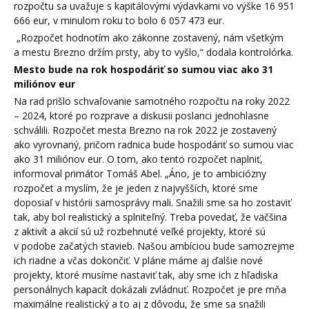
rozpočtu sa uvažuje s kapitálovými výdavkami vo výške 16 951
666 eur, v minulom roku to bolo 6 057 473 eur.
„Rozpočet hodnotím ako zákonne zostavený, nám všetkým
a mestu Brezno držím prsty, aby to vyšlo,“ dodala kontrolórka.
Mesto bude na rok hospodáriť so sumou viac ako 31
miliónov eur
Na rad prišlo schvaľovanie samotného rozpočtu na roky 2022
– 2024, ktoré po rozprave a diskusii poslanci jednohlasne
schválili. Rozpočet mesta Brezno na rok 2022 je zostavený
ako vyrovnaný, pričom radnica bude hospodáriť so sumou viac
ako 31 miliónov eur. O tom, ako tento rozpočet naplniť,
informoval primátor Tomáš Abel. „Áno, je to ambiciózny
rozpočet a myslím, že je jeden z najvyšších, ktoré sme
doposiaľ v histórii samosprávy mali. Snažili sme sa ho zostaviť
tak, aby bol realistický a splniteľný. Treba povedať, že väčšina
z aktivít a akcií sú už rozbehnuté veľké projekty, ktoré sú
v podobe začatých stavieb. Našou ambíciou bude samozrejme
ich riadne a včas dokončiť. V pláne máme aj ďalšie nové
projekty, ktoré musíme nastaviť tak, aby sme ich z hľadiska
personálnych kapacít dokázali zvládnuť. Rozpočet je pre mňa
maximálne realistický a to aj z dôvodu, že sme sa snažili