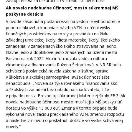
zastupiteľstva sa uskutočnilo v stredu 15. decembra.
Ak novela nadobudne účinnosť, mesto súkromnej MŠ
poskytne dotáciu
V úvode zasadnutia poslanci vzali na vedomie vyhodnotenie
pripomienkového konania k návrhu VZN o určení výšky
finančných prostriedkov na mzdy a prevádzku na žiaka
základnej umeleckej školy, dieťa materskej školy, školského
zariadenia, v zariadeniach školského stravovania na jedno
hlavné jedlo a doplnkové jedlo zriadených na území mesta
Brezno na rok 2022. Ako informovala vedúca odboru
ekonomiky a financovania Ružena Šefranková, v NR SR bola
schválená poslanecká novela zákona o štátnej správe
v školstve a školskej samospráve, avšak účinnosť ešte
nenadobudla. „Novela sa týka rovnakého financovania škôl
a školských zariadení bez ohľadu na zriaďovateľa, čiže
v prípade mesta Brezno aj súkromnej Materskej školy EBG. Ak
novela nadobudne účinnosť, mesto musí tejto MŠ poskytnúť
dotáciu vo výške 13 000 eur. Zmena v tomto prípade bude
vykonaná novelizáciou predkladaného VZN, zmenou rozpočtu
a následne zmluvou o poskytnutí dotácie vo výške schválenej
novely.“