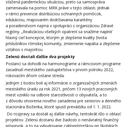
sťažená pandemickou situáciou, preto sa samospráva
zameriavala na pomoc MRK práve v tejto oblasti. Jednak
v rámci prevencie distribúciou ochranných pomôcok,
edukáciou, mapovaním dodržiavania karantény
a poradenstvom najmä v spolupráci s organizáciou Zdravé
regióny. „Realizáciou všetkých opatrení sa snažíme naplniť
hlavný cieľ koncepcie, ktorým je zlepšenie kvality života
príslušníkov rómskej komunity, zmiernenie napätia a zlepšenie
vzťahov s majoritou.
Zelenú dostali ďalšie dva projekty
Poslanci sa dohodli na harmonograme a rámcovom programe
zasadnutí mestského zastupiteľstva v prvom polroku 2022,
rokovacím dňom ostane streda.
Jedným z bodov boli aj informácie o organizačných zmenách
mestského úradu za rok 2021, pričom 13 nových pracovných
miest vzniklo na odbore starostlivosti o obyvateľa, a to
z dôvodu otvorenia nového zariadenia pre seniorov a denného
stacionára Boženka, ktoré spustí prevádzku od 1. 1. 2022.
Do rozpravy sa dostali aj ďalšie návrhy, tentokrát išlo o oblasť
projektov. Zelenú dostanú dve žiadosti o nenávratný finančný
príspevok, a to na vybudovanie cykloprístreškov pri školských