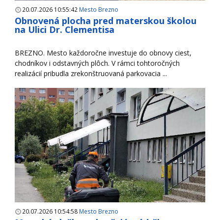
20.07.2026 10:55:42
Mesto Brezno
Obnovená plocha pred materskou školou
na Ulici Dr. Clementisa
BREZNO. Mesto každoročne investuje do obnovy ciest,
chodníkov i odstavných plôch. V rámci tohtoročných
realizácií pribudla zrekonštruovaná parkovacia ...
20.07.2026 10:54:58
Mesto Brezno