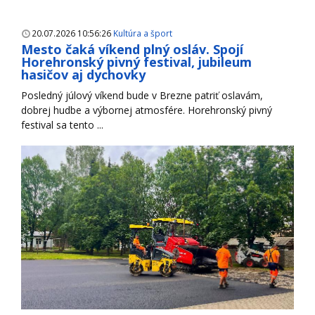
20.07.2026 10:56:26
Kultúra a šport
Mesto čaká víkend plný osláv. Spojí
Horehronský pivný festival, jubileum
hasičov aj dychovky
Posledný júlový víkend bude v Brezne patriť oslavám,
dobrej hudbe a výbornej atmosfére. Horehronský pivný
festival sa tento ...