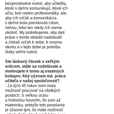
bezprostredne nutné, aby učiteľky,
ktoré s deťmi komunikujú, ktoré ich
učia, boli nielen profesionálky, ale,
aby ich vzťah a komunikácia
s deťmi bola preniknutá citom,
nehou, lebo len vtedy ich vieme
ukotviť. My potrebujeme, aby deti
práve v tomto období nadobudli
a získali vzťah k sebe, k svojmu
okoliu a v tejto dobe je potreba
lásky veľmi nutná.
Ste láskavý človek s veľkým
srdcom, stále sa vzdelávate a
motivujete k tomu aj ostatných
kolegov. Aký význam má
práca
učiteľa v našej spoločnosti?
- Z
a tých 45 rokov som mala
možnosť pracovať na všetkých
postoch. S veľkou úctou
a hrdosťou hovorím, že som až
materinka, pretože toto povolanie
je úžasné tým, že máte možnosť