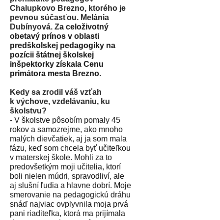
Chalupkovo Brezno, ktorého je
pevnou súčasťou. Melánia
Dubínyová. Z
a celoživotný
obetavý prínos v oblasti
predškolskej pedagogiky na
pozícii štátnej školskej
inšpektorky získala Cenu
primátora mesta Brezno.
Kedy sa zrodil váš vzťah
k výchove, vzdelávaniu, ku
školstvu?
- V školstve pôsobím pomaly 45
rokov a samozrejme, ako mnoho
malých dievčatiek, aj ja som mala
fázu, keď som chcela byť učiteľkou
v materskej škole. Mohli za to
predovšetkým moji učitelia, ktorí
boli nielen múdri, spravodliví, ale
aj slušní ľudia a hlavne dobrí. Moje
smerovanie na pedagogickú dráhu
snáď najviac ovplyvnila moja prvá
pani riaditeľka, ktorá ma prijímala