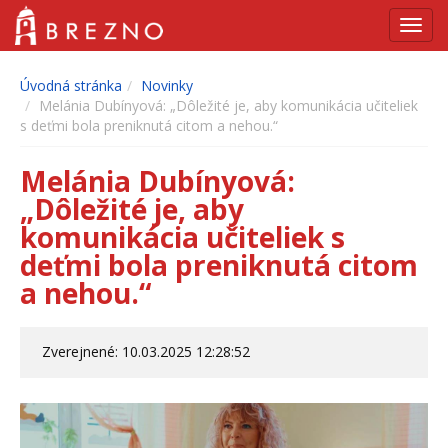
Navig
Úvodná stránka
Novinky
Melánia Dubínyová: „Dôležité je, aby komunikácia učiteliek
s deťmi bola preniknutá citom a nehou.“
Melánia Dubínyová:
„Dôležité je, aby
komunikácia učiteliek s
deťmi bola preniknutá citom
a nehou.“
Zverejnené: 10.03.2025 12:28:52