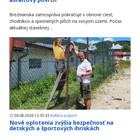
Breznianska samospráva pokračuje v obnove ciest,
chodníkov a spevnených plôch na svojom území. Počas
aktuálnej stavebnej ...
04.08.2026 12:35:33
Kultúra a šport
Nové oplotenia zvýšia bezpečnosť na
detských a športových ihriskách