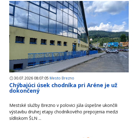
30.07.2026 08:07:05
Mesto Brezno
Chýbajúci úsek chodníka pri Aréne je už
dokončený
Mestské služby Brezno v polovici júla úspešne ukončili
výstavbu druhej etapy chodníkového prepojenia medzi
sídliskom ŠLN ...