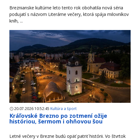
Breznianske kultúrne leto tento rok obohatila nová séria
podujatí s názvom Literárne večery, ktorá spája milovníkov
kníh, ...
20.07.2026 10:52:45
Kultúra a šport
Kráľovské Brezno po zotmení ožije
históriou, šermom i ohňovou šou
Letné večery v Brezne budú opäť patriť histórii. Vo štvrtok