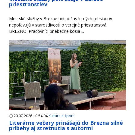
priestranstiev
Mestské služby v Brezne ani počas letných mesiacov
nepoľavujú v starostlivosti o verejné priestranstvá.
BREZNO. Pracovníci priebežne kosia ...
20.07.2026 10:54:04
Kultúra a šport
Literárne večery prinášajú do Brezna silné
príbehy aj stretnutia s autormi