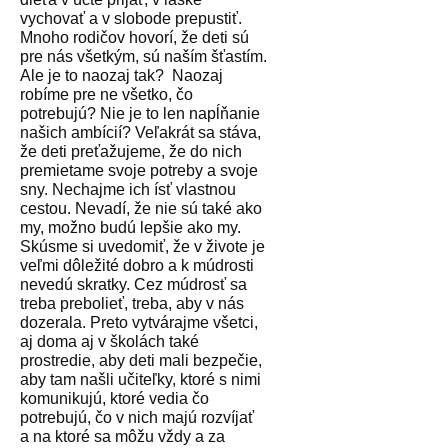
vychovať a v slobode prepustiť.
Mnoho rodičov hovorí, že deti sú
pre nás všetkým, sú naším šťastím.
Ale je to naozaj tak?
Naozaj
robíme pre ne všetko, čo
potrebujú? Nie je to len napĺňanie
našich ambícií? Veľakrát sa stáva,
že deti preťažujeme, že do nich
premietame svoje potreby a svoje
sny. Nechajme ich ísť vlastnou
cestou. Nevadí, že nie sú také ako
my, možno budú lepšie ako my.
Skúsme si uvedomiť, že v živote je
veľmi dôležité dobro a k múdrosti
nevedú skratky. Cez múdrosť sa
treba prebolieť, treba, aby v nás
dozerala. Preto vytvárajme všetci,
aj doma aj v školách také
prostredie, aby deti mali bezpečie,
aby tam našli učiteľky, ktoré s nimi
komunikujú, ktoré vedia čo
potrebujú, čo v nich majú rozvíjať
a na ktoré sa môžu vždy a za