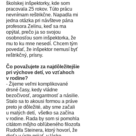
školskej inšpektorky, kde som
pracovala 25 rokov. Túto prácu
nevnímam reštrikčne. Napadla mi
jedna otázka pri návšteve pána
profesora Zelinu, keď sa ma
opýtal, prečo ja so svojou
osobnosťou som inšpektorka, že
mu to ku mne nesedí. Chcem tým
povedať, že inšpektor nemusí byť
reštrikčný, prísny.
Čo považujete za najdôležitejšie
pri výchove detí, vo vzťahoch
v rodine?
-
Žijeme veľmi komplikované
drsné časy, kedy vládne
bezočivosť, arogantnosť a násilie.
Stalo sa to akousi formou a práve
preto je dôležité, aby sme začali
u malých detí,
všetko sa začína
v rodine. Rada by som si pomohla
citátom môjho obľúbeného filozofa
Rudolfa Steinera, ktorý hovorí, že
dieťa v úcte prijať, v láske