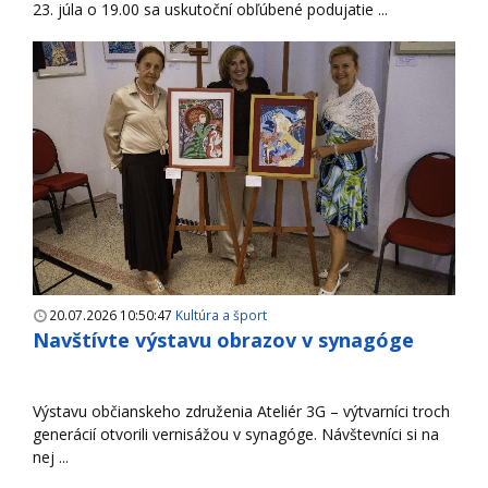
23. júla o 19.00 sa uskutoční obľúbené podujatie ...
20.07.2026 10:50:47
Kultúra a šport
Navštívte výstavu obrazov v synagóge
Výstavu občianskeho združenia Ateliér 3G – výtvarníci troch
generácií otvorili vernisážou v synagóge. Návštevníci si na
nej ...