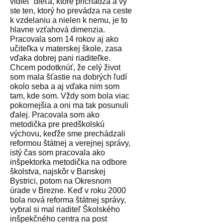
vidieť
dieťa, ktoré prichádza a vy
ste ten, ktorý ho prevádza na ceste
k vzdelaniu a nielen k nemu, je to
hlavne vzťahová dimenzia.
Pracovala som 14 rokov aj ako
učiteľka v materskej škole, zasa
vďaka dobrej pani riaditeľke.
Chcem podotknúť, že celý život
som mala šťastie na dobrých ľudí
okolo seba a aj vďaka nim som
tam, kde som. Vždy som bola viac
pokornejšia a oni ma tak posunuli
ďalej. Pracovala som ako
metodička pre predškolskú
výchovu, keďže sme prechádzali
reformou štátnej a verejnej správy,
istý čas som pracovala ako
inšpektorka metodička na odbore
školstva, najskôr v Banskej
Bystrici, potom na Okresnom
úrade v Brezne. Keď v roku 2000
bola nová reforma štátnej správy,
vybral si mal riaditeľ Školského
inšpekčného centra na post