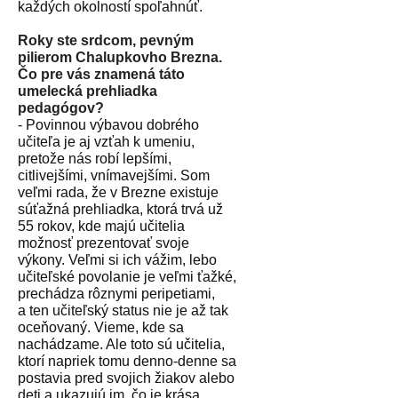
každých okolností spoľahnúť.
Roky ste srdcom, pevným
pilierom Chalupkovho Brezna.
Čo pre vás znamená táto
umelecká prehliadka
pedagógov?
- Povinnou výbavou dobrého
učiteľa je aj vzťah k umeniu,
pretože nás robí lepšími,
citlivejšími, vnímavejšími. Som
veľmi rada, že v Brezne existuje
súťažná prehliadka, ktorá trvá už
55 rokov, kde majú učitelia
možnosť prezentovať svoje
výkony. Veľmi si ich vážim, lebo
učiteľské povolanie je veľmi ťažké,
prechádza rôznymi peripetiami,
a ten učiteľský status nie je až tak
oceňovaný. Vieme, kde sa
nachádzame. Ale toto sú učitelia,
ktorí napriek tomu denno-denne sa
postavia pred svojich žiakov alebo
deti a ukazujú im, čo je krása,