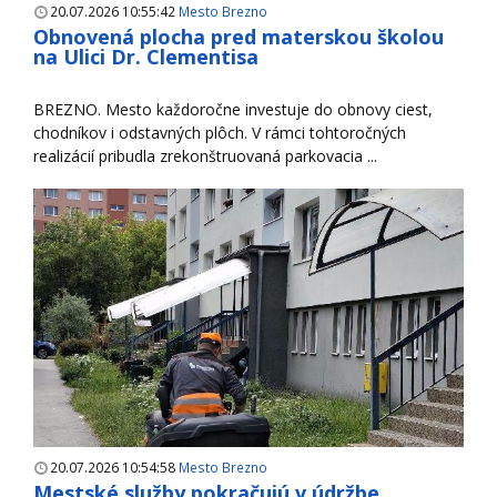
20.07.2026 10:55:42
Mesto Brezno
Obnovená plocha pred materskou školou
na Ulici Dr. Clementisa
BREZNO. Mesto každoročne investuje do obnovy ciest,
chodníkov i odstavných plôch. V rámci tohtoročných
realizácií pribudla zrekonštruovaná parkovacia ...
20.07.2026 10:54:58
Mesto Brezno
Mestské služby pokračujú v údržbe