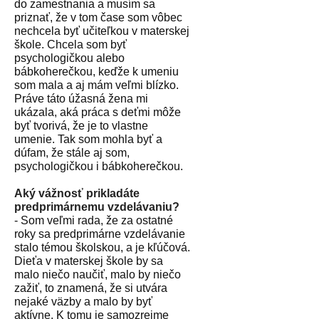
do zamestnania a musím sa
priznať, že v tom čase som vôbec
nechcela byť učiteľkou v materskej
škole. Chcela som byť
psychologičkou alebo
bábkoherečkou, keďže k umeniu
som mala a aj mám veľmi blízko.
Práve táto úžasná žena mi
ukázala, aká práca s deťmi môže
byť tvorivá, že je to vlastne
umenie. Tak som mohla byť a
dúfam, že stále aj som,
psychologičkou i bábkoherečkou.
Aký vážnosť prikladáte
predprimárnemu vzdelávaniu?
- Som veľmi rada, že za ostatné
roky sa predprimárne vzdelávanie
stalo témou školskou, a je kľúčová.
Dieťa v materskej škole by sa
malo niečo naučiť, malo by niečo
zažiť, to znamená, že si utvára
nejaké väzby a malo by byť
aktívne. K tomu je samozrejme