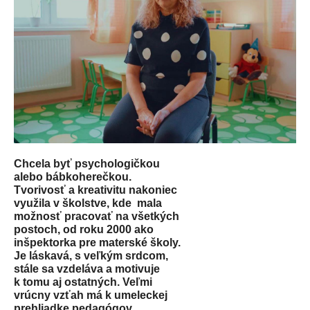
Chcela byť psychologičkou
alebo bábkoherečkou.
Tvorivosť a kreativitu nakoniec
využila v školstve, kde
mala
možnosť pracovať na všetkých
postoch, od roku 2000 ako
inšpektorka pre materské školy.
Je láskavá, s veľkým srdcom,
stále sa vzdeláva a motivuje
k tomu aj ostatných. Veľmi
vrúcny vzťah má k umeleckej
prehliadke pedagógov