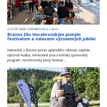
27.07.2026 12:59:49
Kultúra a šport
Brezno žilo Horehronským pivným
festivalom a oslavami významných jubileí
Námestie v Brezne počas uplynulého víkendu zaplnila
výborná hudba, remeselné pivá a bohatý sprievodný
program. Horehronský pivný festival ...