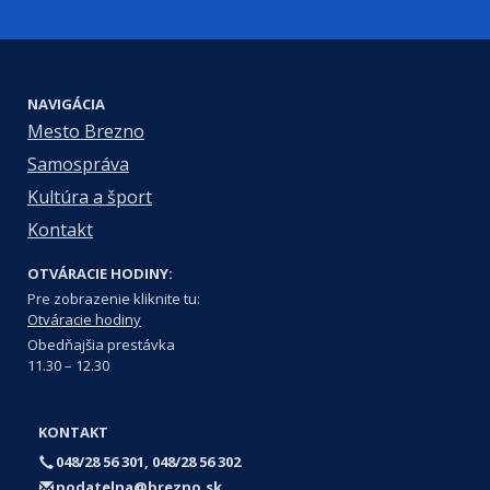
NAVIGÁCIA
Mesto Brezno
Samospráva
Kultúra a šport
Kontakt
OTVÁRACIE HODINY:
Pre zobrazenie kliknite tu:
Otváracie hodiny
Obedňajšia prestávka
11.30 – 12.30
KONTAKT
048/28 56 301, 048/28 56 302
podatelna@brezno.sk