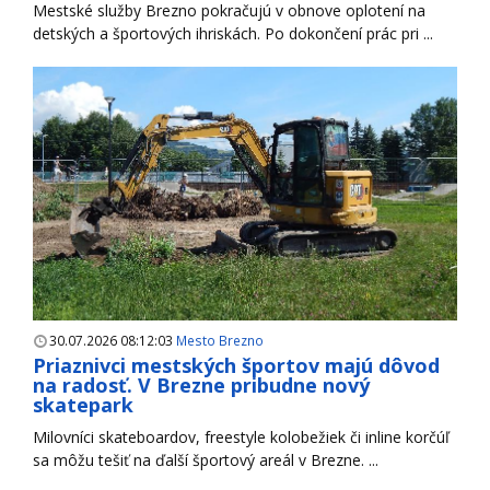
Mestské služby Brezno pokračujú v obnove oplotení na
detských a športových ihriskách. Po dokončení prác pri ...
30.07.2026 08:12:03
Mesto Brezno
Priaznivci mestských športov majú dôvod
na radosť. V Brezne pribudne nový
skatepark
Milovníci skateboardov, freestyle kolobežiek či inline korčúľ
sa môžu tešiť na ďalší športový areál v Brezne. ...