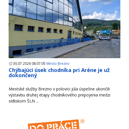
30.07.2026 08:07:05
Mesto Brezno
Chýbajúci úsek chodníka pri Aréne je už
dokončený
Mestské služby Brezno v polovici júla úspešne ukončili
výstavbu druhej etapy chodníkového prepojenia medzi
sídliskom ŠLN ...