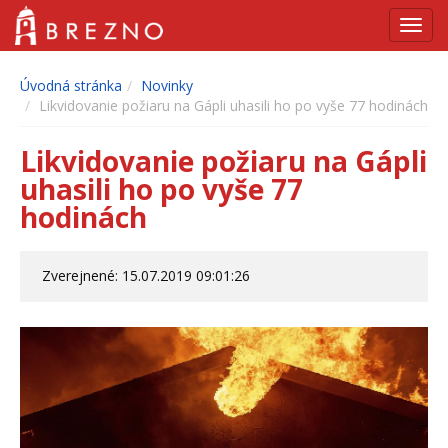
Navig
Úvodná stránka
Novinky
Likvidovanie požiaru na Gápli uhasili ho po vyše 77 hodinách
Likvidovanie požiaru na Gápli
uhasili ho po vyše 77
hodinách
Zverejnené: 15.07.2019 09:01:26