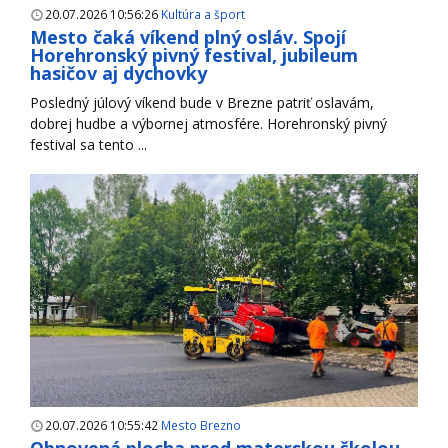
20.07.2026 10:56:26
Kultúra a šport
Mesto čaká víkend plný osláv. Spojí
Horehronský pivný festival, jubileum
hasičov aj dychovky
Posledný júlový víkend bude v Brezne patriť oslavám,
dobrej hudbe a výbornej atmosfére. Horehronský pivný
festival sa tento ...
20.07.2026 10:55:42
Mesto Brezno