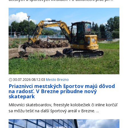
30.07.2026 08:12:03
Mesto Brezno
Priaznivci mestských športov majú dôvod
na radosť. V Brezne pribudne nový
skatepark
Milovníci skateboardov, freestyle kolobežiek či inline korčúľ
sa môžu tešiť na ďalší športový areál v Brezne. ...