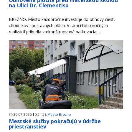
Obnovená plocha pred materskou školou
na Ulici Dr. Clementisa
BREZNO. Mesto každoročne investuje do obnovy ciest,
chodníkov i odstavných plôch. V rámci tohtoročných
realizácií pribudla zrekonštruovaná parkovacia ...
20.07.2026 10:54:58
Mesto Brezno
Mestské služby pokračujú v údržbe
priestranstiev