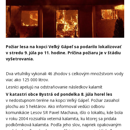
Požiar lesa na kopci Veľký Gápeľ sa podarilo lokalizovať
v stredu 9. júla po 11. hodine. Príčina požiaru je v štádiu
vyšetrovania.
Dva vrtuľníky vykonali 46 zhodov s celkovým množstvom vody
viac ako 125 000 litrov.
Lesníci apelujú na odstraňovanie následkov kalamít
V katastri obce Bystrá od pondelka 8. júla horel les
v nedostupnom teréne na kopci Veľký Gápeľ. Požiar zasiahol
plochu asi 5 hektárov. Ako informoval vedúci odboru
komunikácie Lesov SR Pavel Machava, išlo o lokalitu, kde bola
v roku 2004 rozsiahla veterná kalamita, ku ktorej sa pridala
podkôrniková kalamita. Podľa jeho slov, napriek opakovaným