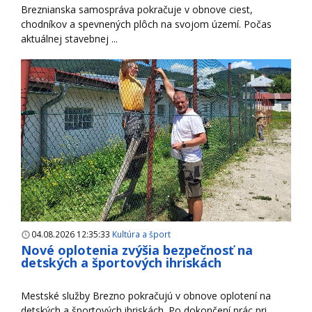
Breznianska samospráva pokračuje v obnove ciest,
chodníkov a spevnených plôch na svojom území. Počas
aktuálnej stavebnej ...
04.08.2026 12:35:33
Kultúra a šport
Nové oplotenia zvýšia bezpečnosť na
detských a športových ihriskách
Mestské služby Brezno pokračujú v obnove oplotení na
detských a športových ihriskách. Po dokončení prác pri ...