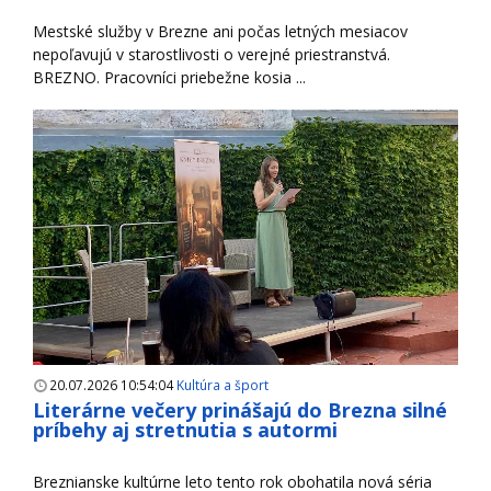
Mestské služby v Brezne ani počas letných mesiacov
nepoľavujú v starostlivosti o verejné priestranstvá.
BREZNO. Pracovníci priebežne kosia ...
20.07.2026 10:54:04
Kultúra a šport
Literárne večery prinášajú do Brezna silné
príbehy aj stretnutia s autormi
Breznianske kultúrne leto tento rok obohatila nová séria