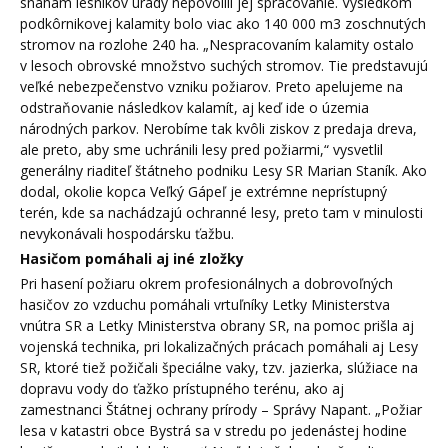
snahám lesníkov úrady nepovolili jej spracovanie. Výsledkom
podkôrnikovej kalamity bolo viac ako 140 000 m3 zoschnutých
stromov na rozlohe 240 ha. „Nespracovaním kalamity ostalo
v lesoch obrovské množstvo suchých stromov. Tie predstavujú
veľké nebezpečenstvo vzniku požiarov. Preto apelujeme na
odstraňovanie následkov kalamít, aj keď ide o územia
národných parkov. Nerobíme tak kvôli ziskov z predaja dreva,
ale preto, aby sme uchránili lesy pred požiarmi,“ vysvetlil
generálny riaditeľ štátneho podniku Lesy SR Marian Staník. Ako
dodal, okolie kopca Veľký Gápeľ je extrémne neprístupný
terén, kde sa nachádzajú ochranné lesy, preto tam v minulosti
nevykonávali hospodársku ťažbu.
Hasičom pomáhali aj iné zložky
Pri hasení požiaru okrem profesionálnych a dobrovoľných
hasičov zo vzduchu pomáhali vrtuľníky Letky Ministerstva
vnútra SR a Letky Ministerstva obrany SR, na pomoc prišla aj
vojenská technika, pri lokalizačných prácach pomáhali aj Lesy
SR, ktoré tiež požičali špeciálne vaky, tzv. jazierka, slúžiace na
dopravu vody do ťažko prístupného terénu, ako aj
zamestnanci Štátnej ochrany prírody – Správy Napant. „Požiar
lesa v katastri obce Bystrá sa v stredu po jedenástej hodine