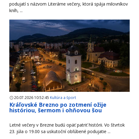
podujatí s názvom Literárne večery, ktorá spája milovníkov
kníh, ...
20.07.2026 10:52:45
Kultúra a šport
Kráľovské Brezno po zotmení ožije
históriou, šermom i ohňovou šou
Letné večery v Brezne budú opäť patriť histórii. Vo štvrtok
23. júla o 19.00 sa uskutoční obľúbené podujatie ...