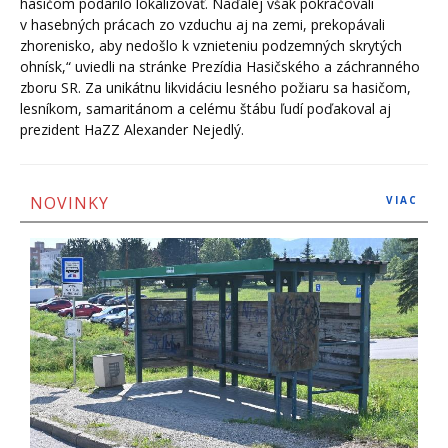
hasičom podarilo lokalizovať. Naďalej však pokračovali
v hasebných prácach zo vzduchu aj na zemi, prekopávali
zhorenisko, aby nedošlo k vznieteniu podzemných skrytých
ohnísk,“ uviedli na stránke Prezídia Hasičského a záchranného
zboru SR. Za unikátnu likvidáciu lesného požiaru sa hasičom,
lesníkom, samaritánom a celému štábu ľudí poďakoval aj
prezident HaZZ Alexander Nejedlý.
NOVINKY
VIAC