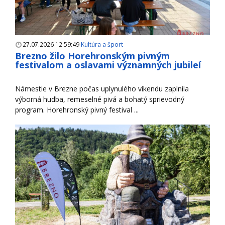
27.07.2026 12:59:49
Kultúra a šport
Brezno žilo Horehronským pivným
festivalom a oslavami významných jubileí
Námestie v Brezne počas uplynulého víkendu zaplnila
výborná hudba, remeselné pivá a bohatý sprievodný
program. Horehronský pivný festival ...