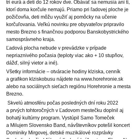
tri eurá a deti do 12 rokov dve. Obávať sa nemusia ani tí,
ktorí doma korčule nemajú. Priamo pri ľadovej ploche je
požičovňa, deti môžu využiť aj pomôcky na učenie
korčuľovania. Veľkú novinku pre obyvateľov pripravilo
mesto Brezno s finančnou podporou Banskobystrického
samosprávneho kraja.
Ľadová plocha nebude v prevádzke v prípade
nepriaznivého počasia (teploty viac ako + 10 stupňov,
dážď, silný vietor a iné).
Všetky informácie – otváracie hodiny klziska, cenník
a grafikon klziskobusu nájdete na www.horehronie.sk
alebo na sociálnych sieťach regiónu Horehronie a mesta
Brezno.
Skvelú atmosféru počas posledných dní roku 2022
a prvých tohtoročných v Ľadovom mestečku doplnil aj
bohatý kultúrny program. Vystúpil Samo Tomeček
a Milujem Slovensko Band, návštevníkov potešil koncert
Dominiky Mirgovej, detské muzikálové rozprávky