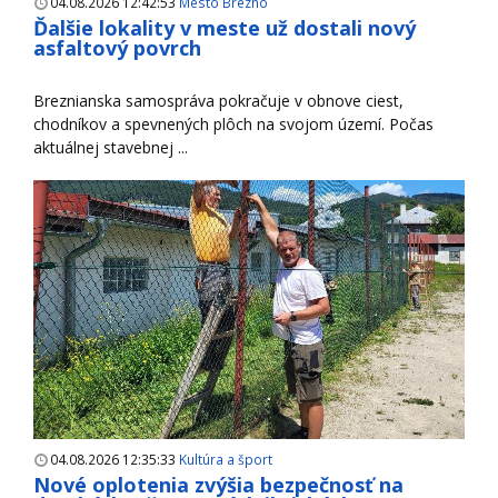
04.08.2026 12:42:53
Mesto Brezno
Ďalšie lokality v meste už dostali nový
asfaltový povrch
Breznianska samospráva pokračuje v obnove ciest,
chodníkov a spevnených plôch na svojom území. Počas
aktuálnej stavebnej ...
04.08.2026 12:35:33
Kultúra a šport
Nové oplotenia zvýšia bezpečnosť na