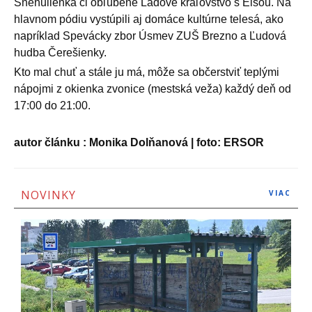
Snehulienka či obľúbené Ľadové kráľovstvo s Elsou. Na
hlavnom pódiu vystúpili aj domáce kultúrne telesá, ako
napríklad Spevácky zbor Úsmev ZUŠ Brezno a Ľudová
hudba Čerešienky.
Kto mal chuť a stále ju má, môže sa občerstviť teplými
nápojmi z okienka zvonice (mestská veža) každý deň od
17:00 do 21:00.
autor článku : Monika Dolňanová | foto: ERSOR
NOVINKY
VIAC