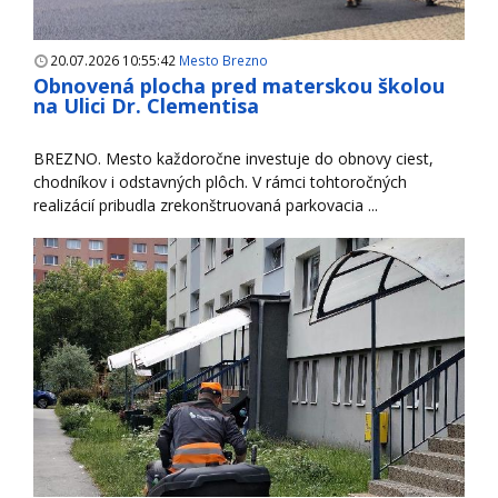
20.07.2026 10:55:42
Mesto Brezno
Obnovená plocha pred materskou školou
na Ulici Dr. Clementisa
BREZNO. Mesto každoročne investuje do obnovy ciest,
chodníkov i odstavných plôch. V rámci tohtoročných
realizácií pribudla zrekonštruovaná parkovacia ...