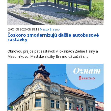
07.08.2026 08:28:12
Mesto Brezno
Čoskoro zmodernizujú ďalšie autobusové
zastávky
Obnovou prejde päť zastávok v lokalitách Zadné Halny a
Mazorníkovo. Mestské služby Brezno už začali s ...