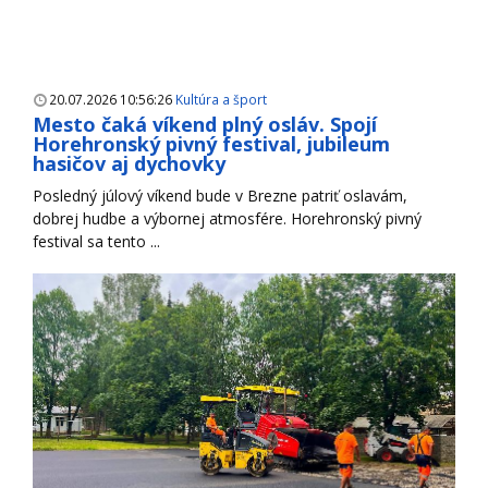
20.07.2026 10:56:26
Kultúra a šport
Mesto čaká víkend plný osláv. Spojí
Horehronský pivný festival, jubileum
hasičov aj dychovky
Posledný júlový víkend bude v Brezne patriť oslavám,
dobrej hudbe a výbornej atmosfére. Horehronský pivný
festival sa tento ...