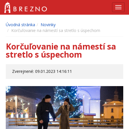
Navig
Úvodná stránka
Novinky
Korčuľovanie na námestí sa stretlo s úspechom
Korčuľovanie na námestí sa
stretlo s úspechom
Zverejnené: 09.01.2023 14:16:11