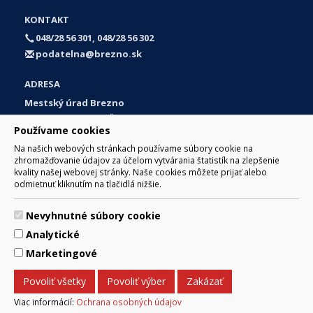
KONTAKT
048/28 56 301, 048/28 56 302
podatelna@brezno.sk
ADRESA
Mestský úrad Brezno
Námestie gen. M. R. Štefánika 1
Používame cookies
977 01 Brezno
Na našich webových stránkach používame súbory cookie na
Slovakia (Slovak Republic)
zhromažďovanie údajov za účelom vytvárania štatistík na zlepšenie
kvality našej webovej stránky. Naše cookies môžete prijať alebo
odmietnuť kliknutím na tlačidlá nižšie.
Nevyhnutné súbory cookie
© 2017 Mesto Brezno, Námestie gen. M. R. Štefánika 1, Brezno
Analytické
977 01 Tel.: 048/28 56 301, 048/28 56 302 Email:
webmaster@brezno.sk
Marketingové
Za obsah zodpovedá Mesto Brezno. Technický prevádzkovateľ:
Arrabella, s.r.o. , Pod Donátom 12/136 Žiar nad Hronom 965 01
Povoliť všetky
Povoliť výber
Zakázať
podpora@internetova-stranka.sk
Prehlásenie o prístupnosti
Ochrana osobných údajov
Viac informácií:
Ochrana osobných údajov