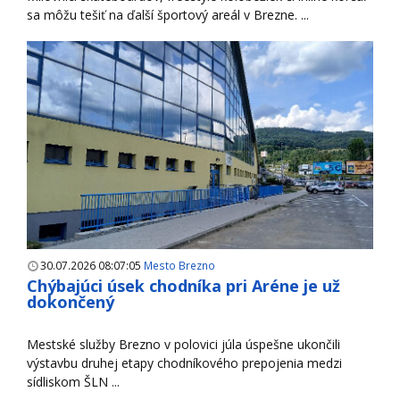
sa môžu tešiť na ďalší športový areál v Brezne. ...
30.07.2026 08:07:05
Mesto Brezno
Chýbajúci úsek chodníka pri Aréne je už
dokončený
Mestské služby Brezno v polovici júla úspešne ukončili
výstavbu druhej etapy chodníkového prepojenia medzi
sídliskom ŠLN ...