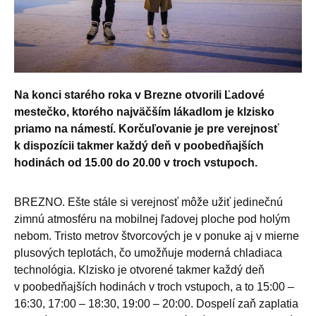
Na konci starého roka v Brezne otvorili Ľadové
mestečko, ktorého najväčším lákadlom je klzisko
priamo na námestí. Korčuľovanie je pre verejnosť
k dispozícii takmer každý deň v poobedňajších
hodinách od 15.00 do 20.00 v troch vstupoch.
BREZNO. Ešte stále si verejnosť môže užiť jedinečnú
zimnú atmosféru na mobilnej ľadovej ploche pod holým
nebom. Tristo metrov štvorcových je v ponuke aj v mierne
plusových teplotách, čo umožňuje moderná chladiaca
technológia. Klzisko je otvorené takmer každý deň
v poobedňajších hodinách v troch vstupoch, a to 15:00 –
16:30, 17:00 – 18:30, 19:00 – 20:00. Dospelí zaň zaplatia