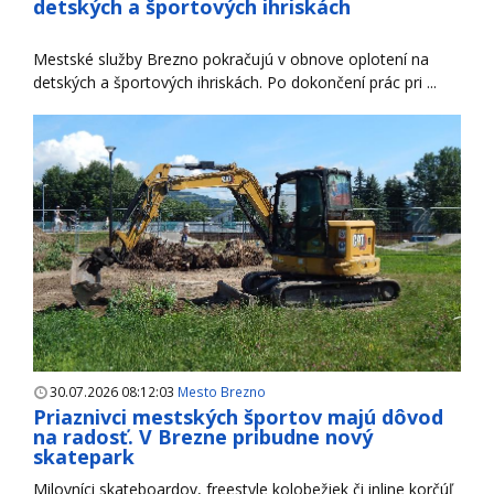
detských a športových ihriskách
Mestské služby Brezno pokračujú v obnove oplotení na
detských a športových ihriskách. Po dokončení prác pri ...
30.07.2026 08:12:03
Mesto Brezno
Priaznivci mestských športov majú dôvod
na radosť. V Brezne pribudne nový
skatepark
Milovníci skateboardov, freestyle kolobežiek či inline korčúľ