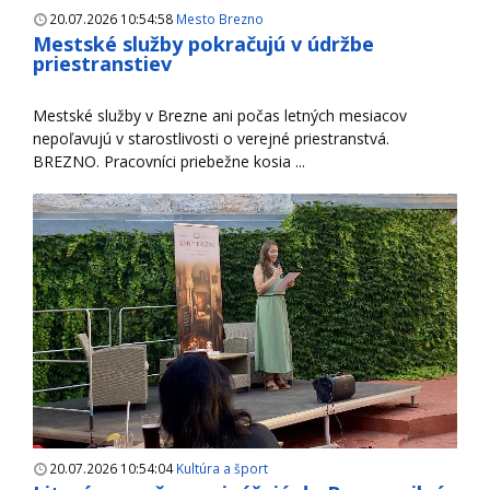
20.07.2026 10:54:58
Mesto Brezno
Mestské služby pokračujú v údržbe
priestranstiev
Mestské služby v Brezne ani počas letných mesiacov
nepoľavujú v starostlivosti o verejné priestranstvá.
BREZNO. Pracovníci priebežne kosia ...
20.07.2026 10:54:04
Kultúra a šport