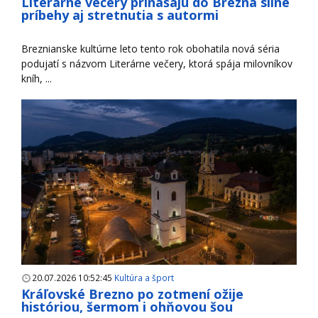
Literárne večery prinášajú do Brezna silné
príbehy aj stretnutia s autormi
Breznianske kultúrne leto tento rok obohatila nová séria
podujatí s názvom Literárne večery, ktorá spája milovníkov
kníh, ...
20.07.2026 10:52:45
Kultúra a šport
Kráľovské Brezno po zotmení ožije
históriou, šermom i ohňovou šou