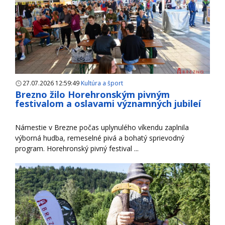
27.07.2026 12:59:49
Kultúra a šport
Brezno žilo Horehronským pivným
festivalom a oslavami významných jubileí
Námestie v Brezne počas uplynulého víkendu zaplnila
výborná hudba, remeselné pivá a bohatý sprievodný
program. Horehronský pivný festival ...