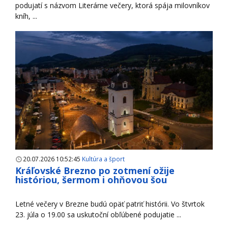
podujatí s názvom Literárne večery, ktorá spája milovníkov
kníh, ...
20.07.2026 10:52:45
Kultúra a šport
Kráľovské Brezno po zotmení ožije
históriou, šermom i ohňovou šou
Letné večery v Brezne budú opäť patriť histórii. Vo štvrtok
23. júla o 19.00 sa uskutoční obľúbené podujatie ...