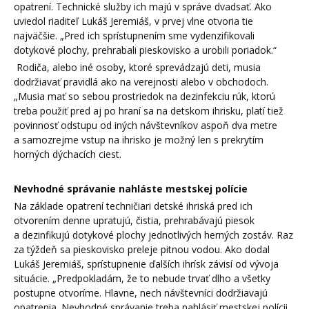
opatrení. Technické služby ich majú v správe dvadsať. Ako
uviedol riaditeľ Lukáš Jeremiáš, v prvej vlne otvoria tie
najväčšie. „Pred ich sprístupnením sme vydenzifikovali
dotykové plochy, prehrabali pieskovisko a urobili poriadok.“
Rodiča, alebo iné osoby, ktoré sprevádzajú deti, musia
dodržiavať pravidlá ako na verejnosti alebo v obchodoch.
„Musia mať so sebou prostriedok na dezinfekciu rúk, ktorú
treba použiť pred aj po hraní sa na detskom ihrisku, platí tiež
povinnosť odstupu od iných návštevníkov aspoň dva metre
a samozrejme vstup na ihrisko je možný len s prekrytím
horných dýchacích ciest.
Nevhodné správanie nahláste mestskej polície
Na základe opatrení techničiari detské ihriská pred ich
otvorením denne upratujú, čistia, prehrabávajú piesok
a dezinfikujú dotykové plochy jednotlivých herných zostáv. Raz
za týždeň sa pieskovisko preleje pitnou vodou. Ako dodal
Lukáš Jeremiáš, sprístupnenie ďalších ihrísk závisí od vývoja
situácie. „Predpokladám, že to nebude trvať dlho a všetky
postupne otvoríme. Hlavne, nech návštevníci dodržiavajú
opatrenia. Nevhodné správanie treba nahlásiť mestskej polícii