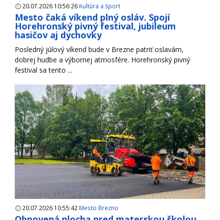
20.07.2026 10:56:26
Kultúra a šport
Mesto čaká víkend plný osláv. Spojí
Horehronský pivný festival, jubileum
hasičov aj dychovky
Posledný júlový víkend bude v Brezne patriť oslavám,
dobrej hudbe a výbornej atmosfére. Horehronský pivný
festival sa tento ...
20.07.2026 10:55:42
Mesto Brezno
Obnovená plocha pred materskou školou