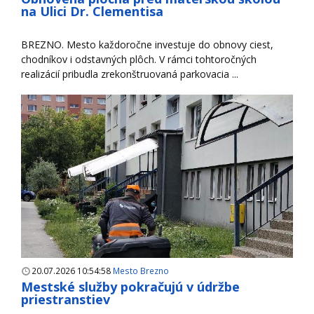
na Ulici Dr. Clementisa
BREZNO. Mesto každoročne investuje do obnovy ciest,
chodníkov i odstavných plôch. V rámci tohtoročných
realizácií pribudla zrekonštruovaná parkovacia ...
20.07.2026 10:54:58
Mesto Brezno
Mestské služby pokračujú v údržbe
priestranstiev