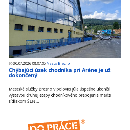
30.07.2026 08:07:05
Mesto Brezno
Chýbajúci úsek chodníka pri Aréne je už
dokončený
Mestské služby Brezno v polovici júla úspešne ukončili
výstavbu druhej etapy chodníkového prepojenia medzi
sídliskom ŠLN ...