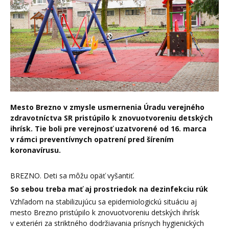
Mesto Brezno v zmysle usmernenia Úradu verejného
zdravotníctva SR pristúpilo k znovuotvoreniu detských
ihrísk. Tie boli pre verejnosť uzatvorené od 16. marca
v rámci preventívnych opatrení pred šírením
koronavírusu.
BREZNO. Deti sa môžu opäť vyšantiť.
So sebou treba mať aj prostriedok na dezinfekciu rúk
Vzhľadom na stabilizujúcu sa epidemiologickú situáciu aj
mesto Brezno pristúpilo k znovuotvoreniu detských ihrísk
v exteriéri za striktného dodržiavania prísnych hygienických