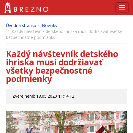
Navig
Úvodná stránka
Novinky
Každý návštevník detského ihriska musí dodržiavať všetky
bezpečnostné podmienky
Každý návštevník detského
ihriska musí dodržiavať
všetky bezpečnostné
podmienky
Zverejnené: 18.05.2020 11:14:12