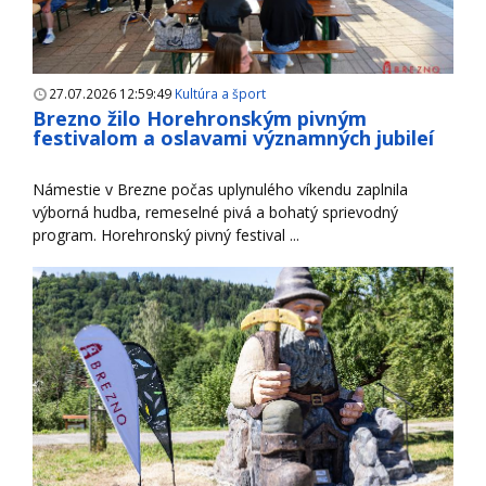
27.07.2026 12:59:49
Kultúra a šport
Brezno žilo Horehronským pivným
festivalom a oslavami významných jubileí
Námestie v Brezne počas uplynulého víkendu zaplnila
výborná hudba, remeselné pivá a bohatý sprievodný
program. Horehronský pivný festival ...