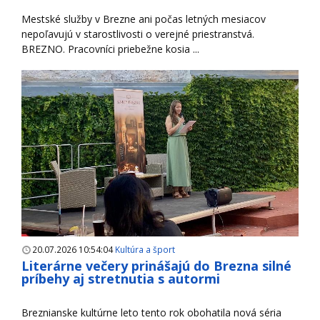
Mestské služby v Brezne ani počas letných mesiacov
nepoľavujú v starostlivosti o verejné priestranstvá.
BREZNO. Pracovníci priebežne kosia ...
20.07.2026 10:54:04
Kultúra a šport
Literárne večery prinášajú do Brezna silné
príbehy aj stretnutia s autormi
Breznianske kultúrne leto tento rok obohatila nová séria