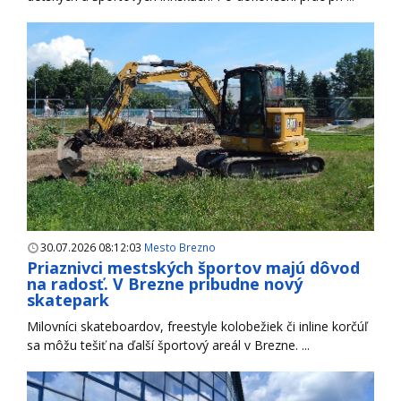
30.07.2026 08:12:03
Mesto Brezno
Priaznivci mestských športov majú dôvod
na radosť. V Brezne pribudne nový
skatepark
Milovníci skateboardov, freestyle kolobežiek či inline korčúľ
sa môžu tešiť na ďalší športový areál v Brezne. ...