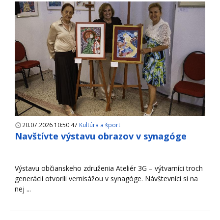
20.07.2026 10:50:47
Kultúra a šport
Navštívte výstavu obrazov v synagóge
Výstavu občianskeho združenia Ateliér 3G – výtvarníci troch
generácií otvorili vernisážou v synagóge. Návštevníci si na
nej ...