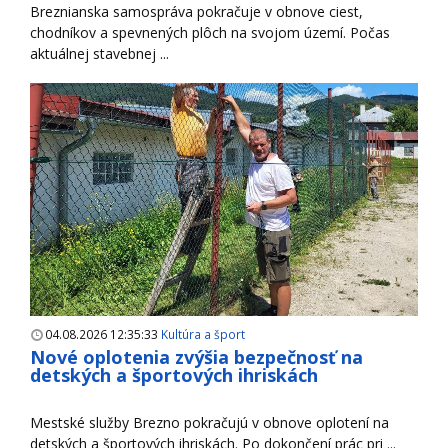
Breznianska samospráva pokračuje v obnove ciest,
chodníkov a spevnených plôch na svojom území. Počas
aktuálnej stavebnej ...
04.08.2026 12:35:33
Kultúra a šport
Nové oplotenia zvýšia bezpečnosť na
detských a športových ihriskách
Mestské služby Brezno pokračujú v obnove oplotení na
detských a športových ihriskách. Po dokončení prác pri ...