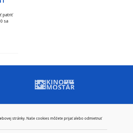
 i
 patriť
00 sa
ADRESA
webovej stránky. Naše cookies môžete prijať alebo odmietnuť
Mestský úrad Brezno
Námestie gen. M. R. Štefánika 1