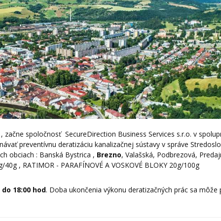
, začne spoločnosť SecureDirection Business Services s.r.o. v spolup
ávať preventívnu deratizáciu kanalizačnej sústavy v správe Stredosl
ch obciach : Banská Bystrica ,
Brezno
, Valašská, Podbrezová, Predaj
20g/40g , RATIMOR - PARAFÍNOVÉ A VOSKOVÉ BLOKY 20g/100g
. do 18:00 hod
. Doba ukončenia výkonu deratizačných prác sa môže 