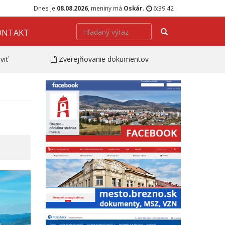
Dnes je
08.08.2026
, meniny má
Oskár
.
6:39:43
Hľadať
ONTAKT
viť
Zverejňovanie dokumentov