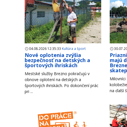
04.08.2026 12:35:33
Kultúra a šport
30.07.2
Nové oplotenia zvýšia
Priazn
bezpečnosť na detských a
majú d
športových ihriskách
Brezne
skate
Mestské služby Brezno pokračujú v
Milovníci
obnove oplotení na detských a
kolobežie
športových ihriskách. Po dokončení prác
na ďalší š
pri ...