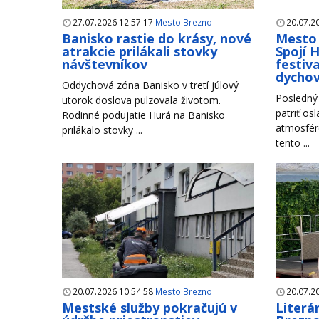
27.07.2026 12:57:17
Mesto Brezno
20.07.2
Banisko rastie do krásy, nové
Mesto 
atrakcie prilákali stovky
Spojí 
návštevníkov
festiva
dycho
Oddychová zóna Banisko v tretí júlový
Posledný 
utorok doslova pulzovala životom.
patriť os
Rodinné podujatie Hurá na Banisko
atmosfére
prilákalo stovky ...
tento ...
20.07.2026 10:54:58
Mesto Brezno
20.07.2
Mestské služby pokračujú v
Literá