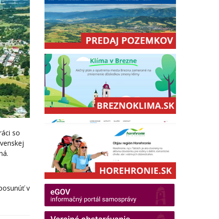
ráci so
ovenskej
ná.
posunúť v