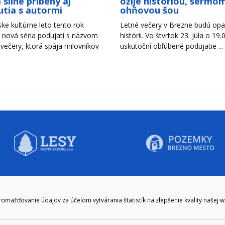
 silné príbehy aj
ožije históriou, šermom
utia s autormi
ohňovou šou
ke kultúrne leto tento rok
Letné večery v Brezne budú opäť
 nová séria podujatí s názvom
histórii. Vo štvrtok 23. júla o 19.
 večery, ktorá spája milovníkov
uskutoční obľúbené podujatie ...
CIE HODINY:
KONTAKT
ažďovanie údajov za účelom vytvárania štatistík na zlepšenie kvality našej 
zenie kliknite tu:
048/28 56 301, 048/28 56 302
e hodiny
podatelna@brezno.sk