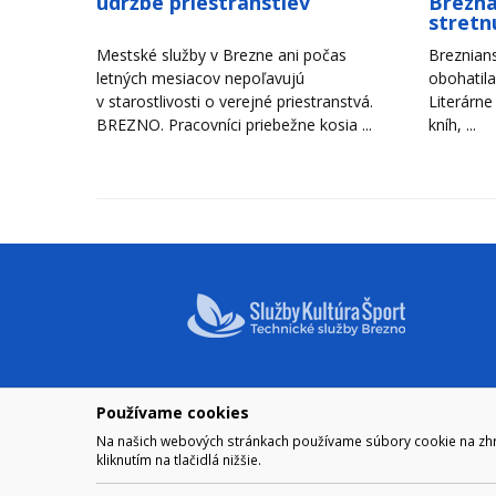
údržbe priestranstiev
Brezna
stretn
Mestské služby v Brezne ani počas
Breznians
letných mesiacov nepoľavujú
obohatila
v starostlivosti o verejné priestranstvá.
Literárne
BREZNO. Pracovníci priebežne kosia ...
kníh, ...
Používame cookies
NAVIGÁCIA
OTVÁRA
Na našich webových stránkach používame súbory cookie na zhrom
Mesto Brezno
Pre zobra
kliknutím na tlačidlá nižšie.
Otváraci
Samospráva