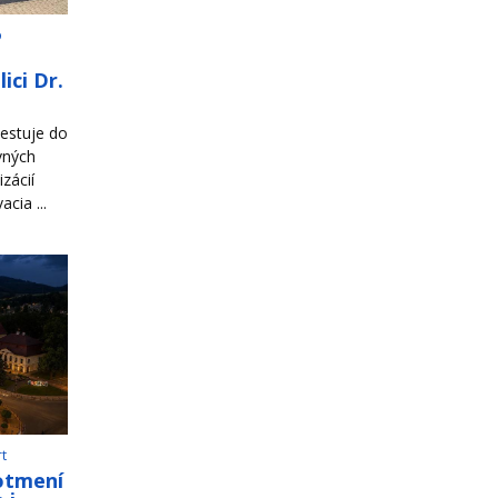
o
ici Dr.
estuje do
vných
zácií
cia ...
rt
otmení