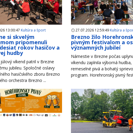
026 13:00:47
Kultúra a šport
27.07.2026 12:59:49
Kultúra a špo
ne si skvelým
Brezno žilo Horehron
amom pripomenuli
pivným festivalom a o
desiat rokov hasičov a
významných jubileí
ej hudby
Námestie v Brezne počas uplyn
júlový víkend patril v Brezne
víkendu zaplnila výborná hudba,
mu jubileu. Spoločné oslavy
remeselné pivá a bohatý spriev
ného hasičského zboru Brezno
program. Horehronský pivný festiv
ho orchestra Brezno ...