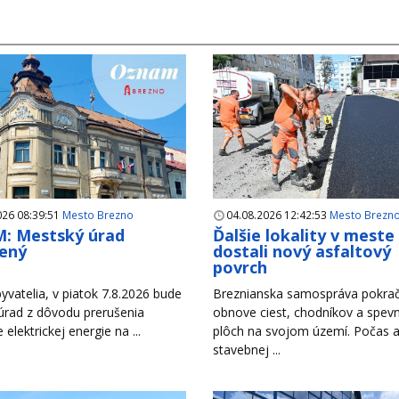
026 08:39:51
Mesto Brezno
04.08.2026 12:42:53
Mesto Brezn
: Mestský úrad
Ďalšie lokality v meste
ený
dostali nový asfaltový
povrch
yvatelia, v piatok 7.8.2026 bude
Breznianska samospráva pokrač
úrad z dôvodu prerušenia
obnove ciest, chodníkov a spev
e elektrickej energie na ...
plôch na svojom území. Počas a
stavebnej ...