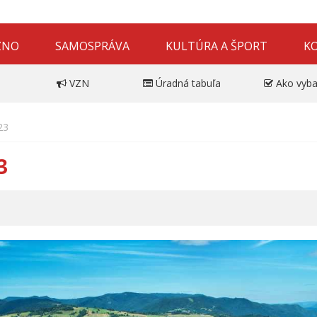
ZNO
SAMOSPRÁVA
KULTÚRA A ŠPORT
K
VZN
Úradná tabuľa
Ako vyba
23
3