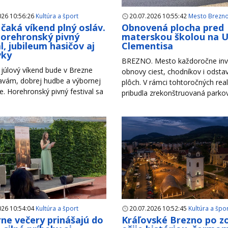
026 10:56:26
Kultúra a šport
20.07.2026 10:55:42
Mesto Brezn
čaká víkend plný osláv.
Obnovená plocha pred
Horehronský pivný
materskou školou na Ul
l, jubileum hasičov aj
Clementisa
vky
BREZNO. Mesto každoročne inv
júlový víkend bude v Brezne
obnovy ciest, chodníkov i odsta
lavám, dobrej hudbe a výbornej
plôch. V rámci tohtoročných reali
. Horehronský pivný festival sa
pribudla zrekonštruovaná parkova
026 10:54:04
Kultúra a šport
20.07.2026 10:52:45
Kultúra a špo
rne večery prinášajú do
Kráľovské Brezno po z