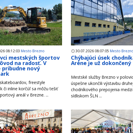
026 08:12:03
Mesto Brezno
30.07.2026 08:07:05
Mesto Brezn
ivci mestských športov
Chýbajúci úsek chodník
ôvod na radosť. V
Aréne je už dokončený
 pribudne nový
park
Mestské služby Brezno v polovici
 skateboardov, freestyle
úspešne ukončili výstavbu druhe
k či inline korčúľ sa môžu tešiť
chodníkového prepojenia medzi
portový areál v Brezne. ...
sídliskom ŠLN ...