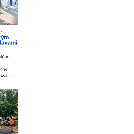
rt
ským
slavami
ulého
odný
al ...