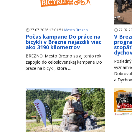
27.07.2026 13:01:51
Mesto Brezno
27.07.2
Počas kampane Do práce na
V Brez
bicykli v Brezne najazdili viac
progr
ako 3190 kilometrov
stopäť
dychov
BREZNO. Mesto Brezno sa aj tento rok
Posledný 
zapojilo do celoslovenskej kampane Do
významné
práce na bicykli, ktorá ...
Dobrovoľ
a Dychové