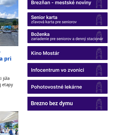
o
a pri
 júla
j etapy