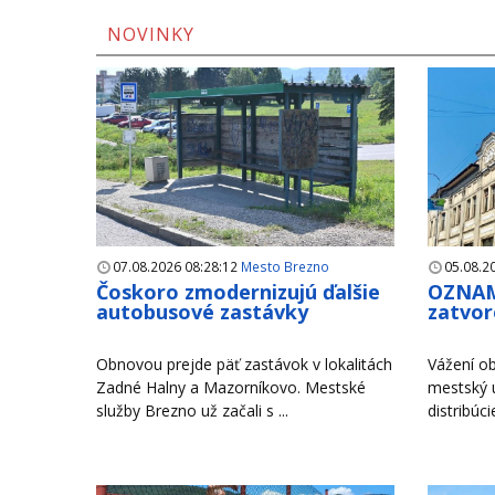
NOVINKY
07.08.2026 08:28:12
Mesto Brezno
05.08.2
Čoskoro zmodernizujú ďalšie
OZNAM
autobusové zastávky
zatvor
Obnovou prejde päť zastávok v lokalitách
Vážení ob
Zadné Halny a Mazorníkovo. Mestské
mestský 
služby Brezno už začali s ...
distribúci