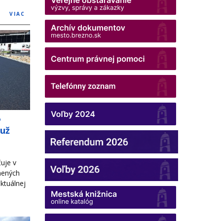
VIAC
o
 už
uje v
nených
ktuálnej