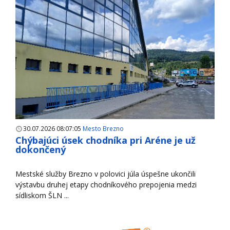
30.07.2026 08:07:05
Mesto Brezno
Chýbajúci úsek chodníka pri Aréne je už
dokončený
Mestské služby Brezno v polovici júla úspešne ukončili
výstavbu druhej etapy chodníkového prepojenia medzi
sídliskom ŠLN ...