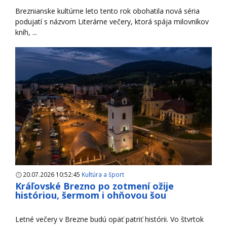
Breznianske kultúrne leto tento rok obohatila nová séria
podujatí s názvom Literárne večery, ktorá spája milovníkov
kníh, ...
20.07.2026 10:52:45
Kultúra a šport
Kráľovské Brezno po zotmení ožije
históriou, šermom i ohňovou šou
Letné večery v Brezne budú opäť patriť histórii. Vo štvrtok