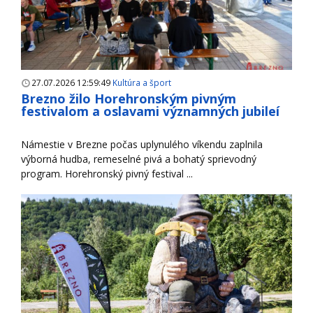
27.07.2026 12:59:49
Kultúra a šport
Brezno žilo Horehronským pivným
festivalom a oslavami významných jubileí
Námestie v Brezne počas uplynulého víkendu zaplnila
výborná hudba, remeselné pivá a bohatý sprievodný
program. Horehronský pivný festival ...