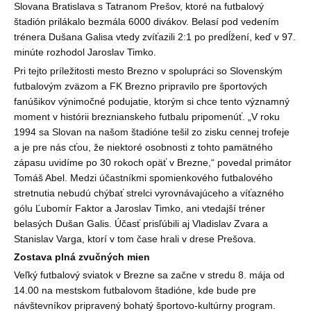
Slovana Bratislava s Tatranom Prešov, ktoré na futbalový
štadión prilákalo bezmála 6000 divákov. Belasí pod vedením
trénera Dušana Galisa vtedy zvíťazili 2:1 po predĺ
ž
ení, keď v 97.
minúte rozhodol Jaroslav Timko.
Pri tejto príle
ž
itosti mesto Brezno v spolupráci so Slovenským
futbalovým zväzom a FK Brezno pripravilo pre športových
fanúšikov výnimočné podujatie, ktorým si chce tento významný
moment v histórii breznianskeho futbalu pripomenúť. „V roku
1994 sa Slovan na našom štadióne tešil zo zisku cennej trofeje
a je pre nás cťou,
ž
e niektoré osobnosti z tohto pamätného
zápasu uvidíme po 30 rokoch opäť v Brezne,“ povedal primátor
Tomáš Abel. Medzi účastníkmi spomienkového futbalového
stretnutia nebudú chýbať strelci vyrovnávajúceho a víťazného
gólu Ľubomír Faktor a Jaroslav Timko, ani vtedajší tréner
belasých Dušan Galis. Účasť prisľúbili aj Vladislav Zvara a
Stanislav Varga, ktorí v tom čase hrali v drese Prešova.
Zostava plná zvučných mien
Veľký futbalový sviatok v Brezne sa začne v stredu 8. mája od
14.00 na mestskom futbalovom štadióne, kde bude pre
návštevníkov pripravený bohatý športovo-kultúrny program.