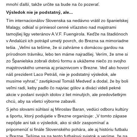
mnohí ďalší, tak
ž
e určite sa bude na čo pozerať.
Výsledok nie je podstatný, ale...
Tím internacionálov Slovenska sa nedávno vrátil zo španielskej
Malagy, odkiaľ si priniesol cenné víťazstvo nad majstrami
tamojšej ligy veteránov A.V.F. Fuengirola. Keď
ž
e na štadiónoch
v Andalúzii ich potrápil umelý povrch, do Brezna sa mimoriadne
tešia. „Veľmi sa tešíme,
ž
e si zahráme s domácou gardou na
prírodnom trávniku, lebo ten máme najradšej. Verím,
ž
e sme si
zo Španielska zobrali dobrú formu a uká
ž
eme niečo zo svojho
majstrovského umenia aj priaznivcom v Brezne. Veď ako hovorí
náš prezident Laco Petráš, nie je podstatný výsledok, ale
musíme vyhrať,“ zavtipkoval Tomáš Medveď a dodal,
ž
e by boli
veľmi radi, keby padlo čo najviac gólov a diváci videli pekné
akcie v podaní svojich idolov z liet minulých, ale predovšetkým
chcú, aby sa všetci výborne zabavili.
S jeho slovami súhlasí aj Miroslav Baran, vedúci odboru kultúry
a športu, ktorý podujatie v Brezne organizuje: „V tomto zápase
nepôjde ani tak o výsledok, ako si skôr zaspomínať a
pripomenúť si finále Slovenského pohára, ale aj históriu futbalu
v Brezne. Tešíme sa na tento futbalový sviatok a veríme,
ž
e na