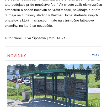
toto podujatie príde mno
ž
stvo ľudí.“ Ak chcete za
ž
iť elektrizujúcu
atmosféru a aspoň nachvíľu sa vrátiť v čase, neváhajte a príďte
8. mája na futbalový štadión v Brezne. Určite stretnete svojich
priateľov, s ktorými si zaspomínate na výnimočné futbalové
okamihy, na ktoré sa nezabúda.
autor článku: Eva Šipošová | foto: TASR
NOVINKY
VIAC