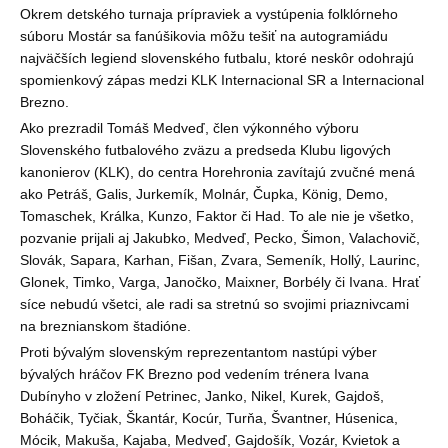
Okrem detského turnaja prípraviek a vystúpenia folklórneho
súboru Mostár sa fanúšikovia mô
ž
u tešiť na autogramiádu
najväčších legiend slovenského futbalu, ktoré neskôr odohrajú
spomienkový zápas medzi KLK Internacional SR a Internacional
Brezno.
Ako prezradil Tomáš Medveď, člen výkonného výboru
Slovenského futbalového zväzu a predseda Klubu ligových
kanonierov (KLK), do centra Horehronia zavítajú zvučné mená
ako Petráš, Galis, Jurkemík, Molnár, Čupka, König, Demo,
Tomaschek, Králka, Kunzo, Faktor či Had. To ale nie je všetko,
pozvanie prijali aj Jakubko, Medveď, Pecko, Šimon, Valachovič,
Slovák, Sapara, Karhan, Fišan, Zvara, Semeník, Hollý, Laurinc,
Glonek, Timko, Varga, Janočko, Maixner, Borbély či Ivana. Hrať
síce nebudú všetci, ale radi sa stretnú so svojimi priaznivcami
na breznianskom štadióne.
Proti bývalým slovenským reprezentantom nastúpi výber
bývalých hráčov FK Brezno pod vedením trénera Ivana
Dubínyho v zlo
ž
ení Petrinec, Janko, Nikel, Kurek, Gajdoš,
Boháčik, Tyčiak, Škantár, Kocúr, Turňa, Švantner, Húsenica,
Mócik, Makuša, Kajaba, Medveď, Gajdošík, Vozár, Kvietok a