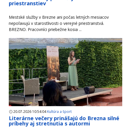
priestranstiev
Mestské služby v Brezne ani počas letných mesiacov
nepoľavujú v starostlivosti o verejné priestranstvá.
BREZNO. Pracovníci priebežne kosia ...
20.07.2026 10:54:04
Kultúra a šport
Literárne večery prinášajú do Brezna silné
príbehy aj stretnutia s autormi