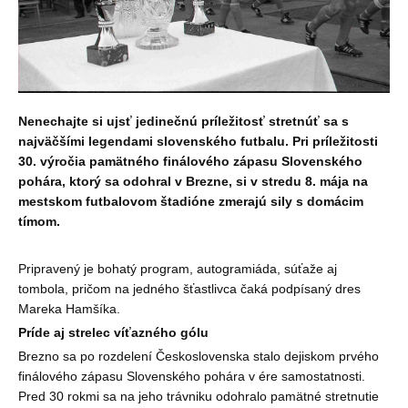
Nenechajte si ujsť jedinečnú príle
ž
itosť stretnúť sa s
najväčšími legendami slovenského futbalu. Pri príle
ž
itosti
30. výročia pamätného finálového zápasu Slovenského
pohára, ktorý sa odohral v Brezne, si v stredu 8. mája na
mestskom futbalovom štadióne zmerajú sily s domácim
tímom.
Pripravený je bohatý program, autogramiáda, súťa
ž
e aj
tombola, pričom na jedného šťastlivca čaká podpísaný dres
Mareka Hamšíka.
Príde aj strelec víťazného gólu
Brezno sa po rozdelení Československa stalo dejiskom prvého
finálového zápasu Slovenského pohára v ére samostatnosti.
Pred 30 rokmi sa na jeho trávniku odohralo pamätné stretnutie