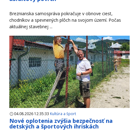
Breznianska samospráva pokračuje v obnove ciest,
chodníkov a spevnených plôch na svojom území. Počas
aktuálnej stavebnej ...
04.08.2026 12:35:33
Kultúra a šport
Nové oplotenia zvýšia bezpečnosť na
detských a športových ihriskách