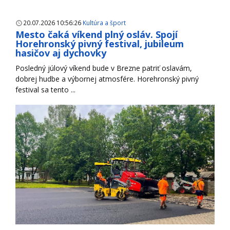
20.07.2026 10:56:26
Kultúra a šport
Mesto čaká víkend plný osláv. Spojí
Horehronský pivný festival, jubileum
hasičov aj dychovky
Posledný júlový víkend bude v Brezne patriť oslavám,
dobrej hudbe a výbornej atmosfére. Horehronský pivný
festival sa tento ...