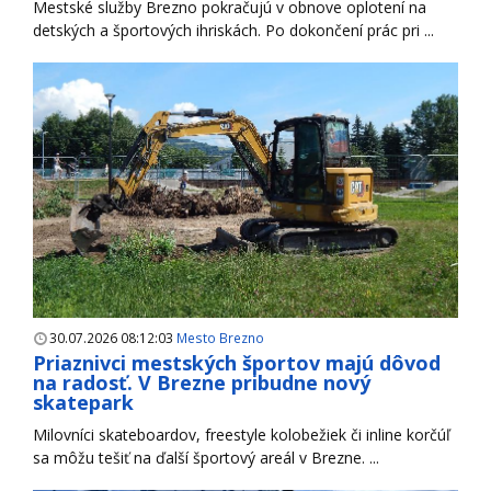
Mestské služby Brezno pokračujú v obnove oplotení na
detských a športových ihriskách. Po dokončení prác pri ...
30.07.2026 08:12:03
Mesto Brezno
Priaznivci mestských športov majú dôvod
na radosť. V Brezne pribudne nový
skatepark
Milovníci skateboardov, freestyle kolobežiek či inline korčúľ
sa môžu tešiť na ďalší športový areál v Brezne. ...