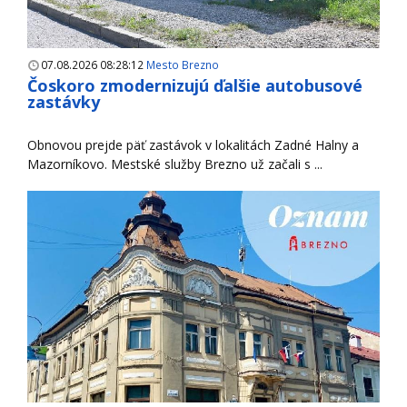
07.08.2026 08:28:12
Mesto Brezno
Čoskoro zmodernizujú ďalšie autobusové
zastávky
Obnovou prejde päť zastávok v lokalitách Zadné Halny a
Mazorníkovo. Mestské služby Brezno už začali s ...