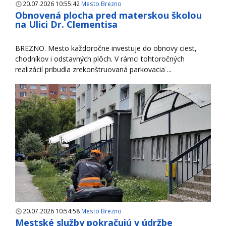
20.07.2026 10:55:42
Mesto Brezno
Obnovená plocha pred materskou školou
na Ulici Dr. Clementisa
BREZNO. Mesto každoročne investuje do obnovy ciest,
chodníkov i odstavných plôch. V rámci tohtoročných
realizácií pribudla zrekonštruovaná parkovacia ...
20.07.2026 10:54:58
Mesto Brezno
Mestské služby pokračujú v údržbe