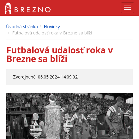
Navig
Úvodná stránka
Novinky
Futbalová udalosť roka v Brezne sa blíži
Futbalová udalosť roka v
Brezne sa blíži
Zverejnené: 06.05.2024 14:09:02