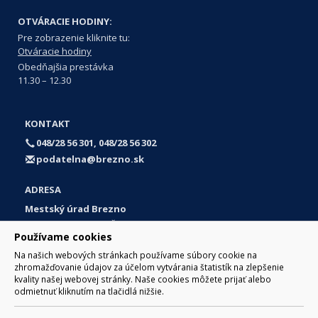
OTVÁRACIE HODINY:
Pre zobrazenie kliknite tu:
Otváracie hodiny
Obedňajšia prestávka
11.30 – 12.30
KONTAKT
048/28 56 301, 048/28 56 302
podatelna@brezno.sk
ADRESA
Mestský úrad Brezno
Námestie gen. M. R. Štefánika 1
Používame cookies
977 01 Brezno
Na našich webových stránkach používame súbory cookie na
Slovakia (Slovak Republic)
zhromažďovanie údajov za účelom vytvárania štatistík na zlepšenie
kvality našej webovej stránky. Naše cookies môžete prijať alebo
odmietnuť kliknutím na tlačidlá nižšie.