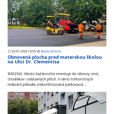
20.07.2026 10:55:42
Mesto Brezno
Obnovená plocha pred materskou školou
na Ulici Dr. Clementisa
BREZNO. Mesto každoročne investuje do obnovy ciest,
chodníkov i odstavných plôch. V rámci tohtoročných
realizácií pribudla zrekonštruovaná parkovacia ...