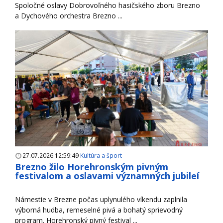
Spoločné oslavy Dobrovoľného hasičského zboru Brezno
a Dychového orchestra Brezno ...
27.07.2026 12:59:49
Kultúra a šport
Brezno žilo Horehronským pivným
festivalom a oslavami významných jubileí
Námestie v Brezne počas uplynulého víkendu zaplnila
výborná hudba, remeselné pivá a bohatý sprievodný
program. Horehronský pivný festival ...