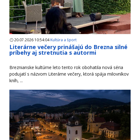
20.07.2026 10:54:04
Kultúra a šport
Literárne večery prinášajú do Brezna silné
príbehy aj stretnutia s autormi
Breznianske kultúrne leto tento rok obohatila nová séria
podujatí s názvom Literárne večery, ktorá spája milovníkov
kníh, ...