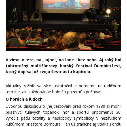
V zime, v lete, na „lajne“, na lane i bez neho. Aj taký bol
tohtoročný multižánrový horský festival Ďumbierfest,
ktorý dopísal už svoju šestnástu kapitolu.
Aktuálny ročník sa síce uskutočnil v pomerne netradičnom
termíne, ale každopádne bolo čo pozerať a počúvať.
O horách a ľuďoch
Úvodnou diskusiou o (ne)cestovaní pred rokom 1989 si mohli
priaznivci túlavých topánok, hôr a športu pripomenúť 30.
výročie pádu totality a neslobody symbolicky v nezávislom
kultúrnom priestore Bombura. Ten už tradične aj vďaka Fondu