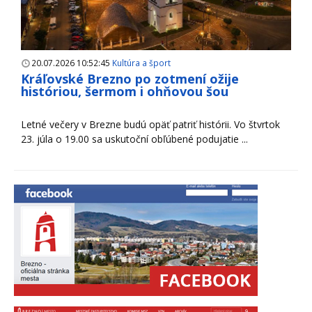
20.07.2026 10:52:45
Kultúra a šport
Kráľovské Brezno po zotmení ožije
históriou, šermom i ohňovou šou
Letné večery v Brezne budú opäť patriť histórii. Vo štvrtok
23. júla o 19.00 sa uskutoční obľúbené podujatie ...