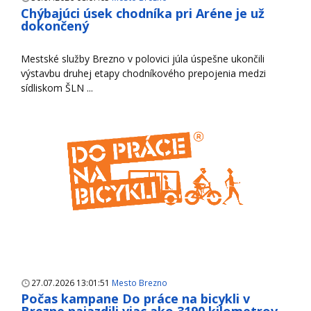
Chýbajúci úsek chodníka pri Aréne je už
dokončený
Mestské služby Brezno v polovici júla úspešne ukončili
výstavbu druhej etapy chodníkového prepojenia medzi
sídliskom ŠLN ...
27.07.2026 13:01:51
Mesto Brezno
Počas kampane Do práce na bicykli v
Brezne najazdili viac ako 3190 kilometrov