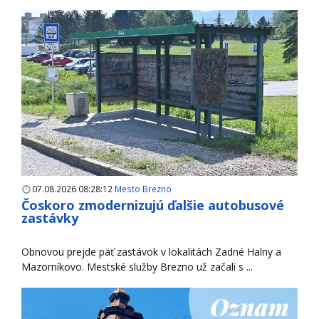
07.08.2026 08:28:12
Mesto Brezno
Čoskoro zmodernizujú ďalšie autobusové
zastávky
Obnovou prejde päť zastávok v lokalitách Zadné Halny a
Mazorníkovo. Mestské služby Brezno už začali s ...