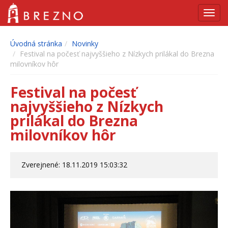
Navig
Úvodná stránka
Novinky
Festival na počesť najvyššieho z Nízkych prilákal do Brezna
milovníkov hôr
Festival na počesť
najvyššieho z Nízkych
prilákal do Brezna
milovníkov hôr
Zverejnené: 18.11.2019 15:03:32