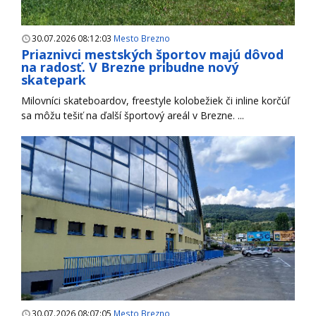
30.07.2026 08:12:03
Mesto Brezno
Priaznivci mestských športov majú dôvod
na radosť. V Brezne pribudne nový
skatepark
Milovníci skateboardov, freestyle kolobežiek či inline korčúľ
sa môžu tešiť na ďalší športový areál v Brezne. ...
30.07.2026 08:07:05
Mesto Brezno