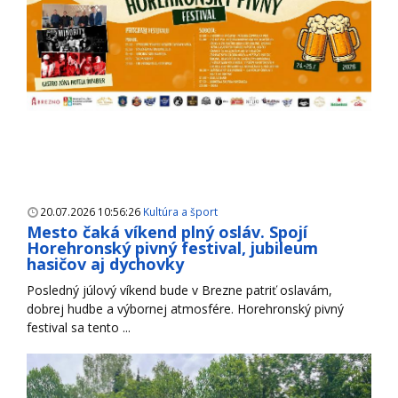
20.07.2026 10:56:26
Kultúra a šport
Mesto čaká víkend plný osláv. Spojí
Horehronský pivný festival, jubileum
hasičov aj dychovky
Posledný júlový víkend bude v Brezne patriť oslavám,
dobrej hudbe a výbornej atmosfére. Horehronský pivný
festival sa tento ...