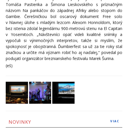
Tomáša Pastierika a Šimona Lieskovského s príznačným
názvom Na pankáčov do západnej Afriky alebo stopom do
Gambie. Čerešničkou bol oscarový dokument Free solo
v hlavnej úlohe s mladým lezcom Alexom Honnoldom, ktorý
bez istenia zdolal legendárnu 900-metrovú stenu na El Capitan
v Yosemitoch. „Návštevníci opäť videli kvalitné snímky a
vypočuli si výnimočných interpretov, takže si myslím, že
spokojnosť je obojstranná. Ďumbierfest sa už za tie roky stal
značkou a určite má význam robiť ho aj naďalej,“ povedal po
podujatí organizátor breznianskeho festivalu Marek Šurina.
(eš)
NOVINKY
VIAC