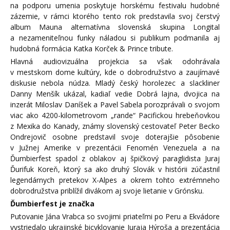
na podporu umenia poskytuje horskému festivalu hudobné
zázemie, v rámci ktorého tento rok predstavila svoj čerstvý
album Mauna alternatívna slovenská skupina Longital
a nezameniteľnou funky náladou si publikum podmanila aj
hudobná formácia Katka Korček & Prince tribute.
Hlavná audiovizuálna projekcia sa však odohrávala
v mestskom dome kultúry, kde o dobrodružstvo a zaujímavé
diskusie nebola núdza. Mladý český horolezec a slackliner
Danny Menšík ukázal, kadiaľ vedie Dobrá lajna, dvojica na
inzerát Miloslav Daníšek a Pavel Sabela porozprávali o svojom
viac ako 4200-kilometrovom „rande“ Pacifickou hrebeňovkou
z Mexika do Kanady, známy slovenský cestovateľ Peter Becko
Ondrejovič osobne predstavil svoje doterajšie pôsobenie
v Južnej Amerike v prezentácii Fenomén Venezuela a na
Ďumbierfest spadol z oblakov aj špičkový paraglidista Juraj
Ďurifuk Koreň, ktorý sa ako druhý Slovák v histórii zúčastnil
legendárnych pretekov X-Alpes a okrem tohto extrémneho
dobrodružstva priblížil divákom aj svoje lietanie v Grónsku.
Ďumbierfest je značka
Putovanie Jána Vrabca so svojimi priateľmi po Peru a Ekvádore
vystriedalo ukrajinské bicyklovanie Juraja Hýroša a prezentácia