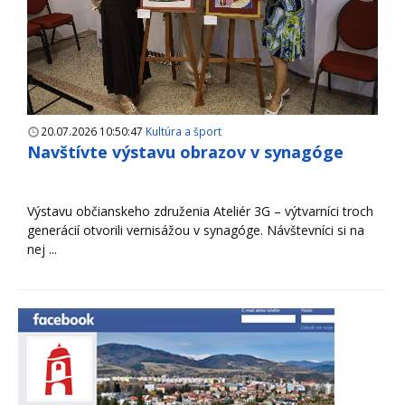
20.07.2026 10:50:47
Kultúra a šport
Navštívte výstavu obrazov v synagóge
Výstavu občianskeho združenia Ateliér 3G – výtvarníci troch
generácií otvorili vernisážou v synagóge. Návštevníci si na
nej ...