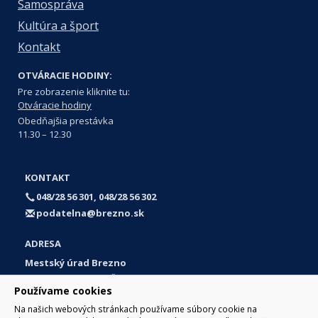
Samospráva
Kultúra a šport
Kontakt
OTVÁRACIE HODINY:
Pre zobrazenie kliknite tu:
Otváracie hodiny
Obedňajšia prestávka
11.30 – 12.30
KONTAKT
048/28 56 301, 048/28 56 302
podatelna@brezno.sk
ADRESA
Mestský úrad Brezno
Námestie gen. M. R. Štefánika 1
Používame cookies
977 01 Brezno
Na našich webových stránkach používame súbory cookie na
Slovakia (Slovak Republic)