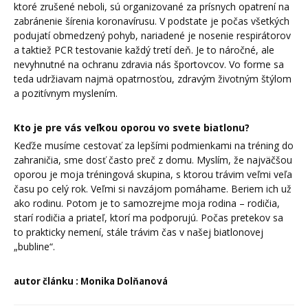
ktoré zrušené neboli, sú organizované za prísnych opatrení na
zabránenie šírenia koronavírusu. V podstate je počas všetkých
podujatí obmedzený pohyb, nariadené je nosenie respirátorov
a taktiež PCR testovanie každý tretí deň. Je to náročné, ale
nevyhnutné na ochranu zdravia nás športovcov. Vo forme sa
teda udržiavam najmä opatrnosťou, zdravým životným štýlom
a pozitívnym myslením.
Kto je pre vás veľkou oporou vo svete biatlonu?
Keďže musíme cestovať za lepšími podmienkami na tréning do
zahraničia, sme dosť často preč z domu. Myslím, že najväčšou
oporou je moja tréningová skupina, s ktorou trávim veľmi veľa
času po celý rok. Veľmi si navzájom pomáhame. Beriem ich už
ako rodinu. Potom je to samozrejme moja rodina – rodičia,
starí rodičia a priateľ, ktorí ma podporujú. Počas pretekov sa
to prakticky nemení, stále trávim čas v našej biatlonovej
„bubline“.
autor článku : Monika Dolňanová