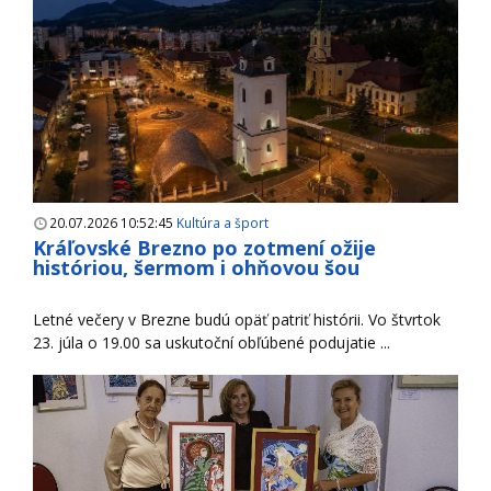
20.07.2026 10:52:45
Kultúra a šport
Kráľovské Brezno po zotmení ožije
históriou, šermom i ohňovou šou
Letné večery v Brezne budú opäť patriť histórii. Vo štvrtok
23. júla o 19.00 sa uskutoční obľúbené podujatie ...