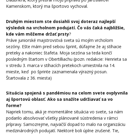
Kamenskom, ktorý ma športovo vychoval.
Druhým miestom ste dosiahli svoj doteraz najlepší
výsledok na vrcholnom podujatí. Čo vás čaká najbližšie,
kde vám môžeme držať prsty
?
Práve juniorské majstrovstvá sveta sú mojím vrcholom
sezóny. Ešte mám pred sebou šprint, dúfajme že aj stíhacie
preteky a nakoniec štafeta. Moja sezóna sa teda končí
posledným štartom v Obertilliachu (pozn. redakcie: Henrieta sa
v stredu 3. marca v stíhacích pretekoch umiestnila na 14.
mieste, keď po šprinte zaznamenala výrazný posun.
Štartovala z 36. miesta)
Situácia spojená s pandémiou na celom svete ovplyvnila
aj športovú oblasť. Ako sa snažíte udržiavať sa vo
forme?
Napriek tomu, aká je momentálne situácia vo svete, sa nám
podarilo absolvovať všetky plánované sústredenia v rámci
prípravy. Samozrejme, najväčší dopad to malo na organizáciu
medzinárodných podujatí. Niektoré boli úplne zrušené. Tie,