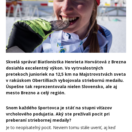
Skvelá správa!
B
iatlonistka Henrieta Horvátová z Brezna
dosiahla excelentný výkon. Vo vytrvalostných
pretekoch junioriek na 12,5 km na Majstrovstvách sveta
v rakúskom Obertilliach vybojovala striebornú medailu.
Úspešne tak reprezentovala nielen Slovensko, ale aj
mesto Brezno a celý región.
Snom každého športovca je stáť na stupni víťazov
vrcholového podujatia. Aký ste prežívali pocit pri
preberaní striebornej medaily?
Je to neopísateľný pocit. Neviem tomu stále uveriť, aj keď