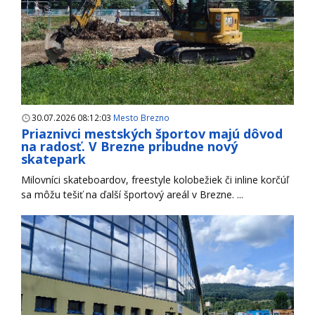
30.07.2026 08:12:03
Mesto Brezno
Priaznivci mestských športov majú dôvod
na radosť. V Brezne pribudne nový
skatepark
Milovníci skateboardov, freestyle kolobežiek či inline korčúľ
sa môžu tešiť na ďalší športový areál v Brezne. ...