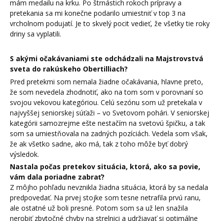
mám medailu na krku. Po štrnástich rokoch prípravy a
pretekania sa mi konečne podarilo umiestniť v top 3 na
vrcholnom podujatí. Je to skvelý pocit vedieť, že všetky tie roky
driny sa vyplatili.
S akými očakávaniami ste odchádzali na Majstrovstvá
sveta do rakúskeho
Obertilliach?
Pred pretekmi som nemala žiadne očakávania, hlavne preto,
že som nevedela zhodnotiť, ako na tom som v porovnaní so
svojou vekovou kategóriou. Celú sezónu som už pretekala v
najvyššej seniorskej súťaži – vo Svetovom pohári. V seniorskej
kategórii samozrejme ešte nestačím na svetovú špičku, a tak
som sa umiestňovala na zadných pozíciách. Vedela som však,
že ak všetko sadne, ako má, tak z toho môže byť dobrý
výsledok.
Nastala počas pretekov situácia, ktorá, ako sa povie,
vám dala poriadne zabrať?
Z môjho pohľadu nevznikla žiadna situácia, ktorá by sa nedala
predpovedať. Na prvej stojke som tesne netrafila prvú ranu,
ale ostatné už boli presné. Potom som sa už len snažila
nerobiť zbytočné chyby na strelnici a udržiavať si optimálne