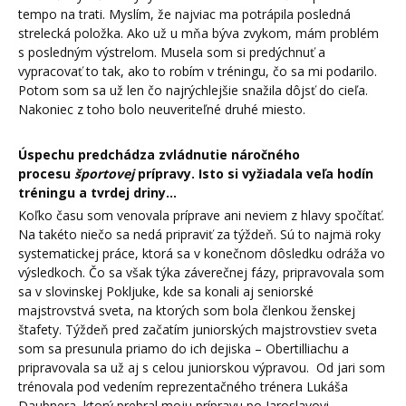
tempo na trati. Myslím, že najviac ma potrápila posledná
strelecká položka. Ako už u mňa býva zvykom, mám problém
s posledným výstrelom. Musela som si predýchnuť a
vypracovať to tak, ako to robím v tréningu, čo sa mi podarilo.
Potom som sa už len čo najrýchlejšie snažila dôjsť do cieľa.
Nakoniec z toho bolo neuveriteľné druhé miesto.
Úspechu predchádza zvládnutie náročného
procesu
športovej
prípravy. Isto si vyžiadala
veľa hodín
tréningu a tvrdej driny...
Koľko času som venovala príprave ani neviem z hlavy spočítať.
Na takéto niečo sa nedá pripraviť za týždeň. Sú to najmä roky
systematickej práce, ktorá sa v konečnom dôsledku odráža vo
výsledkoch. Čo sa však týka záverečnej fázy, pripravovala som
sa v slovinskej Pokljuke, kde sa konali aj seniorské
majstrovstvá sveta, na ktorých som bola členkou ženskej
štafety. Týždeň pred začatím juniorských majstrovstiev sveta
som sa presunula priamo do ich dejiska – Obertilliachu a
pripravovala sa už aj s celou juniorskou výpravou. Od jari som
trénovala pod vedením reprezentačného trénera Lukáša
Daubnera, ktorý prebral moju prípravu po Jaroslavovi