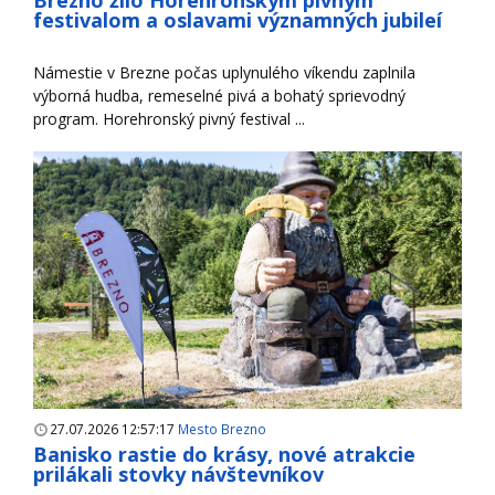
festivalom a oslavami významných jubileí
Námestie v Brezne počas uplynulého víkendu zaplnila
výborná hudba, remeselné pivá a bohatý sprievodný
program. Horehronský pivný festival ...
27.07.2026 12:57:17
Mesto Brezno
Banisko rastie do krásy, nové atrakcie
prilákali stovky návštevníkov