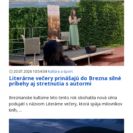
20.07.2026 10:54:04
Kultúra a šport
Literárne večery prinášajú do Brezna silné
príbehy aj stretnutia s autormi
Breznianske kultúrne leto tento rok obohatila nová séria
podujatí s názvom Literárne večery, ktorá spája milovníkov
kníh, ...