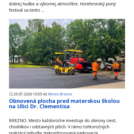
dobrej hudbe a výbornej atmosfére. Horehronský pivný
festival sa tento ...
20.07.2026 10:55:42
Mesto Brezno
Obnovená plocha pred materskou školou
na Ulici Dr. Clementisa
BREZNO. Mesto každoročne investuje do obnovy ciest,
chodníkov i odstavných plôch. V rámci tohtoročných
realizácií pribudla zrekonštruovaná parkovacia ...