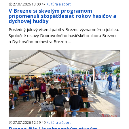
27.07.2026 13:00:47
Kultúra a šport
V Brezne si skvelým programom
pripomenuli stopäťdesiat rokov hasičov a
dychovej hudby
Posledný júlový víkend patril v Brezne významnému jubileu.
Spoločné oslavy Dobrovoľného hasičského zboru Brezno
a Dychového orchestra Brezno ...
27.07.2026 12:59:49
Kultúra a šport
Brezno žilo Horehronským pivným