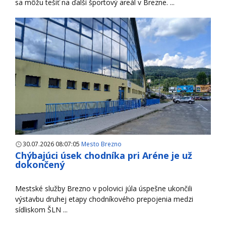
sa môžu tešiť na ďalší športový areál v Brezne. ...
30.07.2026 08:07:05
Mesto Brezno
Chýbajúci úsek chodníka pri Aréne je už
dokončený
Mestské služby Brezno v polovici júla úspešne ukončili
výstavbu druhej etapy chodníkového prepojenia medzi
sídliskom ŠLN ...