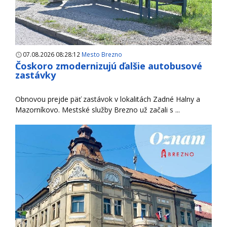
07.08.2026 08:28:12
Mesto Brezno
Čoskoro zmodernizujú ďalšie autobusové
zastávky
Obnovou prejde päť zastávok v lokalitách Zadné Halny a
Mazorníkovo. Mestské služby Brezno už začali s ...