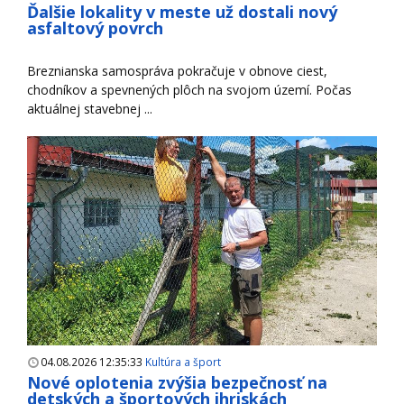
Ďalšie lokality v meste už dostali nový
asfaltový povrch
Breznianska samospráva pokračuje v obnove ciest,
chodníkov a spevnených plôch na svojom území. Počas
aktuálnej stavebnej ...
04.08.2026 12:35:33
Kultúra a šport
Nové oplotenia zvýšia bezpečnosť na
detských a športových ihriskách