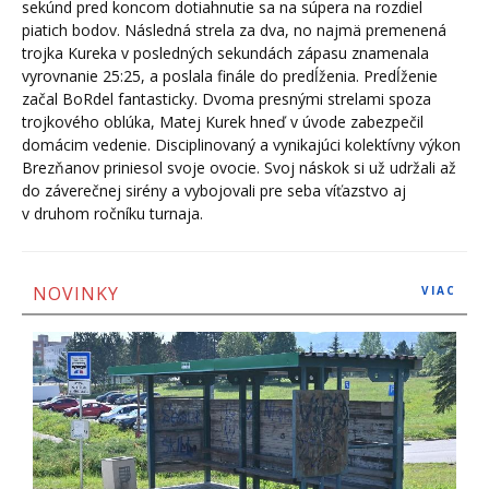
sekúnd pred koncom dotiahnutie sa na súpera na rozdiel
piatich bodov. Následná strela za dva, no najmä premenená
trojka Kureka v posledných sekundách zápasu znamenala
vyrovnanie 25:25, a poslala finále do predĺženia. Predĺženie
začal BoRdel fantasticky. Dvoma presnými strelami spoza
trojkového oblúka, Matej Kurek hneď v úvode zabezpečil
domácim vedenie. Disciplinovaný a vynikajúci kolektívny výkon
Brezňanov priniesol svoje ovocie. Svoj náskok si už udržali až
do záverečnej sirény a vybojovali pre seba víťazstvo aj
v druhom ročníku turnaja.
NOVINKY
VIAC