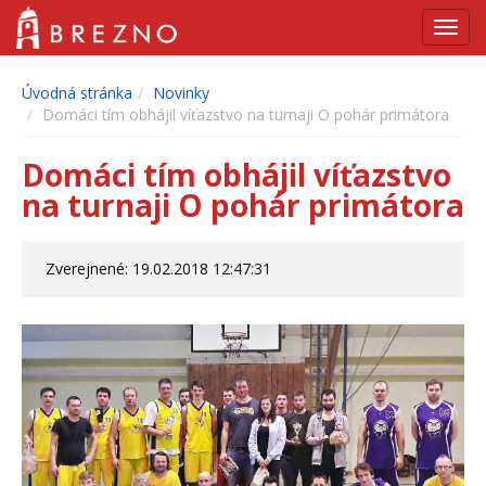
Navig
Úvodná stránka
Novinky
Domáci tím obhájil víťazstvo na turnaji O pohár primátora
Domáci tím obhájil víťazstvo
na turnaji O pohár primátora
Zverejnené: 19.02.2018 12:47:31