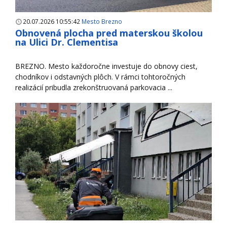
20.07.2026 10:55:42
Mesto Brezno
Obnovená plocha pred materskou školou
na Ulici Dr. Clementisa
BREZNO. Mesto každoročne investuje do obnovy ciest,
chodníkov i odstavných plôch. V rámci tohtoročných
realizácií pribudla zrekonštruovaná parkovacia ...