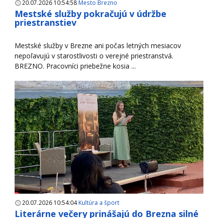
20.07.2026 10:54:58
Mesto Brezno
Mestské služby pokračujú v údržbe
priestranstiev
Mestské služby v Brezne ani počas letných mesiacov
nepoľavujú v starostlivosti o verejné priestranstvá.
BREZNO. Pracovníci priebežne kosia ...
20.07.2026 10:54:04
Kultúra a šport
Literárne večery prinášajú do Brezna silné