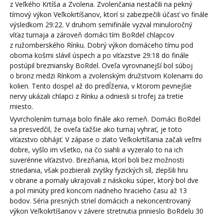
z Veľkého Krtíša a Zvolena. Zvolenčania nestačili na pekný
tímový výkon Veľkokrtíšanov, ktorí si zabezpečili účasť vo finále
výsledkom 29:22. V druhom semifinále vyzval minuloročný
víťaz turnaja a zároveň domáci tím BoRdel chlapcov
z ružomberského Rínku. Dobrý výkon domáceho tímu pod
oboma košmi slávil úspech a po víťazstve 29:18 do finále
postúpil brezniansky BoRdel. Oveľa vyrovnanejší bol súboj
o bronz medzi Rínkom a zvolenským družstvom Kolenami do
kolien. Tento dospel až do predĺženia, v ktorom pevnejšie
nervy ukázali chlapci z Rínku a odniesli si trofej za tretie
miesto.
Vyvrcholením turnaja bolo finále ako remeň. Domáci BoRdel
sa presvedčil, že oveľa ťažšie ako turnaj vyhrať, je toto
víťazstvo obhájiť. V zápase o zlato Veľkokrtíšania začali veľmi
dobre, vyšlo im všetko, na čo siahli a vyzeralo to na ich
suverénne víťazstvo. Brezňania, ktorí boli bez možnosti
striedania, však pozbierali zvyšky fyzických síl, zlepšili hru
v obrane a pomaly ukrajovali z náskoku súper, ktorý bol dve
a pol minúty pred koncom riadneho hracieho času až 13
bodov. Séria presných striel domácich a nekoncentrovaný
výkon Veľkokrtíšanov v závere stretnutia prinieslo BoRdelu 30