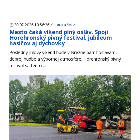
20.07.2026 10:56:26
Kultúra a šport
Mesto čaká víkend plný osláv. Spojí
Horehronský pivný festival, jubileum
hasičov aj dychovky
Posledný júlový víkend bude v Brezne patriť oslavám,
dobrej hudbe a výbornej atmosfére. Horehronský pivný
festival sa tento ...