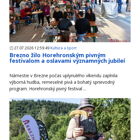
27.07.2026 12:59:49
Kultúra a šport
Brezno žilo Horehronským pivným
festivalom a oslavami významných jubileí
Námestie v Brezne počas uplynulého víkendu zaplnila
výborná hudba, remeselné pivá a bohatý sprievodný
program. Horehronský pivný festival ...