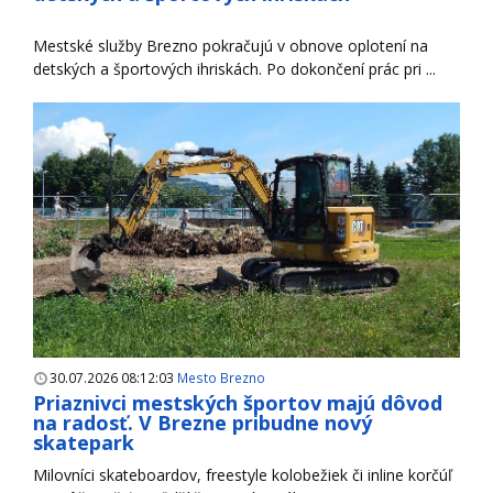
Mestské služby Brezno pokračujú v obnove oplotení na
detských a športových ihriskách. Po dokončení prác pri ...
30.07.2026 08:12:03
Mesto Brezno
Priaznivci mestských športov majú dôvod
na radosť. V Brezne pribudne nový
skatepark
Milovníci skateboardov, freestyle kolobežiek či inline korčúľ