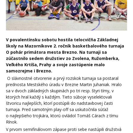
V povalentínsku sobotu hostila telocvičňa Základnej
školy na Mazorníkove 2. ročník basketbalového turnaja
O pohár primátora mesta Brezno. Na turnaji sa
zúčastnilo sedem družstiev zo Zvolena, Ružomberka,
Veľkého Krtíša, Prahy a svoje zastúpenie malo
samozrejme i Brezno.
O slávnostné otvorenie a prvý rozskok turnaja sa postaral
prednosta Mestského úradu v Brezne Martin Juhaniak. Hralo
sa v dvoch základných skupinách po tri resp. štyri tímy, v
ktorých hral každý s každým. Tieto súboje vyselektovali
štvoricu najlepších, ktorí postúpili do nadstavbovej časti
turnaja. Pred samotným play-off sa uskutočnila súťaž
o najlepšieho trojkára, ktorú ovládol Tomáš Cárach z tímu
Rínok.
V prvom semifinálovom zápase proti sebe nastúpili družstvá