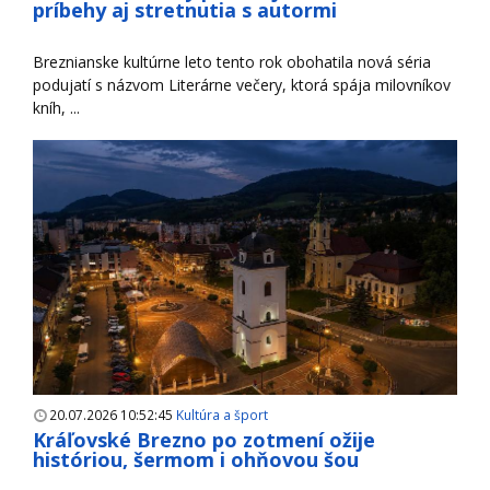
príbehy aj stretnutia s autormi
Breznianske kultúrne leto tento rok obohatila nová séria
podujatí s názvom Literárne večery, ktorá spája milovníkov
kníh, ...
20.07.2026 10:52:45
Kultúra a šport
Kráľovské Brezno po zotmení ožije
históriou, šermom i ohňovou šou