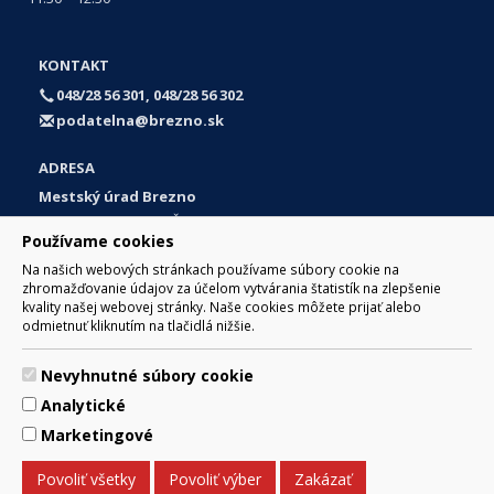
KONTAKT
048/28 56 301, 048/28 56 302
podatelna@brezno.sk
ADRESA
Mestský úrad Brezno
Námestie gen. M. R. Štefánika 1
Používame cookies
977 01 Brezno
Na našich webových stránkach používame súbory cookie na
Slovakia (Slovak Republic)
zhromažďovanie údajov za účelom vytvárania štatistík na zlepšenie
kvality našej webovej stránky. Naše cookies môžete prijať alebo
odmietnuť kliknutím na tlačidlá nižšie.
Nevyhnutné súbory cookie
© 2017 Mesto Brezno, Námestie gen. M. R. Štefánika 1, Brezno
Analytické
977 01 Tel.: 048/28 56 301, 048/28 56 302 Email:
webmaster@brezno.sk
Marketingové
Za obsah zodpovedá Mesto Brezno. Technický prevádzkovateľ:
Arrabella, s.r.o. , Pod Donátom 12/136 Žiar nad Hronom 965 01
Povoliť všetky
Povoliť výber
Zakázať
podpora@internetova-stranka.sk