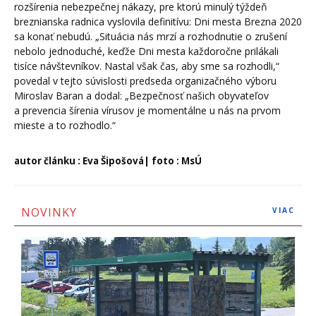
rozšírenia nebezpečnej nákazy, pre ktorú minulý týždeň
breznianska radnica vyslovila definitívu: Dni mesta Brezna 2020
sa konať nebudú. „Situácia nás mrzí a rozhodnutie o zrušení
nebolo jednoduché, keďže Dni mesta každoročne prilákali
tisíce návštevníkov. Nastal však čas, aby sme sa rozhodli,“
povedal v tejto súvislosti predseda organizačného výboru
Miroslav Baran a dodal: „Bezpečnosť našich obyvateľov
a prevencia šírenia vírusov je momentálne u nás na prvom
mieste a to rozhodlo.“
autor článku : Eva Šipošová| foto : MsÚ
NOVINKY
VIAC