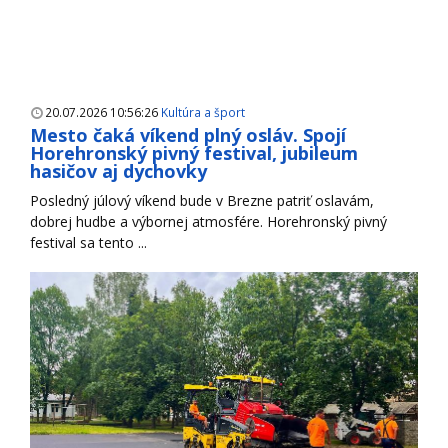
20.07.2026 10:56:26
Kultúra a šport
Mesto čaká víkend plný osláv. Spojí
Horehronský pivný festival, jubileum
hasičov aj dychovky
Posledný júlový víkend bude v Brezne patriť oslavám,
dobrej hudbe a výbornej atmosfére. Horehronský pivný
festival sa tento ...