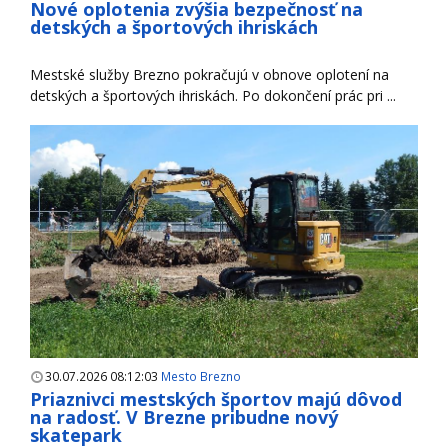
Nové oplotenia zvýšia bezpečnosť na
detských a športových ihriskách
Mestské služby Brezno pokračujú v obnove oplotení na
detských a športových ihriskách. Po dokončení prác pri ...
30.07.2026 08:12:03
Mesto Brezno
Priaznivci mestských športov majú dôvod
na radosť. V Brezne pribudne nový
skatepark