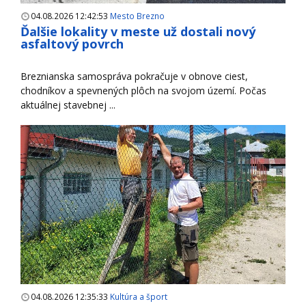
04.08.2026 12:42:53
Mesto Brezno
Ďalšie lokality v meste už dostali nový
asfaltový povrch
Breznianska samospráva pokračuje v obnove ciest,
chodníkov a spevnených plôch na svojom území. Počas
aktuálnej stavebnej ...
04.08.2026 12:35:33
Kultúra a šport