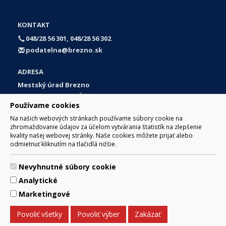
KONTAKT
048/28 56 301, 048/28 56 302
podatelna@brezno.sk
ADRESA
Mestský úrad Brezno
Námestie gen. M. R. Štefánika 1
Používame cookies
977 01 Brezno
Na našich webových stránkach používame súbory cookie na
Slovakia (Slovak Republic)
zhromažďovanie údajov za účelom vytvárania štatistík na zlepšenie
kvality našej webovej stránky. Naše cookies môžete prijať alebo
odmietnuť kliknutím na tlačidlá nižšie.
Nevyhnutné súbory cookie
© 2017 Mesto Brezno, Námestie gen. M. R. Štefánika 1, Brezno
Analytické
977 01 Tel.: 048/28 56 301, 048/28 56 302 Email:
webmaster@brezno.sk
Marketingové
Za obsah zodpovedá Mesto Brezno. Technický prevádzkovateľ:
Arrabella, s.r.o. , Pod Donátom 12/136 Žiar nad Hronom 965 01
Povoliť všetky
Povoliť výber
Zakázať
podpora@internetova-stranka.sk