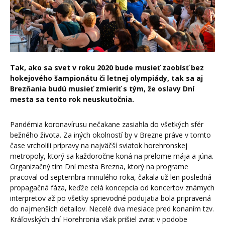
Tak, ako sa svet v roku 2020 bude musieť zaobísť bez
hokejového šampionátu či letnej olympiády, tak sa aj
Brezňania budú musieť zmieriť s tým, že oslavy Dní
mesta sa tento rok neuskutočnia.
Pandémia koronavírusu nečakane zasiahla do všetkých sfér
bežného života. Za iných okolností by v Brezne práve v tomto
čase vrcholili prípravy na najväčší sviatok horehronskej
metropoly, ktorý sa každoročne koná na prelome mája a júna.
Organizačný tím Dní mesta Brezna, ktorý na programe
pracoval od septembra minulého roka, čakala už len posledná
propagačná fáza, keďže celá koncepcia od koncertov známych
interpretov až po všetky sprievodné podujatia bola pripravená
do najmenších detailov. Necelé dva mesiace pred konaním tzv.
Kráľovských dní Horehronia však prišiel zvrat v podobe