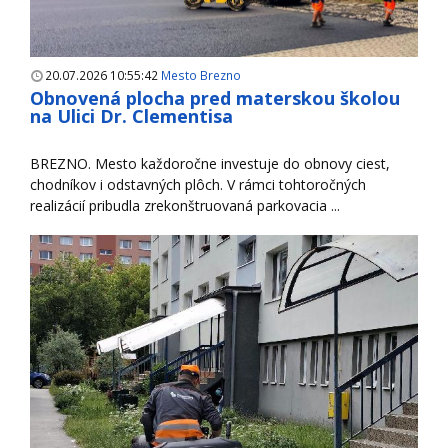
20.07.2026 10:55:42
Mesto Brezno
Obnovená plocha pred materskou školou
na Ulici Dr. Clementisa
BREZNO. Mesto každoročne investuje do obnovy ciest,
chodníkov i odstavných plôch. V rámci tohtoročných
realizácií pribudla zrekonštruovaná parkovacia ...