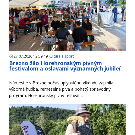
27.07.2026 12:59:49
Kultúra a šport
Brezno žilo Horehronským pivným
festivalom a oslavami významných jubileí
Námestie v Brezne počas uplynulého víkendu zaplnila
výborná hudba, remeselné pivá a bohatý sprievodný
program. Horehronský pivný festival ...