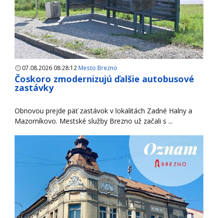
07.08.2026 08:28:12
Mesto Brezno
Čoskoro zmodernizujú ďalšie autobusové
zastávky
Obnovou prejde päť zastávok v lokalitách Zadné Halny a
Mazorníkovo. Mestské služby Brezno už začali s ...