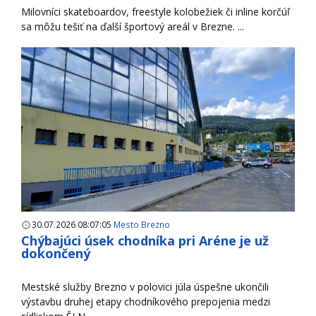
Milovníci skateboardov, freestyle kolobežiek či inline korčúľ
sa môžu tešiť na ďalší športový areál v Brezne. ...
30.07.2026 08:07:05
Mesto Brezno
Chýbajúci úsek chodníka pri Aréne je už
dokončený
Mestské služby Brezno v polovici júla úspešne ukončili
výstavbu druhej etapy chodníkového prepojenia medzi