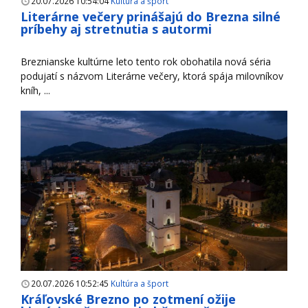
20.07.2026 10:54:04
Kultúra a šport
Literárne večery prinášajú do Brezna silné
príbehy aj stretnutia s autormi
Breznianske kultúrne leto tento rok obohatila nová séria
podujatí s názvom Literárne večery, ktorá spája milovníkov
kníh, ...
20.07.2026 10:52:45
Kultúra a šport
Kráľovské Brezno po zotmení ožije