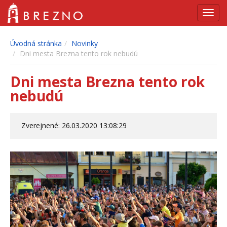
Navig
Úvodná stránka
Novinky
Dni mesta Brezna tento rok nebudú
Dni mesta Brezna tento rok
nebudú
Zverejnené: 26.03.2020 13:08:29